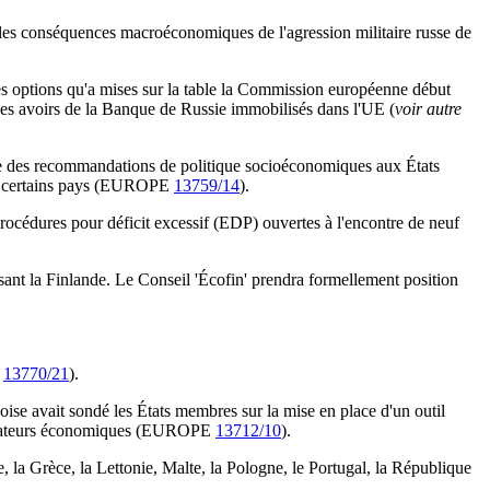
r les conséquences macroéconomiques de l'agression militaire russe de
des options qu'a mises sur la table la Commission européenne début
n des avoirs de la Banque de Russie immobilisés dans l'UE (
voir autre
sse des recommandations de politique socioéconomiques aux États
ans certains pays (EUROPE
13759/14
).
procédures pour déficit excessif (EDP) ouvertes à l'encontre de neuf
isant la Finlande. Le Conseil 'Écofin' prendra formellement position
E
13770/21
).
ise avait sondé les États membres sur la mise en place d'un outil
s opérateurs économiques (EUROPE
13712/10
).
e, la Grèce, la Lettonie, Malte, la Pologne, le Portugal, la République