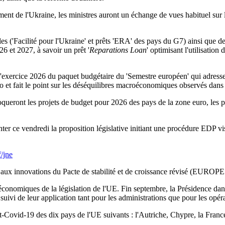
ment de l'Ukraine, les ministres auront un échange de vues habituel su
les ('Facilité pour l'Ukraine' et prêts 'ERA' des pays du G7) ainsi que 
6 et 2027, à savoir un prêt '
Reparations Loan
' optimisant l'utilisatio
 l'exercice 2026 du paquet budgétaire du 'Semestre européen' qui adre
ro et fait le point sur les déséquilibres macroéconomiques observés d
voqueront les projets de budget pour 2026 des pays de la zone euro, les 
ter ce vendredi la proposition législative initiant une procédure EDP v
f/jne
f aux innovations du Pacte de stabilité et de croissance révisé (EUROP
conomiques de la législation de l'UE. Fin septembre, la Présidence dano
 du suivi de leur application tant pour les administrations que pour le
st-Covid-19 des dix pays de l'UE suivants : l'Autriche, Chypre, la Franc