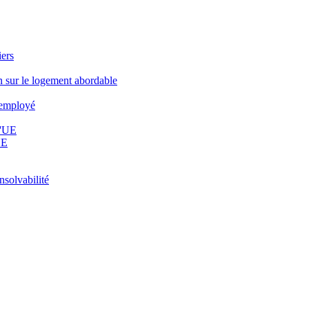
iers
 sur le logement abordable
n employé
l'UE
UE
nsolvabilité