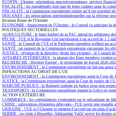
ÉCOFIN :
Ukraine, orientations macroéconomiques, services financie
FISCALITÉ :
les eurodéputés font part de leurs craintes pour la comp
FISCALITÉ :
la Commission européenne estime qu’il est essentiel de 
DOUANES :
les négociations interinstitutionnelles sur la réforme p
Invasion Russe de l'Ukraine
ÉCONOMIE :
financement de l'Ukraine - le Conseil va anticiper la dé
POLITIQUES SECTORIELLES
AGRICULTURE :
le futur budget de la PAC attend les arbitrages d
PÊCHE :
l'UE et le Royaume-Uni parviennent à un accord de 1,2 mill
SANTÉ :
le Conseil de l’UE et le Parlement européen scellent un ac
SANTÉ :
un rapport de la Commission européenne encourage les réf
JUSTICE :
révision de la directive 'droits des victimes' - le Conseil 
AFFAIRES INTÉRIEURES :
la plupart des États membres veulent u
RECHERCHE :
Horizon Europe
- le programme de travail 2026-2027
ENVIRONNEMENT :
la Commission européenne ne fait pas assez po
INFRACTIONS AU DROIT DE L'UE
ENVIRONNEMENT :
la Commission européenne saisit la Cour de J
JUSTICE :
la Commission européenne saisit la Cour de justice de l’UE
MARCHÉ PUBLICS :
la Bulgarie traduite en justice pour non resp
TRANSPORTS :
la Commission européenne traduit la Grèce en justi
ACTION EXTÉRIEURE
COMMERCE :
les colégislateurs s'entendent sur le mécanisme de fil
CHINE :
subventions étrangères déloyales - l'UE ouvre une enquête a
UKRAINE :
l’UE et l’Ukraine se mettent d’accord sur un plan d’acti
SERBIE :
en visite à Bruxelles, Aleksandar Vučić ravive les doutes