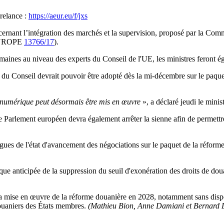
 relance :
https://aeur.eu/f/jxs
cernant l’intégration des marchés et la supervision, proposé par la Com
 (EUROPE
13766/17
).
 semaines au niveau des experts du Conseil de l'UE, les ministres feron
du Conseil devrait pouvoir être adopté dès la mi-décembre sur le paque
ro numérique peut désormais être mis en œuvre
», a déclaré jeudi le mini
 Parlement européen devra également arrêter la sienne afin de permettre l
es de l'état d'avancement des négociations sur le paquet de la réforme 
ique anticipée de la suppression du seuil d'exonération des droits de do
e la mise en œuvre de la réforme douanière en 2028, notamment sans di
douaniers des États membres.
(Mathieu Bion, Anne Damiani et Bernard 