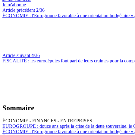
Je m'abonne
Article précédent
2
/36
ÉCONOMIE :
l'Eurogroupe favorable à une orientation budgétaire «
Article suivant
4
/36
FISCALITÉ :
les eurodéputés font part de leurs craintes pour la comp
Sommaire
ÉCONOMIE - FINANCES - ENTREPRISES
EUROGROUPE :
douze ans après la crise de la dette souveraine, le
ÉCONOMIE :
l'Eurogroupe favorable à une orientation budgétaire «