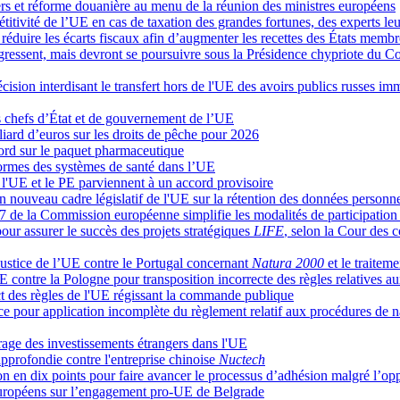
rs et réforme douanière au menu de la réunion des ministres européens
étitivité de l’UE en cas de taxation des grandes fortunes, des experts le
réduire les écarts fiscaux afin d’augmenter les recettes des États membr
rogressent, mais devront se poursuivre sous la Présidence chypriote du C
cision interdisant le transfert hors de l'UE des avoirs publics russes im
es chefs d’État et de gouvernement de l’UE
iard d’euros sur les droits de pêche pour 2026
cord sur le paquet pharmaceutique
ormes des systèmes de santé dans l’UE
de l'UE et le PE parviennent à un accord provisoire
n nouveau cadre législatif de l'UE sur la rétention des données person
 de la Commission européenne simplifie les modalités de participation
ur assurer le succès des projets stratégiques
LIFE
, selon la Cour des
ustice de l’UE contre le Portugal concernant
Natura 2000
et le traitem
 contre la Pologne pour transposition incorrecte des règles relatives a
ect des règles de l'UE régissant la commande publique
ce pour application incomplète du règlement relatif aux procédures de n
trage des investissements étrangers dans l'UE
pprofondie contre l'entreprise chinoise
Nuctech
on en dix points pour faire avancer le processus d’adhésion malgré l’op
 européens sur l’engagement pro-UE de Belgrade