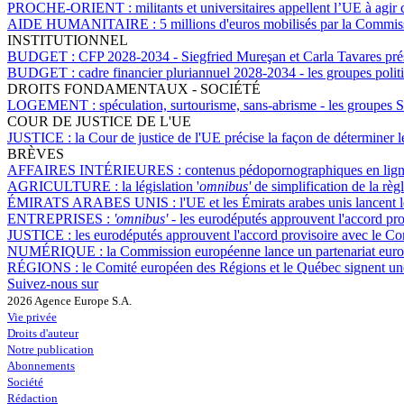
PROCHE-ORIENT :
militants et universitaires appellent l’UE à agir 
AIDE HUMANITAIRE :
5 millions d'euros mobilisés par la Commi
INSTITUTIONNEL
BUDGET :
CFP 2028-2034 - Siegfried Mureşan et Carla Tavares prése
BUDGET :
cadre financier pluriannuel 2028-2034 - les groupes polit
DROITS FONDAMENTAUX - SOCIÉTÉ
LOGEMENT :
spéculation, surtourisme, sans-abrisme - les groupes
COUR DE JUSTICE DE L'UE
JUSTICE :
la Cour de justice de l'UE précise la façon de déterminer 
BRÈVES
AFFAIRES INTÉRIEURES :
contenus pédopornographiques en ligne
AGRICULTURE :
la législation '
omnibus'
de simplification de la règ
ÉMIRATS ARABES UNIS :
l'UE et les Émirats arabes unis lancent 
ENTREPRISES :
'omnibus'
- les eurodéputés approuvent l'accord pr
JUSTICE :
les eurodéputés approuvent l'accord provisoire avec le Cons
NUMÉRIQUE :
la Commission européenne lance un partenariat euro
RÉGIONS :
le Comité européen des Régions et le Québec signent un
Suivez-nous sur
2026 Agence Europe S.A.
Vie privée
Droits d'auteur
Notre publication
Abonnements
Société
Rédaction