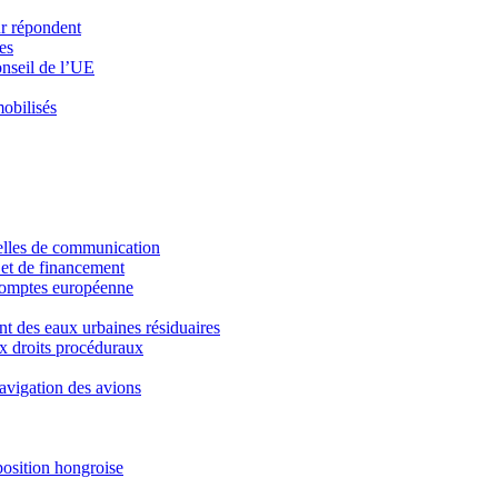
ur répondent
es
onseil de l’UE
mobilisés
nelles de communication
 et de financement
 comptes européenne
ent des eaux urbaines résiduaires
ux droits procéduraux
avigation des avions
position hongroise