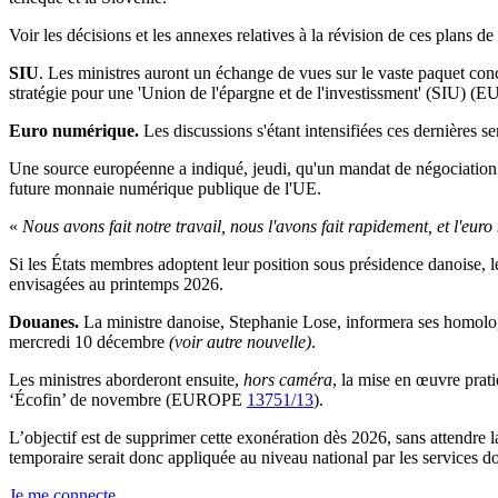
Voir les décisions et les annexes relatives à la révision de ces plans de
SIU
. Les ministres auront un échange de vues sur le vaste paquet con
stratégie pour une 'Union de l'épargne et de l'investissment' (SIU)
Euro numérique.
Les discussions s'étant intensifiées ces dernières
Une source européenne a indiqué, jeudi, qu'un mandat de négociation 
future monnaie numérique publique de l'UE.
«
Nous avons fait notre travail, nous l'avons fait rapidement, et l'eu
Si les États membres adoptent leur position sous présidence danoise, le
envisagées au printemps 2026.
Douanes.
La ministre danoise, Stephanie Lose, informera ses homologu
mercredi 10 décembre
(voir autre nouvelle)
.
Les ministres aborderont ensuite,
hors caméra
, la mise en œuvre prat
‘Écofin’ de novembre (EUROPE
13751/13
).
L’objectif est de supprimer cette exonération dès 2026, sans attendr
temporaire serait donc appliquée au niveau national par les services 
Je me connecte