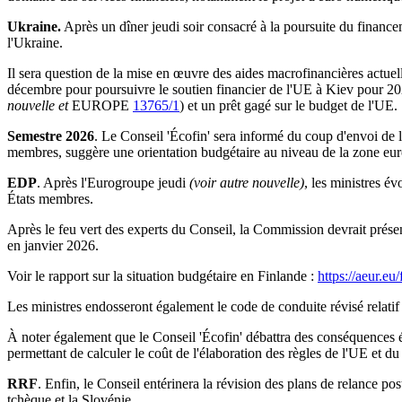
Ukraine.
Après un dîner jeudi soir consacré à la poursuite du finance
l'Ukraine.
Il sera question de la mise en œuvre des aides macrofinancières actuel
décembre pour poursuivre le soutien financier de l'UE à Kiev pour 202
nouvelle et
EUROPE
13765/1
) et un prêt gagé sur le budget de l'UE.
Semestre 2026
. Le Conseil 'Écofin' sera informé du coup d'envoi de
membres, suggère une orientation budgétaire au niveau de la zone eu
EDP
. Après l'Eurogroupe jeudi
(voir autre nouvelle)
, les ministres é
États membres.
Après le feu vert des experts du Conseil, la Commission devrait présen
en janvier 2026.
Voir le rapport sur la situation budgétaire en Finlande :
https://aeur.eu/
Les ministres endosseront également le code de conduite révisé relati
À noter également que le Conseil 'Écofin' débattra des conséquences é
permettant de calculer le coût de l'élaboration des règles de l'UE et
RRF
. Enfin, le Conseil entérinera la révision des plans de relance po
tchèque et la Slovénie.