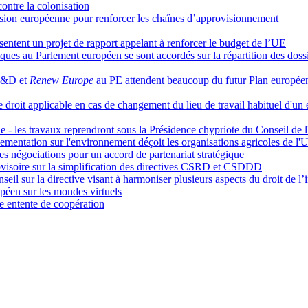
contre la colonisation
ssion européenne pour renforcer les chaînes d’approvisionnement
ntent un projet de rapport appelant à renforcer le budget de l’UE
iques au Parlement européen se sont accordés sur la répartition des doss
 S&D et
Renew Europe
au PE attendent beaucoup du futur Plan européen
le droit applicable en cas de changement du lieu de travail habituel d'u
 - les travaux reprendront sous la Présidence chypriote du Conseil de 
lementation sur l'environnement déçoit les organisations agricoles de l'
les négociations pour un accord de partenariat stratégique
ovisoire sur la simplification des directives CSRD et CSDDD
eil sur la directive visant à harmoniser plusieurs aspects du droit de l’i
péen sur les mondes virtuels
e entente de coopération