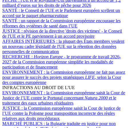
PÊCHE :
l'UE et le Royaume-Uni parviennent à un accord de 1,2
milliard d’euros sur les droits de pêche pour 2026
SANTÉ :
le Conseil de l’UE et le Parlement européen scellent un
accord sur le paquet pharmaceutique
SANTÉ :
un rapport de la Commission européenne encourage les
réformes des systèmes de santé dans l’UE
JUSTICE :
révision de la directive 'droits des victimes' - le Conseil
de l'UE et le PE parviennent à un accord provisoire
AFFAIRES INTÉRIEURES :
la plupart des États membres veulent
un nouveau cadre législatif de l'UE sur la rétention des données
personnelles de communication
RECHERCHE :
Horizon Europe
- le programme de travail 2026-
2027 de la Commission européenne simplifie les modalités de
participation et de financement
ENVIRONNEMENT :
la Commission européenne ne fait pas assez
pour assurer le succès des projets stratégiques
LIFE
, selon la Cour
des comptes européenne
INFRACTIONS AU DROIT DE L'UE
ENVIRONNEMENT :
la Commission européenne saisit la Cour de
Justice de l’UE contre le Portugal concernant
Natura 2000
et le
traitement des eaux urbaines résiduaires
JUSTICE :
la Commission européenne saisit la Cour de justice de
l’UE contre la Pologne pour transposition incorrecte des règles
relatives aux droits procéduraux
MARCHÉ PUBLICS :
la Bulgarie traduite en justice pour non