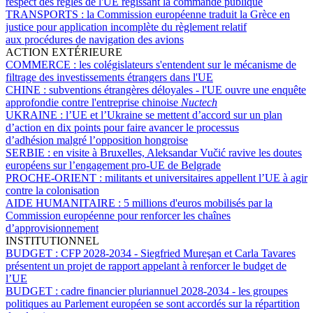
respect des règles de l'UE régissant la commande publique
TRANSPORTS :
la Commission européenne traduit la Grèce en
justice pour application incomplète du règlement relatif
aux procédures de navigation des avions
ACTION EXTÉRIEURE
COMMERCE :
les colégislateurs s'entendent sur le mécanisme de
filtrage des investissements étrangers dans l'UE
CHINE :
subventions étrangères déloyales - l'UE ouvre une enquête
approfondie contre l'entreprise chinoise
Nuctech
UKRAINE :
l’UE et l’Ukraine se mettent d’accord sur un plan
d’action en dix points pour faire avancer le processus
d’adhésion malgré l’opposition hongroise
SERBIE :
en visite à Bruxelles, Aleksandar Vučić ravive les doutes
européens sur l’engagement pro-UE de Belgrade
PROCHE-ORIENT :
militants et universitaires appellent l’UE à agir
contre la colonisation
AIDE HUMANITAIRE :
5 millions d'euros mobilisés par la
Commission européenne pour renforcer les chaînes
d’approvisionnement
INSTITUTIONNEL
BUDGET :
CFP 2028-2034 - Siegfried Mureşan et Carla Tavares
présentent un projet de rapport appelant à renforcer le budget de
l’UE
BUDGET :
cadre financier pluriannuel 2028-2034 - les groupes
politiques au Parlement européen se sont accordés sur la répartition