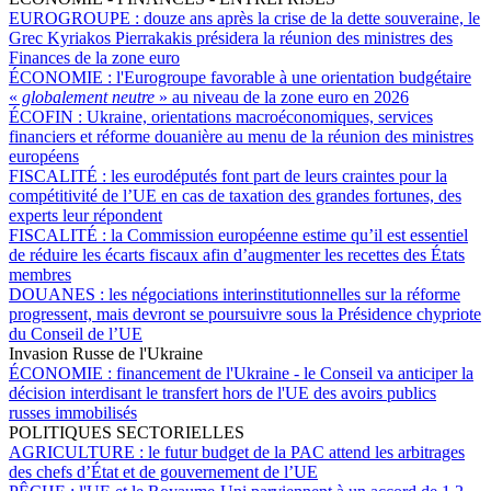
EUROGROUPE :
douze ans après la crise de la dette souveraine, le
Grec Kyriakos Pierrakakis présidera la réunion des ministres des
Finances de la zone euro
ÉCONOMIE :
l'Eurogroupe favorable à une orientation budgétaire
«
globalement neutre
» au niveau de la zone euro en 2026
ÉCOFIN :
Ukraine, orientations macroéconomiques, services
financiers et réforme douanière au menu de la réunion des ministres
européens
FISCALITÉ :
les eurodéputés font part de leurs craintes pour la
compétitivité de l’UE en cas de taxation des grandes fortunes, des
experts leur répondent
FISCALITÉ :
la Commission européenne estime qu’il est essentiel
de réduire les écarts fiscaux afin d’augmenter les recettes des États
membres
DOUANES :
les négociations interinstitutionnelles sur la réforme
progressent, mais devront se poursuivre sous la Présidence chypriote
du Conseil de l’UE
Invasion Russe de l'Ukraine
ÉCONOMIE :
financement de l'Ukraine - le Conseil va anticiper la
décision interdisant le transfert hors de l'UE des avoirs publics
russes immobilisés
POLITIQUES SECTORIELLES
AGRICULTURE :
le futur budget de la PAC attend les arbitrages
des chefs d’État et de gouvernement de l’UE