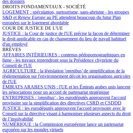
des dossiers
DROITS FONDAMENTAUX - SOCIÉTÉ
LOGEMENT :
spéculation, surtourisme, sans-abrisme - les groupes
S&D et
Renew Europe
au PE attendent beaucoup du futur Plan
européen sur le logement abordable
COUR DE JUSTICE DE L'UE
JUSTICE :
la Cour de justice de l'UE précise la façon de déterminer
le droit applicable en cas de changement du lieu de travail habituel
d'un employé
BRÈVES
AFFAIRES INTÉRIEURES :
contenus pédopornographiques en
ligne - les travaux reprendront sous la Présidence chypriote du
Conseil de l'UE
AGRICULTURE :
la législation '
omnibus'
de simplification de la
règlementation sur l'environnement déçoit les organisations agricoles
de l'UE
ÉMIRATS ARABES UNIS :
l'UE et les Émirats arabes unis lancent
les négociations pour un accord de partenariat stratégique
ENTREPRISES :
'omnibus'
- les eurodéputés approuvent l'accord
provisoire sur la simplification des directives CSRD et CSDDD
JUSTICE :
les eurodéputés approuvent l'accord provisoire avec le
Conseil sur la directive visant à harmoniser plusieurs aspects du droit
de l’insolvabilité
NUMÉRIQUE :
la Commission européenne lance un partenariat
européen sur les mondes virtuels