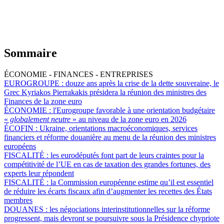
Sommaire
ÉCONOMIE - FINANCES - ENTREPRISES
EUROGROUPE :
douze ans après la crise de la dette souveraine, le
Grec Kyriakos Pierrakakis présidera la réunion des ministres des
Finances de la zone euro
ÉCONOMIE :
l'Eurogroupe favorable à une orientation budgétaire
«
globalement neutre
» au niveau de la zone euro en 2026
ÉCOFIN :
Ukraine, orientations macroéconomiques, services
financiers et réforme douanière au menu de la réunion des ministres
européens
FISCALITÉ :
les eurodéputés font part de leurs craintes pour la
compétitivité de l’UE en cas de taxation des grandes fortunes, des
experts leur répondent
FISCALITÉ :
la Commission européenne estime qu’il est essentiel
de réduire les écarts fiscaux afin d’augmenter les recettes des États
membres
DOUANES :
les négociations interinstitutionnelles sur la réforme
progressent, mais devront se poursuivre sous la Présidence chypriote