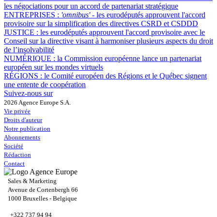
les négociations pour un accord de partenariat stratégique
ENTREPRISES :
'omnibus'
- les eurodéputés approuvent l'accord
provisoire sur la simplification des directives CSRD et CSDDD
JUSTICE :
les eurodéputés approuvent l'accord provisoire avec le
Conseil sur la directive visant à harmoniser plusieurs aspects du droit
de l’insolvabilité
NUMÉRIQUE :
la Commission européenne lance un partenariat
européen sur les mondes virtuels
RÉGIONS :
le Comité européen des Régions et le Québec signent
une entente de coopération
Suivez-nous sur
2026 Agence Europe S.A.
Vie privée
Droits d'auteur
Notre publication
Abonnements
Société
Rédaction
Contact
Sales & Marketing
Avenue de Cortenbergh 66
1000 Bruxelles - Belgique
+322 737 94 94