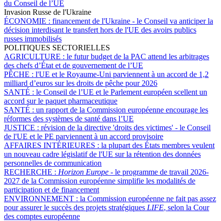
du Conseil de l’UE
Invasion Russe de l'Ukraine
ÉCONOMIE :
financement de l'Ukraine - le Conseil va anticiper la
décision interdisant le transfert hors de l'UE des avoirs publics
russes immobilisés
POLITIQUES SECTORIELLES
AGRICULTURE :
le futur budget de la PAC attend les arbitrages
des chefs d’État et de gouvernement de l’UE
PÊCHE :
l'UE et le Royaume-Uni parviennent à un accord de 1,2
milliard d’euros sur les droits de pêche pour 2026
SANTÉ :
le Conseil de l’UE et le Parlement européen scellent un
accord sur le paquet pharmaceutique
SANTÉ :
un rapport de la Commission européenne encourage les
réformes des systèmes de santé dans l’UE
JUSTICE :
révision de la directive 'droits des victimes' - le Conseil
de l'UE et le PE parviennent à un accord provisoire
AFFAIRES INTÉRIEURES :
la plupart des États membres veulent
un nouveau cadre législatif de l'UE sur la rétention des données
personnelles de communication
RECHERCHE :
Horizon Europe
- le programme de travail 2026-
2027 de la Commission européenne simplifie les modalités de
participation et de financement
ENVIRONNEMENT :
la Commission européenne ne fait pas assez
pour assurer le succès des projets stratégiques
LIFE
, selon la Cour
des comptes européenne