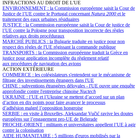
INFRACTIONS AU DROIT DE L'UE
ENVIRONNEMENT :
la Commission européenne saisit la Cour de
Justice de l’UE contre le Portugal concernant
Natura 2000
et le
traitement des eaux urbaines résiduaires
JUSTICE :
la Commission européenne saisit la Cour de justice de
l’UE contre la Pologne pour transposition incorrecte des règles
relatives aux droits procéduraux
MARCHÉ PUBLICS :
la Bulgarie traduite en justice pour non
respect des règles de l'UE régissant la commande publique
TRANSPORTS :
la Commission européenne traduit la Grèce en
justice pour application incomplète du règlement relatif
aux procédures de navigation des avions
ACTION EXTÉRIEURE
COMMERCE :
les colégislateurs s'entendent sur le mécanisme de
filtrage des investissements étrangers dans l'UE
CHINE :
subventions étrangères déloyales - l'UE ouvre une enquête
approfondie contre l'entreprise chinoise
Nuctech
UKRAINE :
l’UE et l’Ukraine se mettent d’accord sur un plan
d’action en dix points pour faire avancer le processus
d’adhésion malgré l’opposition hongroise
SERBIE :
en visite à Bruxelles, Aleksandar Vučić ravive les doutes
européens sur l’engagement pro-UE de Belgrade
PROCHE-ORIENT :
militants et universitaires appellent l’UE à agir
contre la colonisation
AIDE HUMANITAIRE :
5 millions d'euros mobilisés par la