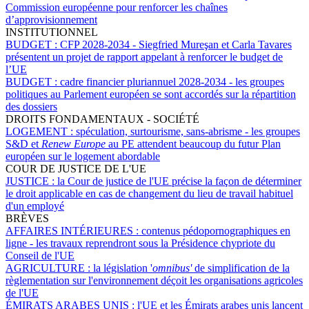
Commission européenne pour renforcer les chaînes
d’approvisionnement
INSTITUTIONNEL
BUDGET :
CFP 2028-2034 - Siegfried Mureşan et Carla Tavares
présentent un projet de rapport appelant à renforcer le budget de
l’UE
BUDGET :
cadre financier pluriannuel 2028-2034 - les groupes
politiques au Parlement européen se sont accordés sur la répartition
des dossiers
DROITS FONDAMENTAUX - SOCIÉTÉ
LOGEMENT :
spéculation, surtourisme, sans-abrisme - les groupes
S&D et
Renew Europe
au PE attendent beaucoup du futur Plan
européen sur le logement abordable
COUR DE JUSTICE DE L'UE
JUSTICE :
la Cour de justice de l'UE précise la façon de déterminer
le droit applicable en cas de changement du lieu de travail habituel
d'un employé
BRÈVES
AFFAIRES INTÉRIEURES :
contenus pédopornographiques en
ligne - les travaux reprendront sous la Présidence chypriote du
Conseil de l'UE
AGRICULTURE :
la législation '
omnibus'
de simplification de la
règlementation sur l'environnement déçoit les organisations agricoles
de l'UE
ÉMIRATS ARABES UNIS :
l'UE et les Émirats arabes unis lancent