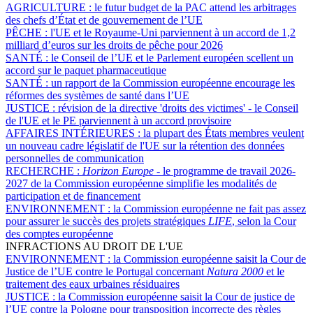
AGRICULTURE :
le futur budget de la PAC attend les arbitrages
des chefs d’État et de gouvernement de l’UE
PÊCHE :
l'UE et le Royaume-Uni parviennent à un accord de 1,2
milliard d’euros sur les droits de pêche pour 2026
SANTÉ :
le Conseil de l’UE et le Parlement européen scellent un
accord sur le paquet pharmaceutique
SANTÉ :
un rapport de la Commission européenne encourage les
réformes des systèmes de santé dans l’UE
JUSTICE :
révision de la directive 'droits des victimes' - le Conseil
de l'UE et le PE parviennent à un accord provisoire
AFFAIRES INTÉRIEURES :
la plupart des États membres veulent
un nouveau cadre législatif de l'UE sur la rétention des données
personnelles de communication
RECHERCHE :
Horizon Europe
- le programme de travail 2026-
2027 de la Commission européenne simplifie les modalités de
participation et de financement
ENVIRONNEMENT :
la Commission européenne ne fait pas assez
pour assurer le succès des projets stratégiques
LIFE
, selon la Cour
des comptes européenne
INFRACTIONS AU DROIT DE L'UE
ENVIRONNEMENT :
la Commission européenne saisit la Cour de
Justice de l’UE contre le Portugal concernant
Natura 2000
et le
traitement des eaux urbaines résiduaires
JUSTICE :
la Commission européenne saisit la Cour de justice de
l’UE contre la Pologne pour transposition incorrecte des règles