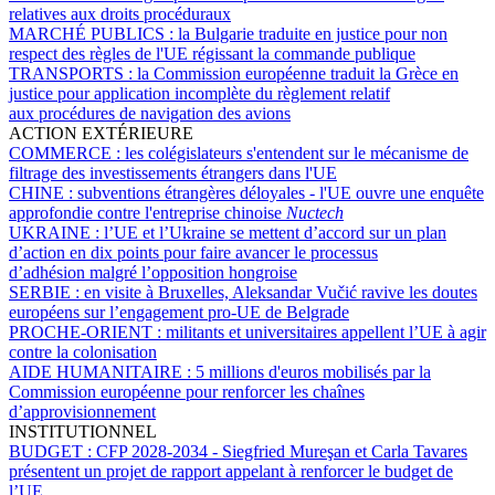
relatives aux droits procéduraux
MARCHÉ PUBLICS :
la Bulgarie traduite en justice pour non
respect des règles de l'UE régissant la commande publique
TRANSPORTS :
la Commission européenne traduit la Grèce en
justice pour application incomplète du règlement relatif
aux procédures de navigation des avions
ACTION EXTÉRIEURE
COMMERCE :
les colégislateurs s'entendent sur le mécanisme de
filtrage des investissements étrangers dans l'UE
CHINE :
subventions étrangères déloyales - l'UE ouvre une enquête
approfondie contre l'entreprise chinoise
Nuctech
UKRAINE :
l’UE et l’Ukraine se mettent d’accord sur un plan
d’action en dix points pour faire avancer le processus
d’adhésion malgré l’opposition hongroise
SERBIE :
en visite à Bruxelles, Aleksandar Vučić ravive les doutes
européens sur l’engagement pro-UE de Belgrade
PROCHE-ORIENT :
militants et universitaires appellent l’UE à agir
contre la colonisation
AIDE HUMANITAIRE :
5 millions d'euros mobilisés par la
Commission européenne pour renforcer les chaînes
d’approvisionnement
INSTITUTIONNEL
BUDGET :
CFP 2028-2034 - Siegfried Mureşan et Carla Tavares
présentent un projet de rapport appelant à renforcer le budget de
l’UE