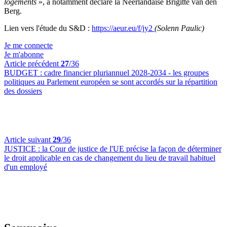
logements
», a notamment déclaré la Néerlandaise Brigitte van den
Berg.
Lien vers l'étude du S&D :
https://aeur.eu/f/jy2
(Solenn Paulic)
Je me connecte
Je m'abonne
Article précédent
27
/36
BUDGET :
cadre financier pluriannuel 2028-2034 - les groupes
politiques au Parlement européen se sont accordés sur la répartition
des dossiers
Article suivant
29
/36
JUSTICE :
la Cour de justice de l'UE précise la façon de déterminer
le droit applicable en cas de changement du lieu de travail habituel
d'un employé