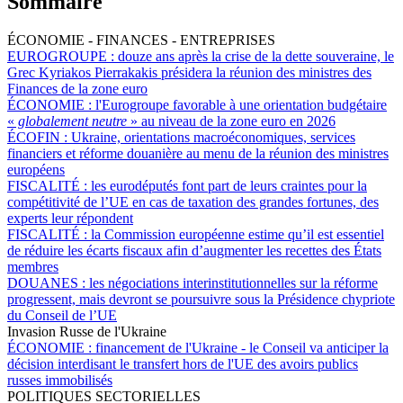
Sommaire
ÉCONOMIE - FINANCES - ENTREPRISES
EUROGROUPE :
douze ans après la crise de la dette souveraine, le
Grec Kyriakos Pierrakakis présidera la réunion des ministres des
Finances de la zone euro
ÉCONOMIE :
l'Eurogroupe favorable à une orientation budgétaire
«
globalement neutre
» au niveau de la zone euro en 2026
ÉCOFIN :
Ukraine, orientations macroéconomiques, services
financiers et réforme douanière au menu de la réunion des ministres
européens
FISCALITÉ :
les eurodéputés font part de leurs craintes pour la
compétitivité de l’UE en cas de taxation des grandes fortunes, des
experts leur répondent
FISCALITÉ :
la Commission européenne estime qu’il est essentiel
de réduire les écarts fiscaux afin d’augmenter les recettes des États
membres
DOUANES :
les négociations interinstitutionnelles sur la réforme
progressent, mais devront se poursuivre sous la Présidence chypriote
du Conseil de l’UE
Invasion Russe de l'Ukraine
ÉCONOMIE :
financement de l'Ukraine - le Conseil va anticiper la
décision interdisant le transfert hors de l'UE des avoirs publics
russes immobilisés
POLITIQUES SECTORIELLES