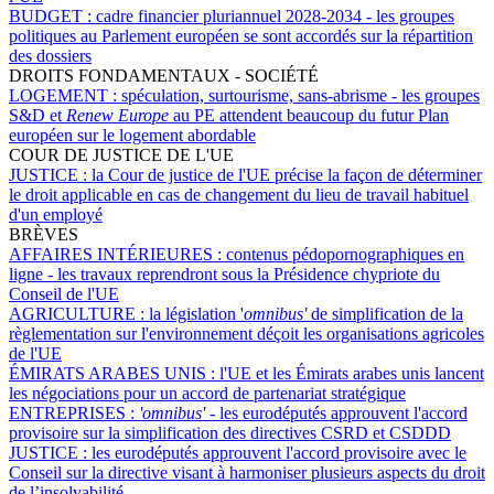
BUDGET :
cadre financier pluriannuel 2028-2034 - les groupes
politiques au Parlement européen se sont accordés sur la répartition
des dossiers
DROITS FONDAMENTAUX - SOCIÉTÉ
LOGEMENT :
spéculation, surtourisme, sans-abrisme - les groupes
S&D et
Renew Europe
au PE attendent beaucoup du futur Plan
européen sur le logement abordable
COUR DE JUSTICE DE L'UE
JUSTICE :
la Cour de justice de l'UE précise la façon de déterminer
le droit applicable en cas de changement du lieu de travail habituel
d'un employé
BRÈVES
AFFAIRES INTÉRIEURES :
contenus pédopornographiques en
ligne - les travaux reprendront sous la Présidence chypriote du
Conseil de l'UE
AGRICULTURE :
la législation '
omnibus'
de simplification de la
règlementation sur l'environnement déçoit les organisations agricoles
de l'UE
ÉMIRATS ARABES UNIS :
l'UE et les Émirats arabes unis lancent
les négociations pour un accord de partenariat stratégique
ENTREPRISES :
'omnibus'
- les eurodéputés approuvent l'accord
provisoire sur la simplification des directives CSRD et CSDDD
JUSTICE :
les eurodéputés approuvent l'accord provisoire avec le
Conseil sur la directive visant à harmoniser plusieurs aspects du droit
de l’insolvabilité