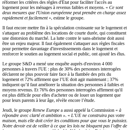
réformer les critères des règles d'État pour faciliter l'accès au
logement pour les ménages à revenus faibles et moyens. «
Ce sont
deux mesures que l'Union européenne peut prendre en charge assez
rapidement et facilement
», estime le groupe.
Il faut encore mettre fin à la spéculation croissante sur le logement et
s'attaquer au problème des locations de courte durée, qui constituent
une distorsion du marché. La lutte contre le sans-abrisme doit aussi
être un enjeu majeur. Il faut également s'attaquer aux règles fiscales
pour permettre davantage d'investissements dans le logement et
renforcer le soutien au logement social et public, ont ajouté les élus.
Le groupe S&D a mené une enquête auprès d'environ 4 000
personnes à travers l'UE : plus de 30% des personnes interrogées
déclarent ne plus pouvoir faire face à la flambée des prix du
logement et 72% affirment que l’UE doit agir maintenant ; 37%
indiquent qu’il faut améliorer la situation des personnes à faibles et
moyens revenus. Et 76% des personnes interrogées affirment qu'il
est plus difficile pour elles d'acheter ou de louer un logement que
pour leurs parents à leur âge, révèle encore l’étude.
Jeudi, le groupe
Renew Europe
a aussi appelé la Commission «
à
répondre avec clarté et ambition »
. «
L’UE ne construira pas votre
maison, mais elle doit créer les conditions pour que vous le puissiez.
Notre devoir est de veiller à ce que les lois ne bloquent pas l’offre de