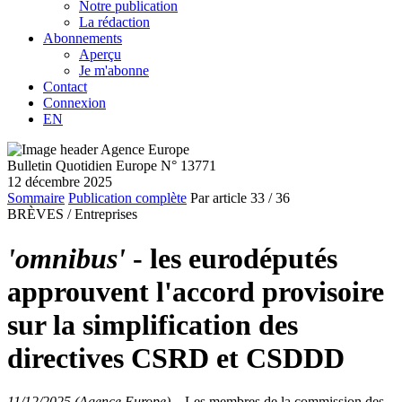
Notre publication
La rédaction
Abonnements
Aperçu
Je m'abonne
Contact
Connexion
EN
Bulletin Quotidien Europe N° 13771
12 décembre 2025
Sommaire
Publication complète
Par article
33
/ 36
BRÈVES /
Entreprises
'omnibus'
- les eurodéputés
approuvent l'accord provisoire
sur la simplification des
directives CSRD et CSDDD
11/12/2025 (Agence Europe)
–
Les membres de la commission des