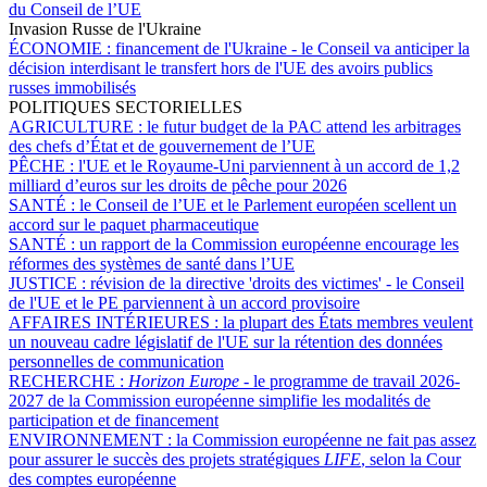
du Conseil de l’UE
Invasion Russe de l'Ukraine
ÉCONOMIE :
financement de l'Ukraine - le Conseil va anticiper la
décision interdisant le transfert hors de l'UE des avoirs publics
russes immobilisés
POLITIQUES SECTORIELLES
AGRICULTURE :
le futur budget de la PAC attend les arbitrages
des chefs d’État et de gouvernement de l’UE
PÊCHE :
l'UE et le Royaume-Uni parviennent à un accord de 1,2
milliard d’euros sur les droits de pêche pour 2026
SANTÉ :
le Conseil de l’UE et le Parlement européen scellent un
accord sur le paquet pharmaceutique
SANTÉ :
un rapport de la Commission européenne encourage les
réformes des systèmes de santé dans l’UE
JUSTICE :
révision de la directive 'droits des victimes' - le Conseil
de l'UE et le PE parviennent à un accord provisoire
AFFAIRES INTÉRIEURES :
la plupart des États membres veulent
un nouveau cadre législatif de l'UE sur la rétention des données
personnelles de communication
RECHERCHE :
Horizon Europe
- le programme de travail 2026-
2027 de la Commission européenne simplifie les modalités de
participation et de financement
ENVIRONNEMENT :
la Commission européenne ne fait pas assez
pour assurer le succès des projets stratégiques
LIFE
, selon la Cour
des comptes européenne