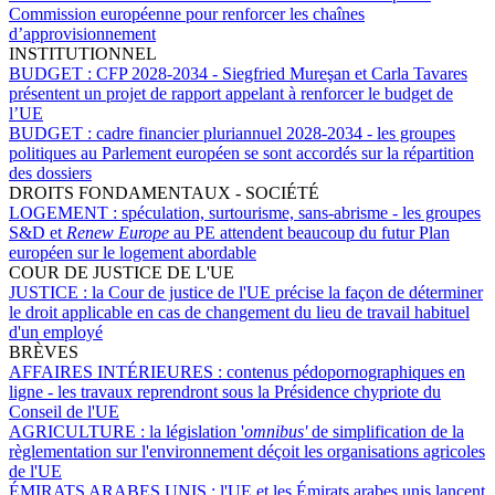
Commission européenne pour renforcer les chaînes
d’approvisionnement
INSTITUTIONNEL
BUDGET :
CFP 2028-2034 - Siegfried Mureşan et Carla Tavares
présentent un projet de rapport appelant à renforcer le budget de
l’UE
BUDGET :
cadre financier pluriannuel 2028-2034 - les groupes
politiques au Parlement européen se sont accordés sur la répartition
des dossiers
DROITS FONDAMENTAUX - SOCIÉTÉ
LOGEMENT :
spéculation, surtourisme, sans-abrisme - les groupes
S&D et
Renew Europe
au PE attendent beaucoup du futur Plan
européen sur le logement abordable
COUR DE JUSTICE DE L'UE
JUSTICE :
la Cour de justice de l'UE précise la façon de déterminer
le droit applicable en cas de changement du lieu de travail habituel
d'un employé
BRÈVES
AFFAIRES INTÉRIEURES :
contenus pédopornographiques en
ligne - les travaux reprendront sous la Présidence chypriote du
Conseil de l'UE
AGRICULTURE :
la législation '
omnibus'
de simplification de la
règlementation sur l'environnement déçoit les organisations agricoles
de l'UE
ÉMIRATS ARABES UNIS :
l'UE et les Émirats arabes unis lancent