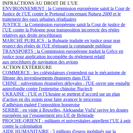
INFRACTIONS AU DROIT DE L'UE
ENVIRONNEMENT :
la Commission européenne saisit la Cour de
Justice de l’UE contre le Portugal concernant
Natura 2000
et le
traitement des eaux urbaines résiduaires
JUSTICE :
la Commission européenne saisit la Cour de justice de
l’UE contre la Pologne pour transposition incorrecte des règles
relatives aux droits procéduraux
MARCHÉ PUBLICS :
la Bulgarie traduite en justice pour non
respect des règles de l'UE régissant la commande publique
TRANSPORTS :
la Commission européenne traduit la Grèce en
justice pour application incomplète du règlement relatif
aux procédures de navigation des avions
ACTION EXTÉRIEURE
COMMERCE :
les colégislateurs s'entendent sur le mécanisme de
filtrage des investissements étrangers dans l'UE
CHINE :
subventions étrangères déloyales - l'UE ouvre une enquête
approfondie contre l'entreprise chinoise
Nuctech
UKRAINE :
l’UE et l’Ukraine se mettent d’accord sur un plan
d’action en dix points pour faire avancer le processus
d’adhésion malgré l’opposition hongroise
SERBIE :
en visite à Bruxelles, Aleksandar Vučić ravive les doutes
européens sur l’engagement pro-UE de Belgrade
PROCHE-ORIENT :
militants et universitaires appellent l’UE à agir
contre la colonisation
AIDE HUMANITAIRE :
5 millions d'euros mobilisés par la