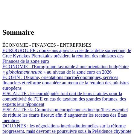
Sommaire
ÉCONOMIE - FINANCES - ENTREPRISES
EUROGROUPE :
douze ans après la crise de la dette souveraine, le
Grec Kyriakos Pierrakakis présidera la réunion des ministres des
Finances de la zone euro
ÉCONOMIE :
l'Eurogroupe favorable à une orientation budgétaire
«
globalement neutre
» au niveau de la zone euro en 2026
ÉCOFIN :
Ukraine, orientations macroéconomiques, services
financiers et réforme douanière au menu de la réunion des ministres
européens
FISCALITÉ :
les eurodéputés font part de leurs craintes pour la
compétitivité de l’UE en cas de taxation des grandes fortunes, des
experts leur répondent
FISCALITÉ :
la Commission européenne estime qu’il est essentiel
de réduire les écarts fiscaux afin d’augmenter les recettes des États
membres
DOUANES :
les négociations interinstitutionnelles sur la réforme
progressent, mais devront se poursuivre sous la Présidence chypriote