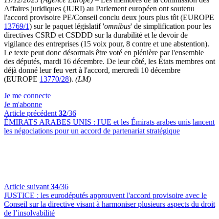
Affaires juridiques (JURI) au Parlement européen ont soutenu
l'accord provisoire PE/Conseil conclu deux jours plus tôt (EUROPE
13769/1
) sur le paquet législatif '
omnibus
' de simplification pour les
directives CSRD et CSDDD sur la durabilité et le devoir de
vigilance des entreprises (15 voix pour, 8 contre et une abstention).
Le texte peut donc désormais être voté en plénière par l'ensemble
des députés, mardi 16 décembre. De leur côté, les États membres ont
déjà donné leur feu vert à l'accord, mercredi 10 décembre
(EUROPE
13770/28
).
(LM)
Je me connecte
Je m'abonne
Article précédent
32
/36
ÉMIRATS ARABES UNIS :
l'UE et les Émirats arabes unis lancent
les négociations pour un accord de partenariat stratégique
Article suivant
34
/36
JUSTICE :
les eurodéputés approuvent l'accord provisoire avec le
Conseil sur la directive visant à harmoniser plusieurs aspects du droit
de l’insolvabilité