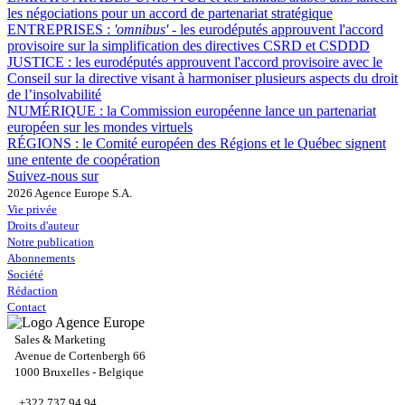
les négociations pour un accord de partenariat stratégique
ENTREPRISES :
'omnibus'
- les eurodéputés approuvent l'accord
provisoire sur la simplification des directives CSRD et CSDDD
JUSTICE :
les eurodéputés approuvent l'accord provisoire avec le
Conseil sur la directive visant à harmoniser plusieurs aspects du droit
de l’insolvabilité
NUMÉRIQUE :
la Commission européenne lance un partenariat
européen sur les mondes virtuels
RÉGIONS :
le Comité européen des Régions et le Québec signent
une entente de coopération
Suivez-nous sur
2026 Agence Europe S.A.
Vie privée
Droits d'auteur
Notre publication
Abonnements
Société
Rédaction
Contact
Sales & Marketing
Avenue de Cortenbergh 66
1000 Bruxelles - Belgique
+322 737 94 94