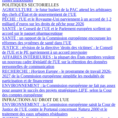
russes immobilisés
POLITIQUES SECTORIELLES
AGRICULTURE :
le futur budget de la PAC attend les arbitrages
des chefs d’État et de gouvernement de l’UE
PÊCHE :
l'UE et le Royaume-Uni parviennent à un accord de 1,2
milliard d’euros sur les droits de pêche pour 2026
SANTÉ :
le Conseil de l’UE et le Parlement européen scellent un
accord sur le paquet pharmaceutique
SANTÉ :
un rapport de la Commission européenne encourage les
réformes des systèmes de santé dans l’UE
JUSTICE :
révision de la directive 'droits des victimes' - le Conseil
de l'UE et le PE parviennent à un accord provisoire
AFFAIRES INTÉRIEURES :
la plupart des États membres veulent
un nouveau cadre législatif de l'UE sur la rétention des données
personnelles de communication
RECHERCHE :
Horizon Europe
- le programme de travail 2026-
2027 de la Commission européenne simplifie les modalités de
participation et de financement
ENVIRONNEMENT :
la Commission européenne ne fait pas assez
pour assurer le succès des projets stratégiques
LIFE
, selon la Cour
des comptes européenne
INFRACTIONS AU DROIT DE L'UE
ENVIRONNEMENT :
la Commission européenne saisit la Cour de
Justice de l’UE contre le Portugal concernant
Natura 2000
et le
traitement des eaux urbaines résiduaires