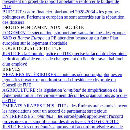
présentent un projet de rapport appelant à renforcer le budget de
l’UE
BUDGET :
cadre financier pluriannuel 2028-2034 - les groupes
politiques au Parlement européen se sont accordés sur la répartition
des dossiers
DROITS FONDAMENTAUX - SOCIÉTÉ
LOGEMENT :
spéculation, surtourisme, sans-abrisme - les groupes
S&D et
Renew Europe
au PE attendent beaucoup du futur Plan
européen sur le logement abordable
COUR DE JUSTICE DE L'UE
JUSTICE :
la Cour de justice de l'UE précise la façon de déterminer
le droit applicable en cas de changement du lieu de travail habituel
d'un employé
BRÈVES
AFFAIRES INTÉRIEURES :
contenus pédopornographiques en
ligne - les travaux reprendront sous la Présidence chypriote du
Conseil de l'UE
AGRICULTURE :
la législation '
omnibus'
de simplification de la
règlementation sur l'environnement déçoit les organisations agricoles
de l'UE
ÉMIRATS ARABES UNIS :
l'UE et les Émirats arabes unis lancent
les négociations pour un accord de partenariat stratégique
ENTREPRISES :
'omnibus'
- les eurodéputés approuvent l'accord
provisoire sur la simplification des directives CSRD et CSDDD
JUSTICE :
les eurodéputés approuvent l'accord provisoire avec le