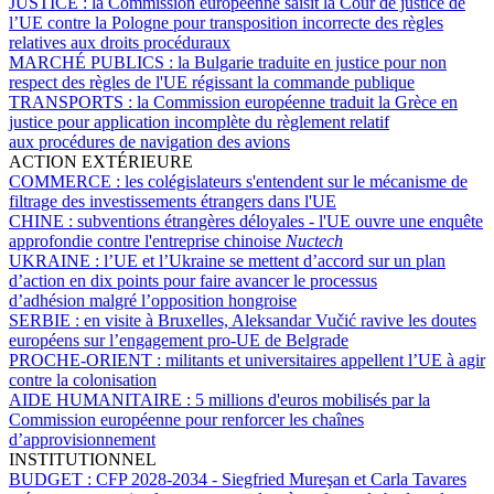
JUSTICE :
la Commission européenne saisit la Cour de justice de
l’UE contre la Pologne pour transposition incorrecte des règles
relatives aux droits procéduraux
MARCHÉ PUBLICS :
la Bulgarie traduite en justice pour non
respect des règles de l'UE régissant la commande publique
TRANSPORTS :
la Commission européenne traduit la Grèce en
justice pour application incomplète du règlement relatif
aux procédures de navigation des avions
ACTION EXTÉRIEURE
COMMERCE :
les colégislateurs s'entendent sur le mécanisme de
filtrage des investissements étrangers dans l'UE
CHINE :
subventions étrangères déloyales - l'UE ouvre une enquête
approfondie contre l'entreprise chinoise
Nuctech
UKRAINE :
l’UE et l’Ukraine se mettent d’accord sur un plan
d’action en dix points pour faire avancer le processus
d’adhésion malgré l’opposition hongroise
SERBIE :
en visite à Bruxelles, Aleksandar Vučić ravive les doutes
européens sur l’engagement pro-UE de Belgrade
PROCHE-ORIENT :
militants et universitaires appellent l’UE à agir
contre la colonisation
AIDE HUMANITAIRE :
5 millions d'euros mobilisés par la
Commission européenne pour renforcer les chaînes
d’approvisionnement
INSTITUTIONNEL
BUDGET :
CFP 2028-2034 - Siegfried Mureşan et Carla Tavares