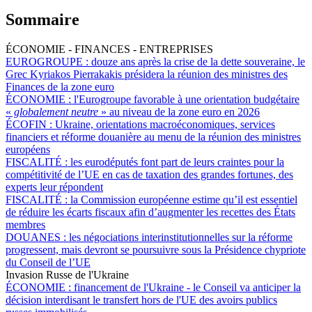
Sommaire
ÉCONOMIE - FINANCES - ENTREPRISES
EUROGROUPE :
douze ans après la crise de la dette souveraine, le
Grec Kyriakos Pierrakakis présidera la réunion des ministres des
Finances de la zone euro
ÉCONOMIE :
l'Eurogroupe favorable à une orientation budgétaire
«
globalement neutre
» au niveau de la zone euro en 2026
ÉCOFIN :
Ukraine, orientations macroéconomiques, services
financiers et réforme douanière au menu de la réunion des ministres
européens
FISCALITÉ :
les eurodéputés font part de leurs craintes pour la
compétitivité de l’UE en cas de taxation des grandes fortunes, des
experts leur répondent
FISCALITÉ :
la Commission européenne estime qu’il est essentiel
de réduire les écarts fiscaux afin d’augmenter les recettes des États
membres
DOUANES :
les négociations interinstitutionnelles sur la réforme
progressent, mais devront se poursuivre sous la Présidence chypriote
du Conseil de l’UE
Invasion Russe de l'Ukraine
ÉCONOMIE :
financement de l'Ukraine - le Conseil va anticiper la
décision interdisant le transfert hors de l'UE des avoirs publics