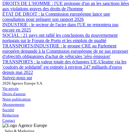
DROITS DE L'HOMME :
l'UE prolonge d'un an les sanctions liées
aux violations graves des droits de l'homme
ÉTAT DE DROIT :
la Commission européenne lance une
consultation pour préparer son rapport 2026
INDUSTRIE :
le secteur de l'acier dans l'UE ne remontera pas
encore en 2025
SOCIAL :
21 pays ont rallié les conclusions du gouvernement
portugais sur le Forum de Porto et les emplois de qualité
TRANSPORTS/INDUSTRIE :
le groupe CRE au Parlement
européen demande à la Commission européenne de ne pas proposer
d'objectifs obligatoires d'achat de véhicules 'zéro émission'
TRANSPORTS :
la valeur totale des échanges UE-Ukraine via les
'couloirs de solidarité' est estimée à environ 247 milliards d'euros
depuis mai 2022
Suivez-nous sur
2026 Agence Europe S.A.
Vie privée
Droits d'auteur
Notre publication
Abonnements
Société
Rédaction
Contact
Sales & Marketing