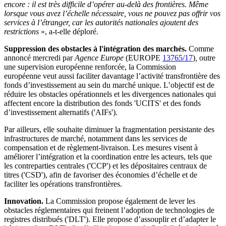
encore : il est très difficile d’opérer au-delà des frontières. Même
lorsque vous avez l’échelle nécessaire, vous ne pouvez pas offrir vos
services à l’étranger, car les autorités nationales ajoutent des
restrictions
», a-t-elle déploré.
Suppression des obstacles à l'intégration des marchés.
Comme
annoncé mercredi par
Agence Europe
(EUROPE
13765/17
)
,
outre
une supervision européenne renforcée, la Commission
européenne veut aussi faciliter davantage l’activité transfrontière des
fonds d’investissement au sein du marché unique. L’objectif est de
réduire les obstacles opérationnels et les divergences nationales qui
affectent encore la distribution des fonds 'UCITS' et des fonds
d’investissement alternatifs ('AIFs').
Par ailleurs, elle souhaite diminuer la fragmentation persistante des
infrastructures de marché, notamment dans les services de
compensation et de règlement-livraison. Les mesures visent à
améliorer l’intégration et la coordination entre les acteurs, tels que
les contreparties centrales ('CCP') et les dépositaires centraux de
titres ('CSD'), afin de favoriser des économies d’échelle et de
faciliter les opérations transfrontières.
Innovation.
La Commission propose également de lever les
obstacles réglementaires qui freinent l’adoption de technologies de
registres distribués ('DLT'). Elle propose d’assouplir et d’adapter le