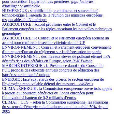
pour concrétiser l'apparition des premières '
giga-factories'
d'intelligence artificielle
NUMÉRIQUE :
simplification, e-commerce et souveraineté
technologique à l'agenda de la réunion des ministres européens
responsables du Numérique
AGRICULTURE :
accord provisoire entre le Conseil et le
Parlement européen sur les règles encadrant les nouvelles techniques
génomiques
AGRICULTURE :
le Conseil et le Parlement européen scellent un
accord pour renforcer le secteur vitivinicole de l’UE
ENVIRONNEMENT :
Conseil et Parlement européen conviennent
d’un report d’un an du règlement sur la déforestation importée
ENVIRONNEMENT :
des niveaux élevés de polluant éternel TFA
détectés dans des céréales en Europe, selon
PAN Europe
MARCHÉ INTÉRIEUR :
la Présidence danoise du Conseil de
l’UE propose des objectifs annuels concrets de réduction des
barrières sur le marché unique
ÉNERGIE :
face aux retards des projets, le secteur européen de
l’hydrogène renouvelable défend des mesures «
ciblées
»
CLIMAT/ÉNERGIE :
la Commission européenne ouvre trois appels
à projets qui pourront bénéficier du Fonds européen pour
l’innovation à hauteur de 5,2 milliards d’euros
CLIMAT :
'ETS' - selon la Commission européenne, les émissions
du secteur de l'énergie et de l’industrie ont diminué de 50% depuis
2005