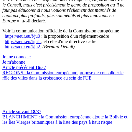
le Conseil, mais c’est précisément le genre de proposition qu’il ne
faut pas édulcorer si nous voulons réellement des marchés de
capitaux plus profonds, plus compétitifs et plus innovants en
Europe
», a-t-il déclaré.
Voir la communication officielle de la Commission européenne
:
https://aeur.eu/f/ju0
; la proposition d'un règlement-cadre
:
https://aeur.eu/f/ju1
; et celle d'une directive-cadre
:
https://aeur.eu/f/ju2
(Bernard Denuit)
Je me connecte
Je m'abonne
Article précédent
16
/37
RÉGIONS :
la Commission européenne propose de consolider le
rôle des villes dans la croissance au sein de l'UE
Article suivant
18
/37
BLANCHIMENT :
la Commission européenne ajoute la Bolivie et
les Îles Vierges britanniques à la liste des pays à haut risque