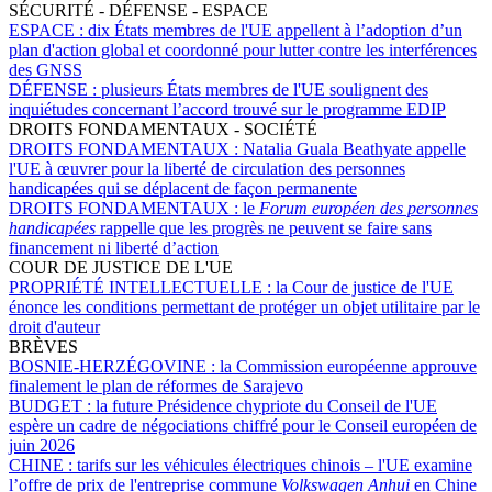
SÉCURITÉ - DÉFENSE - ESPACE
ESPACE :
dix États membres de l'UE appellent à l’adoption d’un
plan d'action global et coordonné pour lutter contre les interférences
des GNSS
DÉFENSE :
plusieurs États membres de l'UE soulignent des
inquiétudes concernant l’accord trouvé sur le programme EDIP
DROITS FONDAMENTAUX - SOCIÉTÉ
DROITS FONDAMENTAUX :
Natalia Guala Beathyate appelle
l'UE à œuvrer pour la liberté de circulation des personnes
handicapées qui se déplacent de façon permanente
DROITS FONDAMENTAUX :
le
Forum européen des personnes
handicapées
rappelle que les progrès ne peuvent se faire sans
financement ni liberté d’action
COUR DE JUSTICE DE L'UE
PROPRIÉTÉ INTELLECTUELLE :
la Cour de justice de l'UE
énonce les conditions permettant de protéger un objet utilitaire par le
droit d'auteur
BRÈVES
BOSNIE-HERZÉGOVINE :
la Commission européenne approuve
finalement le plan de réformes de Sarajevo
BUDGET :
la future Présidence chypriote du Conseil de l'UE
espère un cadre de négociations chiffré pour le Conseil européen de
juin 2026
CHINE :
tarifs sur les véhicules électriques chinois – l'UE examine
l’offre de prix de l'entreprise commune
Volkswagen Anhui
en Chine