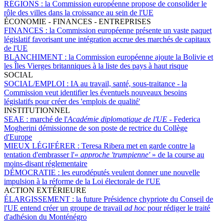
RÉGIONS :
la Commission européenne propose de consolider le
rôle des villes dans la croissance au sein de l'UE
ÉCONOMIE - FINANCES - ENTREPRISES
FINANCES :
la Commission européenne présente un vaste paquet
législatif favorisant une intégration accrue des marchés de capitaux
de l'UE
BLANCHIMENT :
la Commission européenne ajoute la Bolivie et
les Îles Vierges britanniques à la liste des pays à haut risque
SOCIAL
SOCIAL/EMPLOI :
IA au travail, santé, sous-traitance - la
Commission veut identifier les éventuels nouveaux besoins
législatifs pour créer des 'emplois de qualité'
INSTITUTIONNEL
SEAE :
marché de l'
Académie diplomatique de l'UE
- Federica
Mogherini démissionne de son poste de rectrice du Collège
d'Europe
MIEUX LÉGIFÉRER :
Teresa Ribera met en garde contre la
tentation d'embrasser l'«
approche 'trumpienne'
» de la course au
moins-disant réglementaire
DÉMOCRATIE :
les eurodéputés veulent donner une nouvelle
impulsion à la réforme de la Loi électorale de l'UE
ACTION EXTÉRIEURE
ÉLARGISSEMENT :
la future Présidence chypriote du Conseil de
l'UE entend créer un groupe de travail
ad hoc
pour rédiger le traité
d'adhésion du Monténégro