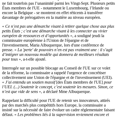
ne fait toutefois pas l’unanimité parmi les Vingt-Sept. Plusieurs petits
États membres de l'UE - notamment le Luxembourg, l’Irlande ou
encore la Belgique - se montrent en effet réticents à transférer
davantage de prérogatives en la matière au niveau européen.
«
Ce n’est pas une démarche visant à retirer quelque chose aux plus
petits États ; c’est une démarche visant à les connecter au vivier
européen de ressources et d’opportunités
», a souligné jeudi la
commissaire européenne à l'Union de l'épargne et de
l'investissement, Maria Albuquerque, lors d'une conférence de
presse. «
La 'perte' de pouvoirs n’en est pas vraiment une : il s’agit
d’intégrer un nouveau modèle qui donnera de meilleurs résultats
pour tous
», a-t-elle ajouté.
Interrogée sur un possible blocage au Conseil de l'UE sur ce volet
de la réforme, la commissaire a rappelé l'urgence de concrétiser
collectivement une Union de l'épargne et de l'investissement (UEI).
«
J’ai entendu un soutien massif
[des États membres de l'UE]
pour
l’UEI. (...) Soutenir le concept, c’est soutenir les mesures. Sinon, ce
n’est que vide de sens
», a déclaré Mme Albuquerque.
Rappelant la difficulté pour l'UE de retenir ses innovateurs, attirés
par des marchés plus compétitifs hors Europe, la commissaire a
insisté sur la nécessité de faire évoluer un cadre réglementaire faisant
défaut. «
Les problèmes liés à la supervision reviennent encore et