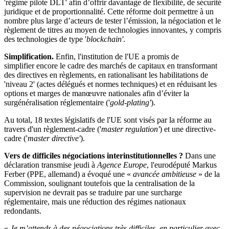
'régime pilote DLT' afin d’offrir davantage de flexibilité, de sécurité
juridique et de proportionnalité. Cette réforme doit permettre à un
nombre plus large d’acteurs de tester l’émission, la négociation et le
règlement de titres au moyen de technologies innovantes, y compris
des technologies de type '
blockchain'
.
Simplification.
Enfin, l'institution de l'UE a promis de
simplifier encore le cadre des marchés de capitaux en transformant
des directives en règlements, en rationalisant les habilitations de
'niveau 2' (actes délégués et normes techniques) et en réduisant les
options et marges de manœuvre nationales afin d’éviter la
surgénéralisation réglementaire ('
gold-plating'
).
Au total, 18 textes législatifs de l'UE sont visés par la réforme au
travers d'un règlement-cadre ('
master regulation'
) et une directive-
cadre ('
master directive'
).
Vers de difficiles négociations interinstitutionnelles ?
Dans une
déclaration transmise jeudi à
Agence Europe
, l'eurodéputé Markus
Ferber (PPE, allemand) a évoqué une «
avancée ambitieuse
» de la
Commission, soulignant toutefois que la centralisation de la
supervision ne devrait pas se traduire par une surcharge
réglementaire, mais une réduction des régimes nationaux
redondants.
«
Je m’attends à des négociations très difficiles, en particulier avec