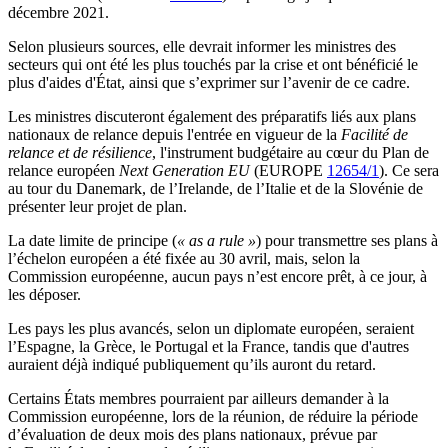
décembre 2021.
Selon plusieurs sources, elle devrait informer les ministres des
secteurs qui ont été les plus touchés par la crise et ont bénéficié le
plus d'aides d'État, ainsi que s’exprimer sur l’avenir de ce cadre.
Les ministres discuteront également des préparatifs liés aux plans
nationaux de relance depuis l'entrée en vigueur de la
Facilité de
relance et de résilience
, l'instrument budgétaire au cœur du Plan de
relance européen
Next Generation EU
(EUROPE
12654/1
).
Ce sera
au tour du Danemark, de l’Irelande, de l’Italie et de la Slovénie de
présenter leur projet de plan.
La date limite de principe
(
« as a rule »
) pour transmettre ses plans à
l’échelon européen a été fixée au 30 avril, mais, s
elon la
Commission européenne, aucun pays n’est encore prêt, à ce jour, à
les déposer.
Les pays les plus avancés, selon un diplomate européen, seraient
l’Espagne, la Grèce, le Portugal et la France, tandis que d'autres
auraient déjà indiqué
publiquement qu’ils auront du retard.
Certains États membres pourraient par ailleurs demander à la
Commission européenne, lors de la réunion, de réduire la période
d’évaluation de deux mois des plans nationaux, prévue par