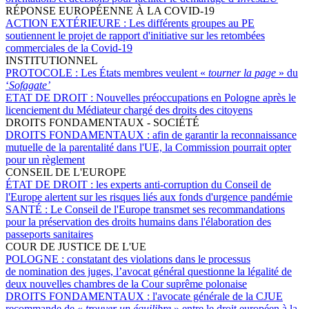
RÉPONSE EUROPÉENNE À LA COVID-19
ACTION EXTÉRIEURE :
Les différents groupes au PE
soutiennent le projet de rapport d'initiative sur les retombées
commerciales de la Covid-19
INSTITUTIONNEL
PROTOCOLE :
Les États membres veulent «
tourner la page
» du
‘
Sofagate’
ETAT DE DROIT :
Nouvelles préoccupations en Pologne après le
licenciement du Médiateur chargé des droits des citoyens
DROITS FONDAMENTAUX - SOCIÉTÉ
DROITS FONDAMENTAUX :
afin de garantir la reconnaissance
mutuelle de la parentalité dans l'UE, la Commission pourrait opter
pour un règlement
CONSEIL DE L'EUROPE
ÉTAT DE DROIT :
les experts anti-corruption du Conseil de
l'Europe alertent sur les risques liés aux fonds d'urgence pandémie
SANTÉ :
Le Conseil de l'Europe transmet ses recommandations
pour la préservation des droits humains dans l'élaboration des
passeports sanitaires
COUR DE JUSTICE DE L'UE
POLOGNE :
constatant des violations dans le processus
de nomination des juges, l’avocat général questionne la légalité de
deux nouvelles chambres de la Cour suprême polonaise
DROITS FONDAMENTAUX :
l'avocate générale de la CJUE
recommande de «
trouver un équilibre
» entre le droit européen à la