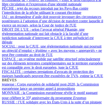
libre circulation et l'expression d'une identité nationale
PÊCHE :
rejet du recours introduit par les Pays-Bas contre
l’interdiction de la pêche utilisant le courant électrique
JAI :
un demandeur d’asile doit pouvoir invoquer des circonstances
postérieures à l’adoption d’une décision de transfert contre laquelle il
exerce un recours, selon la Cour de justice de l'UE
DROIT DE L'UE :
selon l’avocat général Pikamäe, une
règlementation nationale qui fait obstacle à la faculté d’une
juridiction nationale d’interroger la CJUE à titre préjudiciel est
illégale
SOCIAL :
pour la CJUE, une règlementation nationale qui poursuit
un objectif d’emploi «
légitime
» avec les moyens «
appropriés
» ne
peut être contraire au droit de l'UE
ESPACE :
un système mobile par satellite structuré principalement
sur des éléments terrestres complémentaires sur le territoire européen
est compatible avec le droit européen, juge la CJUE
FISCALITÉ :
certaines prestations d'avocats de protection des
majeurs handicapés peuvent être exonérées de TVA, estime la CJUE
BRÈVES
jeunesse :
Corps européen de solidarité post-2020, la Commission
européenne lance un premier appel à propositions
MONNAIE :
la Commission européenne révèle le motif gagnant
e
pour célébrer le 35
anniversaire du programme
Erasmus
RUSSIE :
l’UE solidaire avec les États-Unis à la suite d’un piratage