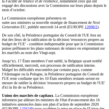
la
Facilité de relance et de résilience,
notamment ceux qui ont
engagé des discussions avec la Commission sur leurs plans depuis le
mois d’octobre.
La Commission européenne présentera en
outre aux ministres sa nouvelle stratégie de financement de
Next
Generation EU
,
publiée mercredi 14 avril (EUROPE
12698/2
).
De son côté, la Présidence portugaise du Conseil de l'UE fera un
état des lieux de la ratification de la décision 'ressources propres au
budget de l'UE' - condition indispensable pour que la Commission
puisse préfinancer les plans nationaux de relance en empruntant sur
les marchés au nom des Vingt-sept.
Jusqu’ici, 17 États membres l’ont ratifié, la Belgique ayant notifié
officiellement, mercredi, son processus de ratification interne.
Malgré les difficultés rencontrées par certains pays, comme
l'Allemagne ou la Pologne, la Présidence portugaise du Conseil de
l'UE reste confiante que les 10 États membres restants seront en
mesure de ratifier la décision 'ressources propres au budget de l'UE'
d'ici la fin de sa Présidence.
Union des marchés de capitaux
. La Commission européenne
informera par ailleurs les ministres de l'état d'avancement des 16
initiatives annoncées dans son plan d’action de septembre 2020
(EUROPE
12562/9
) pour accélérer la mise en place de l'Union des