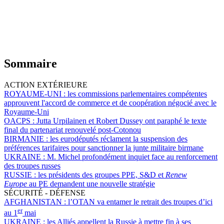
Sommaire
ACTION EXTÉRIEURE
ROYAUME-UNI :
les commissions parlementaires compétentes
approuvent l'accord de commerce et de coopération négocié avec le
Royaume-Uni
OACPS :
Jutta Urpilainen et Robert Dussey ont paraphé le texte
final du partenariat renouvelé post-Cotonou
BIRMANIE :
les eurodéputés réclament la suspension des
préférences tarifaires pour sanctionner la junte militaire birmane
UKRAINE :
M. Michel profondément inquiet face au renforcement
des troupes russes
RUSSIE :
les présidents des groupes PPE, S&D et
Renew
Europe
au PE demandent une nouvelle stratégie
SÉCURITÉ - DÉFENSE
AFGHANISTAN :
l’OTAN va entamer le retrait des troupes d’ici
er
au 1
mai
UKRAINE :
les Alliés appellent la Russie à mettre fin à ses