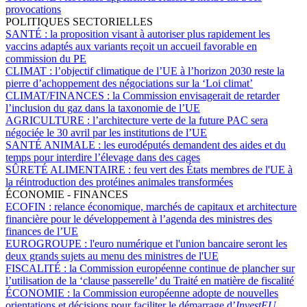
provocations
POLITIQUES SECTORIELLES
SANTÉ :
la proposition visant à autoriser plus rapidement les
vaccins adaptés aux variants reçoit un accueil favorable en
commission du PE
CLIMAT :
l’objectif climatique de l’UE à l’horizon 2030 reste la
pierre d’achoppement des négociations sur la ‘Loi climat’
CLIMAT/FINANCES :
la Commission envisagerait de retarder
l’inclusion du gaz dans la taxonomie de l’UE
AGRICULTURE :
l’architecture verte de la future PAC sera
négociée le 30 avril par les institutions de l’UE
SANTÉ ANIMALE :
les eurodéputés demandent des aides et du
temps pour interdire l’élevage dans des cages
SÛRETÉ ALIMENTAIRE :
feu vert des États membres de l'UE à
la réintroduction des protéines animales transformées
ÉCONOMIE - FINANCES
ECOFIN :
relance économique, marchés de capitaux et architecture
financière pour le développement à l’agenda des ministres des
finances de l’UE
EUROGROUPE :
l'euro numérique et l'union bancaire seront les
deux grands sujets au menu des ministres de l'UE
FISCALITÉ :
la Commission européenne continue de plancher sur
l’utilisation de la ‘clause passerelle’ du Traité en matière de fiscalité
ÉCONOMIE :
la Commission européenne adopte de nouvelles
orientations et décisions pour faciliter le démarrage d’
InvestEU