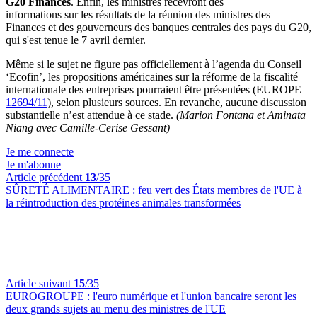
G20 Finances
. Enfin, les ministres recevront des
informations sur les résultats de la réunion des ministres des
Finances et des gouverneurs des banques centrales des pays du G20,
qui s'est tenue le 7 avril dernier.
Même si le sujet ne figure pas officiellement à l’agenda du Conseil
‘Ecofin’, les propositions américaines sur la réforme de la fiscalité
internationale des entreprises pourraient être présentées (EUROPE
12694/11
), selon plusieurs sources. En revanche, aucune discussion
substantielle n’est attendue à ce stade.
(Marion Fontana
et Aminata
Niang avec Camille-Cerise Gessant
)
Je me connecte
Je m'abonne
Article précédent
13
/35
SÛRETÉ ALIMENTAIRE :
feu vert des États membres de l'UE à
la réintroduction des protéines animales transformées
Article suivant
15
/35
EUROGROUPE :
l'euro numérique et l'union bancaire seront les
deux grands sujets au menu des ministres de l'UE