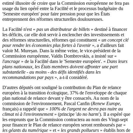
estimé illusoire de croire que la Commission européenne ne fera pas
usage du lien opéré entre la Facilité et le processus budgétaire du
'Semestre européen' pour faire pression pour que les États
entreprennent des réformes structurelles douloureuses.
La Facilité n'est «
pas un distributeur de billets
» destiné à financer
les déficits, car elle doit servir à enclencher des investissements et
des réformes structurelles, réformes qui constituent «
un concept clé
pour rendre les économies plus fortes à l'avenir
», a d'ailleurs fait
valoir M. Mureșan. Dans la même veine, le vice-président de la
Commission européenne, Valdis Dombrovskis, a insisté sur «
l'ancrage
» de la Facilité dans le 'Semestre européen'. «
Dans leurs
plans nationaux, les États membres doivent affronter une part
substantielle - au moins - des défis identifiés dans les
recommandations par pays
», a-t-il considéré.
D'autres députés ont souligné la contribution du Plan de relance
européen à la transition écologique, 37% de l'enveloppe de chaque
plan national de relance devant y être consacrés. Au nom de la
commission de l'environnement, Pascal Canfin (
Renew Europe
,
français) a rappelé que «
100% de l'argent ne devra pas nuire au
climat ni à l'environnement
» (principe '
do no harm
'). Il a espéré que
les emprunts que la Commission contractera au nom des Vingt-sept
pour financer le Plan de relance européen seront remboursés par «
les géants du numérique
» et «
les grands pollueurs
» établis hors de