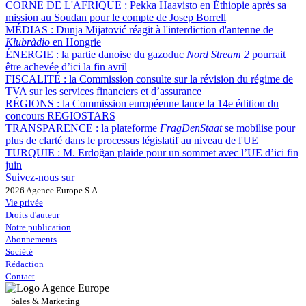
CORNE DE L'AFRIQUE :
Pekka Haavisto en Éthiopie après sa
mission au Soudan pour le compte de Josep Borrell
MÉDIAS :
Dunja Mijatović réagit à l'interdiction d'antenne de
Klubràdio
en Hongrie
ÉNERGIE :
la partie danoise du gazoduc
Nord Stream 2
pourrait
être achevée d’ici la fin avril
FISCALITÉ :
la Commission consulte sur la révision du régime de
TVA sur les services financiers et d’assurance
RÉGIONS :
la Commission européenne lance la 14e édition du
concours REGIOSTARS
TRANSPARENCE :
la plateforme
FragDenStaat
se mobilise pour
plus de clarté dans le processus législatif au niveau de l'UE
TURQUIE :
M. Erdoğan plaide pour un sommet avec l’UE d’ici fin
juin
Suivez-nous sur
2026 Agence Europe S.A.
Vie privée
Droits d'auteur
Notre publication
Abonnements
Société
Rédaction
Contact
Sales & Marketing