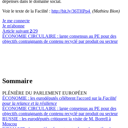
dépenses dans le domaine social.
Voir le texte de la Facilité :
http://bit.ly/36THPp4
(Mathieu Bion)
Je me connecte
Je m'abonne
Article suivant
2
/29
ÉCONOMIE CIRCULAIRE :
large consensus au PE pour des
objectifs contraignants de contenu recyclé par produit ou secteur
Sommaire
PLÉNIÈRE DU PARLEMENT EUROPÉEN
ÉCONOMIE :
les eurodéputés célèbrent l'accord sur la
Facilité
pour la relance et la résilience
ÉCONOMIE CIRCULAIRE :
large consensus au PE pour des
objectifs contraignants de contenu recyclé par produit ou secteur
RUSSIE :
les eurodéputés critiquent la visite de M. Borrell à
Moscou