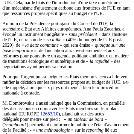
l'UE. Cela, par le biais de l'introduction d'une taxe numérique et
d'un mécanisme d'ajustement carbone aux frontières de l'UE en tant
que ressources propres spécifiques au budget de l'UE.
Au nom de la Présidence portugaise du Conseil de l'UE, la
secrétaire d'État aux Affaires européennes, Ana Paula Zacarias, a
évoqué un instrument budgétaire «
sans précédent
» dans l'histoire
de l'UE, en raison de «
sa taille
» (40% du budget de l'UE post-
2020), de «
la dette commune
» qui sera émise «
quoique sur une
base temporaire
», de l'incitation aux investissements et aux
réformes pour poursuivre un agenda politique ambitieux en matière
de transitions écologique et numérique et de «
la rapidité
» des
négociations ayant permis sa création.
Pour que l'argent puisse irriguer les États membres, ceux-ci doivent
ratifier la décision sur les ressources propres au budget de l'UE, a-t-
elle rappelé, alors que six pays ont mené à bien leur procédure
nationale à ce stade.
M. Dombrovskis a aussi indiqué que la Commission, en parallèle
des discussions en cours avec les États membres sur leur plan
national (EUROPE
12653/10
), planchait sur des actes
délégués pour mettre sur pied : - «
un tableau de bord
»
('
scoreboard
') permettant d'informer le public de l'état d'avancement
de la Facilité ; - «
une méthodologie
» sur le
reporting
lié aux