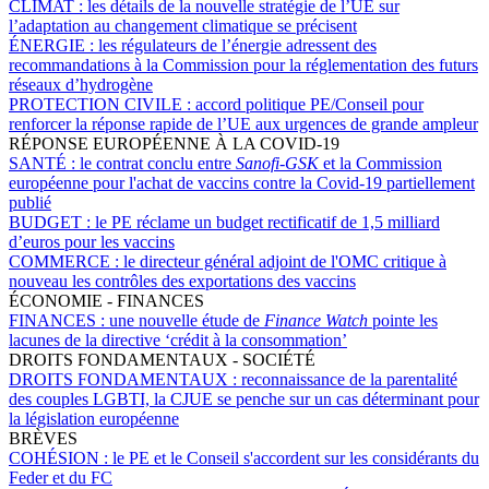
CLIMAT :
les détails de la nouvelle stratégie de l’UE sur
l’adaptation au changement climatique se précisent
ÉNERGIE :
les régulateurs de l’énergie adressent des
recommandations à la Commission pour la réglementation des futurs
réseaux d’hydrogène
PROTECTION CIVILE :
accord politique PE/Conseil pour
renforcer la réponse rapide de l’UE aux urgences de grande ampleur
RÉPONSE EUROPÉENNE À LA COVID-19
SANTÉ :
le contrat conclu entre
Sanofi-GSK
et la Commission
européenne pour l'achat de vaccins contre la Covid-19 partiellement
publié
BUDGET :
le PE réclame un budget rectificatif de 1,5 milliard
d’euros pour les vaccins
COMMERCE :
le directeur général adjoint de l'OMC critique à
nouveau les contrôles des exportations des vaccins
ÉCONOMIE - FINANCES
FINANCES :
une nouvelle étude de
Finance Watch
pointe les
lacunes de la directive ‘crédit à la consommation’
DROITS FONDAMENTAUX - SOCIÉTÉ
DROITS FONDAMENTAUX :
reconnaissance de la parentalité
des couples LGBTI, la CJUE se penche sur un cas déterminant pour
la législation européenne
BRÈVES
COHÉSION :
le PE et le Conseil s'accordent sur les considérants du
Feder et du FC