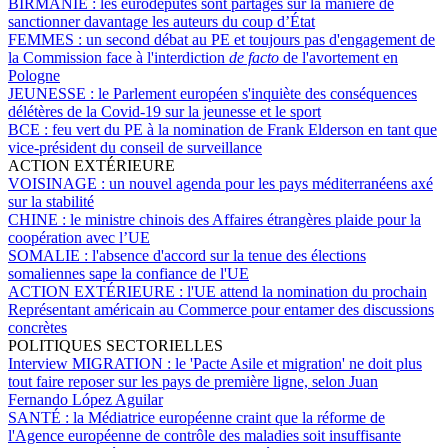
BIRMANIE :
les eurodéputés sont partagés sur la manière de
sanctionner davantage les auteurs du coup d’État
FEMMES :
un second débat au PE et toujours pas d'engagement de
la Commission face à l'interdiction
de facto
de l'avortement en
Pologne
JEUNESSE :
le Parlement européen s'inquiète des conséquences
délétères de la Covid-19 sur la jeunesse et le sport
BCE :
feu vert du PE à la nomination de Frank Elderson en tant que
vice-président du conseil de surveillance
ACTION EXTÉRIEURE
VOISINAGE :
un nouvel agenda pour les pays méditerranéens axé
sur la stabilité
CHINE :
le ministre chinois des Affaires étrangères plaide pour la
coopération avec l’UE
SOMALIE :
l'absence d'accord sur la tenue des élections
somaliennes sape la confiance de l'UE
ACTION EXTÉRIEURE :
l'UE attend la nomination du prochain
Représentant américain au Commerce pour entamer des discussions
concrètes
POLITIQUES SECTORIELLES
Interview MIGRATION :
le 'Pacte Asile et migration' ne doit plus
tout faire reposer sur les pays de première ligne, selon Juan
Fernando López Aguilar
SANTÉ :
la Médiatrice européenne craint que la réforme de
l'Agence européenne de contrôle des maladies soit insuffisante