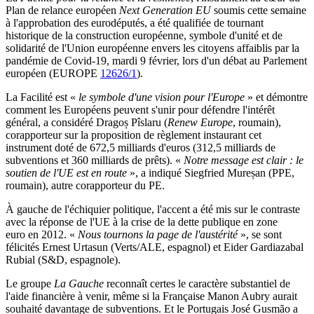
Plan de relance européen
Next Generation EU
soumis cette semaine
à l'approbation des eurodéputés, a été qualifiée de tournant
historique de la construction européenne, symbole d'unité et de
solidarité de l'Union européenne envers les citoyens affaiblis par la
pandémie de Covid-19, mardi 9 février, lors d'un débat au Parlement
européen (EUROPE
12626/1
).
La Facilité est «
le symbole d'une vision pour l'Europe
» et démontre
comment les Européens peuvent s'unir pour défendre l'intérêt
général, a considéré Dragoș Pîslaru (
Renew Europe
, roumain),
corapporteur sur la proposition de règlement instaurant cet
instrument doté de 672,5 milliards d'euros (312,5 milliards de
subventions et 360 milliards de prêts). «
Notre message est clair : le
soutien de l'UE est en route
», a indiqué Siegfried Mureșan (PPE,
roumain), autre corapporteur du PE.
À gauche de l'échiquier politique, l'accent a été mis sur le contraste
avec la réponse de l'UE à la crise de la dette publique en zone
euro en 2012. «
Nous tournons la page de l'austérité
», se sont
félicités Ernest Urtasun (Verts/ALE, espagnol) et Eider Gardiazabal
Rubial (S&D, espagnole).
Le groupe
La Gauche
reconnaît certes le caractère substantiel de
l'aide financière à venir, même si la Française Manon Aubry aurait
souhaité davantage de subventions. Et le Portugais José Gusmão a