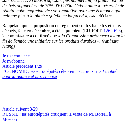
sont recyclées. Si nous n'agissons pas maintenant, la production de
déchets augmentera de 70% d'ici 2050. Cela montre la nécessité de
réduire notre empreinte de consommation pour une économie qui
redonne plus à la planète qu’elle ne lui prend
», a-t-il déclaré.
Rappelant que la proposition de règlement sur les batteries et leurs
déchets, faite en décembre, a été la première (EUROPE
12620/13
),
le commissaire a confirmé que «
la Commission présentera avant la
fin de l'année une initiative sur les produits durables
»
. (Aminata
Niang)
Je me connecte
Je m'abonne
Article précédent
1
/29
ÉCONOMIE :
les eurodéputés célèbrent l'accord sur la
Facilité
pour la relance et la résilience
Article suivant
3
/29
RUSSIE :
les eurodéputés critiquent la visite de M. Borrell à
Moscou