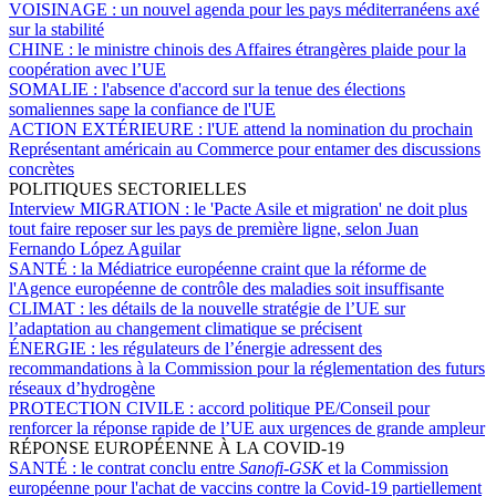
VOISINAGE :
un nouvel agenda pour les pays méditerranéens axé
sur la stabilité
CHINE :
le ministre chinois des Affaires étrangères plaide pour la
coopération avec l’UE
SOMALIE :
l'absence d'accord sur la tenue des élections
somaliennes sape la confiance de l'UE
ACTION EXTÉRIEURE :
l'UE attend la nomination du prochain
Représentant américain au Commerce pour entamer des discussions
concrètes
POLITIQUES SECTORIELLES
Interview MIGRATION :
le 'Pacte Asile et migration' ne doit plus
tout faire reposer sur les pays de première ligne, selon Juan
Fernando López Aguilar
SANTÉ :
la Médiatrice européenne craint que la réforme de
l'Agence européenne de contrôle des maladies soit insuffisante
CLIMAT :
les détails de la nouvelle stratégie de l’UE sur
l’adaptation au changement climatique se précisent
ÉNERGIE :
les régulateurs de l’énergie adressent des
recommandations à la Commission pour la réglementation des futurs
réseaux d’hydrogène
PROTECTION CIVILE :
accord politique PE/Conseil pour
renforcer la réponse rapide de l’UE aux urgences de grande ampleur
RÉPONSE EUROPÉENNE À LA COVID-19
SANTÉ :
le contrat conclu entre
Sanofi-GSK
et la Commission
européenne pour l'achat de vaccins contre la Covid-19 partiellement