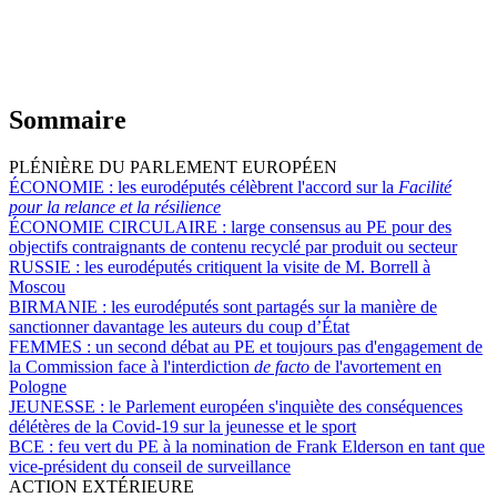
Sommaire
PLÉNIÈRE DU PARLEMENT EUROPÉEN
ÉCONOMIE :
les eurodéputés célèbrent l'accord sur la
Facilité
pour la relance et la résilience
ÉCONOMIE CIRCULAIRE :
large consensus au PE pour des
objectifs contraignants de contenu recyclé par produit ou secteur
RUSSIE :
les eurodéputés critiquent la visite de M. Borrell à
Moscou
BIRMANIE :
les eurodéputés sont partagés sur la manière de
sanctionner davantage les auteurs du coup d’État
FEMMES :
un second débat au PE et toujours pas d'engagement de
la Commission face à l'interdiction
de facto
de l'avortement en
Pologne
JEUNESSE :
le Parlement européen s'inquiète des conséquences
délétères de la Covid-19 sur la jeunesse et le sport
BCE :
feu vert du PE à la nomination de Frank Elderson en tant que
vice-président du conseil de surveillance
ACTION EXTÉRIEURE