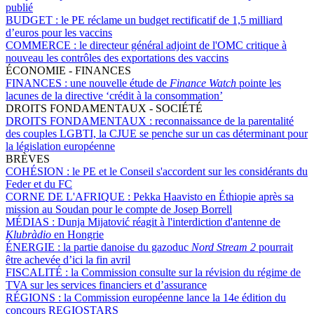
publié
BUDGET :
le PE réclame un budget rectificatif de 1,5 milliard
d’euros pour les vaccins
COMMERCE :
le directeur général adjoint de l'OMC critique à
nouveau les contrôles des exportations des vaccins
ÉCONOMIE - FINANCES
FINANCES :
une nouvelle étude de
Finance Watch
pointe les
lacunes de la directive ‘crédit à la consommation’
DROITS FONDAMENTAUX - SOCIÉTÉ
DROITS FONDAMENTAUX :
reconnaissance de la parentalité
des couples LGBTI, la CJUE se penche sur un cas déterminant pour
la législation européenne
BRÈVES
COHÉSION :
le PE et le Conseil s'accordent sur les considérants du
Feder et du FC
CORNE DE L'AFRIQUE :
Pekka Haavisto en Éthiopie après sa
mission au Soudan pour le compte de Josep Borrell
MÉDIAS :
Dunja Mijatović réagit à l'interdiction d'antenne de
Klubràdio
en Hongrie
ÉNERGIE :
la partie danoise du gazoduc
Nord Stream 2
pourrait
être achevée d’ici la fin avril
FISCALITÉ :
la Commission consulte sur la révision du régime de
TVA sur les services financiers et d’assurance
RÉGIONS :
la Commission européenne lance la 14e édition du
concours REGIOSTARS