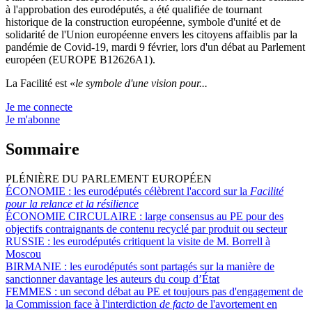
à l'approbation des eurodéputés, a été qualifiée de tournant
historique de la construction européenne, symbole d'unité et de
solidarité de l'Union européenne envers les citoyens affaiblis par la
pandémie de Covid-19, mardi 9 février, lors d'un débat au Parlement
européen (EUROPE B12626A1).
La Facilité est «
le symbole d'une vision pour...
Je me connecte
Je m'abonne
Sommaire
PLÉNIÈRE DU PARLEMENT EUROPÉEN
ÉCONOMIE :
les eurodéputés célèbrent l'accord sur la
Facilité
pour la relance et la résilience
ÉCONOMIE CIRCULAIRE :
large consensus au PE pour des
objectifs contraignants de contenu recyclé par produit ou secteur
RUSSIE :
les eurodéputés critiquent la visite de M. Borrell à
Moscou
BIRMANIE :
les eurodéputés sont partagés sur la manière de
sanctionner davantage les auteurs du coup d’État
FEMMES :
un second débat au PE et toujours pas d'engagement de
la Commission face à l'interdiction
de facto
de l'avortement en