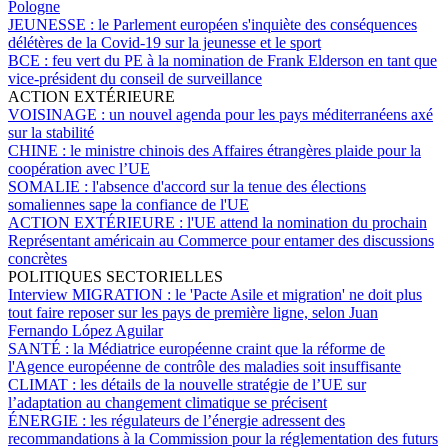
Pologne
JEUNESSE :
le Parlement européen s'inquiète des conséquences
délétères de la Covid-19 sur la jeunesse et le sport
BCE :
feu vert du PE à la nomination de Frank Elderson en tant que
vice-président du conseil de surveillance
ACTION EXTÉRIEURE
VOISINAGE :
un nouvel agenda pour les pays méditerranéens axé
sur la stabilité
CHINE :
le ministre chinois des Affaires étrangères plaide pour la
coopération avec l’UE
SOMALIE :
l'absence d'accord sur la tenue des élections
somaliennes sape la confiance de l'UE
ACTION EXTÉRIEURE :
l'UE attend la nomination du prochain
Représentant américain au Commerce pour entamer des discussions
concrètes
POLITIQUES SECTORIELLES
Interview MIGRATION :
le 'Pacte Asile et migration' ne doit plus
tout faire reposer sur les pays de première ligne, selon Juan
Fernando López Aguilar
SANTÉ :
la Médiatrice européenne craint que la réforme de
l'Agence européenne de contrôle des maladies soit insuffisante
CLIMAT :
les détails de la nouvelle stratégie de l’UE sur
l’adaptation au changement climatique se précisent
ÉNERGIE :
les régulateurs de l’énergie adressent des
recommandations à la Commission pour la réglementation des futurs