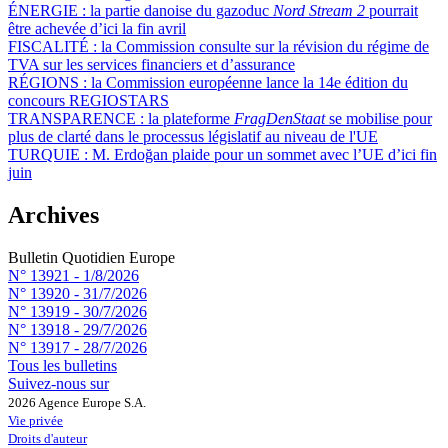
ÉNERGIE :
la partie danoise du gazoduc
Nord Stream 2
pourrait
être achevée d’ici la fin avril
FISCALITÉ :
la Commission consulte sur la révision du régime de
TVA sur les services financiers et d’assurance
RÉGIONS :
la Commission européenne lance la 14e édition du
concours REGIOSTARS
TRANSPARENCE :
la plateforme
FragDenStaat
se mobilise pour
plus de clarté dans le processus législatif au niveau de l'UE
TURQUIE :
M. Erdoğan plaide pour un sommet avec l’UE d’ici fin
juin
Archives
Bulletin Quotidien Europe
N° 13921 -
1/8/2026
N° 13920 -
31/7/2026
N° 13919 -
30/7/2026
N° 13918 -
29/7/2026
N° 13917 -
28/7/2026
Tous les bulletins
Suivez-nous sur
2026 Agence Europe S.A.
Vie privée
Droits d'auteur