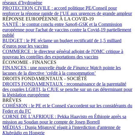
réseaux d’hydrogène
PROTECTION CIVILE :
accord politique PE/Conseil pour
renforcer la réponse rapide de l’UE aux urgences de grande ampleur
RÉPONSE EUROPÉENNE À LA COVID-19
SANTÉ :
le contrat conclu entre
Sanofi-GSK
et la Commission
européenne pour l'achat de vaccins contre la Covid-19 partiellement
publié
BUDGET :
le PE réclame un budget rectificatif de 1,5 milliard
d’euros pour les vaccins
COMMERCE :
le directeur général adjoint de l'OMC critique à
nouveau les contrôles des exportations des vaccins
ÉCONOMIE - FINANCES
FINANCES :
une nouvelle étude de
Finance Watch
pointe les
lacunes de la directive ‘crédit à la consommation’
DROITS FONDAMENTAUX - SOCIÉTÉ
DROITS FONDAMENTAUX :
reconnaissance de la parentalité
des couples LGBTI, la CJUE se penche sur un cas déterminant pour
la législation européenne
BRÈVES
COHÉSION :
le PE et le Conseil s'accordent sur les considérants du
Feder et du FC
CORNE DE L'AFRIQUE :
Pekka Haavisto en Éthiopie après sa
mission au Soudan pour le compte de Josep Borrell
MÉDIAS :
Dunja Mijatović réagit à l'interdiction d'antenne de
Klubràdio
en Hongrie