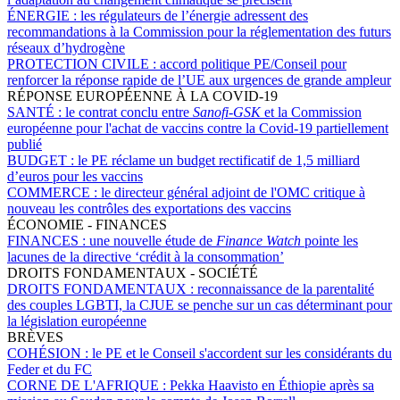
ÉNERGIE :
les régulateurs de l’énergie adressent des
recommandations à la Commission pour la réglementation des futurs
réseaux d’hydrogène
PROTECTION CIVILE :
accord politique PE/Conseil pour
renforcer la réponse rapide de l’UE aux urgences de grande ampleur
RÉPONSE EUROPÉENNE À LA COVID-19
SANTÉ :
le contrat conclu entre
Sanofi-GSK
et la Commission
européenne pour l'achat de vaccins contre la Covid-19 partiellement
publié
BUDGET :
le PE réclame un budget rectificatif de 1,5 milliard
d’euros pour les vaccins
COMMERCE :
le directeur général adjoint de l'OMC critique à
nouveau les contrôles des exportations des vaccins
ÉCONOMIE - FINANCES
FINANCES :
une nouvelle étude de
Finance Watch
pointe les
lacunes de la directive ‘crédit à la consommation’
DROITS FONDAMENTAUX - SOCIÉTÉ
DROITS FONDAMENTAUX :
reconnaissance de la parentalité
des couples LGBTI, la CJUE se penche sur un cas déterminant pour
la législation européenne
BRÈVES
COHÉSION :
le PE et le Conseil s'accordent sur les considérants du
Feder et du FC
CORNE DE L'AFRIQUE :
Pekka Haavisto en Éthiopie après sa