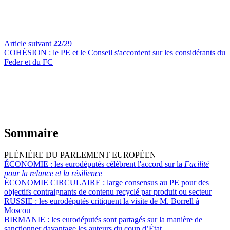
Article suivant
22
/29
COHÉSION :
le PE et le Conseil s'accordent sur les considérants du
Feder et du FC
Sommaire
PLÉNIÈRE DU PARLEMENT EUROPÉEN
ÉCONOMIE :
les eurodéputés célèbrent l'accord sur la
Facilité
pour la relance et la résilience
ÉCONOMIE CIRCULAIRE :
large consensus au PE pour des
objectifs contraignants de contenu recyclé par produit ou secteur
RUSSIE :
les eurodéputés critiquent la visite de M. Borrell à
Moscou
BIRMANIE :
les eurodéputés sont partagés sur la manière de
sanctionner davantage les auteurs du coup d’État