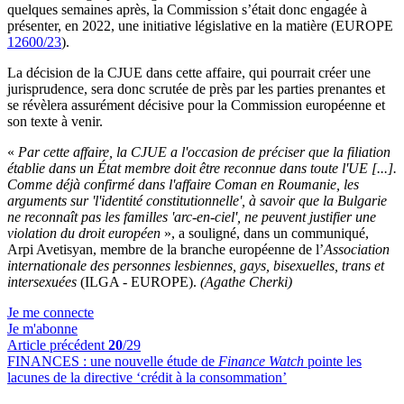
quelques semaines après, la Commission s’était donc engagée à
présenter, en 2022, une initiative législative en la matière (EUROPE
12600/23
).
La décision de la CJUE dans cette affaire, qui pourrait créer une
jurisprudence, sera donc scrutée de près par les parties prenantes et
se révèlera assurément décisive pour la Commission européenne et
son texte à venir.
«
Par cette affaire, la CJUE a l'occasion de préciser que la filiation
établie dans un État membre doit être reconnue dans toute l'UE [...].
Comme déjà confirmé dans l'affaire Coman en Roumanie, les
arguments sur 'l'identité constitutionnelle', à savoir que la Bulgarie
ne reconnaît pas les familles 'arc-en-ciel', ne peuvent justifier une
violation du droit européen
», a souligné, dans un communiqué,
Arpi Avetisyan, membre de la branche européenne de l’
Association
internationale des personnes lesbiennes, gays, bisexuelles, trans et
intersexuées
(ILGA - EUROPE).
(Agathe Cherki)
Je me connecte
Je m'abonne
Article précédent
20
/29
FINANCES :
une nouvelle étude de
Finance Watch
pointe les
lacunes de la directive ‘crédit à la consommation’