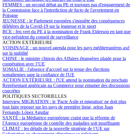
FEMMES :
un second débat au PE et toujours pas d'engagement de
la Commission face à l'interdiction
de facto
de l'avortement en
Pologne
JEUNESSE :
le Parlement européen s'inquiète des conséquences
délétères de la Covid-19 sur la jeunesse et le sport
BCE :
feu vert du PE à la nomination de Frank Elderson en tant que
vice-président du conseil de surveillance
ACTION EXTÉRIEURE
VOISINAGE :
un nouvel agenda pour les pays méditerranéens axé
sur la stabilité
CHINE :
le ministre chinois des Affaires étrangères plaide pour la
coopération avec l’UE
SOMALIE :
l'absence d'accord sur la tenue des élections
somaliennes sape la confiance de l'UE
ACTION EXTÉRIEURE :
l'UE attend la nomination du prochain
Représentant américain au Commerce pour entamer des discussions
concrètes
POLITIQUES SECTORIELLES
Interview MIGRATION :
le 'Pacte Asile et migration' ne doit plus
tout faire reposer sur les pays de première ligne, selon Juan
Fernando López Aguilar
SANTÉ :
la Médiatrice européenne craint que la réforme de
l'Agence européenne de contrôle des maladies soit insuffisante
CLIMAT :
les détails de la nouvelle stratégie de l’UE sur
l’adaptation au changement climatique se précisent