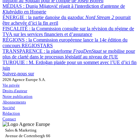
mission au Soudan pour le compte de Josep Borrell
MÉDIAS :
Dunja Mijatović réagit à l'interdiction d'antenne de
Klubràdio
en Hongrie
ÉNERGIE :
la partie danoise du gazoduc
Nord Stream 2
pourrait
être achevée d’ici la fin avril
FISCALITÉ :
la Commission consulte sur la révision du régime de
TVA sur les services financiers et d’assurance
RÉGIONS :
la Commission européenne lance la 14e édition du
concours REGIOSTARS
TRANSPARENCE :
la plateforme
FragDenStaat
se mobilise pour
plus de clarté dans le processus législatif au niveau de l'UE
TURQUIE :
M. Erdoğan plaide pour un sommet avec l’UE d’ici fin
juin
Suivez-nous sur
2026 Agence Europe S.A.
Vie privée
Droits d'auteur
Notre publication
Abonnements
Société
Rédaction
Contact
Sales & Marketing
Avenue de Cortenbergh 66