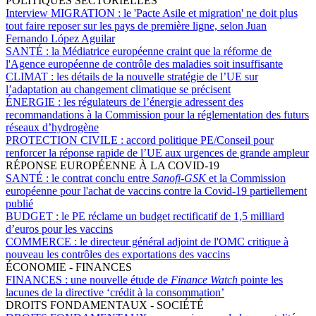
POLITIQUES SECTORIELLES
Interview MIGRATION :
le 'Pacte Asile et migration' ne doit plus
tout faire reposer sur les pays de première ligne, selon Juan
Fernando López Aguilar
SANTÉ :
la Médiatrice européenne craint que la réforme de
l'Agence européenne de contrôle des maladies soit insuffisante
CLIMAT :
les détails de la nouvelle stratégie de l’UE sur
l’adaptation au changement climatique se précisent
ÉNERGIE :
les régulateurs de l’énergie adressent des
recommandations à la Commission pour la réglementation des futurs
réseaux d’hydrogène
PROTECTION CIVILE :
accord politique PE/Conseil pour
renforcer la réponse rapide de l’UE aux urgences de grande ampleur
RÉPONSE EUROPÉENNE À LA COVID-19
SANTÉ :
le contrat conclu entre
Sanofi-GSK
et la Commission
européenne pour l'achat de vaccins contre la Covid-19 partiellement
publié
BUDGET :
le PE réclame un budget rectificatif de 1,5 milliard
d’euros pour les vaccins
COMMERCE :
le directeur général adjoint de l'OMC critique à
nouveau les contrôles des exportations des vaccins
ÉCONOMIE - FINANCES
FINANCES :
une nouvelle étude de
Finance Watch
pointe les
lacunes de la directive ‘crédit à la consommation’
DROITS FONDAMENTAUX - SOCIÉTÉ