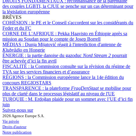
DROITS FONDAMENTAUX :
reconnaissance de la parentalité
des couples LGBTI, la CJUE se penche sur un cas déterminant pour
la législation européenne
BRÈVES
COHÉSION :
le PE et le Conseil s'accordent sur les considérants du
Feder et du FC
CORNE DE L'AFRIQUE :
Pekka Haavisto en Éthiopie après sa
mission au Soudan pour le compte de Josep Borrell
MÉDIAS :
Dunja Mijatović réagit à l'interdiction d'antenne de
Klubràdio
en Hongrie
ÉNERGIE :
la partie danoise du gazoduc
Nord Stream 2
pourrait
être achevée d’ici la fin avril
FISCALITÉ :
la Commission consulte sur la révision du régime de
TVA sur les services financiers et d’assurance
RÉGIONS :
la Commission européenne lance la 14e édition du
concours REGIOSTARS
TRANSPARENCE :
la plateforme
FragDenStaat
se mobilise pour
plus de clarté dans le processus législatif au niveau de l'UE
TURQUIE :
M. Erdoğan plaide pour un sommet avec l’UE d’ici fin
juin
Suivez-nous sur
2026 Agence Europe S.A.
Vie privée
Droits d'auteur
Notre publication