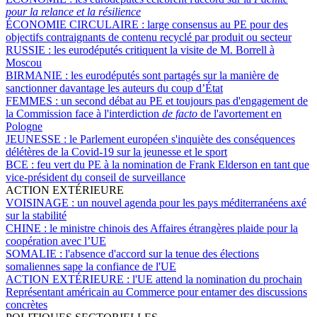
pour la relance et la résilience
ÉCONOMIE CIRCULAIRE :
large consensus au PE pour des
objectifs contraignants de contenu recyclé par produit ou secteur
RUSSIE :
les eurodéputés critiquent la visite de M. Borrell à
Moscou
BIRMANIE :
les eurodéputés sont partagés sur la manière de
sanctionner davantage les auteurs du coup d’État
FEMMES :
un second débat au PE et toujours pas d'engagement de
la Commission face à l'interdiction
de facto
de l'avortement en
Pologne
JEUNESSE :
le Parlement européen s'inquiète des conséquences
délétères de la Covid-19 sur la jeunesse et le sport
BCE :
feu vert du PE à la nomination de Frank Elderson en tant que
vice-président du conseil de surveillance
ACTION EXTÉRIEURE
VOISINAGE :
un nouvel agenda pour les pays méditerranéens axé
sur la stabilité
CHINE :
le ministre chinois des Affaires étrangères plaide pour la
coopération avec l’UE
SOMALIE :
l'absence d'accord sur la tenue des élections
somaliennes sape la confiance de l'UE
ACTION EXTÉRIEURE :
l'UE attend la nomination du prochain
Représentant américain au Commerce pour entamer des discussions
concrètes