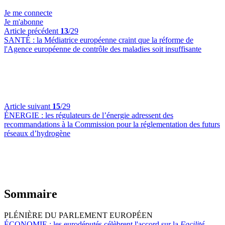
Je me connecte
Je m'abonne
Article précédent
13
/29
SANTÉ :
la Médiatrice européenne craint que la réforme de
l'Agence européenne de contrôle des maladies soit insuffisante
Article suivant
15
/29
ÉNERGIE :
les régulateurs de l’énergie adressent des
recommandations à la Commission pour la réglementation des futurs
réseaux d’hydrogène
Sommaire
PLÉNIÈRE DU PARLEMENT EUROPÉEN
ÉCONOMIE :
les eurodéputés célèbrent l'accord sur la
Facilité