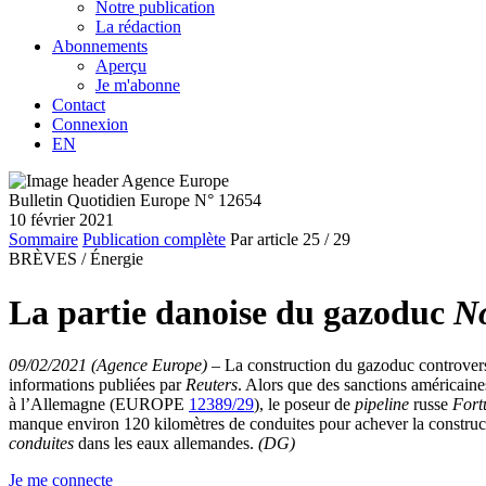
Notre publication
La rédaction
Abonnements
Aperçu
Je m'abonne
Contact
Connexion
EN
Bulletin Quotidien Europe N° 12654
10 février 2021
Sommaire
Publication complète
Par article
25
/ 29
BRÈVES /
Énergie
La partie danoise du gazoduc
No
09/02/2021 (Agence Europe)
–
La construction du gazoduc controve
informations publiées par
Reuters
. Alors que des sanctions américaines
à l’Allemagne (EUROPE
12389/29
), le poseur de
pipeline
russe
Fort
manque environ 120 kilomètres de conduites pour achever la constru
conduites
dans les eaux allemandes.
(DG)
Je me connecte