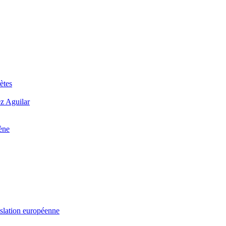
ètes
ez Aguilar
ène
islation européenne