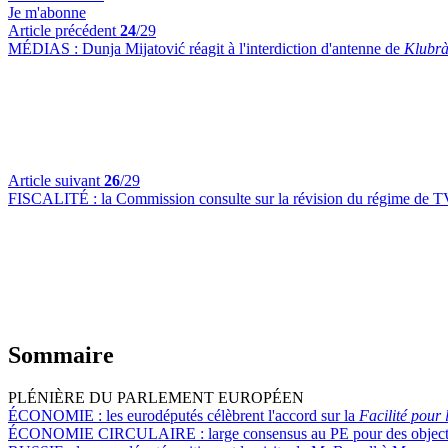
Je m'abonne
Article précédent
24
/29
MÉDIAS :
Dunja Mijatović réagit à l'interdiction d'antenne de
Klubrà
Article suivant
26
/29
FISCALITÉ :
la Commission consulte sur la révision du régime de TV
Sommaire
PLÉNIÈRE DU PARLEMENT EUROPÉEN
ÉCONOMIE :
les eurodéputés célèbrent l'accord sur la
Facilité pour l
ÉCONOMIE CIRCULAIRE :
large consensus au PE pour des object