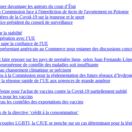
nner davantage les auteurs du coup d’État
 Commission face à l'interdiction
de facto
de l'avortement en Pologne
res de la Covid-19 sur la jeunesse et le sport
ice-président du conseil de surveillance
la stabilité
oopération avec l’UE
s sape la confiance de l'UE
eprésentant américain au Commerce pour entamer des discussions concr
out faire reposer sur les pays de première ligne, selon Juan Fernando Lóp
européenne de contrôle des maladies soit insuffisante
on au changement climatique se précisent
ons à la Commission pour la réglementation des futurs réseaux d’hydrog
r la réponse rapide de l’UE aux urgences de grande ampleur
nne pour l'achat de vaccins contre la Covid-19 partiellement publié
os pour les vaccins
eau les contrôles des exportations des vaccins
s de la directive ‘crédit à la consommation’
s couples LGBTI, la CJUE se penche sur un cas déterminant pour la lég