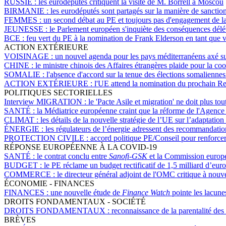
RUSSIE :
les eurodéputés critiquent la visite de M. Borrell à Moscou
BIRMANIE :
les eurodéputés sont partagés sur la manière de sanctio
FEMMES :
un second débat au PE et toujours pas d'engagement de la
JEUNESSE :
le Parlement européen s'inquiète des conséquences délétè
BCE :
feu vert du PE à la nomination de Frank Elderson en tant que v
ACTION EXTÉRIEURE
VOISINAGE :
un nouvel agenda pour les pays méditerranéens axé sur 
CHINE :
le ministre chinois des Affaires étrangères plaide pour la c
SOMALIE :
l'absence d'accord sur la tenue des élections somalienne
ACTION EXTÉRIEURE :
l'UE attend la nomination du prochain R
POLITIQUES SECTORIELLES
Interview MIGRATION :
le 'Pacte Asile et migration' ne doit plus t
SANTÉ :
la Médiatrice européenne craint que la réforme de l'Agence 
CLIMAT :
les détails de la nouvelle stratégie de l’UE sur l’adaptati
ÉNERGIE :
les régulateurs de l’énergie adressent des recommandati
PROTECTION CIVILE :
accord politique PE/Conseil pour renforce
RÉPONSE EUROPÉENNE À LA COVID-19
SANTÉ :
le contrat conclu entre
Sanofi-GSK
et la Commission europée
BUDGET :
le PE réclame un budget rectificatif de 1,5 milliard d’eur
COMMERCE :
le directeur général adjoint de l'OMC critique à nouv
ÉCONOMIE - FINANCES
FINANCES :
une nouvelle étude de
Finance Watch
pointe les lacune
DROITS FONDAMENTAUX - SOCIÉTÉ
DROITS FONDAMENTAUX :
reconnaissance de la parentalité de
BRÈVES