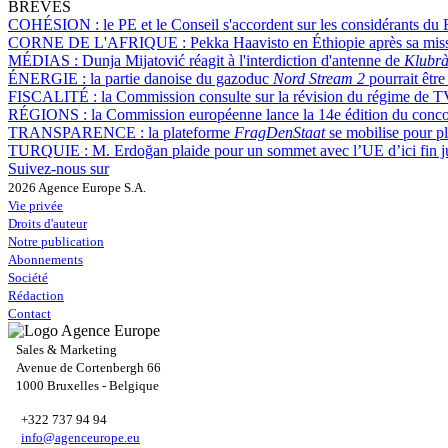
BRÈVES
COHÉSION :
le PE et le Conseil s'accordent sur les considérants du
CORNE DE L'AFRIQUE :
Pekka Haavisto en Éthiopie après sa mis
MÉDIAS :
Dunja Mijatović réagit à l'interdiction d'antenne de
Klubrà
ÉNERGIE :
la partie danoise du gazoduc
Nord Stream 2
pourrait être 
FISCALITÉ :
la Commission consulte sur la révision du régime de TV
RÉGIONS :
la Commission européenne lance la 14e édition du c
TRANSPARENCE :
la plateforme
FragDenStaat
se mobilise pour pl
TURQUIE :
M. Erdoğan plaide pour un sommet avec l’UE d’ici fin j
Suivez-nous sur
2026 Agence Europe S.A.
Vie privée
Droits d'auteur
Notre publication
Abonnements
Société
Rédaction
Contact
Sales & Marketing
Avenue de Cortenbergh 66
1000 Bruxelles - Belgique
+322 737 94 94
info@agenceurope.eu