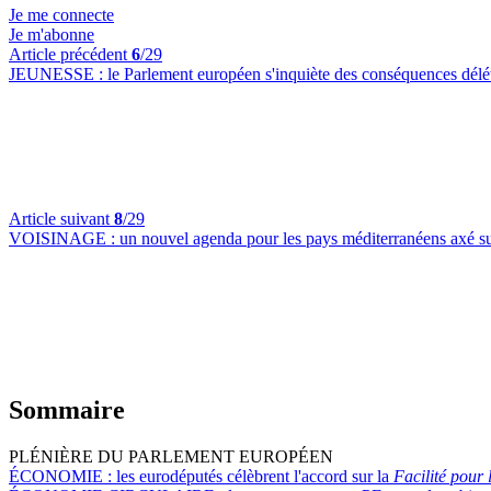
Je me connecte
Je m'abonne
Article précédent
6
/29
JEUNESSE :
le Parlement européen s'inquiète des conséquences délétè
Article suivant
8
/29
VOISINAGE :
un nouvel agenda pour les pays méditerranéens axé sur 
Sommaire
PLÉNIÈRE DU PARLEMENT EUROPÉEN
ÉCONOMIE :
les eurodéputés célèbrent l'accord sur la
Facilité pour l