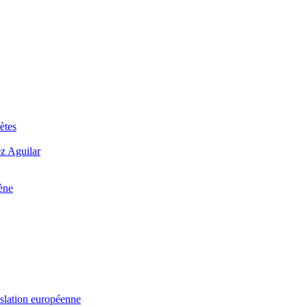
ètes
ez Aguilar
ène
islation européenne