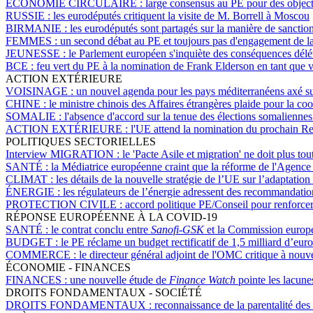
ÉCONOMIE CIRCULAIRE :
large consensus au PE pour des object
RUSSIE :
les eurodéputés critiquent la visite de M. Borrell à Moscou
BIRMANIE :
les eurodéputés sont partagés sur la manière de sanctio
FEMMES :
un second débat au PE et toujours pas d'engagement de la
JEUNESSE :
le Parlement européen s'inquiète des conséquences délétè
BCE :
feu vert du PE à la nomination de Frank Elderson en tant que v
ACTION EXTÉRIEURE
VOISINAGE :
un nouvel agenda pour les pays méditerranéens axé sur 
CHINE :
le ministre chinois des Affaires étrangères plaide pour la c
SOMALIE :
l'absence d'accord sur la tenue des élections somalienne
ACTION EXTÉRIEURE :
l'UE attend la nomination du prochain R
POLITIQUES SECTORIELLES
Interview MIGRATION :
le 'Pacte Asile et migration' ne doit plus t
SANTÉ :
la Médiatrice européenne craint que la réforme de l'Agence 
CLIMAT :
les détails de la nouvelle stratégie de l’UE sur l’adaptati
ÉNERGIE :
les régulateurs de l’énergie adressent des recommandati
PROTECTION CIVILE :
accord politique PE/Conseil pour renforce
RÉPONSE EUROPÉENNE À LA COVID-19
SANTÉ :
le contrat conclu entre
Sanofi-GSK
et la Commission europée
BUDGET :
le PE réclame un budget rectificatif de 1,5 milliard d’eur
COMMERCE :
le directeur général adjoint de l'OMC critique à nouv
ÉCONOMIE - FINANCES
FINANCES :
une nouvelle étude de
Finance Watch
pointe les lacune
DROITS FONDAMENTAUX - SOCIÉTÉ
DROITS FONDAMENTAUX :
reconnaissance de la parentalité de