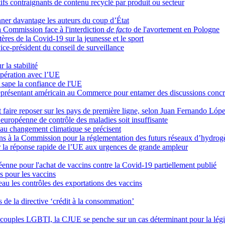
ifs contraignants de contenu recyclé par produit ou secteur
nner davantage les auteurs du coup d’État
 Commission face à l'interdiction
de facto
de l'avortement en Pologne
res de la Covid-19 sur la jeunesse et le sport
ice-président du conseil de surveillance
la stabilité
oopération avec l’UE
s sape la confiance de l'UE
eprésentant américain au Commerce pour entamer des discussions concr
out faire reposer sur les pays de première ligne, selon Juan Fernando Lóp
européenne de contrôle des maladies soit insuffisante
on au changement climatique se précisent
ons à la Commission pour la réglementation des futurs réseaux d’hydrog
r la réponse rapide de l’UE aux urgences de grande ampleur
nne pour l'achat de vaccins contre la Covid-19 partiellement publié
os pour les vaccins
eau les contrôles des exportations des vaccins
s de la directive ‘crédit à la consommation’
s couples LGBTI, la CJUE se penche sur un cas déterminant pour la lég