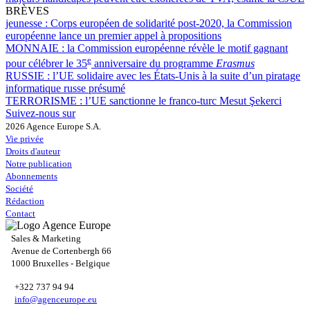
BRÈVES
jeunesse :
Corps européen de solidarité post-2020, la Commission
européenne lance un premier appel à propositions
MONNAIE :
la Commission européenne révèle le motif gagnant
e
pour célébrer le 35
anniversaire du programme
Erasmus
RUSSIE :
l’UE solidaire avec les États-Unis à la suite d’un piratage
informatique russe présumé
TERRORISME :
l’UE sanctionne le franco-turc Mesut Şekerci
Suivez-nous sur
2026 Agence Europe S.A.
Vie privée
Droits d'auteur
Notre publication
Abonnements
Société
Rédaction
Contact
Sales & Marketing
Avenue de Cortenbergh 66
1000 Bruxelles - Belgique
+322 737 94 94
info@agenceurope.eu