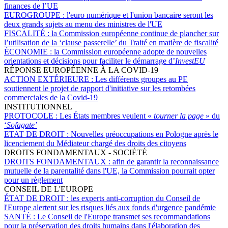
finances de l’UE
EUROGROUPE :
l'euro numérique et l'union bancaire seront les
deux grands sujets au menu des ministres de l'UE
FISCALITÉ :
la Commission européenne continue de plancher sur
l’utilisation de la ‘clause passerelle’ du Traité en matière de fiscalité
ÉCONOMIE :
la Commission européenne adopte de nouvelles
orientations et décisions pour faciliter le démarrage d’
InvestEU
RÉPONSE EUROPÉENNE À LA COVID-19
ACTION EXTÉRIEURE :
Les différents groupes au PE
soutiennent le projet de rapport d'initiative sur les retombées
commerciales de la Covid-19
INSTITUTIONNEL
PROTOCOLE :
Les États membres veulent «
tourner la page
» du
‘
Sofagate’
ETAT DE DROIT :
Nouvelles préoccupations en Pologne après le
licenciement du Médiateur chargé des droits des citoyens
DROITS FONDAMENTAUX - SOCIÉTÉ
DROITS FONDAMENTAUX :
afin de garantir la reconnaissance
mutuelle de la parentalité dans l'UE, la Commission pourrait opter
pour un règlement
CONSEIL DE L'EUROPE
ÉTAT DE DROIT :
les experts anti-corruption du Conseil de
l'Europe alertent sur les risques liés aux fonds d'urgence pandémie
SANTÉ :
Le Conseil de l'Europe transmet ses recommandations
pour la préservation des droits humains dans l'élaboration des