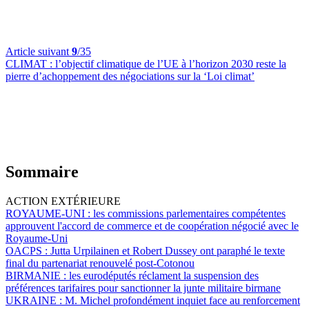
Article suivant
9
/35
CLIMAT :
l’objectif climatique de l’UE à l’horizon 2030 reste la
pierre d’achoppement des négociations sur la ‘Loi climat’
Sommaire
ACTION EXTÉRIEURE
ROYAUME-UNI :
les commissions parlementaires compétentes
approuvent l'accord de commerce et de coopération négocié avec le
Royaume-Uni
OACPS :
Jutta Urpilainen et Robert Dussey ont paraphé le texte
final du partenariat renouvelé post-Cotonou
BIRMANIE :
les eurodéputés réclament la suspension des
préférences tarifaires pour sanctionner la junte militaire birmane
UKRAINE :
M. Michel profondément inquiet face au renforcement