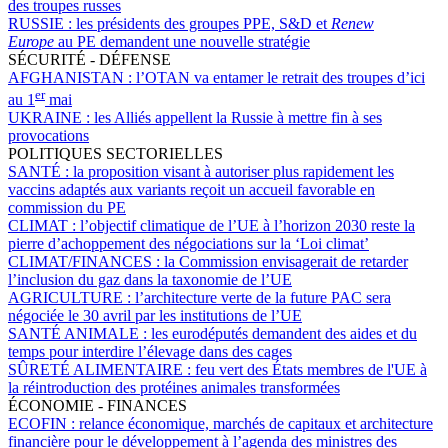
des troupes russes
RUSSIE :
les présidents des groupes PPE, S&D et
Renew
Europe
au PE demandent une nouvelle stratégie
SÉCURITÉ - DÉFENSE
AFGHANISTAN :
l’OTAN va entamer le retrait des troupes d’ici
er
au 1
mai
UKRAINE :
les Alliés appellent la Russie à mettre fin à ses
provocations
POLITIQUES SECTORIELLES
SANTÉ :
la proposition visant à autoriser plus rapidement les
vaccins adaptés aux variants reçoit un accueil favorable en
commission du PE
CLIMAT :
l’objectif climatique de l’UE à l’horizon 2030 reste la
pierre d’achoppement des négociations sur la ‘Loi climat’
CLIMAT/FINANCES :
la Commission envisagerait de retarder
l’inclusion du gaz dans la taxonomie de l’UE
AGRICULTURE :
l’architecture verte de la future PAC sera
négociée le 30 avril par les institutions de l’UE
SANTÉ ANIMALE :
les eurodéputés demandent des aides et du
temps pour interdire l’élevage dans des cages
SÛRETÉ ALIMENTAIRE :
feu vert des États membres de l'UE à
la réintroduction des protéines animales transformées
ÉCONOMIE - FINANCES
ECOFIN :
relance économique, marchés de capitaux et architecture
financière pour le développement à l’agenda des ministres des