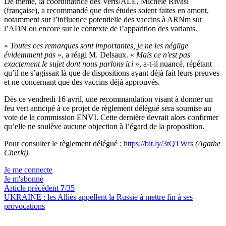
De même, la coordinatrice des Verts/ALE, Michèle Rivasi
(française), a recommandé que des études soient faites en amont,
notamment sur l’influence potentielle des vaccins à ARNm sur
l’ADN ou encore sur le contexte de l’apparition des variants.
«
Toutes ces remarques sont importantes, je ne les néglige
évidemment pas
», a réagi M. Delsaux. «
Mais ce n'est pas
exactement le sujet dont nous parlons ici
», a-t-il nuancé, répétant
qu’il ne s’agissait là que de dispositions ayant déjà fait leurs preuves
et ne concernant que des vaccins déjà approuvés.
Dès ce vendredi 16 avril, une recommandation visant à donner un
feu vert anticipé à ce projet de règlement délégué sera soumise au
vote de la commission ENVI. Cette dernière devrait alors confirmer
qu’elle ne soulève aucune objection à l’égard de la proposition.
Pour consulter le règlement délégué :
https://bit.ly/3tQTWfs
(Agathe
Cherki)
Je me connecte
Je m'abonne
Article précédent
7
/35
UKRAINE :
les Alliés appellent la Russie à mettre fin à ses
provocations