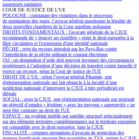
passeports sanitaires
COUR DE JUSTICE DE L'UE
POLOGNE :
constatant des violations dans le processus
de nomination des juges, l’avocat général questionne la légalité de
deux nouvelles chambres de la Cour suprême polonaise
DROITS FONDAMENTAUX :
l'avocate générale de la CJUE
recommande de «
trouver un équilibre
» entre le droit européen à la
libre circulation et l'expression d'une identité nationale
PÊCHE :
rejet du recours introduit par les Pays-Bas contre
l’interdiction de la pêche utilisant le courant électrique
JAI :
un demandeur d’asile doit pouvoir invoquer des circonstances
postérieures à l’adoption d’une décision de transfert contre laquelle il
exerce un recours, selon la Cour de justice de l'UE
DROIT DE L'UE :
selon l’avocat général Pikamäe, une
règlementation nationale qui fait obstacle à la faculté d’une
juridiction nationale d’interroger la CJUE à titre préjudiciel est
illégale
SOCIAL :
pour la CJUE, une règlementation nationale qui poursuit
un objectif d’emploi «
légitime
» avec les moyens «
appropriés
» ne
peut être contraire au droit de l'UE
ESPACE :
un système mobile par satellite structuré principalement
sur des éléments terrestres complémentaires sur le territoire européen
est compatible avec le droit européen, juge la CJUE
FISCALITÉ :
certaines prestations d'avocats de protection des
majeurs handicapés peuvent être exonérées de TVA, estime la CJUE