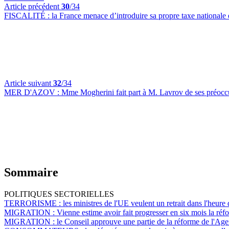
Article précédent
30
/34
FISCALITÉ :
la France menace d’introduire sa propre taxe nationale
Article suivant
32
/34
MER D'AZOV :
Mme Mogherini fait part à M. Lavrov de ses préoccu
Sommaire
POLITIQUES SECTORIELLES
TERRORISME :
les ministres de l'UE veulent un retrait dans l'heure 
MIGRATION :
Vienne estime avoir fait progresser en six mois la réfo
MIGRATION :
le Conseil approuve une partie de la réforme de l'Age