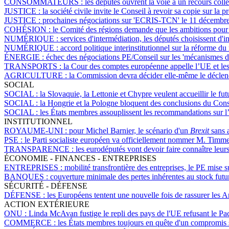
CONSOMMATEURS :
les députés ouvrent la voie à un recours col
JUSTICE :
la société civile invite le Conseil à revoir sa copie sur la
JUSTICE :
prochaines négociations sur 'ECRIS-TCN' le 11 décembre,
COHÉSION :
le Comité des régions demande que les ambitions pour l
NUMÉRIQUE :
services d'intermédiation, les députés choisissent d'i
NUMÉRIQUE :
accord politique interinstitutionnel sur la réforme d
ÉNERGIE :
échec des négociations PE/Conseil sur les 'mécanismes de c
TRANSPORTS :
la Cour des comptes européenne appelle l’UE et les
AGRICULTURE :
la Commission devra décider elle-même le déclenc
SOCIAL
SOCIAL :
la Slovaquie, la Lettonie et Chypre veulent accueillir le fu
SOCIAL :
la Hongrie et la Pologne bloquent des conclusions du Con
SOCIAL :
les États membres assouplissent les recommandations sur l’ac
INSTITUTIONNEL
ROYAUME-UNI :
pour Michel Barnier, le scénario d'un
Brexit
sans a
PSE :
le Parti socialiste européen va officiellement nommer M. Tim
TRANSPARENCE :
les eurodéputés vont devoir faire connaître leur
ÉCONOMIE - FINANCES - ENTREPRISES
ENTREPRISES :
mobilité transfrontière des entreprises, le PE mise 
BANQUES :
couverture minimale des pertes inhérentes au stock futu
SÉCURITÉ - DÉFENSE
DÉFENSE :
les Européens tentent une nouvelle fois de rassurer les 
ACTION EXTÉRIEURE
ONU :
Linda McAvan fustige le repli des pays de l'UE refusant le Pa
COMMERCE :
les États membres toujours en quête d'un compromis s