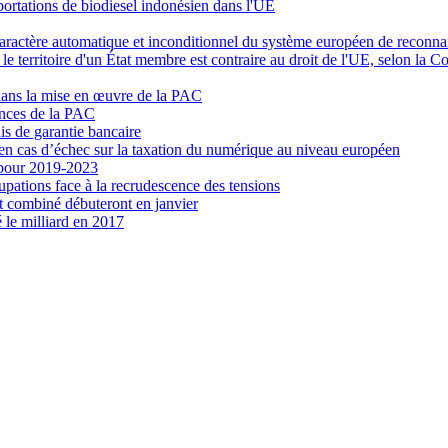
portations de biodiesel indonésien dans l'UE
caractère automatique et inconditionnel du système européen de reconna
r le territoire d'un État membre est contraire au droit de l'UE, selon la C
dans la mise en œuvre de la PAC
ances de la PAC
is de garantie bancaire
 en cas d’échec sur la taxation du numérique au niveau européen
e pour 2019-2023
pations face à la recrudescence des tensions
ort combiné débuteront en janvier
 le milliard en 2017