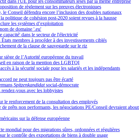
lectif dans l'UE pour les consommateurs lésés par la même entreprise
 proposition de règlement sur les preuves électroniques
 le Conseil défendra encore l’inclusion des doubles nationaux
a politique de cohésion post-2020 soient revues à la hausse
nclure les systèmes d’exploitation
u nom de domaine '.eu'
apacité' dans le secteur de l'électricité
 États membres à procéder à des investissements ciblés
hement de la clause de sauvegarde sur le riz
tur siège de l’Autorité européenne du travail
seil en raison de la mention des LGBTQI
cès à la sécurité sociale pour les salariés et les indépendants
ccord ne peut toujours pas être écarté
mermans
Spitzenkandidat
social-démocrate
s rendez-vous avec les lobbyistes
sur le renforcement de la consultation des employés
r de prêts non performants, les négociations PE/Conseil devraient about
Américains sur la défense européenne
cte mondial pour des migrations sûres, ordonnées et régulières
ur le contrôle des exportations de biens à double usage