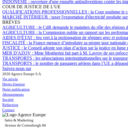
INDONÉSIE :
ouverture d'une enquête antisubventions contre les im
COUR DE JUSTICE DE L'UE
QUALIFICATIONS PROFESSIONNELLES :
la Cour souligne le 
MARCHÉ INTÉRIEUR :
taxer l'exportation d'électricité produite su
BRÈVES
AGRICULTURE :
le CdR demande le maintien du rôle des régions 
AGRICULTURE :
la Commission publie un rapport sur les perform
AIDES D'ÉTAT :
feu vert à la prolongation de régimes grec et polona
FISCALITÉ :
la France menace d’introduire sa propre taxe nationale
JUSTICE :
le Conseil adopte son plan d’action sur la justice en lign
MER D'AZOV :
Mme Mogherini fait part à M. Lavrov de ses préoccu
TRANSPORTS :
les négociations interinstitutionnelles sur le transp
TRANSPORTS :
le nombre de passagers aériens dans l’UE a dépassé
Suivez-nous sur
2026 Agence Europe S.A.
Vie privée
Droits d'auteur
Notre publication
Abonnements
Société
Rédaction
Contact
Sales & Marketing
Avenue de Cortenbergh 66