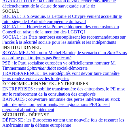
AGRICULTURE :
la Commission devra décider elle-même le
déclenchement de la clause de sauvegarde sur le riz
SOCIAL
SOCIAL :
la Slovaquie, la Lettonie et Chypre veulent accueillir le
futur siège de l’Autorité européenne du travail
SOCIAL :
la Hongrie et la Pologne bloquent des conclusions du
Conseil en raison de la mention des LGBTQI
SOCIAL :
les États membres assouplissent les recommandations sur
l’accès à la sécurité sociale pour les salariés et les indépendants
INSTITUTIONNEL
ROYAUME-UNI :
pour Michel Barnier, le scénario d'un
Brexit
sans
accord ne peut toujours pas être écarté
PSE :
le Parti socialiste européen va officiellement nommer M.
Timmermans
Spitzenkandidat
social-démocrate
TRANSPARENCE :
les eurodéputés vont devoir faire connaître
leurs rendez-vous avec les lobbyistes
ÉCONOMIE - FINANCES - ENTREPRISES
ENTREPRISES :
mobilité transfrontière des entreprises, le PE mise
sur le renforcement de la consultation des employés
BANQUES :
couverture minimale des pertes inhérentes au stock
futur de prêts non performants, les négociations PE/Conseil
devraient aboutir rapidement
SÉCURITÉ - DÉFENSE
DÉFENSE :
les Européens tentent une nouvelle fois de rassurer les
Américains sur la défense européenne