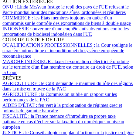
ACTION EXTÉRIEURE
ONU :
Linda McAvan fustige le repli des pays de l'UE refusant le
Pacte mondial pour des migrations sûres, ordonnées et régulières
COMMERCE :
les États membres toujours en quête d'un
compromis sur le contrôle des exportations de biens à double usage
INDONÉSIE :
ouverture d'une enquête antisubventions contre les
importations de biodiesel indonésien dans l'UE
COUR DE JUSTICE DE L'UE
QUALIFICATIONS PROFESSIONNELLES :
la Cour souligne le
caractère automatique et inconditionnel du système européen de
reconnaissance
MARCHÉ INTÉRIEUR :
taxer l'exportation d'électricité produite
sur le territoire d'un État membre est contraire au droit de l'UE, selon
la Cour
BRÈVES
AGRICULTURE :
le CdR demande le maintien du rôle des régions
dans la mise en œuvre de la PAC
AGRICULTURE :
la Commission publie un rapport sur les
performances de la PAC
AIDES D'ÉTAT :
feu vert à la prolongation de régimes grec et
polonais de garantie bancaire
FISCALITÉ :
la France menace d’introduire sa propre taxe
nationale en cas d’échec sur la taxation du numérique au niveau
européen
JUSTICE :
le Conseil adopte son plan d’action sur la justice en ligne