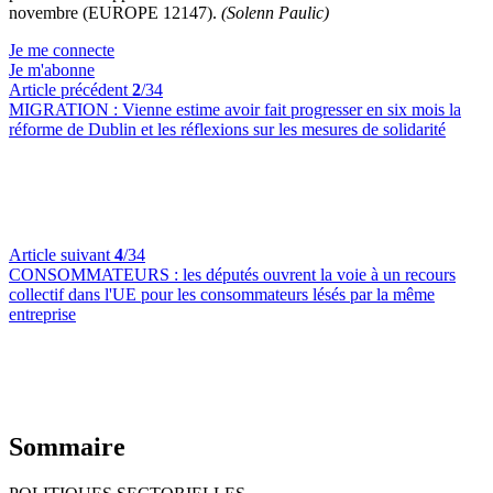
novembre (EUROPE 12147).
(Solenn Paulic)
Je me connecte
Je m'abonne
Article précédent
2
/34
MIGRATION :
Vienne estime avoir fait progresser en six mois la
réforme de Dublin et les réflexions sur les mesures de solidarité
Article suivant
4
/34
CONSOMMATEURS :
les députés ouvrent la voie à un recours
collectif dans l'UE pour les consommateurs lésés par la même
entreprise
Sommaire