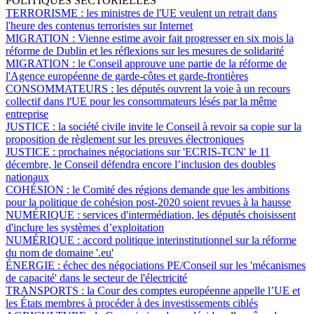
POLITIQUES SECTORIELLES
TERRORISME :
les ministres de l'UE veulent un retrait dans
l'heure des contenus terroristes sur Internet
MIGRATION :
Vienne estime avoir fait progresser en six mois la
réforme de Dublin et les réflexions sur les mesures de solidarité
MIGRATION :
le Conseil approuve une partie de la réforme de
l'Agence européenne de garde-côtes et garde-frontières
CONSOMMATEURS :
les députés ouvrent la voie à un recours
collectif dans l'UE pour les consommateurs lésés par la même
entreprise
JUSTICE :
la société civile invite le Conseil à revoir sa copie sur la
proposition de règlement sur les preuves électroniques
JUSTICE :
prochaines négociations sur 'ECRIS-TCN' le 11
décembre, le Conseil défendra encore l’inclusion des doubles
nationaux
COHÉSION :
le Comité des régions demande que les ambitions
pour la politique de cohésion post-2020 soient revues à la hausse
NUMÉRIQUE :
services d'intermédiation, les députés choisissent
d'inclure les systèmes d’exploitation
NUMÉRIQUE :
accord politique interinstitutionnel sur la réforme
du nom de domaine '.eu'
ÉNERGIE :
échec des négociations PE/Conseil sur les 'mécanismes
de capacité' dans le secteur de l'électricité
TRANSPORTS :
la Cour des comptes européenne appelle l’UE et
les États membres à procéder à des investissements ciblés