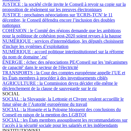
JUSTICE :
la société civile invite le Conseil à revoir sa copie sur la
proposition de règlement sur les preuves électroniques
JUSTICE :
prochaines négociations sur 'ECRIS-TCN' le 11
décembre, le Conseil défendra encore l’inclusion des doubles
nationaux
COHÉSION :
le Comité des régions demande que les ambitions
pour la politique de cohésion post-2020 soient revues à la hausse
NUMÉRIQUE :
services d'intermédiation, les députés choisissent
d'inclure les systèmes d’exploitation
NUMÉRIQUE :
accord politique interinstitutionnel sur la réforme
du nom de domaine '.eu'
ÉNERGIE :
échec des négociations PE/Conseil sur les 'mécanismes
de capacité' dans le secteur de l'électricité
TRANSPORTS :
la Cour des comptes européenne appelle l’UE et
les États membres à procéder à des investissements ciblés
AGRICULTURE :
la Commission devra décider elle-même le
déclenchement de la clause de sauvegarde sur le riz
SOCIAL
SOCIAL :
la Slovaquie, la Lettonie et Chypre veulent accueillir le
futur siège de l’Autorité européenne du travail
SOCIAL :
la Hongrie et la Pologne bloquent des conclusions du
Conseil en raison de la mention des LGBTQI
SOCIAL :
les États membres assouplissent les recommandations sur
l’accès à la sécurité sociale pour les salariés et les indépendants
INSTITUTIONNEL