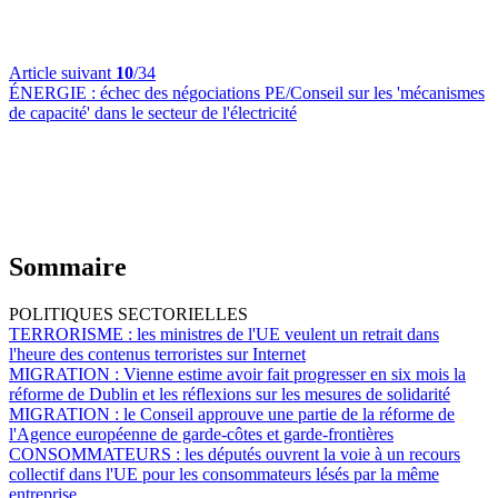
Article suivant
10
/34
ÉNERGIE :
échec des négociations PE/Conseil sur les 'mécanismes
de capacité' dans le secteur de l'électricité
Sommaire
POLITIQUES SECTORIELLES
TERRORISME :
les ministres de l'UE veulent un retrait dans
l'heure des contenus terroristes sur Internet
MIGRATION :
Vienne estime avoir fait progresser en six mois la
réforme de Dublin et les réflexions sur les mesures de solidarité
MIGRATION :
le Conseil approuve une partie de la réforme de
l'Agence européenne de garde-côtes et garde-frontières
CONSOMMATEURS :
les députés ouvrent la voie à un recours
collectif dans l'UE pour les consommateurs lésés par la même
entreprise