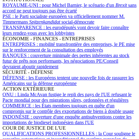
ROYAUME-UNI :
pour Michel Barnier, le scénario d'un
Brexit
sans
accord ne peut toujours pas être écarté
PSE :
le Parti socialiste européen va officiellement nommer M.
Timmermans
Spitzenkandidat
social-démocrate
TRANSPARENCE :
les eurodéputés vont devoir faire connaître
leurs rendez-vous avec les lobbyistes
ÉCONOMIE - FINANCES - ENTREPRISES
ENTREPRISES :
mobilité transfrontière des entreprises, le PE mise
sur le renforcement de la consultation des employés
BANQUES :
couverture minimale des pertes inhérentes au stock
futur de prêts non performants, les négociations PE/Conseil
devraient aboutir rapidement
SÉCURITÉ - DÉFENSE
DÉFENSE :
les Européens tentent une nouvelle fois de rassurer les
Américains sur la défense européenne
ACTION EXTÉRIEURE
ONU :
Linda McAvan fustige le repli des pays de l'UE refusant le
Pacte mondial pour des migrations sûres, ordonnées et régulières
COMMERCE :
les États membres toujours en quête d'un
compromis sur le contrôle des exportations de biens à double usage
INDONÉSIE :
ouverture d'une enquête antisubventions contre les
importations de biodiesel indonésien dans l'UE
COUR DE JUSTICE DE L'UE
QUALIFICATIONS PROFESSIONNELLES :
la Cour souligne le