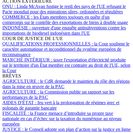
ACTION EXTÉRIEURE
ONU :
Linda McAvan fustige le repli des pays de l'UE refusant le
Pacte mondial pour des migrations sûres, ordonnées et régulières
COMMERCE :
les États membres toujours en quête d'un
compromis sur le contrôle des exportations de biens à double usage
INDONÉSIE :
ouverture d'une enquête antisubventions contre les
importations de biodiesel indonésien dans l'UE
COUR DE JUSTICE DE L'UE
QUALIFICATIONS PROFESSIONNELLES :
la Cour souligne le
caractère automatique et inconditionnel du système européen de
reconnaissance
MARCHÉ INTÉRIEUR :
taxer l'exportation d'électricité produite
sur le territoire d'un État membre est contraire au droit de l'UE, selon
la Cour
BRÈVES
AGRICULTURE :
le CdR demande le maintien du rôle des régions
dans la mise en œuvre de la PAC
AGRICULTURE :
la Commission publie un rapport sur les
performances de la PAC
AIDES D'ÉTAT :
feu vert à la prolongation de régimes grec et
polonais de garantie bancaire
FISCALITÉ :
la France menace d’introduire sa propre taxe
nationale en cas d’échec sur la taxation du numérique au niveau
européen
JUSTICE :
le Conseil adopte son plan d’action sur la justice en ligne