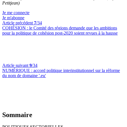
Petitjean)
Je me connecte
Je m'abonne
Article précédent
7
/34
COHÉSION :
le Comité des régions demande que les ambitions
pour la politique de cohésion post-2020 soient revues à la hausse
Article suivant
9
/34
NUMÉRIQUE :
accord politique interinstitutionnel sur la réforme
du nom de domaine '.eu'
Sommaire
POLITIQUES SECTORIELLES