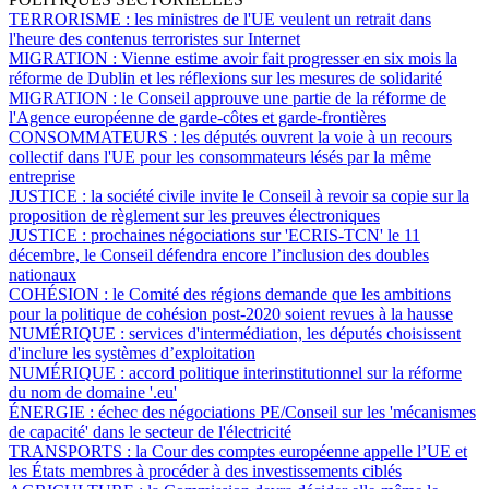
TERRORISME :
les ministres de l'UE veulent un retrait dans
l'heure des contenus terroristes sur Internet
MIGRATION :
Vienne estime avoir fait progresser en six mois la
réforme de Dublin et les réflexions sur les mesures de solidarité
MIGRATION :
le Conseil approuve une partie de la réforme de
l'Agence européenne de garde-côtes et garde-frontières
CONSOMMATEURS :
les députés ouvrent la voie à un recours
collectif dans l'UE pour les consommateurs lésés par la même
entreprise
JUSTICE :
la société civile invite le Conseil à revoir sa copie sur la
proposition de règlement sur les preuves électroniques
JUSTICE :
prochaines négociations sur 'ECRIS-TCN' le 11
décembre, le Conseil défendra encore l’inclusion des doubles
nationaux
COHÉSION :
le Comité des régions demande que les ambitions
pour la politique de cohésion post-2020 soient revues à la hausse
NUMÉRIQUE :
services d'intermédiation, les députés choisissent
d'inclure les systèmes d’exploitation
NUMÉRIQUE :
accord politique interinstitutionnel sur la réforme
du nom de domaine '.eu'
ÉNERGIE :
échec des négociations PE/Conseil sur les 'mécanismes
de capacité' dans le secteur de l'électricité
TRANSPORTS :
la Cour des comptes européenne appelle l’UE et
les États membres à procéder à des investissements ciblés