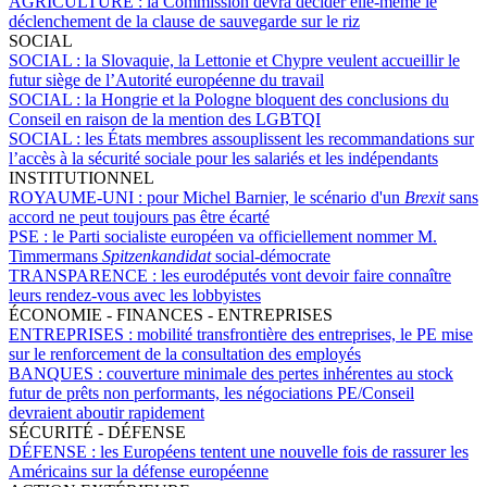
AGRICULTURE :
la Commission devra décider elle-même le
déclenchement de la clause de sauvegarde sur le riz
SOCIAL
SOCIAL :
la Slovaquie, la Lettonie et Chypre veulent accueillir le
futur siège de l’Autorité européenne du travail
SOCIAL :
la Hongrie et la Pologne bloquent des conclusions du
Conseil en raison de la mention des LGBTQI
SOCIAL :
les États membres assouplissent les recommandations sur
l’accès à la sécurité sociale pour les salariés et les indépendants
INSTITUTIONNEL
ROYAUME-UNI :
pour Michel Barnier, le scénario d'un
Brexit
sans
accord ne peut toujours pas être écarté
PSE :
le Parti socialiste européen va officiellement nommer M.
Timmermans
Spitzenkandidat
social-démocrate
TRANSPARENCE :
les eurodéputés vont devoir faire connaître
leurs rendez-vous avec les lobbyistes
ÉCONOMIE - FINANCES - ENTREPRISES
ENTREPRISES :
mobilité transfrontière des entreprises, le PE mise
sur le renforcement de la consultation des employés
BANQUES :
couverture minimale des pertes inhérentes au stock
futur de prêts non performants, les négociations PE/Conseil
devraient aboutir rapidement
SÉCURITÉ - DÉFENSE
DÉFENSE :
les Européens tentent une nouvelle fois de rassurer les
Américains sur la défense européenne