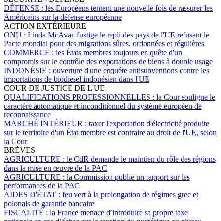
DÉFENSE :
les Européens tentent une nouvelle fois de rassurer les
Américains sur la défense européenne
ACTION EXTÉRIEURE
ONU :
Linda McAvan fustige le repli des pays de l'UE refusant le
Pacte mondial pour des migrations sûres, ordonnées et régulières
COMMERCE :
les États membres toujours en quête d'un
compromis sur le contrôle des exportations de biens à double usage
INDONÉSIE :
ouverture d'une enquête antisubventions contre les
importations de biodiesel indonésien dans l'UE
COUR DE JUSTICE DE L'UE
QUALIFICATIONS PROFESSIONNELLES :
la Cour souligne le
caractère automatique et inconditionnel du système européen de
reconnaissance
MARCHÉ INTÉRIEUR :
taxer l'exportation d'électricité produite
sur le territoire d'un État membre est contraire au droit de l'UE, selon
la Cour
BRÈVES
AGRICULTURE :
le CdR demande le maintien du rôle des régions
dans la mise en œuvre de la PAC
AGRICULTURE :
la Commission publie un rapport sur les
performances de la PAC
AIDES D'ÉTAT :
feu vert à la prolongation de régimes grec et
polonais de garantie bancaire
FISCALITÉ :
la France menace d’introduire sa propre taxe