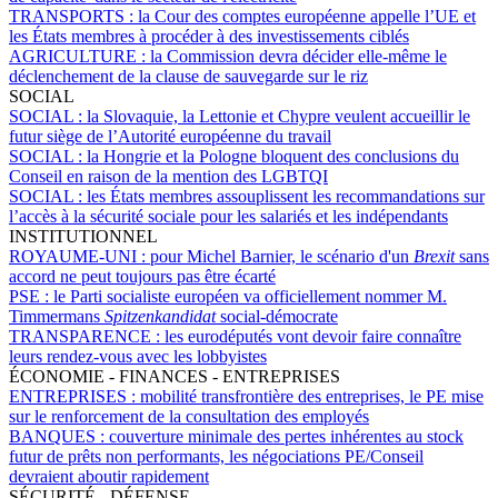
TRANSPORTS :
la Cour des comptes européenne appelle l’UE et
les États membres à procéder à des investissements ciblés
AGRICULTURE :
la Commission devra décider elle-même le
déclenchement de la clause de sauvegarde sur le riz
SOCIAL
SOCIAL :
la Slovaquie, la Lettonie et Chypre veulent accueillir le
futur siège de l’Autorité européenne du travail
SOCIAL :
la Hongrie et la Pologne bloquent des conclusions du
Conseil en raison de la mention des LGBTQI
SOCIAL :
les États membres assouplissent les recommandations sur
l’accès à la sécurité sociale pour les salariés et les indépendants
INSTITUTIONNEL
ROYAUME-UNI :
pour Michel Barnier, le scénario d'un
Brexit
sans
accord ne peut toujours pas être écarté
PSE :
le Parti socialiste européen va officiellement nommer M.
Timmermans
Spitzenkandidat
social-démocrate
TRANSPARENCE :
les eurodéputés vont devoir faire connaître
leurs rendez-vous avec les lobbyistes
ÉCONOMIE - FINANCES - ENTREPRISES
ENTREPRISES :
mobilité transfrontière des entreprises, le PE mise
sur le renforcement de la consultation des employés
BANQUES :
couverture minimale des pertes inhérentes au stock
futur de prêts non performants, les négociations PE/Conseil
devraient aboutir rapidement
SÉCURITÉ - DÉFENSE