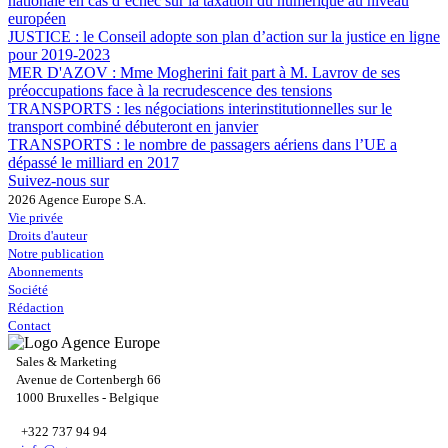
nationale en cas d’échec sur la taxation du numérique au niveau
européen
JUSTICE :
le Conseil adopte son plan d’action sur la justice en ligne
pour 2019-2023
MER D'AZOV :
Mme Mogherini fait part à M. Lavrov de ses
préoccupations face à la recrudescence des tensions
TRANSPORTS :
les négociations interinstitutionnelles sur le
transport combiné débuteront en janvier
TRANSPORTS :
le nombre de passagers aériens dans l’UE a
dépassé le milliard en 2017
Suivez-nous sur
2026 Agence Europe S.A.
Vie privée
Droits d'auteur
Notre publication
Abonnements
Société
Rédaction
Contact
Sales & Marketing
Avenue de Cortenbergh 66
1000 Bruxelles - Belgique
+322 737 94 94