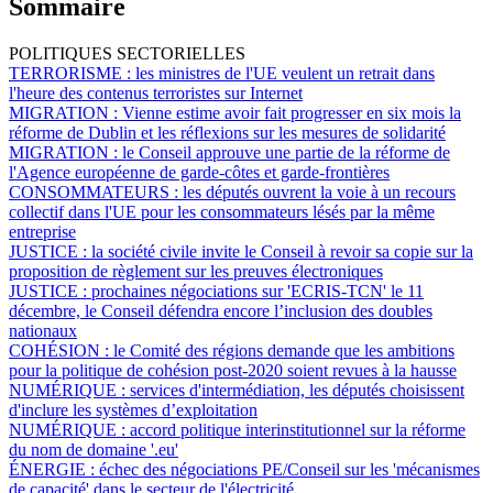
Sommaire
POLITIQUES SECTORIELLES
TERRORISME :
les ministres de l'UE veulent un retrait dans
l'heure des contenus terroristes sur Internet
MIGRATION :
Vienne estime avoir fait progresser en six mois la
réforme de Dublin et les réflexions sur les mesures de solidarité
MIGRATION :
le Conseil approuve une partie de la réforme de
l'Agence européenne de garde-côtes et garde-frontières
CONSOMMATEURS :
les députés ouvrent la voie à un recours
collectif dans l'UE pour les consommateurs lésés par la même
entreprise
JUSTICE :
la société civile invite le Conseil à revoir sa copie sur la
proposition de règlement sur les preuves électroniques
JUSTICE :
prochaines négociations sur 'ECRIS-TCN' le 11
décembre, le Conseil défendra encore l’inclusion des doubles
nationaux
COHÉSION :
le Comité des régions demande que les ambitions
pour la politique de cohésion post-2020 soient revues à la hausse
NUMÉRIQUE :
services d'intermédiation, les députés choisissent
d'inclure les systèmes d’exploitation
NUMÉRIQUE :
accord politique interinstitutionnel sur la réforme
du nom de domaine '.eu'
ÉNERGIE :
échec des négociations PE/Conseil sur les 'mécanismes
de capacité' dans le secteur de l'électricité