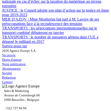
nationale en cas d’échec sur la taxation du numérique au niveau
européen
JUSTICE :
le Conseil adopte son plan d’action sur la justice en ligne
pour 2019-2023
MER D'AZOV :
Mme Mogherini fait part à M. Lavrov de ses
préoccupations face à la recrudescence des tensions
TRANSPORTS :
les négociations interinstitutionnelles sur le
transport combiné débuteront en janvier
TRANSPORTS :
le nombre de passagers aériens dans l’UE a
dépassé le milliard en 2017
Suivez-nous sur
2026 Agence Europe S.A.
Vie privée
Droits d'auteur
Notre publication
Abonnements
Société
Rédaction
Contact
Sales & Marketing
Avenue de Cortenbergh 66
1000 Bruxelles - Belgique
+322 737 94 94