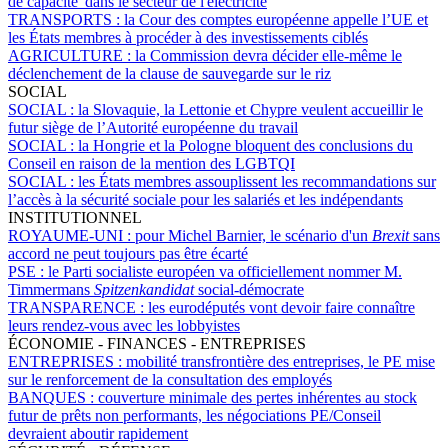
de capacité' dans le secteur de l'électricité
TRANSPORTS :
la Cour des comptes européenne appelle l’UE et
les États membres à procéder à des investissements ciblés
AGRICULTURE :
la Commission devra décider elle-même le
déclenchement de la clause de sauvegarde sur le riz
SOCIAL
SOCIAL :
la Slovaquie, la Lettonie et Chypre veulent accueillir le
futur siège de l’Autorité européenne du travail
SOCIAL :
la Hongrie et la Pologne bloquent des conclusions du
Conseil en raison de la mention des LGBTQI
SOCIAL :
les États membres assouplissent les recommandations sur
l’accès à la sécurité sociale pour les salariés et les indépendants
INSTITUTIONNEL
ROYAUME-UNI :
pour Michel Barnier, le scénario d'un
Brexit
sans
accord ne peut toujours pas être écarté
PSE :
le Parti socialiste européen va officiellement nommer M.
Timmermans
Spitzenkandidat
social-démocrate
TRANSPARENCE :
les eurodéputés vont devoir faire connaître
leurs rendez-vous avec les lobbyistes
ÉCONOMIE - FINANCES - ENTREPRISES
ENTREPRISES :
mobilité transfrontière des entreprises, le PE mise
sur le renforcement de la consultation des employés
BANQUES :
couverture minimale des pertes inhérentes au stock
futur de prêts non performants, les négociations PE/Conseil
devraient aboutir rapidement