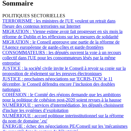
Sommaire
POLITIQUES SECTORIELLES
TERRORISME :
les ministres de l'UE veulent un retrait dans
l'heure des contenus terroristes sur Internet
MIGRATION :
Vienne estime avoir fait progresser en six mois la
réforme de Dublin et les réflexions sur les mesures de solidarité
MIGRATION :
le Conseil approuve une partie de la réforme de
l'Agence européenne de garde-côtes et garde-frontières
CONSOMMATEURS :
les députés ouvrent la voie à un recours
collectif dans l'UE pour les consommateurs lésés par la même
entreprise
JUSTICE :
la société civile invite le Conseil à revoir sa copie sur la
proposition de règlement sur les preuves électroniques
JUSTICE :
prochaines négociations sur 'ECRIS-TCN' le 11
décembre, le Conseil défendra encore l’inclusion des doubles
nationaux
COHÉSION :
le Comité des régions demande que les ambitions
pour la politique de cohésion post-2020 soient revues à la hausse
NUMÉRIQUE :
services d'intermédiation, les députés choisissent
d'inclure les systèmes d’exploitation
NUMÉRIQUE :
accord politique interinstitutionnel sur la réforme
du nom de domaine '.eu'
ÉNERGIE :
échec des négociations PE/Conseil sur les 'mécanismes