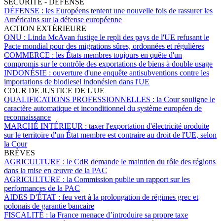
SÉCURITÉ - DÉFENSE
DÉFENSE :
les Européens tentent une nouvelle fois de rassurer les
Américains sur la défense européenne
ACTION EXTÉRIEURE
ONU :
Linda McAvan fustige le repli des pays de l'UE refusant le
Pacte mondial pour des migrations sûres, ordonnées et régulières
COMMERCE :
les États membres toujours en quête d'un
compromis sur le contrôle des exportations de biens à double usage
INDONÉSIE :
ouverture d'une enquête antisubventions contre les
importations de biodiesel indonésien dans l'UE
COUR DE JUSTICE DE L'UE
QUALIFICATIONS PROFESSIONNELLES :
la Cour souligne le
caractère automatique et inconditionnel du système européen de
reconnaissance
MARCHÉ INTÉRIEUR :
taxer l'exportation d'électricité produite
sur le territoire d'un État membre est contraire au droit de l'UE, selon
la Cour
BRÈVES
AGRICULTURE :
le CdR demande le maintien du rôle des régions
dans la mise en œuvre de la PAC
AGRICULTURE :
la Commission publie un rapport sur les
performances de la PAC
AIDES D'ÉTAT :
feu vert à la prolongation de régimes grec et
polonais de garantie bancaire
FISCALITÉ :
la France menace d’introduire sa propre taxe