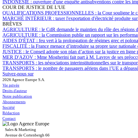
INDONÉSIE :
ouverture d'une enquête antisubventions contre les im
COUR DE JUSTICE DE L'UE
QUALIFICATIONS PROFESSIONNELLES :
la Cour souligne le 
MARCHÉ INTÉRIEUR :
taxer l'exportation d'électricité produite su
BRÈVES
AGRICULTURE :
le CdR demande le maintien du rôle des régions 
AGRICULTURE :
la Commission publie un rapport sur les perform
AIDES D'ÉTAT :
feu vert à la prolongation de régimes grec et polona
FISCALITÉ :
la France menace d’introduire sa propre taxe nationale
JUSTICE :
le Conseil adopte son plan d’action sur la justice en lign
MER D'AZOV :
Mme Mogherini fait part à M. Lavrov de ses préoccu
TRANSPORTS :
les négociations interinstitutionnelles sur le transp
TRANSPORTS :
le nombre de passagers aériens dans l’UE a dépassé
Suivez-nous sur
2026 Agence Europe S.A.
Vie privée
Droits d'auteur
Notre publication
Abonnements
Société
Rédaction
Contact
Sales & Marketing
Avenue de Cortenbergh 66