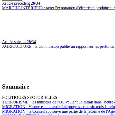
Article précédent
26
/34
MARCHÉ INTÉRIEUR :
taxer l'exportation d'électricité produite su
Article suivant
28
/34
AGRICULTURE :
la Commission publie un rapport sur les perform
Sommaire
POLITIQUES SECTORIELLES
TERRORISME :
les ministres de l'UE veulent un retrait dans l'heure 
MIGRATION :
Vienne estime avoir fait progresser en six mois la réfo
MIGRATION :
le Conseil approuve une partie de la réforme de l'Age