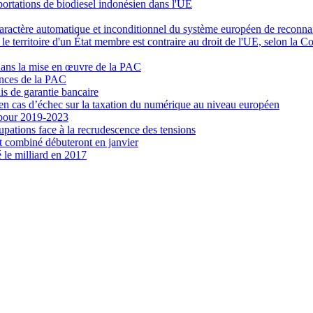
portations de biodiesel indonésien dans l'UE
caractère automatique et inconditionnel du système européen de reconna
r le territoire d'un État membre est contraire au droit de l'UE, selon la C
dans la mise en œuvre de la PAC
ances de la PAC
is de garantie bancaire
 en cas d’échec sur la taxation du numérique au niveau européen
e pour 2019-2023
pations face à la recrudescence des tensions
ort combiné débuteront en janvier
 le milliard en 2017