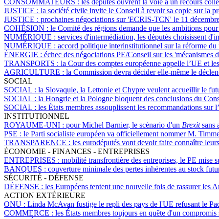
CONSOMMATEURS :
les députés ouvrent la voie à un recours col
JUSTICE :
la société civile invite le Conseil à revoir sa copie sur la
JUSTICE :
prochaines négociations sur 'ECRIS-TCN' le 11 décembre,
COHÉSION :
le Comité des régions demande que les ambitions pour l
NUMÉRIQUE :
services d'intermédiation, les députés choisissent d'i
NUMÉRIQUE :
accord politique interinstitutionnel sur la réforme d
ÉNERGIE :
échec des négociations PE/Conseil sur les 'mécanismes de c
TRANSPORTS :
la Cour des comptes européenne appelle l’UE et les
AGRICULTURE :
la Commission devra décider elle-même le déclenc
SOCIAL
SOCIAL :
la Slovaquie, la Lettonie et Chypre veulent accueillir le fu
SOCIAL :
la Hongrie et la Pologne bloquent des conclusions du Con
SOCIAL :
les États membres assouplissent les recommandations sur l’ac
INSTITUTIONNEL
ROYAUME-UNI :
pour Michel Barnier, le scénario d'un
Brexit
sans a
PSE :
le Parti socialiste européen va officiellement nommer M. Tim
TRANSPARENCE :
les eurodéputés vont devoir faire connaître leur
ÉCONOMIE - FINANCES - ENTREPRISES
ENTREPRISES :
mobilité transfrontière des entreprises, le PE mise 
BANQUES :
couverture minimale des pertes inhérentes au stock futu
SÉCURITÉ - DÉFENSE
DÉFENSE :
les Européens tentent une nouvelle fois de rassurer les 
ACTION EXTÉRIEURE
ONU :
Linda McAvan fustige le repli des pays de l'UE refusant le Pa
COMMERCE :
les États membres toujours en quête d'un compromis s