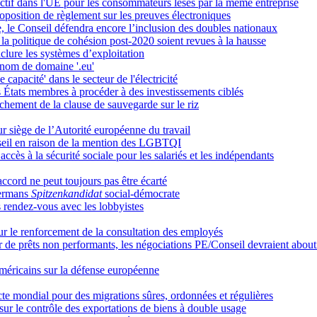
lectif dans l'UE pour les consommateurs lésés par la même entreprise
 proposition de règlement sur les preuves électroniques
 le Conseil défendra encore l’inclusion des doubles nationaux
a politique de cohésion post-2020 soient revues à la hausse
nclure les systèmes d’exploitation
u nom de domaine '.eu'
apacité' dans le secteur de l'électricité
 États membres à procéder à des investissements ciblés
hement de la clause de sauvegarde sur le riz
tur siège de l’Autorité européenne du travail
seil en raison de la mention des LGBTQI
cès à la sécurité sociale pour les salariés et les indépendants
ccord ne peut toujours pas être écarté
mermans
Spitzenkandidat
social-démocrate
s rendez-vous avec les lobbyistes
sur le renforcement de la consultation des employés
r de prêts non performants, les négociations PE/Conseil devraient about
Américains sur la défense européenne
cte mondial pour des migrations sûres, ordonnées et régulières
ur le contrôle des exportations de biens à double usage