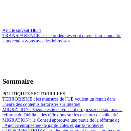
Article suivant
18
/34
TRANSPARENCE :
les eurodéputés vont devoir faire connaître
leurs rendez-vous avec les lobbyistes
Sommaire
POLITIQUES SECTORIELLES
TERRORISME :
les ministres de l'UE veulent un retrait dans
l'heure des contenus terroristes sur Internet
MIGRATION :
Vienne estime avoir fait progresser en six mois la
réforme de Dublin et les réflexions sur les mesures de solidarité
MIGRATION :
le Conseil approuve une partie de la réforme de
l'Agence européenne de garde-côtes et garde-frontières
CONSOMMATEURS :
les députés ouvrent la voie à un recours