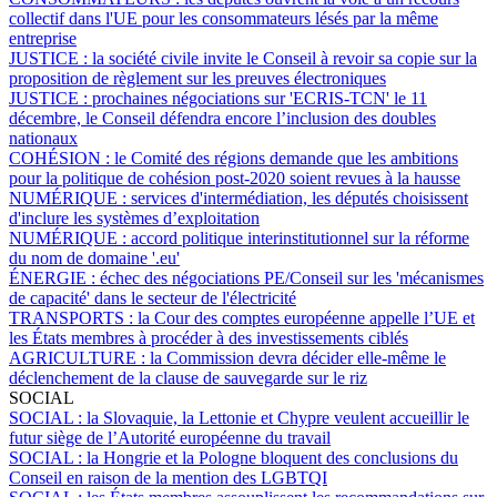
collectif dans l'UE pour les consommateurs lésés par la même
entreprise
JUSTICE :
la société civile invite le Conseil à revoir sa copie sur la
proposition de règlement sur les preuves électroniques
JUSTICE :
prochaines négociations sur 'ECRIS-TCN' le 11
décembre, le Conseil défendra encore l’inclusion des doubles
nationaux
COHÉSION :
le Comité des régions demande que les ambitions
pour la politique de cohésion post-2020 soient revues à la hausse
NUMÉRIQUE :
services d'intermédiation, les députés choisissent
d'inclure les systèmes d’exploitation
NUMÉRIQUE :
accord politique interinstitutionnel sur la réforme
du nom de domaine '.eu'
ÉNERGIE :
échec des négociations PE/Conseil sur les 'mécanismes
de capacité' dans le secteur de l'électricité
TRANSPORTS :
la Cour des comptes européenne appelle l’UE et
les États membres à procéder à des investissements ciblés
AGRICULTURE :
la Commission devra décider elle-même le
déclenchement de la clause de sauvegarde sur le riz
SOCIAL
SOCIAL :
la Slovaquie, la Lettonie et Chypre veulent accueillir le
futur siège de l’Autorité européenne du travail
SOCIAL :
la Hongrie et la Pologne bloquent des conclusions du
Conseil en raison de la mention des LGBTQI