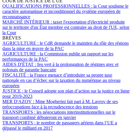
COUR DE JUSTICE DE L'UE
QUALIFICATIONS PROFESSIONNELLES :
la Cour souligne le
caractère automatique et inconditionnel du système européen de
reconnaissance
MARCHÉ INTÉRIEUR :
taxer l'exportation d'électricité produite
sur le territoire d'un État membre est contraire au droit de l'UE, selon
la Cour
BRÈVES
AGRICULTURE :
le CdR demande le maintien du rôle des régions
dans la mise en œuvre de la PAC
AGRICULTURE :
la Commission publie un rapport sur les
performances de la PAC
AIDES D'ÉTAT :
feu vert à la prolongation de régimes grec et
polonais de garantie bancaire
FISCALITÉ :
la France menace d’introduire sa propre taxe
nationale en cas d’échec sur la taxation du numérique au niveau
européen
JUSTICE :
le Conseil adopte son plan d’action sur la justice en ligne
pour 2019-2023
MER D'AZOV :
Mme Mogherini fait part à M. Lavrov de ses
préoccupations face à la recrudescence des tensions
TRANSPORTS :
les négociations interinstitutionnelles sur le
transport combiné débuteront en janvier
TRANSPORTS :
le nombre de passagers aériens dans l’UE a
dépassé le milliard en 2017