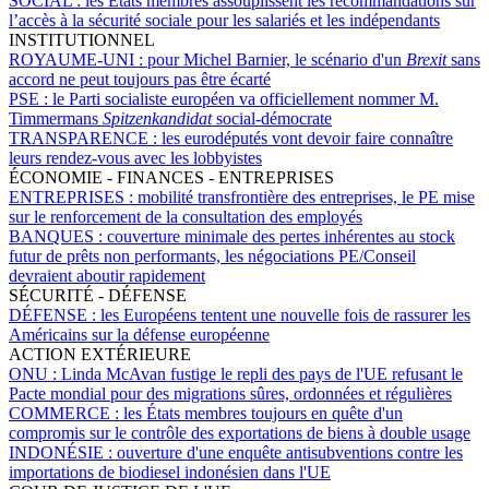
SOCIAL :
les États membres assouplissent les recommandations sur
l’accès à la sécurité sociale pour les salariés et les indépendants
INSTITUTIONNEL
ROYAUME-UNI :
pour Michel Barnier, le scénario d'un
Brexit
sans
accord ne peut toujours pas être écarté
PSE :
le Parti socialiste européen va officiellement nommer M.
Timmermans
Spitzenkandidat
social-démocrate
TRANSPARENCE :
les eurodéputés vont devoir faire connaître
leurs rendez-vous avec les lobbyistes
ÉCONOMIE - FINANCES - ENTREPRISES
ENTREPRISES :
mobilité transfrontière des entreprises, le PE mise
sur le renforcement de la consultation des employés
BANQUES :
couverture minimale des pertes inhérentes au stock
futur de prêts non performants, les négociations PE/Conseil
devraient aboutir rapidement
SÉCURITÉ - DÉFENSE
DÉFENSE :
les Européens tentent une nouvelle fois de rassurer les
Américains sur la défense européenne
ACTION EXTÉRIEURE
ONU :
Linda McAvan fustige le repli des pays de l'UE refusant le
Pacte mondial pour des migrations sûres, ordonnées et régulières
COMMERCE :
les États membres toujours en quête d'un
compromis sur le contrôle des exportations de biens à double usage
INDONÉSIE :
ouverture d'une enquête antisubventions contre les
importations de biodiesel indonésien dans l'UE