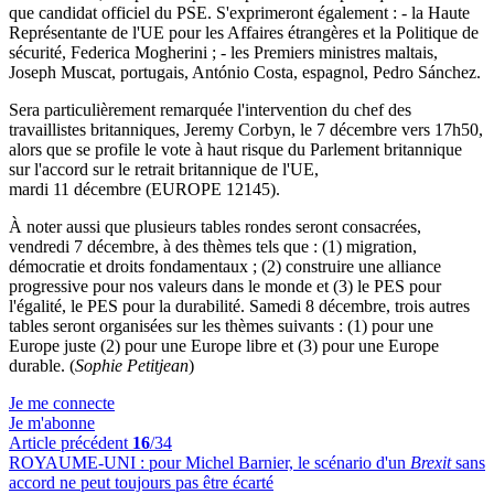
que candidat officiel du PSE. S'exprimeront également : - la Haute
Représentante de l'UE pour les Affaires étrangères et la Politique de
sécurité, Federica Mogherini ; - les Premiers ministres maltais,
Joseph Muscat, portugais, António Costa, espagnol, Pedro Sánchez.
Sera particulièrement remarquée l'intervention du chef des
travaillistes britanniques, Jeremy Corbyn, le 7 décembre vers 17h50,
alors que se profile le vote à haut risque du Parlement britannique
sur l'accord sur le retrait britannique de l'UE,
mardi 11 décembre (EUROPE 12145).
À noter aussi que plusieurs tables rondes seront consacrées,
vendredi 7 décembre, à des thèmes tels que : (1) migration,
démocratie et droits fondamentaux ; (2) construire une alliance
progressive pour nos valeurs dans le monde et (3) le PES pour
l'égalité, le PES pour la durabilité. Samedi 8 décembre, trois autres
tables seront organisées sur les thèmes suivants : (1) pour une
Europe juste (2) pour une Europe libre et (3) pour une Europe
durable. (
Sophie Petitjean
)
Je me connecte
Je m'abonne
Article précédent
16
/34
ROYAUME-UNI :
pour Michel Barnier, le scénario d'un
Brexit
sans
accord ne peut toujours pas être écarté