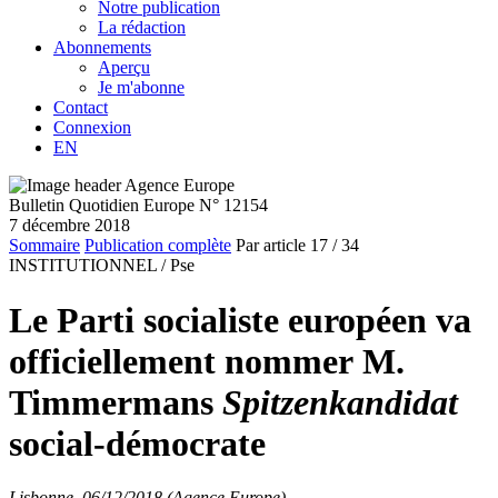
Notre publication
La rédaction
Abonnements
Aperçu
Je m'abonne
Contact
Connexion
EN
Bulletin Quotidien Europe N° 12154
7 décembre 2018
Sommaire
Publication complète
Par article
17
/ 34
INSTITUTIONNEL /
Pse
Le Parti socialiste européen va
officiellement nommer M.
Timmermans
Spitzenkandidat
social-démocrate
Lisbonne, 06/12/2018 (Agence Europe)