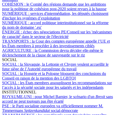
COHÉSION :
le Comité des régions demande que les ambitions
pour la politique de cohésion post-2020 soient revues à la hausse
NUMÉRIQUE :
services d'intermédiation, les députés choisissent
d'inclure les systèmes d’exploitation
NUMÉRIQUE :
accord politique interinstitutionnel sur la réforme
du nom de domaine '.eu'
ÉNERGIE :
échec des négociations PE/Conseil sur les 'mécanismes
de capacité' dans le secteur de l'électricité
TRANSPORTS :
la Cour des comptes européenne appelle l’UE et
les États membres à procéder à des investissements ciblés
AGRICULTURE :
la Commission devra décider elle-même le
déclenchement de la clause de sauvegarde sur le riz
SOCIAL
SOCIAL :
la Slovaquie, la Lettonie et Chypre veulent accueillir le
futur siège de l’Autorité européenne du travail
SOCIAL :
la Hongrie et la Pologne bloquent des conclusions du
Conseil en raison de la mention des LGBTQI
SOCIAL :
les États membres assouplissent les recommandations sur
l’accès à la sécurité sociale pour les salariés et les indépendants
INSTITUTIONNEL
ROYAUME-UNI :
pour Michel Barnier, le scénario d'un
Brexit
sans
accord ne peut toujours pas être écarté
PSE :
le Parti socialiste européen va officiellement nommer M.
Timmermans
Spitzenkandidat
social-démocrate