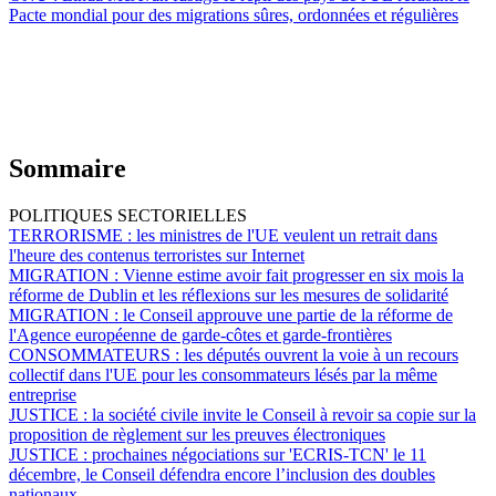
Pacte mondial pour des migrations sûres, ordonnées et régulières
Sommaire
POLITIQUES SECTORIELLES
TERRORISME :
les ministres de l'UE veulent un retrait dans
l'heure des contenus terroristes sur Internet
MIGRATION :
Vienne estime avoir fait progresser en six mois la
réforme de Dublin et les réflexions sur les mesures de solidarité
MIGRATION :
le Conseil approuve une partie de la réforme de
l'Agence européenne de garde-côtes et garde-frontières
CONSOMMATEURS :
les députés ouvrent la voie à un recours
collectif dans l'UE pour les consommateurs lésés par la même
entreprise
JUSTICE :
la société civile invite le Conseil à revoir sa copie sur la
proposition de règlement sur les preuves électroniques
JUSTICE :
prochaines négociations sur 'ECRIS-TCN' le 11
décembre, le Conseil défendra encore l’inclusion des doubles
nationaux