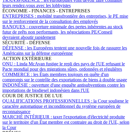
TRANSPARENCE :
les eurodéputés vont devoir faire connaître
leurs rendez-vous avec les lobbyistes
ÉCONOMIE - FINANCES - ENTREPRISES
ENTREPRISES :
mobilité transfrontière des entreprises, le PE mise
sur le renforcement de la consultation des employés
BANQUES :
couverture minimale des pertes inhérentes au stock
futur de prêts non performants, les négociations PE/Conseil
devraient aboutir rapidement
SÉCURITÉ - DÉFENSE
DÉFENSE :
les Européens tentent une nouvelle fois de rassurer les
Américains sur la défense européenne
ACTION EXTÉRIEURE
ONU :
Linda McAvan fustige le repli des pays de l'UE refusant le
Pacte mondial pour des migrations sûres, ordonnées et régulières
COMMERCE :
les États membres toujours en quête d'un
compromis sur le contrôle des exportations de biens à double usage
INDONÉSIE :
ouverture d'une enquête antisubventions contre les
importations de biodiesel indonésien dans l'UE
COUR DE JUSTICE DE L'UE
QUALIFICATIONS PROFESSIONNELLES :
la Cour souligne le
caractère automatique et inconditionnel du système européen de
reconnaissance
MARCHÉ INTÉRIEUR :
taxer l'exportation d'électricité produite
sur le territoire d'un État membre est contraire au droit de l'UE, selon
la Cour