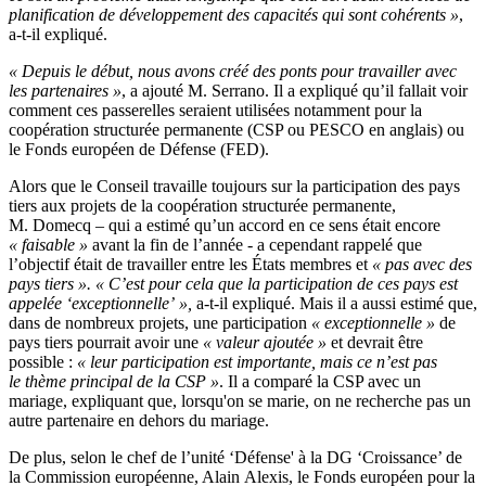
planification de développement des capacités qui sont cohérents »
,
a-t-il expliqué.
« Depuis le début, nous avons créé des ponts pour travailler avec
les partenaires »
, a ajouté M. Serrano. Il a expliqué qu’il fallait voir
comment ces passerelles seraient utilisées notamment pour la
coopération structurée permanente (CSP ou PESCO en anglais) ou
le Fonds européen de Défense (FED).
Alors que le Conseil travaille toujours sur la participation des pays
tiers aux projets de la coopération structurée permanente,
M. Domecq – qui a estimé qu’un accord en ce sens était encore
« faisable »
avant la fin de l’année - a cependant rappelé que
l’objectif était de travailler entre les États membres et
« pas avec des
pays tiers ». « C’est pour cela que la participation de ces pays est
appelée ‘exceptionnelle’ »,
a-t-il expliqué. Mais il a aussi estimé que,
dans de nombreux projets, une participation
« exceptionnelle »
de
pays tiers pourrait avoir une
« valeur ajoutée »
et devrait être
possible :
« leur participation est importante, mais ce n’est pas
le thème principal de la CSP »
. Il a comparé la CSP avec un
mariage, expliquant que, lorsqu'on se marie, on ne recherche pas un
autre partenaire en dehors du mariage.
De plus, selon le chef de l’unité ‘Défense' à la DG ‘Croissance’ de
la Commission européenne, Alain Alexis, le Fonds européen pour la