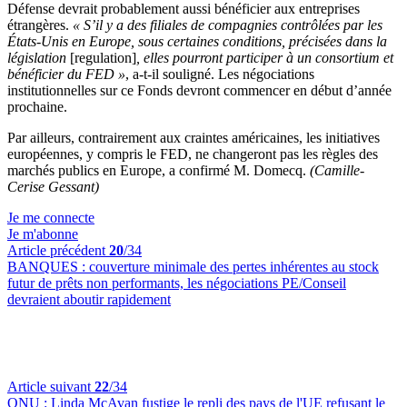
Défense devrait probablement aussi bénéficier aux entreprises
étrangères.
« S’il y a des filiales de compagnies contrôlées par les
États-Unis en Europe, sous certaines conditions, précisées dans la
législation
[regulation]
, elles pourront participer à un consortium et
bénéficier du FED »
, a-t-il souligné. Les négociations
institutionnelles sur ce Fonds devront commencer en début d’année
prochaine.
Par ailleurs, contrairement aux craintes américaines, les initiatives
européennes, y compris le FED, ne changeront pas les règles des
marchés publics en Europe, a confirmé M. Domecq.
(Camille-
Cerise Gessant)
Je me connecte
Je m'abonne
Article précédent
20
/34
BANQUES :
couverture minimale des pertes inhérentes au stock
futur de prêts non performants, les négociations PE/Conseil
devraient aboutir rapidement
Article suivant
22
/34
ONU :
Linda McAvan fustige le repli des pays de l'UE refusant le