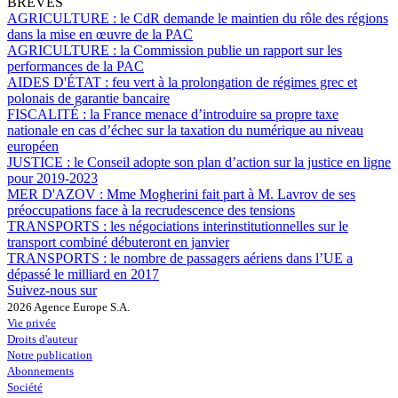
BRÈVES
AGRICULTURE :
le CdR demande le maintien du rôle des régions
dans la mise en œuvre de la PAC
AGRICULTURE :
la Commission publie un rapport sur les
performances de la PAC
AIDES D'ÉTAT :
feu vert à la prolongation de régimes grec et
polonais de garantie bancaire
FISCALITÉ :
la France menace d’introduire sa propre taxe
nationale en cas d’échec sur la taxation du numérique au niveau
européen
JUSTICE :
le Conseil adopte son plan d’action sur la justice en ligne
pour 2019-2023
MER D'AZOV :
Mme Mogherini fait part à M. Lavrov de ses
préoccupations face à la recrudescence des tensions
TRANSPORTS :
les négociations interinstitutionnelles sur le
transport combiné débuteront en janvier
TRANSPORTS :
le nombre de passagers aériens dans l’UE a
dépassé le milliard en 2017
Suivez-nous sur
2026 Agence Europe S.A.
Vie privée
Droits d'auteur
Notre publication
Abonnements
Société