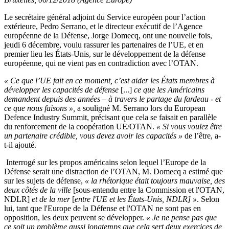
Le secrétaire général adjoint du Service européen pour l’action
extérieure, Pedro Serrano, et le directeur exécutif de l’Agence
européenne de la Défense, Jorge Domecq, ont une nouvelle fois,
jeudi 6 décembre, voulu rassurer les partenaires de l’UE, et en
premier lieu les États-Unis, sur le développement de la défense
européenne, qui ne vient pas en contradiction avec l’OTAN.
« Ce que l’UE fait en ce moment, c’est aider les États membres à
développer les capacités de défense
[...]
ce que les Américains
demandent depuis des années – à travers le partage du fardeau - et
ce que nous faisons »,
a souligné M. Serrano lors du European
Defence Industry Summit, précisant que cela se faisait en parallèle
du renforcement de la coopération UE/OTAN.
« Si vous voulez être
un partenaire crédible, vous devez avoir les capacités »
de l’être, a-
t-il ajouté.
Interrogé sur les propos américains selon lequel l’Europe de la
Défense serait une distraction de l’OTAN, M. Domecq a estimé que
sur les sujets de défense,
« la rhétorique était toujours mauvaise, des
deux côtés de la ville
[sous-entendu entre la Commission et l'OTAN,
NDLR]
et de la mer
[
entre l'UE et les États-Unis, NDLR]
»
. Selon
lui, tant que l'Europe de la Défense et l'OTAN ne sont pas en
opposition, les deux peuvent se développer.
« Je ne pense pas que
ce soit un problème aussi longtemps que cela sert deux exercices de