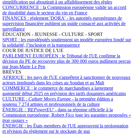
simplification qui aboutirait à un affaiblissement des règles
CONCURRENCE :
la Commission européenne valide un accord
de durabilité dans le secteur du vin en France
FINANCES :
règlement 'DORA' - les autorités européennes de
supervision financière publient un guide consacré aux activités de
surveillance
ÉDUCATION - JEUNESSE - CULTURE - SPORT
SPORT :
les eurodéputés soutiennent un modèle européen fondé sur
la solidarité, l’inclusion et la transparence
COUR DE JUSTICE DE L'UE
PARLEMENT EUROPÉEN :
le Tribunal de l'UE confirme la
décision du PE de recouvrer plus de 300 000 euros indûment perçus
par Jean-Marie Le Pen
BRÈVES
AFRIQUE :
les pays de l'UE s'apprêtent à sanctionner de nouveaux
acteurs impliqués dans les crises au Soudan et au Mali
COMMERCE :
le commerce de marchandises a largement
augmenté début 2025 en prévision des tarifs douaniers américains
CULTURE :
Culture Moves Europe
- la première édition a
soutenu 7 274 artistes et professionnels de la culture
ÉNERGIE :
'REPowerEU' -
dans sa réponse officielle à la
Commission européenne, Robert Fico juge les garanties proposées «
trop vagues
»
ÉNERGIE :
les États membres de l'UE approuvent la prolongation
et révision du règlement sur le stockage de gaz