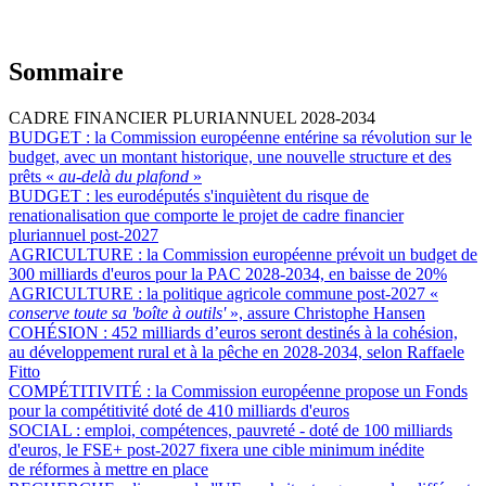
Sommaire
CADRE FINANCIER PLURIANNUEL 2028-2034
BUDGET :
la Commission européenne entérine sa révolution sur le
budget, avec un montant historique, une nouvelle structure et des
prêts «
au-delà du plafond
»
BUDGET :
les eurodéputés s'inquiètent du risque de
renationalisation que comporte le projet de cadre financier
pluriannuel post-2027
AGRICULTURE :
la Commission européenne prévoit un budget de
300 milliards d'euros pour la PAC 2028-2034, en baisse de 20%
AGRICULTURE :
la politique agricole commune post-2027 «
conserve toute sa 'boîte à outils'
», assure Christophe Hansen
COHÉSION :
452 milliards d’euros seront destinés à la cohésion,
au développement rural et à la pêche en 2028-2034, selon Raffaele
Fitto
COMPÉTITIVITÉ :
la Commission européenne propose un Fonds
pour la compétitivité doté de 410 milliards d'euros
SOCIAL :
emploi, compétences, pauvreté - doté de 100 milliards
d'euros, le FSE+ post-2027 fixera une cible minimum inédite
de réformes à mettre en place