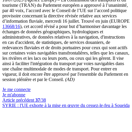
tourisme (TRAN) du Parlement européen a approuvé à l’unanimité,
par 40 voix, l’accord avec le Conseil de l’UE sur l’accord politique
provisoire concernant la directive révisée relative aux services
d’information fluviale, mercredi 16 juillet. Trouvé en juin (EUROPE
13668/16
), cet accord révisé a pour but d’harmoniser davantage les
échanges de données géographiques, hydrologiques et
administratives, de données relatives à la navigation, d'instructions
en cas d'accident, de statistiques, de services douaniers, de
redevances fluviales et de droits portuaires pour ceux qui sont actifs
sur certaines voies navigables transfrontalières, telles que les canaux,
les rivières et les lacs ou leurs ports, ou ceux qui les gèrent. Il vise
ainsi à faciliter l'intégration du transport par voies navigables dans
une chaîne multimodale de modes de transport. Pour entrer en
vigueur, il doit encore être approuvé par l'ensemble du Parlement en
session plénière et par le Conseil.
(AD)
Je me connecte
Je m'abonne
Article précédent
37
/38
SYRIE :
l'UE exhorte à la mise en œuvre du cessez-le-feu à Soueida