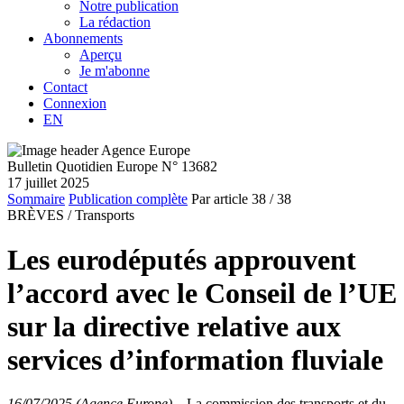
Notre publication
La rédaction
Abonnements
Aperçu
Je m'abonne
Contact
Connexion
EN
Bulletin Quotidien Europe N° 13682
17 juillet 2025
Sommaire
Publication complète
Par article
38
/ 38
BRÈVES /
Transports
Les eurodéputés approuvent
l’accord avec le Conseil de l’UE
sur la directive relative aux
services d’information fluviale
16/07/2025 (Agence Europe)
–
La commission des transports et du