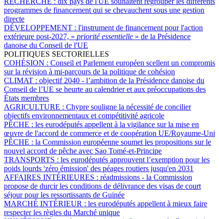
RECHERCHE :
dix pays de l'UE souhaitent regrouper les différents
programmes de financement qui se chevauchent sous une gestion
directe
DÉVELOPPEMENT :
l'instrument de financement pour l'action
extérieure post-2027, «
priorité essentielle
» de la Présidence
danoise du Conseil de l'UE
POLITIQUES SECTORIELLES
COHÉSION :
Conseil et Parlement européen scellent un compromis
sur la révision à mi-parcours de la politique de cohésion
CLIMAT :
objectif 2040 - l’ambition de la Présidence danoise du
Conseil de l’UE se heurte au calendrier et aux préoccupations des
États membres
AGRICULTURE :
Chypre souligne la nécessité de concilier
objectifs environnementaux et compétitivité agricole
PÊCHE :
les eurodéputés appellent à la vigilance sur la mise en
œuvre de l'accord de commerce et de coopération UE/Royaume-Uni
PÊCHE :
la Commission européenne soumet les propositions sur le
nouvel accord de pêche avec Sao Tomé-et-Principe
TRANSPORTS :
les eurodéputés approuvent l’exemption pour les
poids lourds 'zéro émission' des péages routiers jusqu'en 2031
AFFAIRES INTÉRIEURES :
réadmissions - la Commission
propose de durcir les conditions de délivrance des visas de court
séjour pour les ressortissants de Guinée
MARCHÉ INTÉRIEUR :
les eurodéputés appellent à mieux faire
respecter les règles du Marché unique