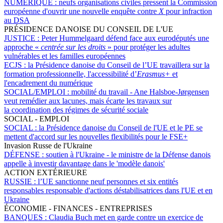
NUMÉRIQUE :
neufs organisations civiles pressent la Commission
européenne d'ouvrir une nouvelle enquête contre
X
pour infraction
au DSA
PRÉSIDENCE DANOISE DU CONSEIL DE L'UE
JUSTICE :
Peter Hummelgaard défend face aux eurodéputés une
approche «
centrée sur les droits
» pour protéger les adultes
vulnérables et les familles européennes
ECJS :
la Présidence danoise du Conseil de l’UE travaillera sur la
formation professionnelle, l'accessibilité d’
Erasmus+
et
l'encadrement du numérique
SOCIAL/EMPLOI :
mobilité du travail - Ane Halsboe-Jørgensen
veut remédier aux lacunes, mais écarte les travaux sur
la coordination des régimes de sécurité sociale
SOCIAL - EMPLOI
SOCIAL :
la Présidence danoise du Conseil de l'UE et le PE se
mettent d'accord sur les nouvelles flexibilités pour le FSE+
Invasion Russe de l'Ukraine
DÉFENSE :
soutien à l'Ukraine - le ministre de la Défense danois
appelle à investir davantage dans le 'modèle danois'
ACTION EXTÉRIEURE
RUSSIE :
l’UE sanctionne neuf personnes et six entités
responsables responsable d'actions déstabilisatrices dans l'UE et en
Ukraine
ÉCONOMIE - FINANCES - ENTREPRISES
BANQUES :
Claudia Buch met en garde contre un exercice de