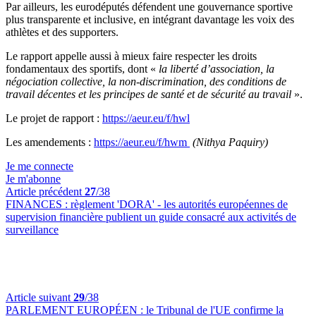
Par ailleurs, les eurodéputés défendent une gouvernance sportive
plus transparente et inclusive, en intégrant davantage les voix des
athlètes et des supporters.
Le rapport appelle aussi à mieux faire respecter les droits
fondamentaux des sportifs, dont «
la liberté d’association, la
négociation collective, la non-discrimination, des conditions de
travail décentes et les principes de santé et de sécurité au travail
».
Le projet de rapport :
https://aeur.eu/f/hwl
Les amendements :
https://aeur.eu/f/hwm
(Nithya Paquiry)
Je me connecte
Je m'abonne
Article précédent
27
/38
FINANCES :
règlement 'DORA' - les autorités européennes de
supervision financière publient un guide consacré aux activités de
surveillance
Article suivant
29
/38
PARLEMENT EUROPÉEN :
le Tribunal de l'UE confirme la