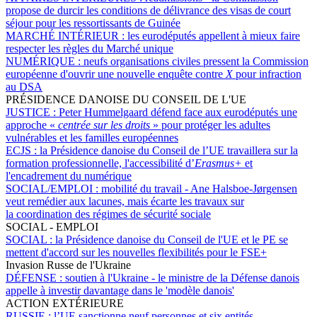
propose de durcir les conditions de délivrance des visas de court
séjour pour les ressortissants de Guinée
MARCHÉ INTÉRIEUR :
les eurodéputés appellent à mieux faire
respecter les règles du Marché unique
NUMÉRIQUE :
neufs organisations civiles pressent la Commission
européenne d'ouvrir une nouvelle enquête contre
X
pour infraction
au DSA
PRÉSIDENCE DANOISE DU CONSEIL DE L'UE
JUSTICE :
Peter Hummelgaard défend face aux eurodéputés une
approche «
centrée sur les droits
» pour protéger les adultes
vulnérables et les familles européennes
ECJS :
la Présidence danoise du Conseil de l’UE travaillera sur la
formation professionnelle, l'accessibilité d’
Erasmus+
et
l'encadrement du numérique
SOCIAL/EMPLOI :
mobilité du travail - Ane Halsboe-Jørgensen
veut remédier aux lacunes, mais écarte les travaux sur
la coordination des régimes de sécurité sociale
SOCIAL - EMPLOI
SOCIAL :
la Présidence danoise du Conseil de l'UE et le PE se
mettent d'accord sur les nouvelles flexibilités pour le FSE+
Invasion Russe de l'Ukraine
DÉFENSE :
soutien à l'Ukraine - le ministre de la Défense danois
appelle à investir davantage dans le 'modèle danois'
ACTION EXTÉRIEURE
RUSSIE :
l’UE sanctionne neuf personnes et six entités