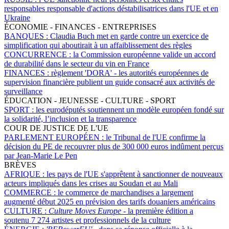
responsables responsable d'actions déstabilisatrices dans l'UE et en
Ukraine
ÉCONOMIE - FINANCES - ENTREPRISES
BANQUES :
Claudia Buch met en garde contre un exercice de
simplification qui aboutirait à un affaiblissement des règles
CONCURRENCE :
la Commission européenne valide un accord
de durabilité dans le secteur du vin en France
FINANCES :
règlement 'DORA' - les autorités européennes de
supervision financière publient un guide consacré aux activités de
surveillance
ÉDUCATION - JEUNESSE - CULTURE - SPORT
SPORT :
les eurodéputés soutiennent un modèle européen fondé sur
la solidarité, l’inclusion et la transparence
COUR DE JUSTICE DE L'UE
PARLEMENT EUROPÉEN :
le Tribunal de l'UE confirme la
décision du PE de recouvrer plus de 300 000 euros indûment perçus
par Jean-Marie Le Pen
BRÈVES
AFRIQUE :
les pays de l'UE s'apprêtent à sanctionner de nouveaux
acteurs impliqués dans les crises au Soudan et au Mali
COMMERCE :
le commerce de marchandises a largement
augmenté début 2025 en prévision des tarifs douaniers américains
CULTURE :
Culture Moves Europe
- la première édition a
soutenu 7 274 artistes et professionnels de la culture