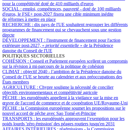
pour la compétitivité doté de 410 milliards d'euros
SOCIAL :
emploi, compétences, pauvreté - doté de 100 milliards
d'euros, le FSE+ post-2027 fixera une cible minimum inédite
de réformes à mettre en place
RECHERCHE :
dix pays de l'UE souhaitent regrouper les différents
programmes de financement qui se chevauchent sous une gestion
directe
DÉVELOPPEMENT :
l'instrument de financement pour l'action
extérieure post-2027, «
priorité essentielle
» de la Présidence
danoise du Conseil de l'UE
POLITIQUES SECTORIELLES
COHÉSION :
Conseil et Parlement européen scellent un compromis
sur la révision à mi-parcours de la politique de cohésion
CLIMAT :
objectif 2040 - l’ambition de la Présidence danoise du
Conseil de l’UE se heurte au calendrier et aux préoccupations des
États membres
AGRICULTURE :
Chypre souligne la nécessité de concilier
objectifs environnementaux et compétitivité agricole
PÊCHE :
les eurodéputés appellent à la vigilance sur la mise en
œuvre de l'accord de commerce et de coopération UE/Royaume-Uni
PÊCHE :
la Commission européenne soumet les propositions sur le
nouvel accord de pêche avec Sao Tomé-et-Principe
TRANSPORTS :
les eurodéputés approuvent l’exemption pour les
poids lourds 'zéro émission' des péages routiers jusqu'en 2031
AFFAIRES INTÉRIEURES :
réadmissions - la Commission