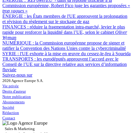
ÉNERGIE :
'REPowerEU' -
dans sa réponse officielle à la
Commission européenne, Robert Fico juge les garanties proposées «
trop vagues
»
ÉNERGIE :
les États membres de l'UE approuvent la prolongation
et révision du règlement sur le stockage de gaz
FINANCES :
réduire la fragmentation intra-marché, levier le plus
rapide pour renforcer la liquidité dans l’UE, selon le cabinet
Oliver
Wyman
NUMÉRIQUE :
la Commission européenne propose de signer et
ratifier la Convention des Nations Unies contre la cybercriminalité
SYRIE :
l'UE exhorte à la mise en œuvre du cessez-le-feu à Soueida
TRANSPORTS :
les eurodéputés approuvent l’accord avec le
Conseil de l’UE sur la directive relative aux services d’information
fluviale
Suivez-nous sur
2026 Agence Europe S.A.
Vie privée
Droits d'auteur
Notre publication
Abonnements
Société
Rédaction
Contact
Sales & Marketing