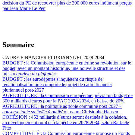
décision du PE de recouvrer plus de 300 000 euros indûment perçus
par Jean-Marie Le Pen
Sommaire
CADRE FINANCIER PLURIANNUEL 2028-2034
BUDGET :
la Commission européenne entérine sa révolution sur le
budget, avec un montant historique, une nouvelle structure et des
prêts «
au-delà du plafond
»
BUDGET :
les eurodéputés s'inquiètent du risque de
renationalisation que comporte le projet de cadre financier
pluriannuel post-2027
AGRICULTURE :
la Commission européenne prévoit un budget de
300 milliards d'euros pour la PAC 2028-2034, en baisse de 20%
AGRICULTURE :
la politique agricole commune post-2027 «
conserve toute sa 'boîte à outils'
», assure Christophe Hansen
COHÉSION :
452 milliards d’euros seront destinés à la cohésion,
au développement rural et à la pêche en 2028-2034, selon Raffaele
Fitto
COMPÉTITIVITÉ :
la Commission européenne propose un Fonds