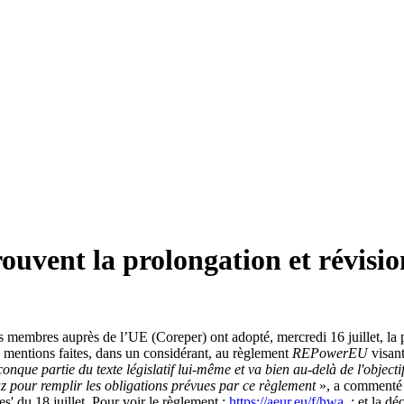
uvent la prolongation et révisio
 membres auprès de l’UE (Coreper) ont adopté, mercredi 16 juillet, la 
s mentions faites, dans un considérant, au règlement
REPowerEU
visant
que partie du texte législatif lui-même et va bien au-delà de l'objectif
z pour remplir les obligations prévues par ce règlement
», a commenté 
s' du 18 juillet. Pour voir le règlement :
https://aeur.eu/f/hwa
; et la dé