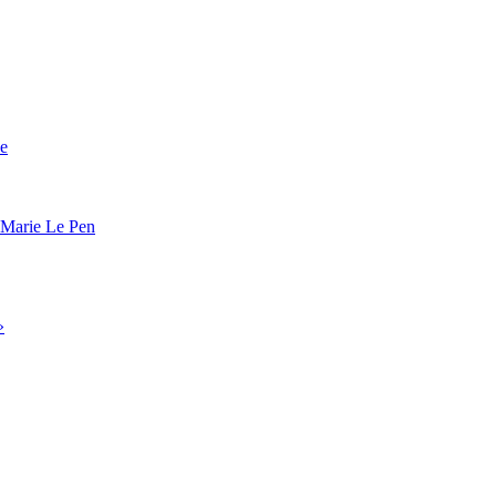
ce
n-Marie Le Pen
»