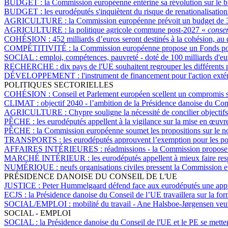
BUDGET :
la Commission européenne entérine sa révolution sur le bu
BUDGET :
les eurodéputés s'inquiètent du risque de renationalisatio
AGRICULTURE :
la Commission européenne prévoit un budget de 
AGRICULTURE :
la politique agricole commune post-2027 «
conserv
COHÉSION :
452 milliards d’euros seront destinés à la cohésion, au
COMPÉTITIVITÉ :
la Commission européenne propose un Fonds pour
SOCIAL :
emploi, compétences, pauvreté - doté de 100 milliards d'e
RECHERCHE :
dix pays de l'UE souhaitent regrouper les différent
DÉVELOPPEMENT :
l'instrument de financement pour l'action ext
POLITIQUES SECTORIELLES
COHÉSION :
Conseil et Parlement européen scellent un compromis su
CLIMAT :
objectif 2040 - l’ambition de la Présidence danoise du Co
AGRICULTURE :
Chypre souligne la nécessité de concilier objectif
PÊCHE :
les eurodéputés appellent à la vigilance sur la mise en œ
PÊCHE :
la Commission européenne soumet les propositions sur le 
TRANSPORTS :
les eurodéputés approuvent l’exemption pour les poi
AFFAIRES INTÉRIEURES :
réadmissions - la Commission propose d
MARCHÉ INTÉRIEUR :
les eurodéputés appellent à mieux faire re
NUMÉRIQUE :
neufs organisations civiles pressent la Commission 
PRÉSIDENCE DANOISE DU CONSEIL DE L'UE
JUSTICE :
Peter Hummelgaard défend face aux eurodéputés une ap
ECJS :
la Présidence danoise du Conseil de l’UE travaillera sur la form
SOCIAL/EMPLOI :
mobilité du travail - Ane Halsboe-Jørgensen veut
SOCIAL - EMPLOI
SOCIAL :
la Présidence danoise du Conseil de l'UE et le PE se metten