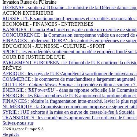
Invasion Russe de l'Ukraine
DÉFENSE :
soutien à l'Ukraine - le ministre de la Défense danois ap
ACTION EXTÉRIEURE
RUSSIE :
l’UE sanctionne neuf personnes et six entités responsables 
ÉCONOMIE - FINANCES - ENTREPRISES
BANQUES :
Claudia Buch met en garde contre un exercice de simplifi
CONCURRENCE :
la Commission européenne valide un accord de du
FINANCES :
règlement 'DORA' - les autorités européennes de supervi
ÉDUCATION - JEUNESSE - CULTURE - SPORT
SPORT :
les eurodéputés soutiennent un modèle européen fondé sur la s
COUR DE JUSTICE DE L'UE
PARLEMENT EUROPÉEN :
le Tribunal de l'UE confirme la décis
BRÈVES
AFRIQUE :
les pays de l'UE s'apprêtent à sanctionner de nouveaux a
COMMERCE :
le commerce de marchandises a largement augmenté dé
CULTURE :
Culture Moves Europe
- la première édition a soutenu 7 
ÉNERGIE :
'REPowerEU' -
dans sa réponse officielle à la Commiss
ÉNERGIE :
les États membres de l'UE approuvent la prolongation et 
FINANCES :
réduire la fragmentation intra-marché, levier le plus rap
NUMÉRIQUE :
la Commission européenne propose de signer et ratif
SYRIE :
l'UE exhorte à la mise en œuvre du cessez-le-feu à Soueida
TRANSPORTS :
les eurodéputés approuvent l’accord avec le Conseil 
Suivez-nous sur
2026 Agence Europe S.A.
Vie privée