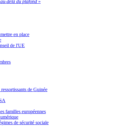
au-delà du plafond
»
 mettre en place
e
nseil de l'UE
embres
 ressortissants de Guinée
DSA
 les familles européennes
numérique
égimes de sécurité sociale