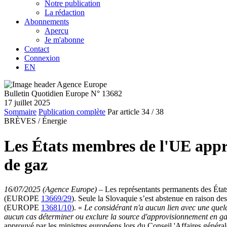
Notre publication
La rédaction
Abonnements
Aperçu
Je m'abonne
Contact
Connexion
EN
Bulletin Quotidien Europe N° 13682
17 juillet 2025
Sommaire
Publication complète
Par article
34
/ 38
BRÈVES /
Énergie
Les États membres de l'UE appro
de gaz
16/07/2025 (Agence Europe)
–
Les représentants permanents des États
(EUROPE
13669/29
). Seule la Slovaquie s’est abstenue en raison de
(EUROPE
13681/10
). «
Le considérant n'a aucun lien avec une quelcon
aucun cas déterminer ou exclure la source d'approvisionnement en ga
approuvé par les ministres européens lors du Conseil 'Affaires générale