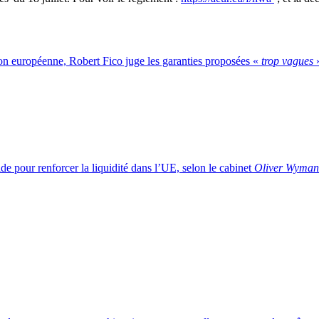
ion européenne, Robert Fico juge les garanties proposées «
trop vagues
ide pour renforcer la liquidité dans l’UE, selon le cabinet
Oliver Wyman