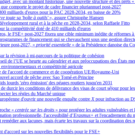
dget, avec un montant historique, une nouvelle structure et des prêts «
n que comporte le projet de cadre financier pluriannuel post-2027
300 milliards d'euros pour la PAC 2028-2034, en baisse de 20%
e toute sa 'boîte à outils'
», assure Christophe Hansen
 développement rural et à la pêche en 2028-2034, selon Raffaele Fitto
 la compétitivité doté de 410 milliards d'euros
uros, le FSE+ post-2027 fixera une cible minimum inédite de réformes à
s programmes de financement qui se chevauchent sous une gestion direct
érieure post-2027, «
priorité essentielle
» de la Présidence danoise du Co
r la révision à mi-parcours de la politique de cohésion
nseil de l’UE se heurte au calendrier et aux préoccupations des États m
s environnementaux et compétitivité agricole
uvre de l'accord de commerce et de coopération UE/Royaume-Uni
nouvel accord de pêche avec Sao Tomé-et-Principe
ds lourds 'zéro émission' des péages routiers jusqu'en 2031
e durcir les conditions de délivrance des visas de court séjour pour les
specter les règles du Marché unique
européenne d'ouvrir une nouvelle enquête contre
X
pour infraction au 
proche «
centrée sur les droits
» pour protéger les adultes vulnérables et
ation professionnelle, l'accessibilité d’
Erasmus+
et l'encadrement du 
 remédier aux lacunes, mais écarte les travaux sur la coordination des r
t d'accord sur les nouvelles flexibilités pour le FSE+