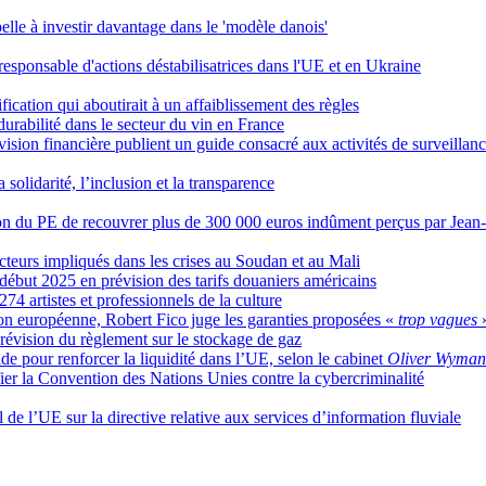
pelle à investir davantage dans le 'modèle danois'
responsable d'actions déstabilisatrices dans l'UE et en Ukraine
cation qui aboutirait à un affaiblissement des règles
rabilité dans le secteur du vin en France
sion financière publient un guide consacré aux activités de surveillan
olidarité, l’inclusion et la transparence
ion du PE de recouvrer plus de 300 000 euros indûment perçus par Jea
cteurs impliqués dans les crises au Soudan et au Mali
but 2025 en prévision des tarifs douaniers américains
274 artistes et professionnels de la culture
ion européenne, Robert Fico juge les garanties proposées «
trop vagues
révision du règlement sur le stockage de gaz
ide pour renforcer la liquidité dans l’UE, selon le cabinet
Oliver Wyman
ier la Convention des Nations Unies contre la cybercriminalité
de l’UE sur la directive relative aux services d’information fluviale