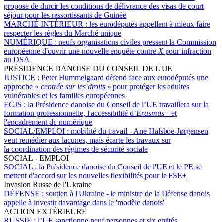
propose de durcir les conditions de délivrance des visas de court
séjour pour les ressortissants de Guinée
MARCHÉ INTÉRIEUR :
les eurodéputés appellent à mieux faire
respecter les règles du Marché unique
NUMÉRIQUE :
neufs organisations civiles pressent la Commission
européenne d'ouvrir une nouvelle enquête contre
X
pour infraction
au DSA
PRÉSIDENCE DANOISE DU CONSEIL DE L'UE
JUSTICE :
Peter Hummelgaard défend face aux eurodéputés une
approche «
centrée sur les droits
» pour protéger les adultes
vulnérables et les familles européennes
ECJS :
la Présidence danoise du Conseil de l’UE travaillera sur la
formation professionnelle, l'accessibilité d’
Erasmus+
et
l'encadrement du numérique
SOCIAL/EMPLOI :
mobilité du travail - Ane Halsboe-Jørgensen
veut remédier aux lacunes, mais écarte les travaux sur
la coordination des régimes de sécurité sociale
SOCIAL - EMPLOI
SOCIAL :
la Présidence danoise du Conseil de l'UE et le PE se
mettent d'accord sur les nouvelles flexibilités pour le FSE+
Invasion Russe de l'Ukraine
DÉFENSE :
soutien à l'Ukraine - le ministre de la Défense danois
appelle à investir davantage dans le 'modèle danois'
ACTION EXTÉRIEURE
RUSSIE :
l’UE sanctionne neuf personnes et six entités