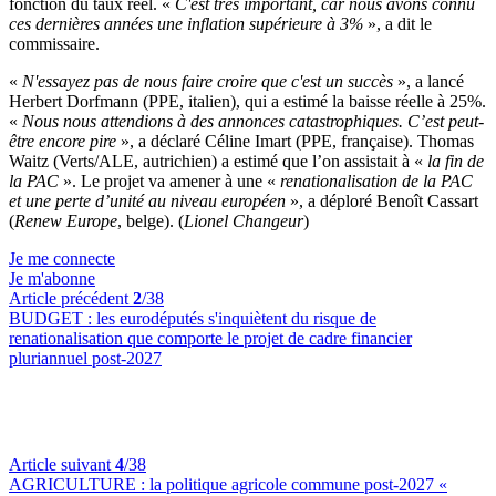
fonction du taux réel. «
C'est très important, car nous avons connu
ces dernières années une inflation supérieure à 3%
», a dit le
commissaire.
«
N'essayez pas de nous faire croire que c'est un succès
», a lancé
Herbert Dorfmann (PPE, italien), qui a estimé la baisse réelle à 25%.
«
Nous nous attendions à des annonces catastrophiques. C’est peut-
être encore pire
», a déclaré Céline Imart (PPE, française). Thomas
Waitz (Verts/ALE, autrichien) a estimé que l’on assistait à «
la fin de
la PAC
». Le projet va amener à une «
renationalisation de la PAC
et une perte d’unité au niveau européen
», a déploré Benoît Cassart
(
Renew Europe
, belge). (
Lionel Changeur
)
Je me connecte
Je m'abonne
Article précédent
2
/38
BUDGET :
les eurodéputés s'inquiètent du risque de
renationalisation que comporte le projet de cadre financier
pluriannuel post-2027
Article suivant
4
/38
AGRICULTURE :
la politique agricole commune post-2027 «