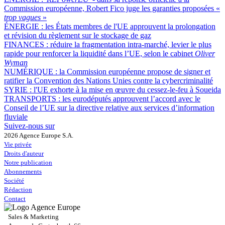
Commission européenne, Robert Fico juge les garanties proposées «
trop vagues
»
ÉNERGIE :
les États membres de l'UE approuvent la prolongation
et révision du règlement sur le stockage de gaz
FINANCES :
réduire la fragmentation intra-marché, levier le plus
rapide pour renforcer la liquidité dans l’UE, selon le cabinet
Oliver
Wyman
NUMÉRIQUE :
la Commission européenne propose de signer et
ratifier la Convention des Nations Unies contre la cybercriminalité
SYRIE :
l'UE exhorte à la mise en œuvre du cessez-le-feu à Soueida
TRANSPORTS :
les eurodéputés approuvent l’accord avec le
Conseil de l’UE sur la directive relative aux services d’information
fluviale
Suivez-nous sur
2026 Agence Europe S.A.
Vie privée
Droits d'auteur
Notre publication
Abonnements
Société
Rédaction
Contact
Sales & Marketing