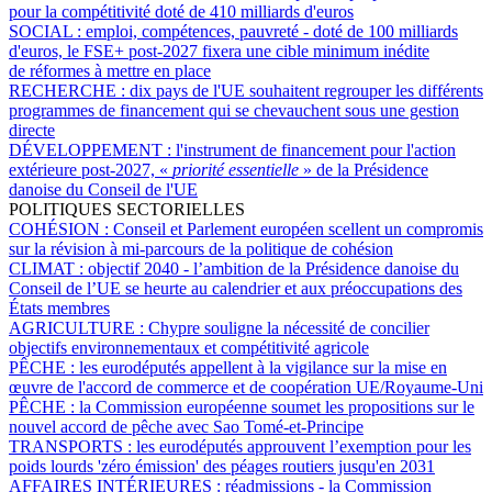
pour la compétitivité doté de 410 milliards d'euros
SOCIAL :
emploi, compétences, pauvreté - doté de 100 milliards
d'euros, le FSE+ post-2027 fixera une cible minimum inédite
de réformes à mettre en place
RECHERCHE :
dix pays de l'UE souhaitent regrouper les différents
programmes de financement qui se chevauchent sous une gestion
directe
DÉVELOPPEMENT :
l'instrument de financement pour l'action
extérieure post-2027, «
priorité essentielle
» de la Présidence
danoise du Conseil de l'UE
POLITIQUES SECTORIELLES
COHÉSION :
Conseil et Parlement européen scellent un compromis
sur la révision à mi-parcours de la politique de cohésion
CLIMAT :
objectif 2040 - l’ambition de la Présidence danoise du
Conseil de l’UE se heurte au calendrier et aux préoccupations des
États membres
AGRICULTURE :
Chypre souligne la nécessité de concilier
objectifs environnementaux et compétitivité agricole
PÊCHE :
les eurodéputés appellent à la vigilance sur la mise en
œuvre de l'accord de commerce et de coopération UE/Royaume-Uni
PÊCHE :
la Commission européenne soumet les propositions sur le
nouvel accord de pêche avec Sao Tomé-et-Principe
TRANSPORTS :
les eurodéputés approuvent l’exemption pour les
poids lourds 'zéro émission' des péages routiers jusqu'en 2031
AFFAIRES INTÉRIEURES :
réadmissions - la Commission