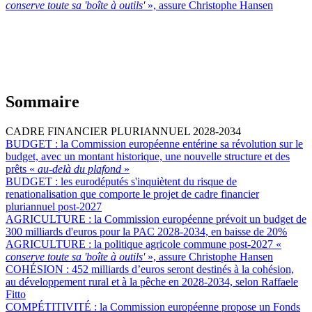
conserve toute sa 'boîte à outils'
», assure Christophe Hansen
Sommaire
CADRE FINANCIER PLURIANNUEL 2028-2034
BUDGET :
la Commission européenne entérine sa révolution sur le
budget, avec un montant historique, une nouvelle structure et des
prêts «
au-delà du plafond
»
BUDGET :
les eurodéputés s'inquiètent du risque de
renationalisation que comporte le projet de cadre financier
pluriannuel post-2027
AGRICULTURE :
la Commission européenne prévoit un budget de
300 milliards d'euros pour la PAC 2028-2034, en baisse de 20%
AGRICULTURE :
la politique agricole commune post-2027 «
conserve toute sa 'boîte à outils'
», assure Christophe Hansen
COHÉSION :
452 milliards d’euros seront destinés à la cohésion,
au développement rural et à la pêche en 2028-2034, selon Raffaele
Fitto
COMPÉTITIVITÉ :
la Commission européenne propose un Fonds