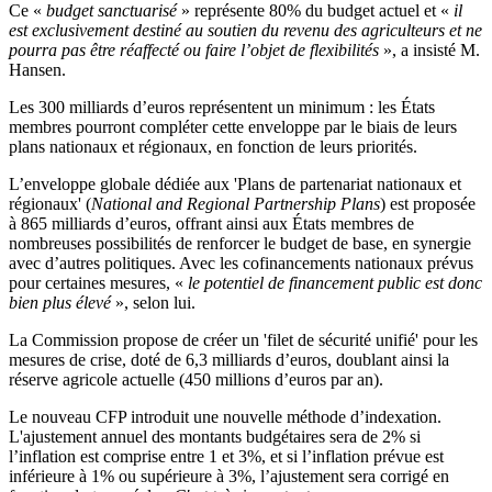
Ce «
budget sanctuarisé
» représente 80% du budget actuel et «
il
est exclusivement destiné au soutien du revenu des agriculteurs et ne
pourra pas être réaffecté ou faire l’objet de flexibilités
», a insisté M.
Hansen.
Les 300 milliards d’euros représentent un minimum : les États
membres pourront compléter cette enveloppe par le biais de leurs
plans nationaux et régionaux, en fonction de leurs priorités.
L’enveloppe globale dédiée aux 'Plans de partenariat nationaux et
régionaux' (
National and Regional Partnership Plans
) est proposée
à 865 milliards d’euros, offrant ainsi aux États membres de
nombreuses possibilités de renforcer le budget de base, en synergie
avec d’autres politiques. Avec les cofinancements nationaux prévus
pour certaines mesures, «
le potentiel de financement public est donc
bien plus élevé
», selon lui.
La Commission propose de créer un 'filet de sécurité unifié' pour les
mesures de crise, doté de 6,3 milliards d’euros, doublant ainsi la
réserve agricole actuelle (450 millions d’euros par an).
Le nouveau CFP introduit une nouvelle méthode d’indexation.
L'ajustement annuel des montants budgétaires sera de 2% si
l’inflation est comprise entre 1 et 3%, et si l’inflation prévue est
inférieure à 1% ou supérieure à 3%, l’ajustement sera corrigé en