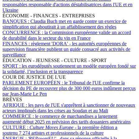
responsables responsable d'actions déstabilisatrices dans l'UE et en
Ukraine
ÉCONOMIE - FINANCES - ENTREPRISES
BANQUES :
Claudia Buch met en garde contre un exercice de
simplification qui aboutirait à un affaiblissement des règles
CONCURRENCE :
la Commission européenne valide un accord
de durabilité dans le secteur du vin en France
FINANCES :
règlement 'DORA' - les autorités européennes de
supervision financière publient un guide consacré aux activités de
surveillance
ÉDUCATION - JEUNESSE - CULTURE - SPORT
SPORT :
les eurodéputés soutiennent un modèle européen fondé sur
la solidarité, l’inclusion et la transparence
COUR DE JUSTICE DE L'UE
PARLEMENT EUROPÉEN :
le Tribunal de l'UE confirme la
décision du PE de recouvrer plus de 300 000 euros indûment perçus
par Jean-Marie Le Pen
BRÈVES
AFRIQUE :
les pays de l'UE s'apprêtent à sanctionner de nouveaux
acteurs impliqués dans les crises au Soudan et au Mali
COMMERCE :
le commerce de marchandises a largement
augmenté début 2025 en prévision des tarifs douaniers américains
CULTURE :
Culture Moves Europe
- la première édition a
soutenu 7 274 artistes et professionnels de la culture
ÉNERGIE :
'REPowerEU' -
dans sa réponse officielle à la