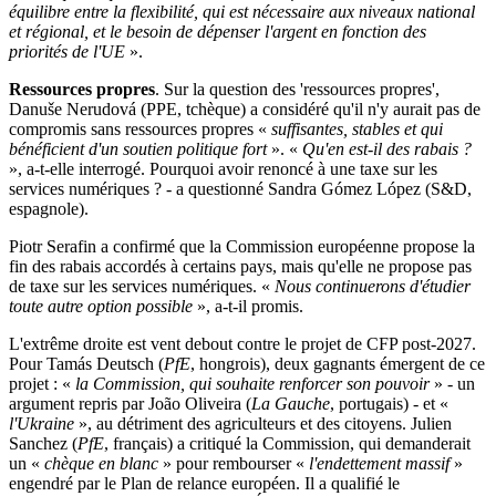
équilibre entre la flexibilité, qui est nécessaire aux niveaux national
et régional, et le besoin de dépenser l'argent en fonction des
priorités de l'UE
».
Ressources propres
. Sur la question des 'ressources propres',
Danuše Nerudová (PPE, tchèque) a considéré qu'il n'y aurait pas de
compromis sans ressources propres «
suffisantes, stables et qui
bénéficient d'un soutien politique fort
». «
Qu'en est-il des rabais ?
», a-t-elle interrogé. Pourquoi avoir renoncé à une taxe sur les
services numériques ? - a questionné Sandra Gómez López (S&D,
espagnole).
Piotr Serafin a confirmé que la Commission européenne propose la
fin des rabais accordés à certains pays, mais qu'elle ne propose pas
de taxe sur les services numériques. «
Nous continuerons d'étudier
toute autre option possible
», a-t-il promis.
L'extrême droite est vent debout contre le projet de CFP post-2027.
Pour Tamás Deutsch (
PfE
, hongrois), deux gagnants émergent de ce
projet : «
la Commission, qui souhaite renforcer son pouvoir
» - un
argument repris par João Oliveira (
La Gauche
, portugais) - et «
l'Ukraine
», au détriment des agriculteurs et des citoyens. Julien
Sanchez (
PfE
, français) a critiqué la Commission, qui demanderait
un «
chèque en blanc
» pour rembourser «
l'endettement massif
»
engendré par le Plan de relance européen. Il a qualifié le