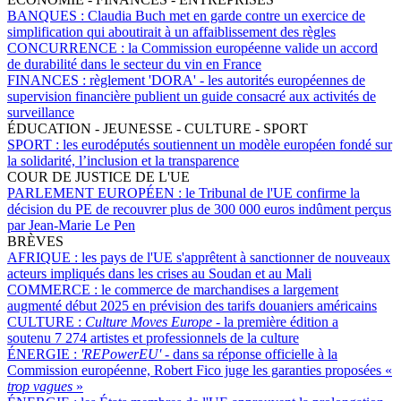
BANQUES :
Claudia Buch met en garde contre un exercice de
simplification qui aboutirait à un affaiblissement des règles
CONCURRENCE :
la Commission européenne valide un accord
de durabilité dans le secteur du vin en France
FINANCES :
règlement 'DORA' - les autorités européennes de
supervision financière publient un guide consacré aux activités de
surveillance
ÉDUCATION - JEUNESSE - CULTURE - SPORT
SPORT :
les eurodéputés soutiennent un modèle européen fondé sur
la solidarité, l’inclusion et la transparence
COUR DE JUSTICE DE L'UE
PARLEMENT EUROPÉEN :
le Tribunal de l'UE confirme la
décision du PE de recouvrer plus de 300 000 euros indûment perçus
par Jean-Marie Le Pen
BRÈVES
AFRIQUE :
les pays de l'UE s'apprêtent à sanctionner de nouveaux
acteurs impliqués dans les crises au Soudan et au Mali
COMMERCE :
le commerce de marchandises a largement
augmenté début 2025 en prévision des tarifs douaniers américains
CULTURE :
Culture Moves Europe
- la première édition a
soutenu 7 274 artistes et professionnels de la culture
ÉNERGIE :
'REPowerEU' -
dans sa réponse officielle à la
Commission européenne, Robert Fico juge les garanties proposées «
trop vagues
»