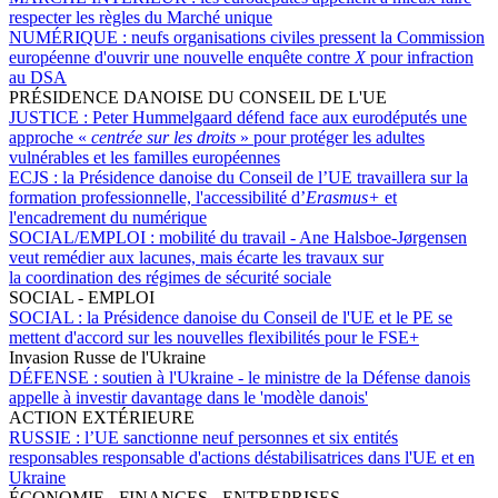
respecter les règles du Marché unique
NUMÉRIQUE :
neufs organisations civiles pressent la Commission
européenne d'ouvrir une nouvelle enquête contre
X
pour infraction
au DSA
PRÉSIDENCE DANOISE DU CONSEIL DE L'UE
JUSTICE :
Peter Hummelgaard défend face aux eurodéputés une
approche «
centrée sur les droits
» pour protéger les adultes
vulnérables et les familles européennes
ECJS :
la Présidence danoise du Conseil de l’UE travaillera sur la
formation professionnelle, l'accessibilité d’
Erasmus+
et
l'encadrement du numérique
SOCIAL/EMPLOI :
mobilité du travail - Ane Halsboe-Jørgensen
veut remédier aux lacunes, mais écarte les travaux sur
la coordination des régimes de sécurité sociale
SOCIAL - EMPLOI
SOCIAL :
la Présidence danoise du Conseil de l'UE et le PE se
mettent d'accord sur les nouvelles flexibilités pour le FSE+
Invasion Russe de l'Ukraine
DÉFENSE :
soutien à l'Ukraine - le ministre de la Défense danois
appelle à investir davantage dans le 'modèle danois'
ACTION EXTÉRIEURE
RUSSIE :
l’UE sanctionne neuf personnes et six entités
responsables responsable d'actions déstabilisatrices dans l'UE et en
Ukraine
ÉCONOMIE - FINANCES - ENTREPRISES