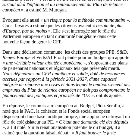
surtout dû à l'inflation et au remboursement du Plan de relance
européen
», a estimé M. Mureșan.
Évoquant elle aussi «
un risque pour la méthode communautaire
»,
Carla Tavares a estimé que les citoyens avaient «
besoin de plus
d'Europe, pas de moins
». Elle s'est interrogée sur le rôle du
Parlement européen en tant qu'autorité budgétaire dans cette
nouvelle façon de gérer le CFP.
Dans une déclaration commune, les chefs des groupes PPE, S&D,
Renew Europe
et Verts/ALE ont plaidé pour un budget qui apporte
«
une véritable valeur ajoutée européenne
», s'opposant aux plans
de partenariat nationaux et régionaux tels que présentés mardi. «
Nous défendrons un CFP ambitieux et solide, doté de ressources
accrues par rapport à la période 2021-2027, d'une capacité
intégrée de réponse aux crises et dans lequel le remboursement des
emprunts du Plan de relance européen ne doit pas compromettre le
financement des politiques et priorités de l'UE
», ont-ils ajouté.
En réponse, le commissaire européen au Budget, Piotr Serafin, a
noté que la PAC, la cohésion et le Fonds social européen
disposeront d'une base juridique propre, une approche octroyant un
rôle de colégislateur au PE. «
C'était une demande clé des députés
», a-t-il noté. Sur la renationalisation potentielle du budget, il a
estimé que la question faisait débat : «
Il faut trouver le juste