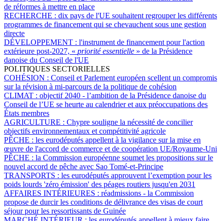
de réformes à mettre en place
RECHERCHE :
dix pays de l'UE souhaitent regrouper les différents
programmes de financement qui se chevauchent sous une gestion
directe
DÉVELOPPEMENT :
l'instrument de financement pour l'action
extérieure post-2027, «
priorité essentielle
» de la Présidence
danoise du Conseil de l'UE
POLITIQUES SECTORIELLES
COHÉSION :
Conseil et Parlement européen scellent un compromis
sur la révision à mi-parcours de la politique de cohésion
CLIMAT :
objectif 2040 - l’ambition de la Présidence danoise du
Conseil de l’UE se heurte au calendrier et aux préoccupations des
États membres
AGRICULTURE :
Chypre souligne la nécessité de concilier
objectifs environnementaux et compétitivité agricole
PÊCHE :
les eurodéputés appellent à la vigilance sur la mise en
œuvre de l'accord de commerce et de coopération UE/Royaume-Uni
PÊCHE :
la Commission européenne soumet les propositions sur le
nouvel accord de pêche avec Sao Tomé-et-Principe
TRANSPORTS :
les eurodéputés approuvent l’exemption pour les
poids lourds 'zéro émission' des péages routiers jusqu'en 2031
AFFAIRES INTÉRIEURES :
réadmissions - la Commission
propose de durcir les conditions de délivrance des visas de court
séjour pour les ressortissants de Guinée
MARCHÉ INTÉRIEUR :
les eurodéputés appellent à mieux faire