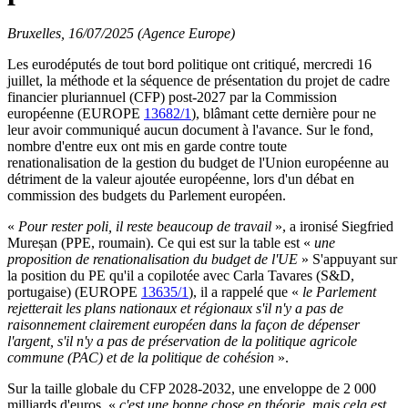
Bruxelles, 16/07/2025 (Agence Europe)
Les eurodéputés de tout bord politique ont critiqué, mercredi 16
juillet, la méthode et la séquence de présentation du projet de cadre
financier pluriannuel (CFP) post-2027 par la Commission
européenne (EUROPE
13682/1
), blâmant cette dernière pour ne
leur avoir communiqué aucun document à l'avance. Sur le fond,
nombre d'entre eux ont mis en garde contre toute
renationalisation de la gestion du budget de l'Union européenne au
détriment de la valeur ajoutée européenne, lors d'un débat en
commission des budgets du Parlement européen.
«
Pour rester poli, il reste beaucoup de travail
», a ironisé Siegfried
Mureșan (PPE, roumain). Ce qui est sur la table est «
une
proposition de renationalisation du budget de l'UE
» S'appuyant sur
la position du PE qu'il a copilotée avec Carla Tavares (S&D,
portugaise) (EUROPE
13635/1
), il a rappelé que «
le Parlement
rejetterait les plans nationaux et régionaux s'il n'y a pas de
raisonnement clairement européen dans la façon de dépenser
l'argent, s'il n'y a pas de préservation de la politique agricole
commune (PAC) et de la politique de cohésion
».
Sur la taille globale du CFP 2028-2032, une enveloppe de 2 000
milliards d'euros, «
c'est une bonne chose en théorie, mais cela est