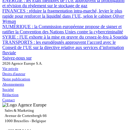
ÉNERGIE :
les États membres de l'UE approuvent la prolongation
et révision du règlement sur le stockage de gaz
FINANCES :
réduire la fragmentation intra-marché, levier le plus
rapide pour renforcer la liquidité dans l’UE, selon le cabinet
Oliver
Wyman
NUMÉRIQUE :
la Commission européenne propose de signer et
ratifier la Convention des Nations Unies contre la cybercriminalité
SYRIE :
l'UE exhorte à la mise en œuvre du cessez-le-feu à Soueida
TRANSPORTS :
les eurodéputés approuvent l’accord avec le
Conseil de l’UE sur la directive relative aux services d’information
fluviale
Suivez-nous sur
2026 Agence Europe S.A.
Vie privée
Droits d'auteur
Notre publication
Abonnements
Société
Rédaction
Contact
Sales & Marketing
Avenue de Cortenbergh 66
1000 Bruxelles - Belgique