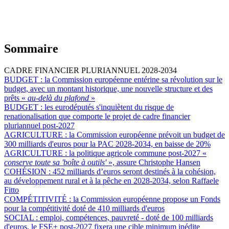
Sommaire
CADRE FINANCIER PLURIANNUEL 2028-2034
BUDGET :
la Commission européenne entérine sa révolution sur le
budget, avec un montant historique, une nouvelle structure et des
prêts «
au-delà du plafond
»
BUDGET :
les eurodéputés s'inquiètent du risque de
renationalisation que comporte le projet de cadre financier
pluriannuel post-2027
AGRICULTURE :
la Commission européenne prévoit un budget de
300 milliards d'euros pour la PAC 2028-2034, en baisse de 20%
AGRICULTURE :
la politique agricole commune post-2027 «
conserve toute sa 'boîte à outils'
», assure Christophe Hansen
COHÉSION :
452 milliards d’euros seront destinés à la cohésion,
au développement rural et à la pêche en 2028-2034, selon Raffaele
Fitto
COMPÉTITIVITÉ :
la Commission européenne propose un Fonds
pour la compétitivité doté de 410 milliards d'euros
SOCIAL :
emploi, compétences, pauvreté - doté de 100 milliards
d'euros, le FSE+ post-2027 fixera une cible minimum inédite