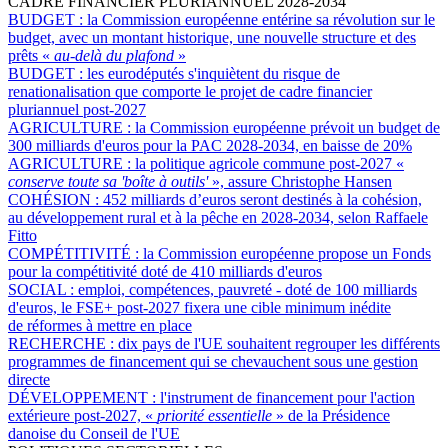
CADRE FINANCIER PLURIANNUEL 2028-2034
BUDGET :
la Commission européenne entérine sa révolution sur le
budget, avec un montant historique, une nouvelle structure et des
prêts «
au-delà du plafond
»
BUDGET :
les eurodéputés s'inquiètent du risque de
renationalisation que comporte le projet de cadre financier
pluriannuel post-2027
AGRICULTURE :
la Commission européenne prévoit un budget de
300 milliards d'euros pour la PAC 2028-2034, en baisse de 20%
AGRICULTURE :
la politique agricole commune post-2027 «
conserve toute sa 'boîte à outils'
», assure Christophe Hansen
COHÉSION :
452 milliards d’euros seront destinés à la cohésion,
au développement rural et à la pêche en 2028-2034, selon Raffaele
Fitto
COMPÉTITIVITÉ :
la Commission européenne propose un Fonds
pour la compétitivité doté de 410 milliards d'euros
SOCIAL :
emploi, compétences, pauvreté - doté de 100 milliards
d'euros, le FSE+ post-2027 fixera une cible minimum inédite
de réformes à mettre en place
RECHERCHE :
dix pays de l'UE souhaitent regrouper les différents
programmes de financement qui se chevauchent sous une gestion
directe
DÉVELOPPEMENT :
l'instrument de financement pour l'action
extérieure post-2027, «
priorité essentielle
» de la Présidence
danoise du Conseil de l'UE