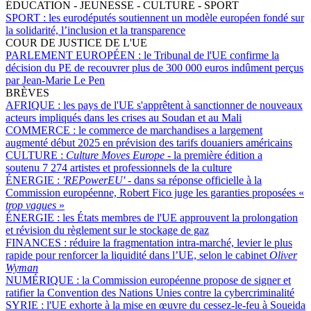
ÉDUCATION - JEUNESSE - CULTURE - SPORT
SPORT :
les eurodéputés soutiennent un modèle européen fondé sur
la solidarité, l’inclusion et la transparence
COUR DE JUSTICE DE L'UE
PARLEMENT EUROPÉEN :
le Tribunal de l'UE confirme la
décision du PE de recouvrer plus de 300 000 euros indûment perçus
par Jean-Marie Le Pen
BRÈVES
AFRIQUE :
les pays de l'UE s'apprêtent à sanctionner de nouveaux
acteurs impliqués dans les crises au Soudan et au Mali
COMMERCE :
le commerce de marchandises a largement
augmenté début 2025 en prévision des tarifs douaniers américains
CULTURE :
Culture Moves Europe
- la première édition a
soutenu 7 274 artistes et professionnels de la culture
ÉNERGIE :
'REPowerEU' -
dans sa réponse officielle à la
Commission européenne, Robert Fico juge les garanties proposées «
trop vagues
»
ÉNERGIE :
les États membres de l'UE approuvent la prolongation
et révision du règlement sur le stockage de gaz
FINANCES :
réduire la fragmentation intra-marché, levier le plus
rapide pour renforcer la liquidité dans l’UE, selon le cabinet
Oliver
Wyman
NUMÉRIQUE :
la Commission européenne propose de signer et
ratifier la Convention des Nations Unies contre la cybercriminalité
SYRIE :
l'UE exhorte à la mise en œuvre du cessez-le-feu à Soueida