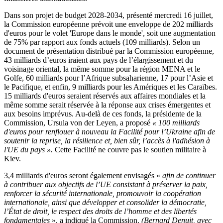
Dans son projet de budget
2028-2034, présenté mercredi 16 juillet,
la Commission européenne prévoit une enveloppe de 202 milliards
d'euros pour le volet 'Europe dans le monde', soit une augmentation
de 75% par rapport aux fonds actuels (109 milliards).
Selon un
document de présentation distribué par la Commission européenne,
43 milliards d’euros iraient aux pays de l’élargissement et du
voisinage oriental, la même somme pour la région MENA et le
Golfe, 60 milliards pour l’Afrique subsaharienne, 17 pour l’Asie et
le Pacifique, et enfin, 9 milliards pour les Amériques et les Caraïbes.
15 milliards d'euros seraient réservés aux affaires mondiales et la
même somme serait réservée à la réponse aux crises émergentes et
aux besoins imprévus. Au-delà de ces fonds, la présidente de la
Commission, Ursula von der Leyen, a proposé
« 100 milliards
d'euros pour renflouer à nouveau la Facilité pour l’Ukraine afin de
soutenir la reprise, la résilience et, bien sûr, l’accès à l'adhésion à
l'UE du pays ».
Cette Facilité ne couvre pas le soutien militaire à
Kiev.
3,4 milliards d'euros seront également envisagés «
afin de continuer
à contribuer aux objectifs de l’UE consistant à préserver la paix,
renforcer la sécurité internationale, promouvoir la coopération
internationale, ainsi que développer et consolider la démocratie,
l’État de droit, le respect des droits de l’homme et des libertés
fondamentales
», a indiqué la Commission.
(Bernard Denuit, avec