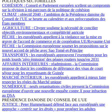
POLITIQUES SECTORIELLES
COHÉSION :
Conseil et Parlement européen scellent un compromis
sur la révision à mi-parcours de la politique de cohésion
CLIMAT :
objectif 2040 - l’ambition de la Présidence danoise du
Conseil de l’UE se heurte au calendrier et aux préoccupations des
États membres
AGRICULTURE :
Chypre souligne la nécessité de concilier
objectifs environnementaux et compétitivité agricole
PÊCHE :
les eurodéputés appellent à la vigilance sur la mise en
œuvre de l'accord de commerce et de coopération UE/Royaume-Uni
PÊCHE :
la Commission européenne soumet les propositions sur le
nouvel accord de pêche avec Sao Tomé-et-Principe
TRANSPORTS :
les eurodéputés approuvent l’exemption pour les
poids lourds 'zéro émission' des péages routiers jusqu'en 2031
AFFAIRES INTÉRIEURES :
réadmissions - la Commission
propose de durcir les conditions de délivrance des visas de court
séjour pour les ressortissants de Guinée
MARCHÉ INTÉRIEUR :
les eurodéputés appellent à mieux faire
respecter les règles du Marché unique
NUMÉRIQUE :
neufs organisations civiles pressent la Commission
européenne d'ouvrir une nouvelle enquête contre
X
pour infraction
au DSA
PRÉSIDENCE DANOISE DU CONSEIL DE L'UE
JUSTICE :
Peter Hummelgaard défend face aux eurodéputés une
approche «
centrée sur les droits
» pour protéger les adultes