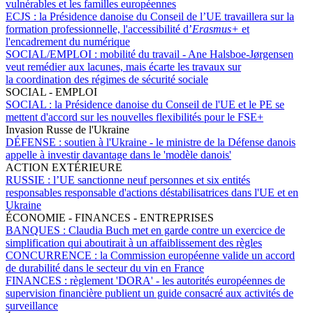
vulnérables et les familles européennes
ECJS :
la Présidence danoise du Conseil de l’UE travaillera sur la
formation professionnelle, l'accessibilité d’
Erasmus+
et
l'encadrement du numérique
SOCIAL/EMPLOI :
mobilité du travail - Ane Halsboe-Jørgensen
veut remédier aux lacunes, mais écarte les travaux sur
la coordination des régimes de sécurité sociale
SOCIAL - EMPLOI
SOCIAL :
la Présidence danoise du Conseil de l'UE et le PE se
mettent d'accord sur les nouvelles flexibilités pour le FSE+
Invasion Russe de l'Ukraine
DÉFENSE :
soutien à l'Ukraine - le ministre de la Défense danois
appelle à investir davantage dans le 'modèle danois'
ACTION EXTÉRIEURE
RUSSIE :
l’UE sanctionne neuf personnes et six entités
responsables responsable d'actions déstabilisatrices dans l'UE et en
Ukraine
ÉCONOMIE - FINANCES - ENTREPRISES
BANQUES :
Claudia Buch met en garde contre un exercice de
simplification qui aboutirait à un affaiblissement des règles
CONCURRENCE :
la Commission européenne valide un accord
de durabilité dans le secteur du vin en France
FINANCES :
règlement 'DORA' - les autorités européennes de
supervision financière publient un guide consacré aux activités de
surveillance