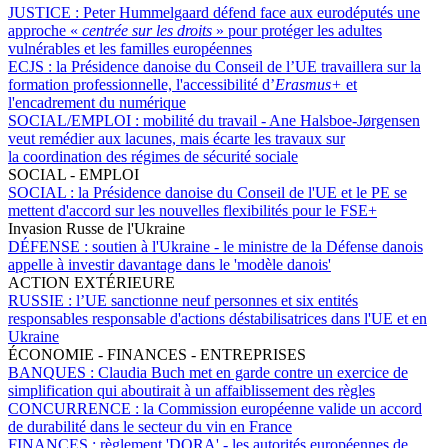
JUSTICE :
Peter Hummelgaard défend face aux eurodéputés une
approche «
centrée sur les droits
» pour protéger les adultes
vulnérables et les familles européennes
ECJS :
la Présidence danoise du Conseil de l’UE travaillera sur la
formation professionnelle, l'accessibilité d’
Erasmus+
et
l'encadrement du numérique
SOCIAL/EMPLOI :
mobilité du travail - Ane Halsboe-Jørgensen
veut remédier aux lacunes, mais écarte les travaux sur
la coordination des régimes de sécurité sociale
SOCIAL - EMPLOI
SOCIAL :
la Présidence danoise du Conseil de l'UE et le PE se
mettent d'accord sur les nouvelles flexibilités pour le FSE+
Invasion Russe de l'Ukraine
DÉFENSE :
soutien à l'Ukraine - le ministre de la Défense danois
appelle à investir davantage dans le 'modèle danois'
ACTION EXTÉRIEURE
RUSSIE :
l’UE sanctionne neuf personnes et six entités
responsables responsable d'actions déstabilisatrices dans l'UE et en
Ukraine
ÉCONOMIE - FINANCES - ENTREPRISES
BANQUES :
Claudia Buch met en garde contre un exercice de
simplification qui aboutirait à un affaiblissement des règles
CONCURRENCE :
la Commission européenne valide un accord
de durabilité dans le secteur du vin en France
FINANCES :
règlement 'DORA' - les autorités européennes de