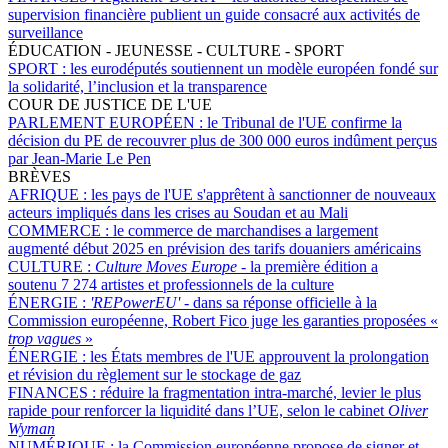
supervision financière publient un guide consacré aux activités de
surveillance
ÉDUCATION - JEUNESSE - CULTURE - SPORT
SPORT :
les eurodéputés soutiennent un modèle européen fondé sur
la solidarité, l’inclusion et la transparence
COUR DE JUSTICE DE L'UE
PARLEMENT EUROPÉEN :
le Tribunal de l'UE confirme la
décision du PE de recouvrer plus de 300 000 euros indûment perçus
par Jean-Marie Le Pen
BRÈVES
AFRIQUE :
les pays de l'UE s'apprêtent à sanctionner de nouveaux
acteurs impliqués dans les crises au Soudan et au Mali
COMMERCE :
le commerce de marchandises a largement
augmenté début 2025 en prévision des tarifs douaniers américains
CULTURE :
Culture Moves Europe
- la première édition a
soutenu 7 274 artistes et professionnels de la culture
ÉNERGIE :
'REPowerEU' -
dans sa réponse officielle à la
Commission européenne, Robert Fico juge les garanties proposées «
trop vagues
»
ÉNERGIE :
les États membres de l'UE approuvent la prolongation
et révision du règlement sur le stockage de gaz
FINANCES :
réduire la fragmentation intra-marché, levier le plus
rapide pour renforcer la liquidité dans l’UE, selon le cabinet
Oliver
Wyman
NUMÉRIQUE :
la Commission européenne propose de signer et