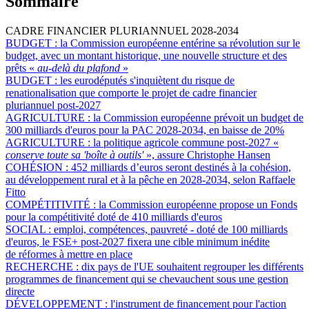
Sommaire
CADRE FINANCIER PLURIANNUEL 2028-2034
BUDGET :
la Commission européenne entérine sa révolution sur le
budget, avec un montant historique, une nouvelle structure et des
prêts «
au-delà du plafond
»
BUDGET :
les eurodéputés s'inquiètent du risque de
renationalisation que comporte le projet de cadre financier
pluriannuel post-2027
AGRICULTURE :
la Commission européenne prévoit un budget de
300 milliards d'euros pour la PAC 2028-2034, en baisse de 20%
AGRICULTURE :
la politique agricole commune post-2027 «
conserve toute sa 'boîte à outils'
», assure Christophe Hansen
COHÉSION :
452 milliards d’euros seront destinés à la cohésion,
au développement rural et à la pêche en 2028-2034, selon Raffaele
Fitto
COMPÉTITIVITÉ :
la Commission européenne propose un Fonds
pour la compétitivité doté de 410 milliards d'euros
SOCIAL :
emploi, compétences, pauvreté - doté de 100 milliards
d'euros, le FSE+ post-2027 fixera une cible minimum inédite
de réformes à mettre en place
RECHERCHE :
dix pays de l'UE souhaitent regrouper les différents
programmes de financement qui se chevauchent sous une gestion
directe
DÉVELOPPEMENT :
l'instrument de financement pour l'action