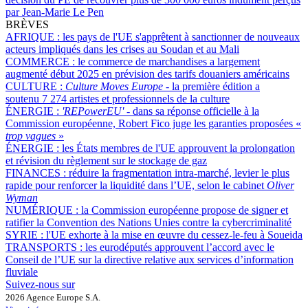
par Jean-Marie Le Pen
BRÈVES
AFRIQUE :
les pays de l'UE s'apprêtent à sanctionner de nouveaux
acteurs impliqués dans les crises au Soudan et au Mali
COMMERCE :
le commerce de marchandises a largement
augmenté début 2025 en prévision des tarifs douaniers américains
CULTURE :
Culture Moves Europe
- la première édition a
soutenu 7 274 artistes et professionnels de la culture
ÉNERGIE :
'REPowerEU' -
dans sa réponse officielle à la
Commission européenne, Robert Fico juge les garanties proposées «
trop vagues
»
ÉNERGIE :
les États membres de l'UE approuvent la prolongation
et révision du règlement sur le stockage de gaz
FINANCES :
réduire la fragmentation intra-marché, levier le plus
rapide pour renforcer la liquidité dans l’UE, selon le cabinet
Oliver
Wyman
NUMÉRIQUE :
la Commission européenne propose de signer et
ratifier la Convention des Nations Unies contre la cybercriminalité
SYRIE :
l'UE exhorte à la mise en œuvre du cessez-le-feu à Soueida
TRANSPORTS :
les eurodéputés approuvent l’accord avec le
Conseil de l’UE sur la directive relative aux services d’information
fluviale
Suivez-nous sur
2026 Agence Europe S.A.