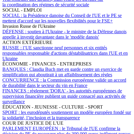
la coordination des régimes de sécurité sociale
SOCIAL - EMPLOI
SOCIAL :
la Présidence danoise du Conseil de l'UE et le PE se
mettent d'accord sur les nouvelles flexibilités pour le FSE+
Invasion Russe de l'Ukraine
DÉFENSE :
soutien à l'Ukraine - le ministre de la Défense danois
appelle à investir davantage dans le 'modèle danois'
ACTION EXTÉRIEURE
RUSSIE :
l’UE sanctionne neuf personnes et six entités
responsables responsable d'actions déstabilisatrices dans l'UE et en
Ukraine
ÉCONOMIE - FINANCES - ENTREPRISES
BANQUES :
Claudia Buch met en garde contre un exercice de
simplification qui aboutirait à un affaiblissement des règles
CONCURRENCE :
la Commission européenne valide un accord
de durabilité dans le secteur du vin en France
FINANCES :
règlement 'DORA' - les autorités européennes de
supervision financière publient un guide consacré aux activités de
surveillance
ÉDUCATION - JEUNESSE - CULTURE - SPORT
SPORT :
les eurodéputés soutiennent un modèle européen fondé sur
la solidarité, l’inclusion et la transparence
COUR DE JUSTICE DE L'UE
PARLEMENT EUROPÉEN :
le Tribunal de l'UE confirme la
décision du PE de recouvrer plus de 300 000 euros indûment perçus