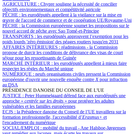
AGRICULTURE :
Chypre souligne la nécessité de concilier
objectifs environnementaux et compétitivité agricole
PÊCHE :
les eurodéputés appellent à la vigilance sur la mise en
œuvre de l'accord de commerce et de coopération UE/Royaume-Uni
PÊCHE :
la Commission européenne soumet les propositions sur le
nouvel accord de pêche avec Sao Tomé-et-Principe
TRANSPORTS :
les eurodéputés approuvent l’exemption pour les
poids lourds 'zéro émission' des péages routiers jusqu'en 2031
AFFAIRES INTÉRIEURES :
réadmissions - la Commission
propose de durcir les conditions de délivrance des visas de court
séjour pour les ressortissants de Guinée
MARCHÉ INTÉRIEUR :
les eurodéputés appellent à mieux faire
respecter les règles du Marché unique
NUMÉRIQUE :
neufs organisations civiles pressent la Commission
européenne d'ouvrir une nouvelle enquête contre
X
pour infraction
au DSA
PRÉSIDENCE DANOISE DU CONSEIL DE L'UE
JUSTICE :
Peter Hummelgaard défend face aux eurodéputés une
approche «
centrée sur les droits
» pour protéger les adultes
vulnérables et les familles européennes
ECJS :
la Présidence danoise du Conseil de l’UE travaillera sur la
formation professionnelle, l'accessibilité d’
Erasmus+
et
l'encadrement du numérique
SOCIAL/EMPLOI :
mobilité du travail - Ane Halsboe-Jørgensen
veut remédier aux lacunes, mais écarte les travaux sur