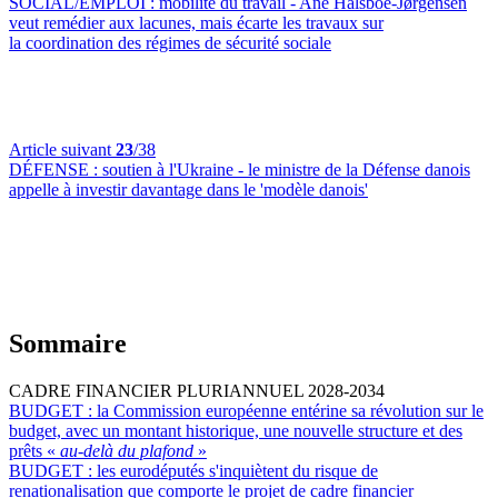
SOCIAL/EMPLOI :
mobilité du travail - Ane Halsboe-Jørgensen
veut remédier aux lacunes, mais écarte les travaux sur
la coordination des régimes de sécurité sociale
Article suivant
23
/38
DÉFENSE :
soutien à l'Ukraine - le ministre de la Défense danois
appelle à investir davantage dans le 'modèle danois'
Sommaire
CADRE FINANCIER PLURIANNUEL 2028-2034
BUDGET :
la Commission européenne entérine sa révolution sur le
budget, avec un montant historique, une nouvelle structure et des
prêts «
au-delà du plafond
»
BUDGET :
les eurodéputés s'inquiètent du risque de
renationalisation que comporte le projet de cadre financier