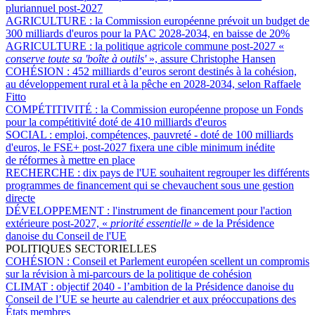
pluriannuel post-2027
AGRICULTURE :
la Commission européenne prévoit un budget de
300 milliards d'euros pour la PAC 2028-2034, en baisse de 20%
AGRICULTURE :
la politique agricole commune post-2027 «
conserve toute sa 'boîte à outils'
», assure Christophe Hansen
COHÉSION :
452 milliards d’euros seront destinés à la cohésion,
au développement rural et à la pêche en 2028-2034, selon Raffaele
Fitto
COMPÉTITIVITÉ :
la Commission européenne propose un Fonds
pour la compétitivité doté de 410 milliards d'euros
SOCIAL :
emploi, compétences, pauvreté - doté de 100 milliards
d'euros, le FSE+ post-2027 fixera une cible minimum inédite
de réformes à mettre en place
RECHERCHE :
dix pays de l'UE souhaitent regrouper les différents
programmes de financement qui se chevauchent sous une gestion
directe
DÉVELOPPEMENT :
l'instrument de financement pour l'action
extérieure post-2027, «
priorité essentielle
» de la Présidence
danoise du Conseil de l'UE
POLITIQUES SECTORIELLES
COHÉSION :
Conseil et Parlement européen scellent un compromis
sur la révision à mi-parcours de la politique de cohésion
CLIMAT :
objectif 2040 - l’ambition de la Présidence danoise du
Conseil de l’UE se heurte au calendrier et aux préoccupations des
États membres