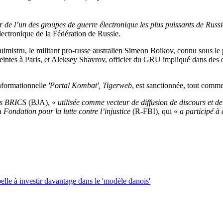
 de l’un des groupes de guerre électronique les plus puissants de Russ
lectronique de la Fédération de Russie.
imistru, le militant pro-russe australien Simeon Boikov, connu sous le
peintes à Paris, et Aleksey Shavrov, officier du GRU impliqué dans des op
informationnelle
'Portal Kombat', Tigerweb
, est sanctionnée, tout com
des BRICS
(BJA), «
utilisée comme vecteur de diffusion de discours et d
la
Fondation pour la lutte contre l’injustice
(R-FBI), qui «
a participé à 
pelle à investir davantage dans le 'modèle danois'