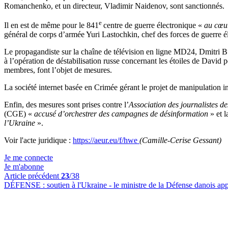
Romanchenko, et un directeur, Vladimir Naidenov, sont sanctionnés.
e
Il en est de même pour le 841
centre de guerre électronique «
au cœur
général de corps d’armée Yuri Lastochkin, chef des forces de guerre é
Le propagandiste sur la chaîne de télévision en ligne MD24, Dmitri Bu
à l’opération de déstabilisation russe concernant les étoiles de David 
membres, font l’objet de mesures.
La société internet basée en Crimée gérant le projet de manipulation 
Enfin, des mesures sont prises contre l’
Association des journalistes 
(CGE) «
accusé d’orchestrer des campagnes de désinformation
» et 
l’Ukraine
».
Voir l'acte juridique :
https://aeur.eu/f/hwe
(Camille-Cerise Gessant)
Je me connecte
Je m'abonne
Article précédent
23
/38
DÉFENSE :
soutien à l'Ukraine - le ministre de la Défense danois ap