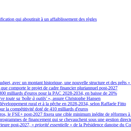
cation qui aboutirait à un affaiblissement des règles
dget, avec un montant historique, une nouvelle structure et des prêts «
n que comporte le projet de cadre financier pluriannuel post-2027
300 milliards d'euros pour la PAC 2028-2034, en baisse de 20%
e toute sa 'boîte à outils'
», assure Christophe Hansen
 développement rural et à la pêche en 2028-2034, selon Raffaele Fitto
 la compétitivité doté de 410 milliards d'euros
uros, le FSE+ post-2027 fixera une cible minimum inédite de réformes à
s programmes de financement qui se chevauchent sous une gestion direct
érieure post-2027, «
priorité essentielle
» de la Présidence danoise du Co