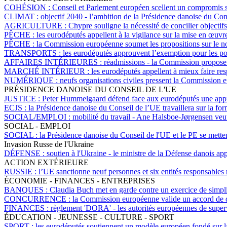
COHÉSION :
Conseil et Parlement européen scellent un compromis su
CLIMAT :
objectif 2040 - l’ambition de la Présidence danoise du Co
AGRICULTURE :
Chypre souligne la nécessité de concilier objectif
PÊCHE :
les eurodéputés appellent à la vigilance sur la mise en œ
PÊCHE :
la Commission européenne soumet les propositions sur le 
TRANSPORTS :
les eurodéputés approuvent l’exemption pour les poi
AFFAIRES INTÉRIEURES :
réadmissions - la Commission propose d
MARCHÉ INTÉRIEUR :
les eurodéputés appellent à mieux faire re
NUMÉRIQUE :
neufs organisations civiles pressent la Commission 
PRÉSIDENCE DANOISE DU CONSEIL DE L'UE
JUSTICE :
Peter Hummelgaard défend face aux eurodéputés une ap
ECJS :
la Présidence danoise du Conseil de l’UE travaillera sur la form
SOCIAL/EMPLOI :
mobilité du travail - Ane Halsboe-Jørgensen veut
SOCIAL - EMPLOI
SOCIAL :
la Présidence danoise du Conseil de l'UE et le PE se metten
Invasion Russe de l'Ukraine
DÉFENSE :
soutien à l'Ukraine - le ministre de la Défense danois ap
ACTION EXTÉRIEURE
RUSSIE :
l’UE sanctionne neuf personnes et six entités responsables 
ÉCONOMIE - FINANCES - ENTREPRISES
BANQUES :
Claudia Buch met en garde contre un exercice de simplifi
CONCURRENCE :
la Commission européenne valide un accord de du
FINANCES :
règlement 'DORA' - les autorités européennes de supervi
ÉDUCATION - JEUNESSE - CULTURE - SPORT
SPORT :
les eurodéputés soutiennent un modèle européen fondé sur la s