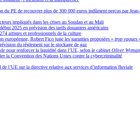
ion du PE de recouvrer plus de 300 000 euros indûment perçus par Jea
cteurs impliqués dans les crises au Soudan et au Mali
but 2025 en prévision des tarifs douaniers américains
274 artistes et professionnels de la culture
ion européenne, Robert Fico juge les garanties proposées «
trop vagues
révision du règlement sur le stockage de gaz
ide pour renforcer la liquidité dans l’UE, selon le cabinet
Oliver Wyman
ier la Convention des Nations Unies contre la cybercriminalité
de l’UE sur la directive relative aux services d’information fluviale