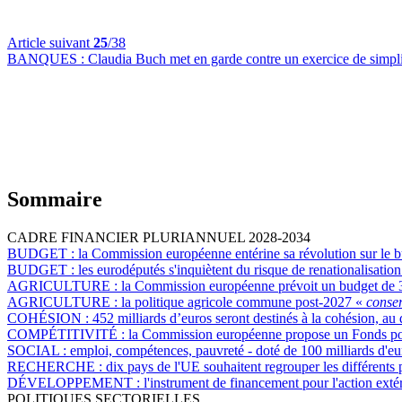
Article suivant
25
/38
BANQUES :
Claudia Buch met en garde contre un exercice de simplifi
Sommaire
CADRE FINANCIER PLURIANNUEL 2028-2034
BUDGET :
la Commission européenne entérine sa révolution sur le bu
BUDGET :
les eurodéputés s'inquiètent du risque de renationalisatio
AGRICULTURE :
la Commission européenne prévoit un budget de 
AGRICULTURE :
la politique agricole commune post-2027 «
conserv
COHÉSION :
452 milliards d’euros seront destinés à la cohésion, au
COMPÉTITIVITÉ :
la Commission européenne propose un Fonds pour
SOCIAL :
emploi, compétences, pauvreté - doté de 100 milliards d'e
RECHERCHE :
dix pays de l'UE souhaitent regrouper les différent
DÉVELOPPEMENT :
l'instrument de financement pour l'action ext
POLITIQUES SECTORIELLES