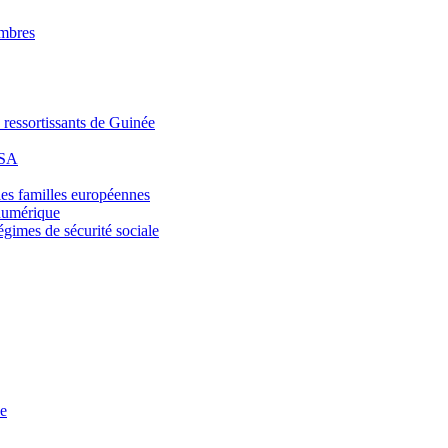
embres
 ressortissants de Guinée
DSA
 les familles européennes
numérique
égimes de sécurité sociale
ce