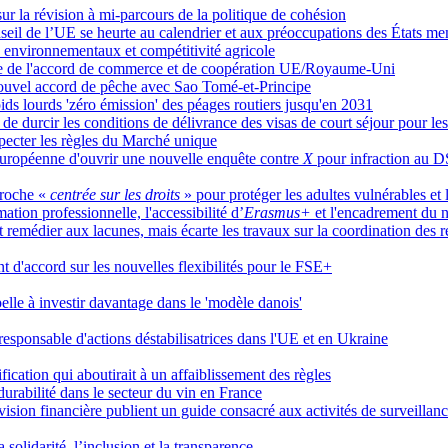
r la révision à mi-parcours de la politique de cohésion
nseil de l’UE se heurte au calendrier et aux préoccupations des États m
s environnementaux et compétitivité agricole
uvre de l'accord de commerce et de coopération UE/Royaume-Uni
nouvel accord de pêche avec Sao Tomé-et-Principe
ds lourds 'zéro émission' des péages routiers jusqu'en 2031
e durcir les conditions de délivrance des visas de court séjour pour les
specter les règles du Marché unique
européenne d'ouvrir une nouvelle enquête contre
X
pour infraction au 
proche «
centrée sur les droits
» pour protéger les adultes vulnérables et
ation professionnelle, l'accessibilité d’
Erasmus+
et l'encadrement du 
 remédier aux lacunes, mais écarte les travaux sur la coordination des r
t d'accord sur les nouvelles flexibilités pour le FSE+
pelle à investir davantage dans le 'modèle danois'
responsable d'actions déstabilisatrices dans l'UE et en Ukraine
cation qui aboutirait à un affaiblissement des règles
rabilité dans le secteur du vin en France
sion financière publient un guide consacré aux activités de surveillan
olidarité, l’inclusion et la transparence