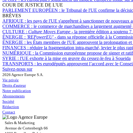
COUR DE JUSTICE DE L'UE
PARLEMENT EUROPÉEN :
le Tribunal de l'UE confirme la décis
BRÈVES
AFRIQUE :
les pays de l'UE s'apprêtent à sanctionner de nouveaux a
COMMERCE :
le commerce de marchandises a largement augmenté dé
CULTURE :
Culture Moves Europe
- la première édition a soutenu 7 
ÉNERGIE :
'REPowerEU' -
dans sa réponse officielle à la Commiss
ÉNERGIE :
les États membres de l'UE approuvent la prolongation et 
FINANCES :
réduire la fragmentation intra-marché, levier le plus rap
NUMÉRIQUE :
la Commission européenne propose de signer et ratif
SYRIE :
l'UE exhorte à la mise en œuvre du cessez-le-feu à Soueida
TRANSPORTS :
les eurodéputés approuvent l’accord avec le Conseil 
Suivez-nous sur
2026 Agence Europe S.A.
Vie privée
Droits d'auteur
Notre publication
Abonnements
Société
Rédaction
Contact
Sales & Marketing
Avenue de Cortenbergh 66