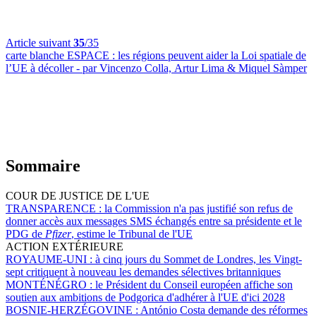
Article suivant
35
/35
carte blanche ESPACE :
les régions peuvent aider la Loi spatiale de
l’UE à décoller - par Vincenzo Colla, Artur Lima & Miquel Sàmper
Sommaire
COUR DE JUSTICE DE L'UE
TRANSPARENCE :
la Commission n'a pas justifié son refus de
donner accès aux messages SMS échangés entre sa présidente et le
PDG de
Pfizer
, estime le Tribunal de l'UE
ACTION EXTÉRIEURE
ROYAUME-UNI :
à cinq jours du Sommet de Londres, les Vingt-
sept critiquent à nouveau les demandes sélectives britanniques
MONTÉNÉGRO :
le Président du Conseil européen affiche son
soutien aux ambitions de Podgorica d'adhérer à l'UE d'ici 2028
BOSNIE-HERZÉGOVINE :
António Costa demande des réformes