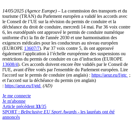
14/05/2025 (Agence Europe)
–
La commission des transports et du
tourisme (TRAN) du Parlement européen a validé les accords avec
le Conseil de l’UE sur la révision du permis de conduire et la
déchéance du droit de conduire, mercredi 14 mai. Par 36 voix contre
6, les eurodéputés ont approuvé le permis de conduire numérique
uniforme d'ici la fin de l'année 2030 et une harmonisation des
exigences médicales pour les conducteurs au niveau européen
(EUROPE
13607/7
). Par 37 voix contre 5, ils ont approuvé
également l’application à l’échelle européenne des suspensions ou
restrictions du permis de conduire en cas d’infraction (EUROPE
13608/4
). Ces accords doivent encore être validés par le Conseil de
l'UE, avant d'être votés par l'ensemble du Parlement européen. Lire
l'accord sur le permis de conduire (en anglais) :
https://aeur.eu/f/gtc
;
et l'accord sur la déchéance du permis (en anglais)
:
https://aeur.eu/f/gtd
(AD)
Je me connecte
Je m'abonne
Article précédent
33
/35
SPORT :
BeInclusive EU Sport Awards -
les lauréats ont été
annoncés