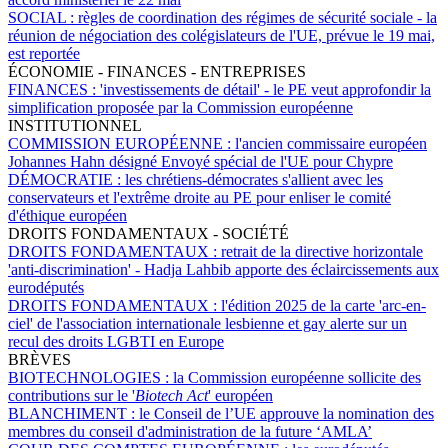
SOCIAL :
règles de coordination des régimes de sécurité sociale - la
réunion de négociation des colégislateurs de l'UE, prévue le 19 mai,
est reportée
ÉCONOMIE - FINANCES - ENTREPRISES
FINANCES :
'investissements de détail' - le PE veut approfondir la
simplification proposée par la Commission européenne
INSTITUTIONNEL
COMMISSION EUROPÉENNE :
l'ancien commissaire européen
Johannes Hahn désigné Envoyé spécial de l'UE pour Chypre
DÉMOCRATIE :
les chrétiens-démocrates s'allient avec les
conservateurs et l'extrême droite au PE pour enliser le comité
d'éthique européen
DROITS FONDAMENTAUX - SOCIÉTÉ
DROITS FONDAMENTAUX :
retrait de la directive horizontale
'anti-discrimination' - Hadja Lahbib apporte des éclaircissements aux
eurodéputés
DROITS FONDAMENTAUX :
l'édition 2025 de la carte 'arc-en-
ciel' de l'association internationale lesbienne et gay alerte sur un
recul des droits LGBTI en Europe
BRÈVES
BIOTECHNOLOGIES :
la Commission européenne sollicite des
contributions sur le '
Biotech Act
' européen
BLANCHIMENT :
le Conseil de l’UE approuve la nomination des
membres du conseil d'administration de la future ‘AMLA’