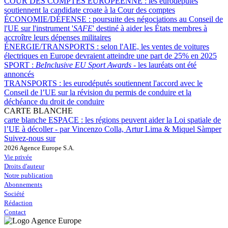
COUR DES COMPTES EUROPÉENNE :
les eurodéputés
soutiennent la candidate croate à la Cour des comptes
ÉCONOMIE/DÉFENSE :
poursuite des négociations au Conseil de
l'UE sur l'instrument '
SAFE
' destiné à aider les États membres à
accroître leurs dépenses militaires
ÉNERGIE/TRANSPORTS :
selon l'AIE, les ventes de voitures
électriques en Europe devraient atteindre une part de 25% en 2025
SPORT :
BeInclusive EU Sport Awards -
les lauréats ont été
annoncés
TRANSPORTS :
les eurodéputés soutiennent l'accord avec le
Conseil de l’UE sur la révision du permis de conduire et la
déchéance du droit de conduire
CARTE BLANCHE
carte blanche ESPACE :
les régions peuvent aider la Loi spatiale de
l’UE à décoller - par Vincenzo Colla, Artur Lima & Miquel Sàmper
Suivez-nous sur
2026 Agence Europe S.A.
Vie privée
Droits d'auteur
Notre publication
Abonnements
Société
Rédaction
Contact