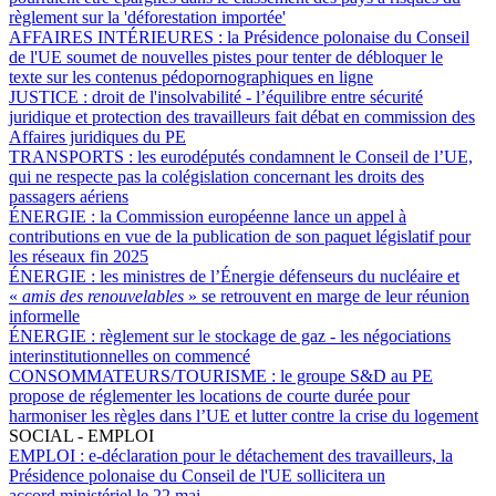
règlement sur la 'déforestation importée'
AFFAIRES INTÉRIEURES :
la Présidence polonaise du Conseil
de l'UE soumet de nouvelles pistes pour tenter de débloquer le
texte sur les contenus pédopornographiques en ligne
JUSTICE :
droit de l'insolvabilité - l’équilibre entre sécurité
juridique et protection des travailleurs fait débat en commission des
Affaires juridiques du PE
TRANSPORTS :
les eurodéputés condamnent le Conseil de l’UE,
qui ne respecte pas la colégislation concernant les droits des
passagers aériens
ÉNERGIE :
la Commission européenne lance un appel à
contributions en vue de la publication de son paquet législatif pour
les réseaux fin 2025
ÉNERGIE :
les ministres de l’Énergie défenseurs du nucléaire et
«
amis des renouvelables
» se retrouvent en marge de leur réunion
informelle
ÉNERGIE :
règlement sur le stockage de gaz - les négociations
interinstitutionnelles on commencé
CONSOMMATEURS/TOURISME :
le groupe S&D au PE
propose de réglementer les locations de courte durée pour
harmoniser les règles dans l’UE et lutter contre la crise du logement
SOCIAL - EMPLOI
EMPLOI :
e-déclaration pour le détachement des travailleurs, la
Présidence polonaise du Conseil de l'UE sollicitera un
accord ministériel le 22 mai