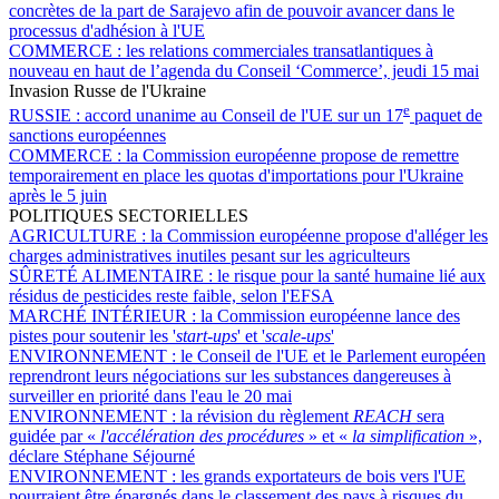
concrètes de la part de Sarajevo afin de pouvoir avancer dans le
processus d'adhésion à l'UE
COMMERCE :
les relations commerciales transatlantiques à
nouveau en haut de l’agenda du Conseil ‘Commerce’, jeudi 15 mai
Invasion Russe de l'Ukraine
e
RUSSIE :
accord unanime au Conseil de l'UE sur un 17
paquet de
sanctions européennes
COMMERCE :
la Commission européenne propose de remettre
temporairement en place les quotas d'importations pour l'Ukraine
après le 5 juin
POLITIQUES SECTORIELLES
AGRICULTURE :
la Commission européenne propose d'alléger les
charges administratives inutiles pesant sur les agriculteurs
SÛRETÉ ALIMENTAIRE :
le risque pour la santé humaine lié aux
résidus de pesticides reste faible, selon l'EFSA
MARCHÉ INTÉRIEUR :
la Commission européenne lance des
pistes pour soutenir les '
start-ups
' et '
scale-ups
'
ENVIRONNEMENT :
le Conseil de l'UE et le Parlement européen
reprendront leurs négociations sur les substances dangereuses à
surveiller en priorité dans l'eau le 20 mai
ENVIRONNEMENT :
la révision du règlement
REACH
sera
guidée par «
l'accélération des procédures
» et «
la simplification
»,
déclare Stéphane Séjourné
ENVIRONNEMENT :
les grands exportateurs de bois vers l'UE
pourraient être épargnés dans le classement des pays à risques du