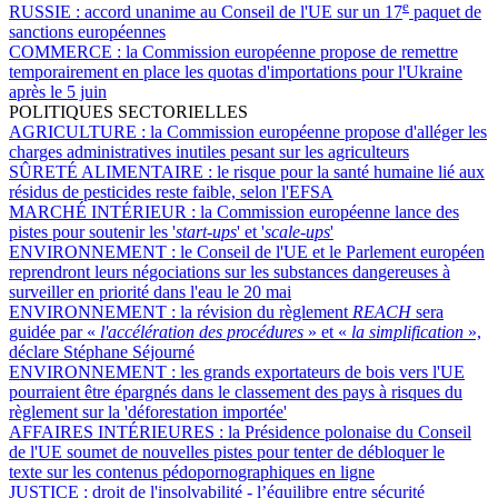
e
RUSSIE :
accord unanime au Conseil de l'UE sur un 17
paquet de
sanctions européennes
COMMERCE :
la Commission européenne propose de remettre
temporairement en place les quotas d'importations pour l'Ukraine
après le 5 juin
POLITIQUES SECTORIELLES
AGRICULTURE :
la Commission européenne propose d'alléger les
charges administratives inutiles pesant sur les agriculteurs
SÛRETÉ ALIMENTAIRE :
le risque pour la santé humaine lié aux
résidus de pesticides reste faible, selon l'EFSA
MARCHÉ INTÉRIEUR :
la Commission européenne lance des
pistes pour soutenir les '
start-ups
' et '
scale-ups
'
ENVIRONNEMENT :
le Conseil de l'UE et le Parlement européen
reprendront leurs négociations sur les substances dangereuses à
surveiller en priorité dans l'eau le 20 mai
ENVIRONNEMENT :
la révision du règlement
REACH
sera
guidée par «
l'accélération des procédures
» et «
la simplification
»,
déclare Stéphane Séjourné
ENVIRONNEMENT :
les grands exportateurs de bois vers l'UE
pourraient être épargnés dans le classement des pays à risques du
règlement sur la 'déforestation importée'
AFFAIRES INTÉRIEURES :
la Présidence polonaise du Conseil
de l'UE soumet de nouvelles pistes pour tenter de débloquer le
texte sur les contenus pédopornographiques en ligne
JUSTICE :
droit de l'insolvabilité - l’équilibre entre sécurité