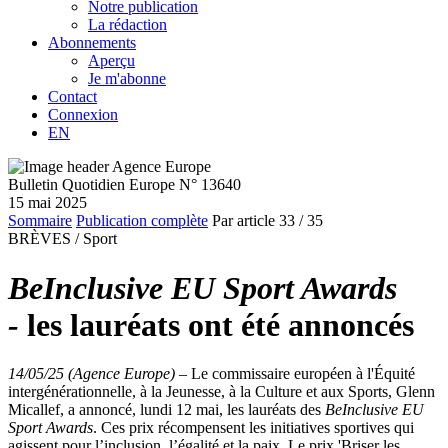
Notre publication
La rédaction
Abonnements
Aperçu
Je m'abonne
Contact
Connexion
EN
Bulletin Quotidien Europe N° 13640
15 mai 2025
Sommaire
Publication complète
Par article
33
/ 35
BRÈVES /
Sport
BeInclusive EU Sport Awards
-
les lauréats ont été annoncés
14/05/25 (Agence Europe)
–
Le commissaire européen à l'Équité
intergénérationnelle, à la Jeunesse, à la Culture et aux Sports, Glenn
Micallef, a annoncé, lundi 12 mai, les lauréats des
BeInclusive EU
Sport Awards
. Ces prix récompensent les initiatives sportives qui
agissent pour l’inclusion, l’égalité et la paix. Le prix 'Briser les