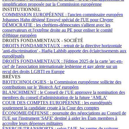
simplification proposée par la Commission européenne
INSTITUTIONNEL
COMMISSION EUROPÉENNE :
l'ancien commissaire européen
Johannes Hahn désigné Envoyé spécial de l'UE pour Chypre
DÉMOCRATIE :
les chrétiens-démocrates s'allient avec les
conservateurs et l'extrême droite au PE pour enliser le comité
d'éthique européen
DROITS FONDAMENTAUX - SOCIÉTÉ
DROITS FONDAMENTAUX :
retrait de la directive horizontale
'anti-discrimination' - Hadja Lahbib apporte des éclaircissements aux
eurodéputés
DROITS FONDAMENTAUX :
l'édition 2025 de la carte 'arc-en-
ciel' de l'association internationale lesbienne et gay alerte sur un
recul des droits LGBTI en Europe
BRÈVES
BIOTECHNOLOGIES :
la Commission européenne sollicite des
contributions sur le '
Biotech Act
' européen
BLANCHIMENT :
le Conseil de l’UE approuve la nomination des
membres du conseil d'administration de la future ‘AMLA’
COUR DES COMPTES EUROPÉENNE :
les eurodéputés
soutiennent la candidate croate à la Cour des comptes
ÉCONOMIE/DÉFENSE :
poursuite des négociations au Conseil de
l'UE sur l'instrument '
SAFE
' destiné à aider les États membres à
accroître leurs dépenses militaires
ÉNERGIE/TRANSPORTS :
selon l'AIE, les ventes de voitures