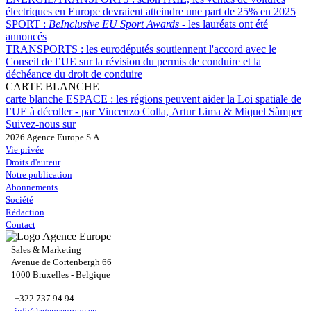
électriques en Europe devraient atteindre une part de 25% en 2025
SPORT :
BeInclusive EU Sport Awards -
les lauréats ont été
annoncés
TRANSPORTS :
les eurodéputés soutiennent l'accord avec le
Conseil de l’UE sur la révision du permis de conduire et la
déchéance du droit de conduire
CARTE BLANCHE
carte blanche ESPACE :
les régions peuvent aider la Loi spatiale de
l’UE à décoller - par Vincenzo Colla, Artur Lima & Miquel Sàmper
Suivez-nous sur
2026 Agence Europe S.A.
Vie privée
Droits d'auteur
Notre publication
Abonnements
Société
Rédaction
Contact
Sales & Marketing
Avenue de Cortenbergh 66
1000 Bruxelles - Belgique
+322 737 94 94
info@agenceurope.eu