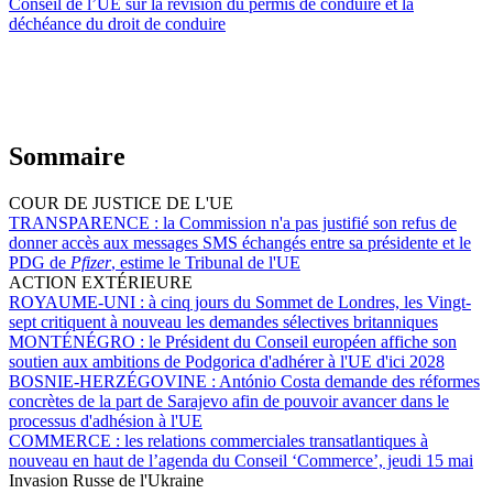
Conseil de l’UE sur la révision du permis de conduire et la
déchéance du droit de conduire
Sommaire
COUR DE JUSTICE DE L'UE
TRANSPARENCE :
la Commission n'a pas justifié son refus de
donner accès aux messages SMS échangés entre sa présidente et le
PDG de
Pfizer
, estime le Tribunal de l'UE
ACTION EXTÉRIEURE
ROYAUME-UNI :
à cinq jours du Sommet de Londres, les Vingt-
sept critiquent à nouveau les demandes sélectives britanniques
MONTÉNÉGRO :
le Président du Conseil européen affiche son
soutien aux ambitions de Podgorica d'adhérer à l'UE d'ici 2028
BOSNIE-HERZÉGOVINE :
António Costa demande des réformes
concrètes de la part de Sarajevo afin de pouvoir avancer dans le
processus d'adhésion à l'UE
COMMERCE :
les relations commerciales transatlantiques à
nouveau en haut de l’agenda du Conseil ‘Commerce’, jeudi 15 mai
Invasion Russe de l'Ukraine