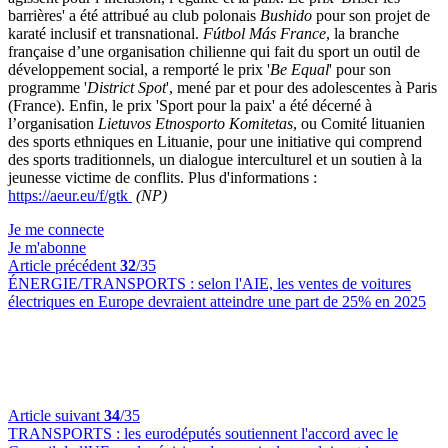
barrières' a été attribué au club polonais
Bushido
pour son projet de
karaté inclusif et transnational.
Fútbol Más France
, la branche
française d’une organisation chilienne qui fait du sport un outil de
développement social, a remporté le prix '
Be Equal
' pour son
programme '
District Spot
', mené par et pour des adolescentes à Paris
(France). Enfin, le prix 'Sport pour la paix' a été décerné à
l’organisation
Lietuvos Etnosporto Komitetas
, ou Comité lituanien
des sports ethniques en Lituanie, pour une initiative qui comprend
des sports traditionnels, un dialogue interculturel et un soutien à la
jeunesse victime de conflits. Plus d'informations :
https://aeur.eu/f/gtk
(NP)
Je me connecte
Je m'abonne
Article précédent
32
/35
ÉNERGIE/TRANSPORTS :
selon l'AIE, les ventes de voitures
électriques en Europe devraient atteindre une part de 25% en 2025
Article suivant
34
/35
TRANSPORTS :
les eurodéputés soutiennent l'accord avec le