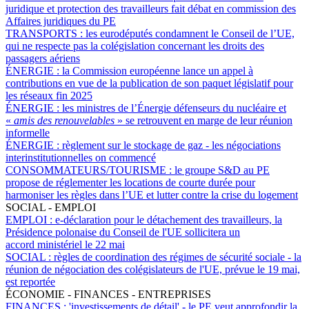
juridique et protection des travailleurs fait débat en commission des
Affaires juridiques du PE
TRANSPORTS :
les eurodéputés condamnent le Conseil de l’UE,
qui ne respecte pas la colégislation concernant les droits des
passagers aériens
ÉNERGIE :
la Commission européenne lance un appel à
contributions en vue de la publication de son paquet législatif pour
les réseaux fin 2025
ÉNERGIE :
les ministres de l’Énergie défenseurs du nucléaire et
«
amis des renouvelables
» se retrouvent en marge de leur réunion
informelle
ÉNERGIE :
règlement sur le stockage de gaz - les négociations
interinstitutionnelles on commencé
CONSOMMATEURS/TOURISME :
le groupe S&D au PE
propose de réglementer les locations de courte durée pour
harmoniser les règles dans l’UE et lutter contre la crise du logement
SOCIAL - EMPLOI
EMPLOI :
e-déclaration pour le détachement des travailleurs, la
Présidence polonaise du Conseil de l'UE sollicitera un
accord ministériel le 22 mai
SOCIAL :
règles de coordination des régimes de sécurité sociale - la
réunion de négociation des colégislateurs de l'UE, prévue le 19 mai,
est reportée
ÉCONOMIE - FINANCES - ENTREPRISES
FINANCES :
'investissements de détail' - le PE veut approfondir la