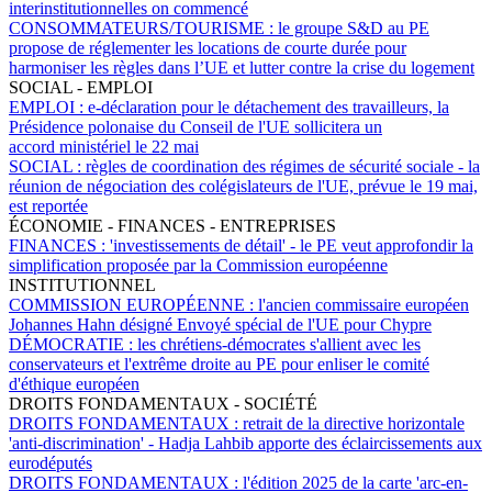
interinstitutionnelles on commencé
CONSOMMATEURS/TOURISME :
le groupe S&D au PE
propose de réglementer les locations de courte durée pour
harmoniser les règles dans l’UE et lutter contre la crise du logement
SOCIAL - EMPLOI
EMPLOI :
e-déclaration pour le détachement des travailleurs, la
Présidence polonaise du Conseil de l'UE sollicitera un
accord ministériel le 22 mai
SOCIAL :
règles de coordination des régimes de sécurité sociale - la
réunion de négociation des colégislateurs de l'UE, prévue le 19 mai,
est reportée
ÉCONOMIE - FINANCES - ENTREPRISES
FINANCES :
'investissements de détail' - le PE veut approfondir la
simplification proposée par la Commission européenne
INSTITUTIONNEL
COMMISSION EUROPÉENNE :
l'ancien commissaire européen
Johannes Hahn désigné Envoyé spécial de l'UE pour Chypre
DÉMOCRATIE :
les chrétiens-démocrates s'allient avec les
conservateurs et l'extrême droite au PE pour enliser le comité
d'éthique européen
DROITS FONDAMENTAUX - SOCIÉTÉ
DROITS FONDAMENTAUX :
retrait de la directive horizontale
'anti-discrimination' - Hadja Lahbib apporte des éclaircissements aux
eurodéputés
DROITS FONDAMENTAUX :
l'édition 2025 de la carte 'arc-en-