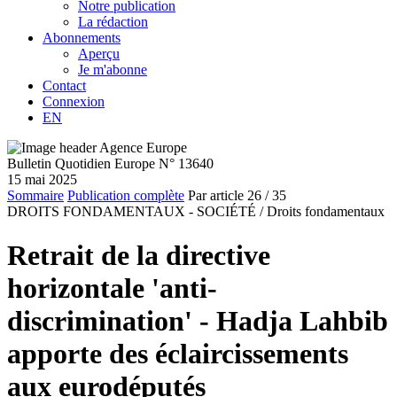
Notre publication
La rédaction
Abonnements
Aperçu
Je m'abonne
Contact
Connexion
EN
Bulletin Quotidien Europe N° 13640
15 mai 2025
Sommaire
Publication complète
Par article
26
/ 35
DROITS FONDAMENTAUX - SOCIÉTÉ /
Droits fondamentaux
Retrait de la directive
horizontale 'anti-
discrimination' - Hadja Lahbib
apporte des éclaircissements
aux eurodéputés