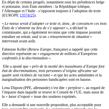
En dépit de certains progrès, notamment sous les présidences belge
et polonaise, trois États membres - la République tchèque,
l’Allemagne et l’Italie - s’opposent toujours à l’adoption du texte
(EUROPE
13574/25
).
«
Le mieux serait d’adopter ce texte et, donc, de convaincre ces trois
États de s’abstenir au lieu de s’y opposer »
, a déclaré la
commissaire, qui a également reconnu que cette impasse pourrait
entraîner un retrait, sauf si un
« retournement de situation
»
intervenait avant août.
Fabienne Keller (
Renew Europe
, française) a rappelé que cette
directive représente un «
engagement de millions d’Européens
confrontés à la discrimination
».
Elle a ajouté que «
près de la moitié des musulmans d’Europe font
état de discriminations, trois personnes d’origine africaine sur
quatre sont victimes de racisme
» et que les actes antisémites et la
marginalisation des personnes handicapées sont en hausse.
Lena Düpont (PPE, allemande) s’est dite «
perplexe
», au regard de
l’impasse dans laquelle se trouve le Conseil de l’UE, mais aussi de
la «
lueur d’espoir
» issue des soutiens exprimés.
Elle a demandé si une nouvelle proposition, plus acceptable pour