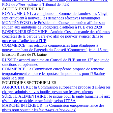
PDG de
Pfizer
, estime le Tribunal de l'UE
ACTION EXTÉRIEURE
ROYAUME-UNI :
à cinq jours du Sommet de Londres, les Vingt-
sept critiquent à nouveau les demandes sélectives britanniques
MONTÉNÉGRO :
le Président du Conseil européen affiche son
soutien aux ambitions de Podgorica d'adhérer à l'UE d'ici 2028
BOSNIE-HERZÉGOVINE :
António Costa demande des réformes
concrètes de la part de Sarajevo afin de pouvoir avancer dans le
processus d'adhésion à l'UE
COMMERCE :
les relations commerciales transatlantiques à
nouveau en haut de l’agenda du Conseil ‘Commerce’, jeudi 15 mai
Invasion Russe de l'Ukraine
e
RUSSIE :
accord unanime au Conseil de l'UE sur un 17
paquet de
sanctions européennes
COMMERCE :
la Commission européenne propose de remettre
temporairement en place les quotas d'importations pour l'Ukraine
après le 5 juin
POLITIQUES SECTORIELLES
AGRICULTURE :
la Commission européenne propose d'alléger les
charges administratives inutiles pesant sur les agriculteurs
SÛRETÉ ALIMENTAIRE :
le risque pour la santé humaine lié aux
résidus de pesticides reste faible, selon l'EFSA
MARCHÉ INTÉRIEUR :
la Commission européenne lance des
pistes pour soutenir les '
start-ups
' et '
scale-ups
'