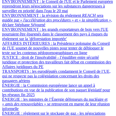
ENVIRONNEMENT :
le Conseil de l'UE et le Parlement européen
reprendront leurs négociations sur les substances dangereuses à
surveiller en priorité dans l'eau le 20 mai
ENVIRONNEMENT :
la révision du règlement
REACH
sera
guidée par «
l'accélération des procédures
» et «
la simplification
»,
déclare Stéphane Séjourné
ENVIRONNEMENT :
les grands exportateurs de bois vers l'UE
pourraient être épargnés dans le classement des pays à risques du
règlement sur la 'déforestation importée'
AFFAIRES INTÉRIEURES :
la Présidence polonaise du Conseil
de l'UE soumet de nouvelles pistes pour tenter de débloquer le
texte sur les contenus pédopornographiques en ligne
JUSTICE :
droit de l'insolvabilité - l’équilibre entre sécurité
juridique et protection des travailleurs fait débat en commission des
Affaires juridiques du PE
TRANSPORTS :
les eurodéputés condamnent le Conseil de l’UE,
qui ne respecte pas la colégislation concernant les droits des
passagers aériens
ÉNERGIE :
la Commission européenne lance un appel à
contributions en vue de la publication de son paquet législatif pour
les réseaux fin 2025
ÉNERGIE :
les ministres de l’Énergie défenseurs du nucléaire et
«
amis des renouvelables
» se retrouvent en marge de leur réunion
informelle
ÉNERGIE :
règlement sur le stockage de gaz - les négociations