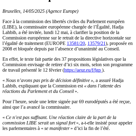
Bruxelles, 14/05/2025 (Agence Europe)
Face à la commission des libertés civiles du Parlement européen
(LIBE), la commissaire européenne chargée de l’Égalité, Hadja
Lahbib, a été invitée, lundi 12 mai, à clarifier la position de la
Commission européenne sur le retrait de la directive horizontale sur
l’égalité de traitement (EUROPE
13581/20
,
13579/21
), proposée en
2008 et bloquée depuis par l’absence d’unanimité au Conseil.
En effet, le texte fait partie des 37 propositions législatives que la
Commission envisage de retirer d’ici six mois, selon son programme
de travail présenté le 12 février (
https://aeur.eu/f/fgp
).
«
Nous n’avons pas pris de décision définitive »
, a assuré Hadja
Lahbib, expliquant que la Commission est
« dans l’attente des
réactions du Parlement et du Conseil
».
Pour l’heure, seule une lettre signée par 69 eurodéputés a été reçue,
ainsi que l’a avancé la commissaire.
«
Ce n’est pas suffisant. Une réaction claire de la part de la
commission LIBE serait un signal fort
», a-t-elle insisté pour appeler
les parlementaires à «
se
manifester
» d’ici la fin de l’été.