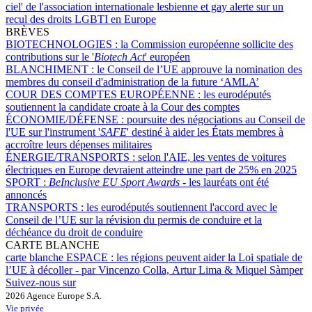
ciel' de l'association internationale lesbienne et gay alerte sur un
recul des droits LGBTI en Europe
BRÈVES
BIOTECHNOLOGIES :
la Commission européenne sollicite des
contributions sur le '
Biotech Act
' européen
BLANCHIMENT :
le Conseil de l’UE approuve la nomination des
membres du conseil d'administration de la future ‘AMLA’
COUR DES COMPTES EUROPÉENNE :
les eurodéputés
soutiennent la candidate croate à la Cour des comptes
ÉCONOMIE/DÉFENSE :
poursuite des négociations au Conseil de
l'UE sur l'instrument '
SAFE
' destiné à aider les États membres à
accroître leurs dépenses militaires
ÉNERGIE/TRANSPORTS :
selon l'AIE, les ventes de voitures
électriques en Europe devraient atteindre une part de 25% en 2025
SPORT :
BeInclusive EU Sport Awards -
les lauréats ont été
annoncés
TRANSPORTS :
les eurodéputés soutiennent l'accord avec le
Conseil de l’UE sur la révision du permis de conduire et la
déchéance du droit de conduire
CARTE BLANCHE
carte blanche ESPACE :
les régions peuvent aider la Loi spatiale de
l’UE à décoller - par Vincenzo Colla, Artur Lima & Miquel Sàmper
Suivez-nous sur
2026 Agence Europe S.A.
Vie privée