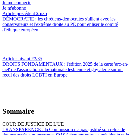
Je me connecte
Je m'abonne
Article précédent
25
/35
DÉMOCRATIE :
les chrétiens-démocrates s'allient avec les
conservateurs et l'extrême droite au PE pour enliser le comité
d'éthique européen
Article suivant
27
/35
DROITS FONDAMENTAUX :
l'édition 2025 de la carte 'arc-en-
ciel' de l'association internationale lesbienne et gay alerte sur un
recul des droits LGBTI en Europe
Sommaire
COUR DE JUSTICE DE L'UE
TRANSPARENCE :
la Commission n'a pas justifié son refus de
donner accès aux messages SMS échangés entre sa présidente et le