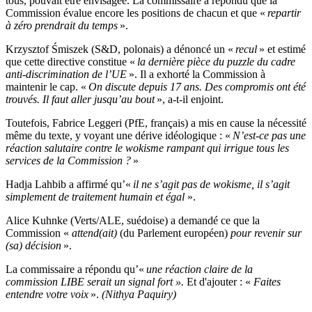
tous, pouvait être envisagée. La commissaire a répondu que la
Commission évalue encore les positions de chacun et que «
repartir
à zéro prendrait du temps
».
Krzysztof Śmiszek (S&D, polonais) a dénoncé un «
recul
» et estimé
que cette directive constitue «
la dernière pièce du puzzle du cadre
anti-discrimination de l’UE
». Il a exhorté la Commission à
maintenir le cap. «
On discute depuis 17 ans. Des compromis ont été
trouvés. Il faut aller jusqu’au bout
», a-t-il enjoint.
Toutefois, Fabrice Leggeri (PfE, français) a mis en cause la nécessité
même du texte, y voyant une dérive idéologique : «
N’est-ce pas une
réaction salutaire contre le wokisme rampant qui irrigue tous les
services de la Commission ?
»
Hadja Lahbib a affirmé qu’«
il ne s’agit pas de wokisme, il s’agit
simplement de traitement humain et égal
».
Alice Kuhnke (Verts/ALE, suédoise) a demandé ce que la
Commission «
attend(ait)
(du Parlement européen)
pour revenir sur
(sa) décision
».
La commissaire a répondu qu’«
une réaction claire de la
commission LIBE serait un signal fort
».
Et d'ajouter : «
Faites
entendre votre voix
».
(Nithya Paquiry)