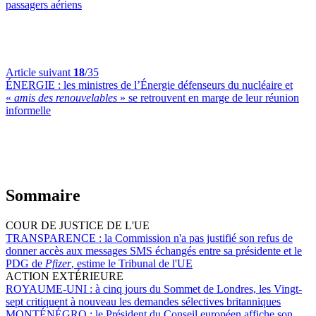
passagers aériens
Article suivant
18
/35
ÉNERGIE :
les ministres de l’Énergie défenseurs du nucléaire et
«
amis des renouvelables
» se retrouvent en marge de leur réunion
informelle
Sommaire
COUR DE JUSTICE DE L'UE
TRANSPARENCE :
la Commission n'a pas justifié son refus de
donner accès aux messages SMS échangés entre sa présidente et le
PDG de
Pfizer
, estime le Tribunal de l'UE
ACTION EXTÉRIEURE
ROYAUME-UNI :
à cinq jours du Sommet de Londres, les Vingt-
sept critiquent à nouveau les demandes sélectives britanniques
MONTÉNÉGRO :
le Président du Conseil européen affiche son