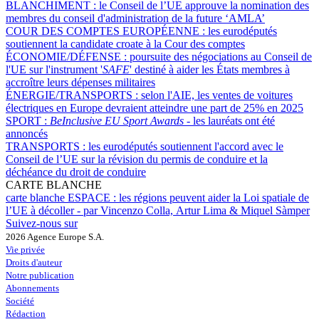
BLANCHIMENT :
le Conseil de l’UE approuve la nomination des
membres du conseil d'administration de la future ‘AMLA’
COUR DES COMPTES EUROPÉENNE :
les eurodéputés
soutiennent la candidate croate à la Cour des comptes
ÉCONOMIE/DÉFENSE :
poursuite des négociations au Conseil de
l'UE sur l'instrument '
SAFE
' destiné à aider les États membres à
accroître leurs dépenses militaires
ÉNERGIE/TRANSPORTS :
selon l'AIE, les ventes de voitures
électriques en Europe devraient atteindre une part de 25% en 2025
SPORT :
BeInclusive EU Sport Awards -
les lauréats ont été
annoncés
TRANSPORTS :
les eurodéputés soutiennent l'accord avec le
Conseil de l’UE sur la révision du permis de conduire et la
déchéance du droit de conduire
CARTE BLANCHE
carte blanche ESPACE :
les régions peuvent aider la Loi spatiale de
l’UE à décoller - par Vincenzo Colla, Artur Lima & Miquel Sàmper
Suivez-nous sur
2026 Agence Europe S.A.
Vie privée
Droits d'auteur
Notre publication
Abonnements
Société
Rédaction