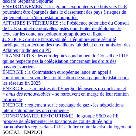
déclare Stéphane Séjourné
ENVIRONNEMENT :
les grands exportateurs de bois vers l'UE
pourraient être épargnés dans le classement des pays à risques du
règlement sur la 'déforestation importée'
AFFAIRES INTÉRIEURES :
la Présidence polonaise du Conseil
de l'UE soumet de nouvelles pistes pour tenter de débloquer le
texte sur les contenus pédopornographiques en ligne
JUSTICE :
droit de l'insolvabilité - l’équilibre entre sécurité
juridique et protection des travailleurs fait débat en commission des
Affaires juridiques du PE
TRANSPORTS :
les eurodéputés condamnent le Conseil de l’UE,
qui ne respecte pas la colégislation concernant les droits des
passagers aériens
ÉNERGIE :
la Commission européenne lance un appel à
contributions en vue de la publication de son paquet législatif pour
les réseaux fin 2025
ÉNERGIE :
les ministres de l’Énergie défenseurs du nucléaire et
«
amis des renouvelables
» se retrouvent en marge de leur réunion
informelle
ÉNERGIE :
règlement sur le stockage de gaz - les négociations
interinstitutionnelles on commencé
CONSOMMATEURS/TOURISME :
le groupe S&D au PE
propose de réglementer les locations de courte durée pour
harmoniser les règles dans l’UE et lutter contre la crise du logement
SOCIAL - EMPLOI