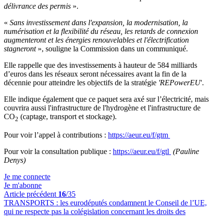
délivrance des permis
».
«
Sans investissement dans l'expansion, la modernisation, la
numérisation et la flexibilité du réseau, les retards de connexion
augmenteront et les énergies renouvelables et l'électrification
stagneront
», souligne la Commission dans un communiqué.
Elle rappelle que des investissements à hauteur de 584 milliards
d’euros dans les réseaux seront nécessaires avant la fin de la
décennie pour atteindre les objectifs de la stratégie
'REPowerEU
'.
Elle indique également que ce paquet sera axé sur l’électricité, mais
couvrira aussi l'infrastructure de l'hydrogène et l'infrastructure de
CO
(captage, transport et stockage).
2
Pour voir l’appel à contributions :
https://aeur.eu/f/gtm
Pour voir la consultation publique :
https://aeur.eu/f/gtl
(Pauline
Denys)
Je me connecte
Je m'abonne
Article précédent
16
/35
TRANSPORTS :
les eurodéputés condamnent le Conseil de l’UE,
qui ne respecte pas la colégislation concernant les droits des