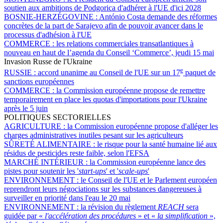
soutien aux ambitions de Podgorica d'adhérer à l'UE d'ici 2028
BOSNIE-HERZÉGOVINE :
António Costa demande des réformes
concrètes de la part de Sarajevo afin de pouvoir avancer dans le
processus d'adhésion à l'UE
COMMERCE :
les relations commerciales transatlantiques à
nouveau en haut de l’agenda du Conseil ‘Commerce’, jeudi 15 mai
Invasion Russe de l'Ukraine
e
RUSSIE :
accord unanime au Conseil de l'UE sur un 17
paquet de
sanctions européennes
COMMERCE :
la Commission européenne propose de remettre
temporairement en place les quotas d'importations pour l'Ukraine
après le 5 juin
POLITIQUES SECTORIELLES
AGRICULTURE :
la Commission européenne propose d'alléger les
charges administratives inutiles pesant sur les agriculteurs
SÛRETÉ ALIMENTAIRE :
le risque pour la santé humaine lié aux
résidus de pesticides reste faible, selon l'EFSA
MARCHÉ INTÉRIEUR :
la Commission européenne lance des
pistes pour soutenir les '
start-ups
' et '
scale-ups
'
ENVIRONNEMENT :
le Conseil de l'UE et le Parlement européen
reprendront leurs négociations sur les substances dangereuses à
surveiller en priorité dans l'eau le 20 mai
ENVIRONNEMENT :
la révision du règlement
REACH
sera
guidée par «
l'accélération des procédures
» et «
la simplification
»,