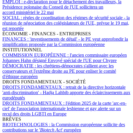
EMPLOI :
e-déclaration pour le détachement des travailleurs, la
Présidence polonaise du Conseil de l'UE sollicitera un
accord ministériel le 22 mai
SOCIAL :
règles de coordination des régimes de sécurité sociale - la
réunion de négociation des colégislateurs de l'UE, prévue le 19 mai,
est reportée
ÉCONOMIE - FINANCES - ENTREPRISES
FINANCES :
'investissements de détail' - le PE veut approfondir la
simplification proposée par la Commission européenne
INSTITUTIONNEL
COMMISSION EUROPÉENNE :
l'ancien commissaire européen
Johannes Hahn désigné Envoyé spécial de l'UE pour Chypre
DÉMOCRATIE :
les chrétiens-démocrates s'allient avec les
conservateurs et l'extrême droite au PE pour enliser le comité
d'éthique européen
DROITS FONDAMENTAUX - SOCIÉTÉ
DROITS FONDAMENTAUX :
retrait de la directive horizontale
'anti-discrimination' - Hadja Lahbib apporte des éclaircissements aux
eurodéputés
DROITS FONDAMENTAUX :
l'édition 2025 de la carte 'arc-en-
ciel' de l'association internationale lesbienne et gay alerte sur un
recul des droits LGBTI en Europe
BRÈVES
BIOTECHNOLOGIES :
la Commission européenne sollicite des
contributions sur le '
Biotech Act
' européen