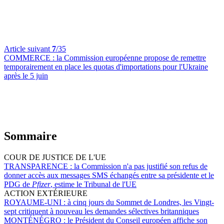
Article suivant
7
/35
COMMERCE :
la Commission européenne propose de remettre
temporairement en place les quotas d'importations pour l'Ukraine
après le 5 juin
Sommaire
COUR DE JUSTICE DE L'UE
TRANSPARENCE :
la Commission n'a pas justifié son refus de
donner accès aux messages SMS échangés entre sa présidente et le
PDG de
Pfizer
, estime le Tribunal de l'UE
ACTION EXTÉRIEURE
ROYAUME-UNI :
à cinq jours du Sommet de Londres, les Vingt-
sept critiquent à nouveau les demandes sélectives britanniques
MONTÉNÉGRO :
le Président du Conseil européen affiche son