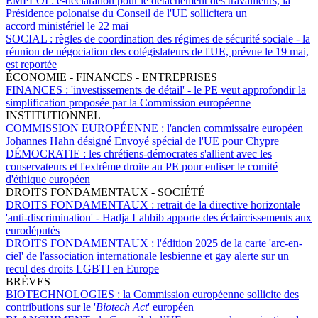
EMPLOI :
e-déclaration pour le détachement des travailleurs, la
Présidence polonaise du Conseil de l'UE sollicitera un
accord ministériel le 22 mai
SOCIAL :
règles de coordination des régimes de sécurité sociale - la
réunion de négociation des colégislateurs de l'UE, prévue le 19 mai,
est reportée
ÉCONOMIE - FINANCES - ENTREPRISES
FINANCES :
'investissements de détail' - le PE veut approfondir la
simplification proposée par la Commission européenne
INSTITUTIONNEL
COMMISSION EUROPÉENNE :
l'ancien commissaire européen
Johannes Hahn désigné Envoyé spécial de l'UE pour Chypre
DÉMOCRATIE :
les chrétiens-démocrates s'allient avec les
conservateurs et l'extrême droite au PE pour enliser le comité
d'éthique européen
DROITS FONDAMENTAUX - SOCIÉTÉ
DROITS FONDAMENTAUX :
retrait de la directive horizontale
'anti-discrimination' - Hadja Lahbib apporte des éclaircissements aux
eurodéputés
DROITS FONDAMENTAUX :
l'édition 2025 de la carte 'arc-en-
ciel' de l'association internationale lesbienne et gay alerte sur un
recul des droits LGBTI en Europe
BRÈVES
BIOTECHNOLOGIES :
la Commission européenne sollicite des
contributions sur le '
Biotech Act
' européen