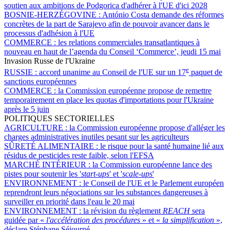
soutien aux ambitions de Podgorica d'adhérer à l'UE d'ici 2028
BOSNIE-HERZÉGOVINE :
António Costa demande des réformes
concrètes de la part de Sarajevo afin de pouvoir avancer dans le
processus d'adhésion à l'UE
COMMERCE :
les relations commerciales transatlantiques à
nouveau en haut de l’agenda du Conseil ‘Commerce’, jeudi 15 mai
Invasion Russe de l'Ukraine
e
RUSSIE :
accord unanime au Conseil de l'UE sur un 17
paquet de
sanctions européennes
COMMERCE :
la Commission européenne propose de remettre
temporairement en place les quotas d'importations pour l'Ukraine
après le 5 juin
POLITIQUES SECTORIELLES
AGRICULTURE :
la Commission européenne propose d'alléger les
charges administratives inutiles pesant sur les agriculteurs
SÛRETÉ ALIMENTAIRE :
le risque pour la santé humaine lié aux
résidus de pesticides reste faible, selon l'EFSA
MARCHÉ INTÉRIEUR :
la Commission européenne lance des
pistes pour soutenir les '
start-ups
' et '
scale-ups
'
ENVIRONNEMENT :
le Conseil de l'UE et le Parlement européen
reprendront leurs négociations sur les substances dangereuses à
surveiller en priorité dans l'eau le 20 mai
ENVIRONNEMENT :
la révision du règlement
REACH
sera
guidée par «
l'accélération des procédures
» et «
la simplification
»,
déclare Stéphane Séjourné