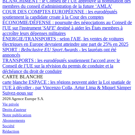
BLANCHIMENT :
le Conseil de l’UE approuve la nomination des
membres du conseil d'administration de la future ‘AMLA’
COUR DES COMPTES EUROPÉENNE :
les eurodéputés
soutiennent la candidate croate à la Cour des comptes
ÉCONOMIE/DÉFENSE :
poursuite des négociations au Conseil de
l'UE sur l'instrument '
SAFE
' destiné à aider les États membres à
accroître leurs dépenses militaires
ÉNERGIE/TRANSPORTS :
selon l'AIE, les ventes de voitures
électriques en Europe devraient atteindre une part de 25% en 2025
SPORT :
BeInclusive EU Sport Awards -
les lauréats ont été
annoncés
TRANSPORTS :
les eurodéputés soutiennent l'accord avec le
Conseil de l’UE sur la révision du permis de conduire et la
déchéance du droit de conduire
CARTE BLANCHE
carte blanche ESPACE :
les régions peuvent aider la Loi spatiale de
l’UE à décoller - par Vincenzo Colla, Artur Lima & Miquel Sàmper
Suivez-nous sur
2026 Agence Europe S.A.
Vie privée
Droits d'auteur
Notre publication
Abonnements
Société
Rédaction