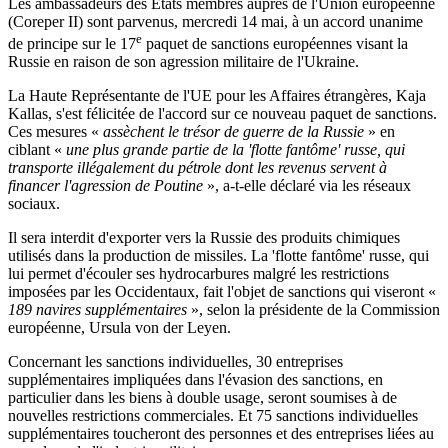
Les ambassadeurs des États membres auprès de l'Union européenne
(Coreper II) sont parvenus, mercredi 14 mai, à un accord unanime
e
de principe sur le 17
paquet de sanctions européennes visant la
Russie en raison de son agression militaire de l'Ukraine.
La Haute Représentante de l'UE pour les Affaires étrangères, Kaja
Kallas, s'est félicitée de l'accord sur ce nouveau paquet de sanctions.
Ces mesures «
assèchent le trésor de guerre de la Russie
» en
ciblant «
une plus grande partie de la 'flotte fantôme' russe, qui
transporte illégalement du pétrole dont les revenus servent à
financer l'agression de Poutine
», a-t-elle déclaré via les réseaux
sociaux.
Il sera interdit d'exporter vers la Russie des produits chimiques
utilisés dans la production de missiles. La 'flotte fantôme' russe, qui
lui permet d'écouler ses hydrocarbures malgré les restrictions
imposées par les Occidentaux, fait l'objet de sanctions qui viseront «
189 navires supplémentaires
», selon la présidente de la Commission
européenne, Ursula von der Leyen.
Concernant les sanctions individuelles, 30 entreprises
supplémentaires impliquées dans l'évasion des sanctions, en
particulier dans les biens à double usage, seront soumises à de
nouvelles restrictions commerciales. Et 75 sanctions individuelles
supplémentaires toucheront des personnes et des entreprises liées au