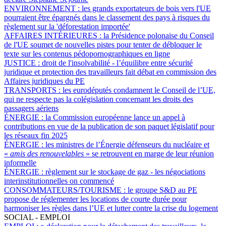
ENVIRONNEMENT :
les grands exportateurs de bois vers l'UE
pourraient être épargnés dans le classement des pays à risques du
règlement sur la 'déforestation importée'
AFFAIRES INTÉRIEURES :
la Présidence polonaise du Conseil
de l'UE soumet de nouvelles pistes pour tenter de débloquer le
texte sur les contenus pédopornographiques en ligne
JUSTICE :
droit de l'insolvabilité - l’équilibre entre sécurité
juridique et protection des travailleurs fait débat en commission des
Affaires juridiques du PE
TRANSPORTS :
les eurodéputés condamnent le Conseil de l’UE,
qui ne respecte pas la colégislation concernant les droits des
passagers aériens
ÉNERGIE :
la Commission européenne lance un appel à
contributions en vue de la publication de son paquet législatif pour
les réseaux fin 2025
ÉNERGIE :
les ministres de l’Énergie défenseurs du nucléaire et
«
amis des renouvelables
» se retrouvent en marge de leur réunion
informelle
ÉNERGIE :
règlement sur le stockage de gaz - les négociations
interinstitutionnelles on commencé
CONSOMMATEURS/TOURISME :
le groupe S&D au PE
propose de réglementer les locations de courte durée pour
harmoniser les règles dans l’UE et lutter contre la crise du logement
SOCIAL - EMPLOI