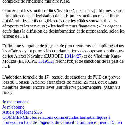
complexe de l'industrie militaire russe.
Concernant les sanctions dites 'hybrides', des bases juridiques seront
introduites dans la législation de l'UE pour sanctionner : - la flotte
qui détruit des actifs tangibles tels que les câbles sous-marins, les
aéroports et les serveurs ; - les facilitateurs financiers ; - les organes
actifs dans la diffusion de désinformation et de propagande, selon les
termes de l'UE.
Enfin, une vingtaine de juges et de procureurs russes impliqués dans
les affaires ayant permis les condamnations des opposants politiques
de feu Alexeï Navalny (EUROPE
13414/27
) et de Vladimir Kara-
Mourza (EUROPE
13195/2
) feront l'objet de sanctions de la part de
l'UE.
e
L'adoption formelle du 17
paquet de sanctions de l'UE est prévue
lors du Conseil 'Affaires étrangères' de mardi 20 mai, deux États
membres devant encore lever leur réserve parlementaire.
(Mathieu
Bion)
Je me connecte
Je m'abonne
Article précédent
5
/35
COMMERCE :
les relations commerciales transatlantiques à
nouveau en haut de l’agenda du Conseil ‘Commerce’, jeudi 15 mai