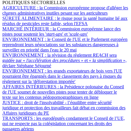
POLITIQUES SECTORIELLES
AGRICULTURE :
la Commission européenne propose d'alléger les
charges administratives inutiles pesant sur les agriculteurs
SÛRETÉ ALIMENTAIRE :
le risque pour la santé humaine lié aux
résidus de pesticides reste faible, selon l'EFSA
MARCHÉ INTÉRIEUR :
la Commission européenne lance des
pistes pour soutenir les '
start-ups
' et '
scale-ups
'
ENVIRONNEMENT :
le Conseil de l'UE et le Parlement européen
reprendront leurs négociations sur les substances dangereuses à
surveiller en priorité dans l'eau le 20 mai
ENVIRONNEMENT :
la révision du règlement
REACH
sera
guidée par «
l'accélération des procédures
» et «
la simplification
»,
déclare Stéphane Séjourné
ENVIRONNEMENT :
les grands exportateurs de bois vers l'UE
pourraient être épargnés dans le classement des pays à risques du
règlement sur la 'déforestation importée'
AFFAIRES INTÉRIEURES :
la Présidence polonaise du Conseil
de l'UE soumet de nouvelles pistes pour tenter de débloquer le
texte sur les contenus pédopornographiques en ligne
JUSTICE :
droit de l'insolvabilité - l’équilibre entre sécurité
juridique et protection des travailleurs fait débat en commission des
Affaires juridiques du PE
TRANSPORTS :
les eurodéputés condamnent le Conseil de l’UE,
qui ne respecte pas la colégislation concernant les droits des
passagers aériens