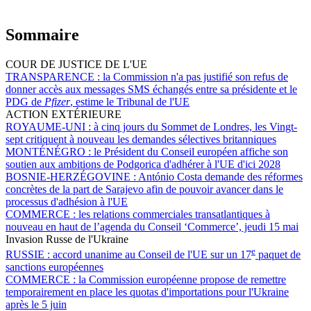
Sommaire
COUR DE JUSTICE DE L'UE
TRANSPARENCE :
la Commission n'a pas justifié son refus de
donner accès aux messages SMS échangés entre sa présidente et le
PDG de
Pfizer
, estime le Tribunal de l'UE
ACTION EXTÉRIEURE
ROYAUME-UNI :
à cinq jours du Sommet de Londres, les Vingt-
sept critiquent à nouveau les demandes sélectives britanniques
MONTÉNÉGRO :
le Président du Conseil européen affiche son
soutien aux ambitions de Podgorica d'adhérer à l'UE d'ici 2028
BOSNIE-HERZÉGOVINE :
António Costa demande des réformes
concrètes de la part de Sarajevo afin de pouvoir avancer dans le
processus d'adhésion à l'UE
COMMERCE :
les relations commerciales transatlantiques à
nouveau en haut de l’agenda du Conseil ‘Commerce’, jeudi 15 mai
Invasion Russe de l'Ukraine
e
RUSSIE :
accord unanime au Conseil de l'UE sur un 17
paquet de
sanctions européennes
COMMERCE :
la Commission européenne propose de remettre
temporairement en place les quotas d'importations pour l'Ukraine
après le 5 juin