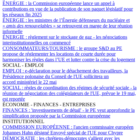
ÉNERGIE :
la Commission européenne lance un appel à
contributions en vue de la publication de son paquet législatif pour
les réseaux fin 2025
ÉNERGIE :
les ministres de l’Énergie défenseurs du nucléaire et
«
amis des renouvelables
» se retrouvent en marge de leur réunion
informelle
ÉNERGIE :
règlement sur le stockage de gaz - les négociations
interinstitutionnelles on commencé
CONSOMMATEURS/TOURISME :
le groupe S&D au PE
propose de réglementer les locations de courte durée pour
harmoniser les règles dans l’UE et lutter contre la crise du logement
SOCIAL - EMPLOI
EMPLOI :
e-déclaration pour le détachement des travailleurs, la
Présidence polonaise du Conseil de l'UE sollicitera un
accord ministériel le 22 mai
SOCIAL :
règles de coordination des régimes de sécurité sociale - la
réunion de négociation des colégislateurs de l'UE, prévue le 19 mai,
est reportée
ÉCONOMIE - FINANCES - ENTREPRISES
FINANCES :
'investissements de détail' - le PE veut approfondir la
simplification proposée par la Commission européenne
INSTITUTIONNEL
COMMISSION EUROPÉENNE :
l'ancien commissaire européen
Johannes Hahn désigné Envoyé spécial de l'UE pour Chypre
DÉMOCRATIE :
les chrétiens-démocrates s'allient avec les