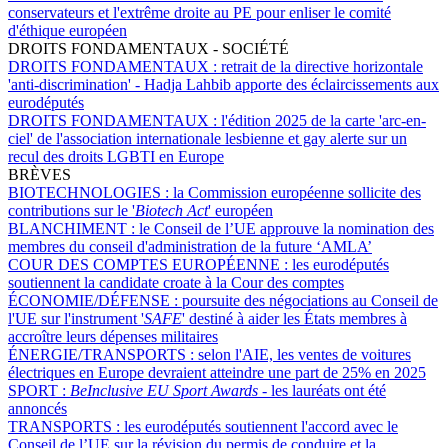
conservateurs et l'extrême droite au PE pour enliser le comité
d'éthique européen
DROITS FONDAMENTAUX - SOCIÉTÉ
DROITS FONDAMENTAUX :
retrait de la directive horizontale
'anti-discrimination' - Hadja Lahbib apporte des éclaircissements aux
eurodéputés
DROITS FONDAMENTAUX :
l'édition 2025 de la carte 'arc-en-
ciel' de l'association internationale lesbienne et gay alerte sur un
recul des droits LGBTI en Europe
BRÈVES
BIOTECHNOLOGIES :
la Commission européenne sollicite des
contributions sur le '
Biotech Act
' européen
BLANCHIMENT :
le Conseil de l’UE approuve la nomination des
membres du conseil d'administration de la future ‘AMLA’
COUR DES COMPTES EUROPÉENNE :
les eurodéputés
soutiennent la candidate croate à la Cour des comptes
ÉCONOMIE/DÉFENSE :
poursuite des négociations au Conseil de
l'UE sur l'instrument '
SAFE
' destiné à aider les États membres à
accroître leurs dépenses militaires
ÉNERGIE/TRANSPORTS :
selon l'AIE, les ventes de voitures
électriques en Europe devraient atteindre une part de 25% en 2025
SPORT :
BeInclusive EU Sport Awards -
les lauréats ont été
annoncés
TRANSPORTS :
les eurodéputés soutiennent l'accord avec le
Conseil de l’UE sur la révision du permis de conduire et la