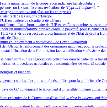
 sur la numérisation de la coopération judiciaire transfrontalière
péenne son laxisme face aux révélations de
‘Cyprus Confidential’
charge admistrative qui pèse sur les entreprises
es talents dans les régions d’Europe
 l’UE en matière de sécurité et de défense
ntiellement l'aide humanitaire de l'UE et ses États membres sans rédui
pour un multilatéralisme efficace contre la pauvreté, pour le climat et l
e l'UE vis-à-vis du respect des droits humains et de l’État de droit à
droits de l’homme
nturi et l’enlèvement «
hors-la-loi
» de Levan Dotiashvili
l de l'UE sur le renforcement des organismes nationaux pour la protectio
 quant à l'inaction de la Commission face à l'utilisation «
abusive
» des
 se pencheront sur les négociations collectives dans le cadre de la trans
mériser les procédures nationales et transfrontalières de sécurité sociale
ongrois et irlandais
à se pencher sur les allocations de fonds publics pour la publicité et le 
s pays du G7 condamnent le lancement d'un satellite militaire utilisant la
taire exécutive de la Convention d’Istanbul,
« c’est la violence qui détr
icole' à du vin dont le raisin a été pressé chez un autre exploitant, selo