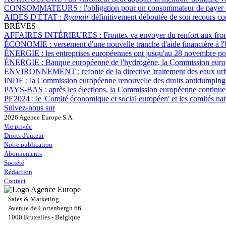
CONSOMMATEURS :
l'obligation pour un consommateur de payer de
AIDES D'ÉTAT :
Ryanair
définitivement déboutée de son recours con
BRÈVES
AFFAIRES INTÉRIEURES :
Frontex va envoyer du renfort aux front
ÉCONOMIE :
versement d'une nouvelle tranche d'aide financière à l
ÉNERGIE :
les entreprises européennes ont jusqu'au 28 novembre po
ÉNERGIE :
Banque européenne de l'hydrogène, la Commission europ
ENVIRONNEMENT :
refonte de la directive 'traitement des eaux u
INDE :
la Commission européenne renouvelle des droits antidumping 
PAYS-BAS :
après les élections, la Commission européenne continue 
PE2024 :
le 'Comité économique et social européen' et les comités nat
Suivez-nous sur
2026 Agence Europe S.A.
Vie privée
Droits d'auteur
Notre publication
Abonnements
Société
Rédaction
Contact
Sales & Marketing
Avenue de Cortenbergh 66
1000 Bruxelles - Belgique