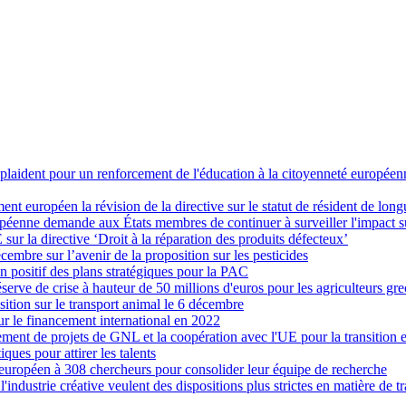
 plaident pour un renforcement de l'éducation à la citoyenneté européen
ent européen la révision de la directive sur le statut de résident de lon
nne demande aux États membres de continuer à surveiller l'impact sur l
sur la directive ‘Droit à la réparation des produits défecteux’
écembre sur l’avenir de la proposition sur les pesticides
 positif des plans stratégiques pour la PAC
rve de crise à hauteur de 50 millions d'euros pour les agriculteurs gre
tion sur le transport animal le 6 décembre
ur le financement international en 2022
nt de projets de GNL et la coopération avec l'UE pour la transition 
ues pour attirer les talents
européen à 308 chercheurs pour consolider leur équipe de recherche
l'industrie créative veulent des dispositions plus strictes en matière de