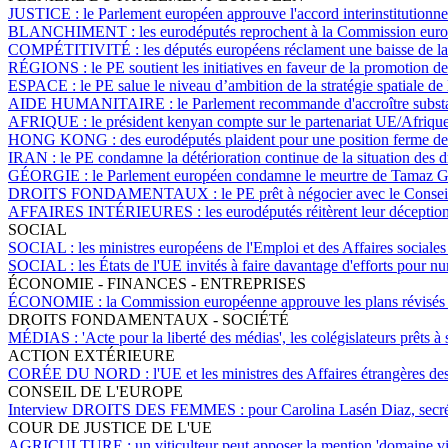
JUSTICE :
le Parlement européen approuve l'accord interinstitutionnel
BLANCHIMENT :
les eurodéputés reprochent à la Commission euro
COMPÉTITIVITÉ :
les députés européens réclament une baisse de la 
RÉGIONS :
le PE soutient les initiatives en faveur de la promotion d
ESPACE :
le PE salue le niveau d’ambition de la stratégie spatiale de
AIDE HUMANITAIRE :
le Parlement recommande d'accroître substa
AFRIQUE :
le président kenyan compte sur le partenariat UE/Afrique 
HONG KONG :
des eurodéputés plaident pour une position ferme d
IRAN :
le PE condamne la détérioration continue de la situation des 
GÉORGIE :
le Parlement européen condamne le meurtre de Tamaz Gi
DROITS FONDAMENTAUX :
le PE prêt à négocier avec le Consei
AFFAIRES INTÉRIEURES :
les eurodéputés réitèrent leur déception
SOCIAL
SOCIAL :
les ministres européens de l'Emploi et des Affaires sociales
SOCIAL :
les États de l'UE invités à faire davantage d'efforts pour nu
ÉCONOMIE - FINANCES - ENTREPRISES
ÉCONOMIE :
la Commission européenne approuve les plans révisés h
DROITS FONDAMENTAUX - SOCIÉTÉ
MÉDIAS :
'Acte pour la liberté des médias', les colégislateurs prêts 
ACTION EXTÉRIEURE
CORÉE DU NORD :
l'UE et les ministres des Affaires étrangères de
CONSEIL DE L'EUROPE
Interview DROITS DES FEMMES :
pour Carolina Lasén Diaz, secré
COUR DE JUSTICE DE L'UE
AGRICULTURE :
un viticulteur peut apposer la mention 'domaine vit