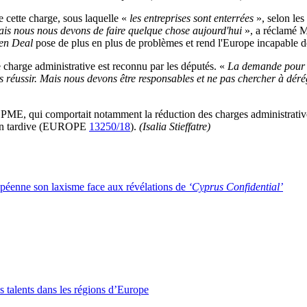
 cette charge, sous laquelle «
les entreprises sont enterrées
», selon le
mais nous nous devons de faire quelque chose aujourd'hui
», a réclamé 
en Deal
pose de plus en plus de problèmes et rend l'Europe incapable de 
 charge administrative est reconnu par les députés. «
La demande pour l
ons réussir. Mais nous devons être responsables et ne pas chercher à dé
ME, qui comportait notamment la réduction des charges administratives
 bien tardive (EUROPE
13250/18
).
(Isalia Stieffatre)
péenne son laxisme face aux révélations de
‘Cyprus Confidential’
es talents dans les régions d’Europe