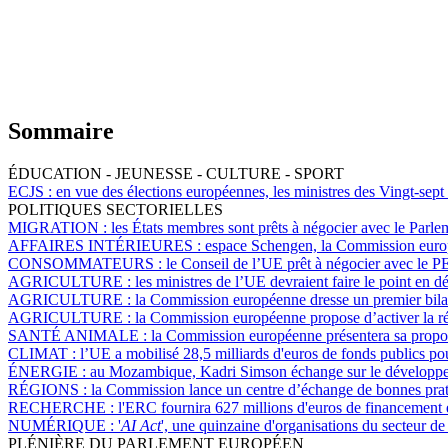
Sommaire
ÉDUCATION - JEUNESSE - CULTURE - SPORT
ECJS :
en vue des élections européennes, les ministres des Vingt-sept
POLITIQUES SECTORIELLES
MIGRATION :
les États membres sont prêts à négocier avec le Parlem
AFFAIRES INTÉRIEURES :
espace Schengen, la Commission europée
CONSOMMATEURS :
le Conseil de l’UE prêt à négocier avec le PE 
AGRICULTURE :
les ministres de l’UE devraient faire le point en d
AGRICULTURE :
la Commission européenne dresse un premier bilan
AGRICULTURE :
la Commission européenne propose d’activer la rése
SANTÉ ANIMALE :
la Commission européenne présentera sa proposi
CLIMAT :
l’UE a mobilisé 28,5 milliards d'euros de fonds publics po
ÉNERGIE :
au Mozambique, Kadri Simson échange sur le développeme
RÉGIONS :
la Commission lance un centre d’échange de bonnes pratiq
RECHERCHE :
l'ERC fournira 627 millions d'euros de financement 
NUMÉRIQUE :
'
AI Act
', une quinzaine d'organisations du secteur de 
PLÉNIÈRE DU PARLEMENT EUROPÉEN