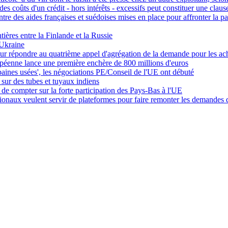
s coûts d'un crédit - hors intérêts - excessifs peut constituer une clau
tre des aides françaises et suédoises mises en place pour affronter la
ières entre la Finlande et la Russie
'Ukraine
ur répondre au quatrième appel d'agrégation de la demande pour les ach
éenne lance une première enchère de 800 millions d'euros
rbaines usées', les négociations PE/Conseil de l'UE ont débuté
sur des tubes et tuyaux indiens
de compter sur la forte participation des Pays-Bas à l'UE
ionaux veulent servir de plateformes pour faire remonter les demandes de