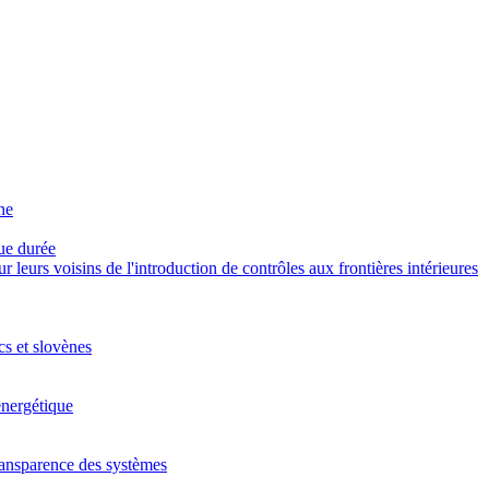
ne
gue durée
eurs voisins de l'introduction de contrôles aux frontières intérieures
cs et slovènes
energétique
 transparence des systèmes