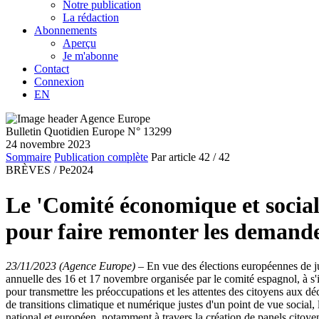
Notre publication
La rédaction
Abonnements
Aperçu
Je m'abonne
Contact
Connexion
EN
Bulletin Quotidien Europe N° 13299
24 novembre 2023
Sommaire
Publication complète
Par article
42
/ 42
BRÈVES /
Pe2024
Le 'Comité économique et social 
pour faire remonter les demandes
23/11/2023 (Agence Europe)
–
En vue des élections européennes de ju
annuelle des 16 et 17 novembre organisée par le comité espagnol, à s'im
pour transmettre les préoccupations et les attentes des citoyens aux 
de transitions climatique et numérique justes d'un point de vue social
national et européen, notamment à travers la création de panels citoye