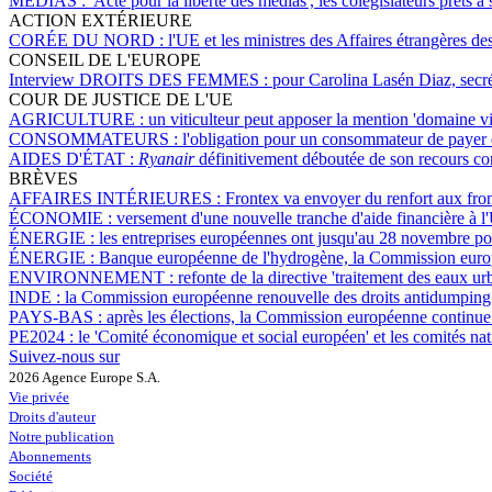
MÉDIAS :
'Acte pour la liberté des médias', les colégislateurs prêts 
ACTION EXTÉRIEURE
CORÉE DU NORD :
l'UE et les ministres des Affaires étrangères de
CONSEIL DE L'EUROPE
Interview DROITS DES FEMMES :
pour Carolina Lasén Diaz, secré
COUR DE JUSTICE DE L'UE
AGRICULTURE :
un viticulteur peut apposer la mention 'domaine vit
CONSOMMATEURS :
l'obligation pour un consommateur de payer de
AIDES D'ÉTAT :
Ryanair
définitivement déboutée de son recours con
BRÈVES
AFFAIRES INTÉRIEURES :
Frontex va envoyer du renfort aux front
ÉCONOMIE :
versement d'une nouvelle tranche d'aide financière à l
ÉNERGIE :
les entreprises européennes ont jusqu'au 28 novembre po
ÉNERGIE :
Banque européenne de l'hydrogène, la Commission europ
ENVIRONNEMENT :
refonte de la directive 'traitement des eaux u
INDE :
la Commission européenne renouvelle des droits antidumping 
PAYS-BAS :
après les élections, la Commission européenne continue 
PE2024 :
le 'Comité économique et social européen' et les comités nat
Suivez-nous sur
2026 Agence Europe S.A.
Vie privée
Droits d'auteur
Notre publication
Abonnements
Société