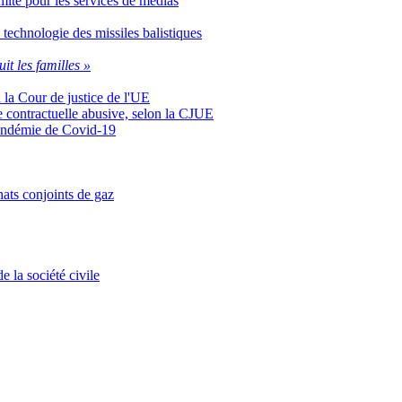
Comité pour les services de médias
 technologie des missiles balistiques
uit les familles »
n la Cour de justice de l'UE
se contractuelle abusive, selon la CJUE
 pandémie de Covid-19
ats conjoints de gaz
 la société civile