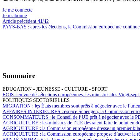
Je me connecte
Je m'abonne
Article précédent
41
/42
PAYS-BAS :
après les élections, la Commission européenne continue 
Sommaire
ÉDUCATION - JEUNESSE - CULTURE - SPORT
ECJS :
en vue des élections européennes, les ministres des Vingt-sept
POLITIQUES SECTORIELLES
MIGRATION :
les États membres sont prêts à négocier avec le Parlem
AFFAIRES INTÉRIEURES :
espace Schengen, la Commission europée
CONSOMMATEURS :
le Conseil de l’UE prêt à négocier avec le PE 
AGRICULTURE :
les ministres de l’UE devraient faire le point en d
AGRICULTURE :
la Commission européenne dresse un premier bilan
AGRICULTURE :
la Commission européenne propose d’activer la rése
SANTÉ ANIMALE :
la Commission européenne présentera sa proposi