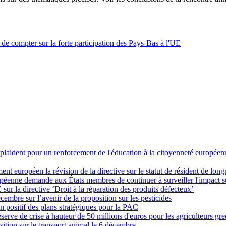
de compter sur la forte participation des Pays-Bas à l'UE
 plaident pour un renforcement de l'éducation à la citoyenneté européen
ent européen la révision de la directive sur le statut de résident de lon
nne demande aux États membres de continuer à surveiller l'impact sur l
sur la directive ‘Droit à la réparation des produits défecteux’
écembre sur l’avenir de la proposition sur les pesticides
 positif des plans stratégiques pour la PAC
rve de crise à hauteur de 50 millions d'euros pour les agriculteurs gre
tion sur le transport animal le 6 décembre