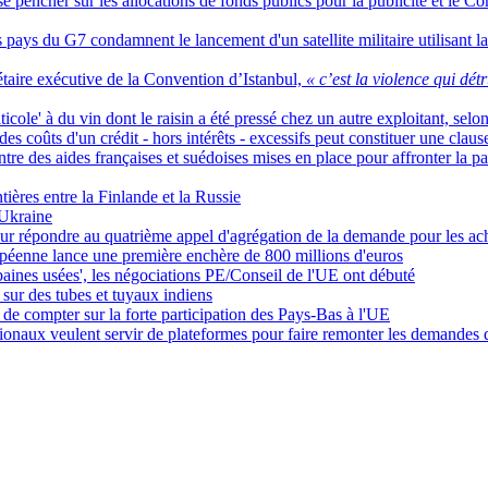
à se pencher sur les allocations de fonds publics pour la publicité et le 
s pays du G7 condamnent le lancement d'un satellite militaire utilisant la
taire exécutive de la Convention d’Istanbul,
« c’est la violence qui détr
icole' à du vin dont le raisin a été pressé chez un autre exploitant, selo
s coûts d'un crédit - hors intérêts - excessifs peut constituer une clau
tre des aides françaises et suédoises mises en place pour affronter la
ières entre la Finlande et la Russie
'Ukraine
ur répondre au quatrième appel d'agrégation de la demande pour les ach
éenne lance une première enchère de 800 millions d'euros
rbaines usées', les négociations PE/Conseil de l'UE ont débuté
sur des tubes et tuyaux indiens
de compter sur la forte participation des Pays-Bas à l'UE
ionaux veulent servir de plateformes pour faire remonter les demandes de