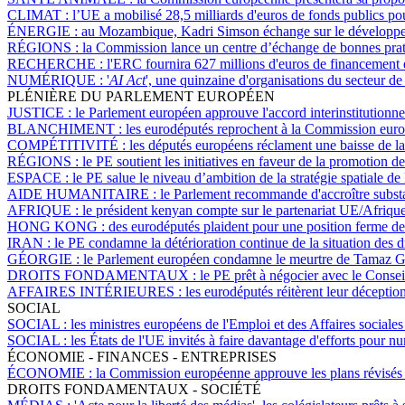
CLIMAT :
l’UE a mobilisé 28,5 milliards d'euros de fonds publics po
ÉNERGIE :
au Mozambique, Kadri Simson échange sur le développeme
RÉGIONS :
la Commission lance un centre d’échange de bonnes pratiq
RECHERCHE :
l'ERC fournira 627 millions d'euros de financement 
NUMÉRIQUE :
'
AI Act
', une quinzaine d'organisations du secteur de 
PLÉNIÈRE DU PARLEMENT EUROPÉEN
JUSTICE :
le Parlement européen approuve l'accord interinstitutionnel
BLANCHIMENT :
les eurodéputés reprochent à la Commission euro
COMPÉTITIVITÉ :
les députés européens réclament une baisse de la 
RÉGIONS :
le PE soutient les initiatives en faveur de la promotion d
ESPACE :
le PE salue le niveau d’ambition de la stratégie spatiale de
AIDE HUMANITAIRE :
le Parlement recommande d'accroître substa
AFRIQUE :
le président kenyan compte sur le partenariat UE/Afrique 
HONG KONG :
des eurodéputés plaident pour une position ferme d
IRAN :
le PE condamne la détérioration continue de la situation des 
GÉORGIE :
le Parlement européen condamne le meurtre de Tamaz Gi
DROITS FONDAMENTAUX :
le PE prêt à négocier avec le Consei
AFFAIRES INTÉRIEURES :
les eurodéputés réitèrent leur déception
SOCIAL
SOCIAL :
les ministres européens de l'Emploi et des Affaires sociales
SOCIAL :
les États de l'UE invités à faire davantage d'efforts pour nu
ÉCONOMIE - FINANCES - ENTREPRISES
ÉCONOMIE :
la Commission européenne approuve les plans révisés h
DROITS FONDAMENTAUX - SOCIÉTÉ