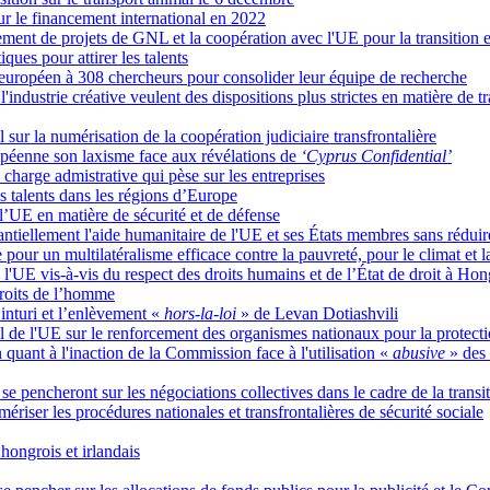
ur le financement international en 2022
nt de projets de GNL et la coopération avec l'UE pour la transition 
ues pour attirer les talents
européen à 308 chercheurs pour consolider leur équipe de recherche
l'industrie créative veulent des dispositions plus strictes en matière de
 sur la numérisation de la coopération judiciaire transfrontalière
péenne son laxisme face aux révélations de
‘Cyprus Confidential’
charge admistrative qui pèse sur les entreprises
es talents dans les régions d’Europe
 l’UE en matière de sécurité et de défense
ntiellement l'aide humanitaire de l'UE et ses États membres sans rédui
pour un multilatéralisme efficace contre la pauvreté, pour le climat et l
e l'UE vis-à-vis du respect des droits humains et de l’État de droit à
droits de l’homme
nturi et l’enlèvement «
hors-la-loi
» de Levan Dotiashvili
l de l'UE sur le renforcement des organismes nationaux pour la protectio
 quant à l'inaction de la Commission face à l'utilisation «
abusive
» des
 se pencheront sur les négociations collectives dans le cadre de la trans
mériser les procédures nationales et transfrontalières de sécurité sociale
ongrois et irlandais