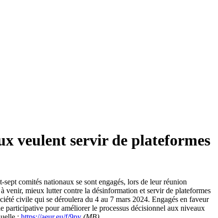
ux veulent servir de plateformes
-sept comités nationaux se sont engagés, lors de leur réunion
à venir, mieux lutter contre la désinformation et servir de plateformes
ociété civile qui se déroulera du 4 au 7 mars 2024. Engagés en faveur
ie participative pour améliorer le processus décisionnel aux niveaux
uelle :
https://aeur.eu/f/9py
(MB)