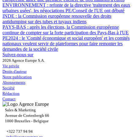
ENVIRONNEMENT :
refonte de la directive 'traitement des eaux
urbaines usées', les négociations PE/Conseil de l'UE ont débuté
INDE :
la Commission européenne renouvelle des droits
antidumping sur des tubes et tuyaux indiens
PAYS-BAS :
après les élections, la Commission européenne
continue de compter sur la forte participation des Pays-Bas à l'UE
PE2024 :
le 'Comité économique et social européen' et les comités
nationaux veulent servir de plateformes pour faire remonter les
demandes de la société civile
Suivez-nous sur
2026 Agence Europe S.A.
Vie privée
Droits d'auteur
Notre publication
Abonnements
Société
Rédaction
Contact
Sales & Marketing
Avenue de Cortenbergh 66
1000 Bruxelles - Belgique
+322 737 94 94
info@agenceurope.eu