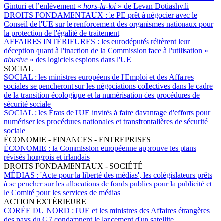
Ginturi et l’enlèvement «
hors-la-loi
» de Levan Dotiashvili
DROITS FONDAMENTAUX :
le PE prêt à négocier avec le
Conseil de l'UE sur le renforcement des organismes nationaux pour
la protection de l'égalité de traitement
AFFAIRES INTÉRIEURES :
les eurodéputés réitèrent leur
déception quant à l'inaction de la Commission face à l'utilisation «
abusive
» des logiciels espions dans l'UE
SOCIAL
SOCIAL :
les ministres européens de l'Emploi et des Affaires
sociales se pencheront sur les négociations collectives dans le cadre
de la transition écologique et la numérisation des procédures de
sécurité sociale
SOCIAL :
les États de l'UE invités à faire davantage d'efforts pour
numériser les procédures nationales et transfrontalières de sécurité
sociale
ÉCONOMIE - FINANCES - ENTREPRISES
ÉCONOMIE :
la Commission européenne approuve les plans
révisés hongrois et irlandais
DROITS FONDAMENTAUX - SOCIÉTÉ
MÉDIAS :
'Acte pour la liberté des médias', les colégislateurs prêts
à se pencher sur les allocations de fonds publics pour la publicité et
le Comité pour les services de médias
ACTION EXTÉRIEURE
CORÉE DU NORD :
l'UE et les ministres des Affaires étrangères
des pays du G7 condamnent le lancement d'un satellite