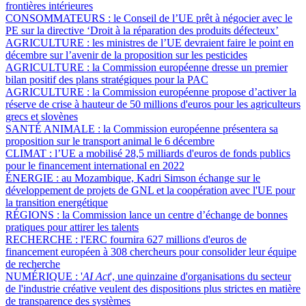
frontières intérieures
CONSOMMATEURS :
le Conseil de l’UE prêt à négocier avec le
PE sur la directive ‘Droit à la réparation des produits défecteux’
AGRICULTURE :
les ministres de l’UE devraient faire le point en
décembre sur l’avenir de la proposition sur les pesticides
AGRICULTURE :
la Commission européenne dresse un premier
bilan positif des plans stratégiques pour la PAC
AGRICULTURE :
la Commission européenne propose d’activer la
réserve de crise à hauteur de 50 millions d'euros pour les agriculteurs
grecs et slovènes
SANTÉ ANIMALE :
la Commission européenne présentera sa
proposition sur le transport animal le 6 décembre
CLIMAT :
l’UE a mobilisé 28,5 milliards d'euros de fonds publics
pour le financement international en 2022
ÉNERGIE :
au Mozambique, Kadri Simson échange sur le
développement de projets de GNL et la coopération avec l'UE pour
la transition energétique
RÉGIONS :
la Commission lance un centre d’échange de bonnes
pratiques pour attirer les talents
RECHERCHE :
l'ERC fournira 627 millions d'euros de
financement européen à 308 chercheurs pour consolider leur équipe
de recherche
NUMÉRIQUE :
'
AI Act
', une quinzaine d'organisations du secteur
de l'industrie créative veulent des dispositions plus strictes en matière
de transparence des systèmes