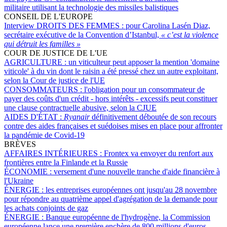
militaire utilisant la technologie des missiles balistiques
CONSEIL DE L'EUROPE
Interview DROITS DES FEMMES :
pour Carolina Lasén Diaz,
secrétaire exécutive de la Convention d’Istanbul,
« c’est la violence
qui détruit les familles »
COUR DE JUSTICE DE L'UE
AGRICULTURE :
un viticulteur peut apposer la mention 'domaine
viticole' à du vin dont le raisin a été pressé chez un autre exploitant,
selon la Cour de justice de l'UE
CONSOMMATEURS :
l'obligation pour un consommateur de
payer des coûts d'un crédit - hors intérêts - excessifs peut constituer
une clause contractuelle abusive, selon la CJUE
AIDES D'ÉTAT :
Ryanair
définitivement déboutée de son recours
contre des aides françaises et suédoises mises en place pour affronter
la pandémie de Covid-19
BRÈVES
AFFAIRES INTÉRIEURES :
Frontex va envoyer du renfort aux
frontières entre la Finlande et la Russie
ÉCONOMIE :
versement d'une nouvelle tranche d'aide financière à
l'Ukraine
ÉNERGIE :
les entreprises européennes ont jusqu'au 28 novembre
pour répondre au quatrième appel d'agrégation de la demande pour
les achats conjoints de gaz
ÉNERGIE :
Banque européenne de l'hydrogène, la Commission
européenne lance une première enchère de 800 millions d'euros