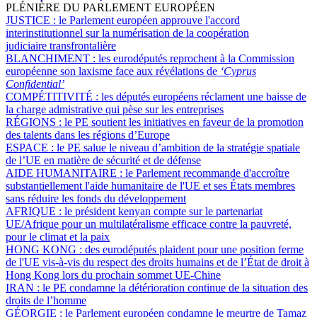
PLÉNIÈRE DU PARLEMENT EUROPÉEN
JUSTICE :
le Parlement européen approuve l'accord
interinstitutionnel sur la numérisation de la coopération
judiciaire transfrontalière
BLANCHIMENT :
les eurodéputés reprochent à la Commission
européenne son laxisme face aux révélations de
‘Cyprus
Confidential’
COMPÉTITIVITÉ :
les députés européens réclament une baisse de
la charge admistrative qui pèse sur les entreprises
RÉGIONS :
le PE soutient les initiatives en faveur de la promotion
des talents dans les régions d’Europe
ESPACE :
le PE salue le niveau d’ambition de la stratégie spatiale
de l’UE en matière de sécurité et de défense
AIDE HUMANITAIRE :
le Parlement recommande d'accroître
substantiellement l'aide humanitaire de l'UE et ses États membres
sans réduire les fonds du développement
AFRIQUE :
le président kenyan compte sur le partenariat
UE/Afrique pour un multilatéralisme efficace contre la pauvreté,
pour le climat et la paix
HONG KONG :
des eurodéputés plaident pour une position ferme
de l'UE vis-à-vis du respect des droits humains et de l’État de droit à
Hong Kong lors du prochain sommet UE-Chine
IRAN :
le PE condamne la détérioration continue de la situation des
droits de l’homme
GÉORGIE :
le Parlement européen condamne le meurtre de Tamaz