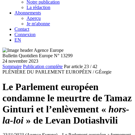
Notre publication
La rédaction
Abonnements
Aperçu
Je m'abonne
Contact
Connexion
EN
Bulletin Quotidien Europe N° 13299
24 novembre 2023
Sommaire
Publication complète
Par article
23
/ 42
PLÉNIÈRE DU PARLEMENT EUROPÉEN /
GÉorgie
Le Parlement européen
condamne le meurtre de Tamaz
Ginturi et l’enlèvement «
hors-
la-loi
» de Levan Dotiashvili
23/11/2023 (Agence Europe)
–
Le Parlement européen a fermement