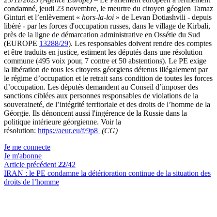
condamné, jeudi 23 novembre,
le meurtre du citoyen géogien Tamaz
Ginturi et l’enlèvement «
hors-la-loi
» de Levan Dotiashvili - depuis
libéré - par les forces d'occupation russes,
dans le village de Kirbali,
près de la ligne de démarcation administrative en Ossétie du Sud
(EUROPE
13288/29
). Le
s responsables doivent rendre des comptes
et être traduits en justice, estiment les députés dans une résolution
commune (495 voix pour, 7 contre et 50 abstentions). Le PE e
xige
la libération de tous les citoyens géorgiens détenus illégalement par
le régime d’occupation et le retrait sans condition de toutes les forces
d’occupation. Les députés
demandent au Conseil d’imposer des
sanctions ciblées aux personnes responsables de violations de la
souveraineté, de l’intégrité territoriale et des droits de l’homme de la
Géorgie. Ils dénoncent aussi l'ingérence de la Russie dans la
politique intérieure géorgienne. Voir la
résolution:
https://aeur.eu/f/9p8
(CG)
Je me connecte
Je m'abonne
Article précédent
22
/42
IRAN :
le PE condamne la détérioration continue de la situation des
droits de l’homme