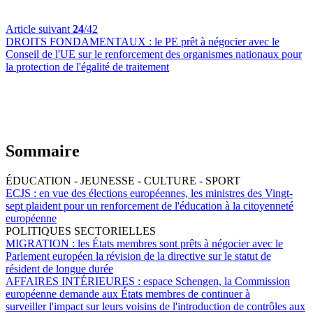
Article suivant
24
/42
DROITS FONDAMENTAUX :
le PE prêt à négocier avec le
Conseil de l'UE sur le renforcement des organismes nationaux pour
la protection de l'égalité de traitement
Sommaire
ÉDUCATION - JEUNESSE - CULTURE - SPORT
ECJS :
en vue des élections européennes, les ministres des Vingt-
sept plaident pour un renforcement de l'éducation à la citoyenneté
européenne
POLITIQUES SECTORIELLES
MIGRATION :
les États membres sont prêts à négocier avec le
Parlement européen la révision de la directive sur le statut de
résident de longue durée
AFFAIRES INTÉRIEURES :
espace Schengen, la Commission
européenne demande aux États membres de continuer à
surveiller l'impact sur leurs voisins de l'introduction de contrôles aux