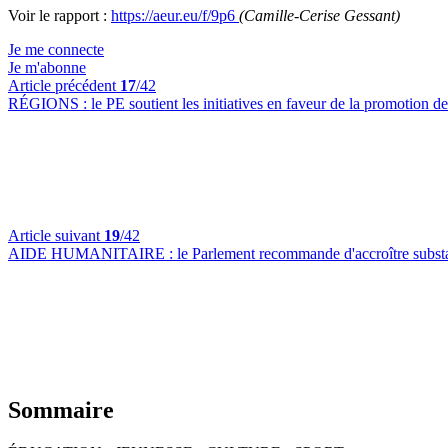
Voir le rapport :
https://aeur.eu/f/9p6
(Camille-Cerise Gessant)
Je me connecte
Je m'abonne
Article précédent
17
/42
RÉGIONS :
le PE soutient les initiatives en faveur de la promotion d
Article suivant
19
/42
AIDE HUMANITAIRE :
le Parlement recommande d'accroître substa
Sommaire