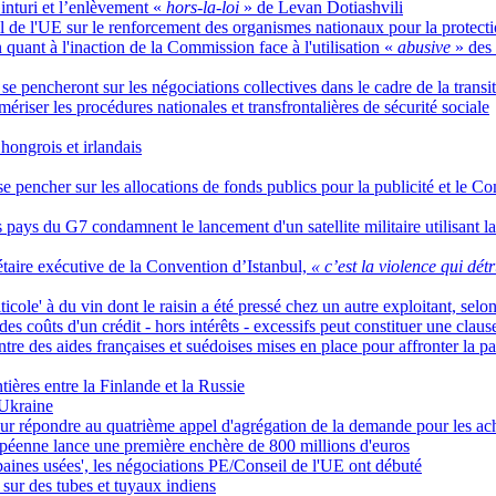
nturi et l’enlèvement «
hors-la-loi
» de Levan Dotiashvili
l de l'UE sur le renforcement des organismes nationaux pour la protectio
 quant à l'inaction de la Commission face à l'utilisation «
abusive
» des
 se pencheront sur les négociations collectives dans le cadre de la trans
mériser les procédures nationales et transfrontalières de sécurité sociale
ongrois et irlandais
à se pencher sur les allocations de fonds publics pour la publicité et le 
s pays du G7 condamnent le lancement d'un satellite militaire utilisant la
taire exécutive de la Convention d’Istanbul,
« c’est la violence qui détr
icole' à du vin dont le raisin a été pressé chez un autre exploitant, selo
s coûts d'un crédit - hors intérêts - excessifs peut constituer une clau
tre des aides françaises et suédoises mises en place pour affronter la
ières entre la Finlande et la Russie
'Ukraine
ur répondre au quatrième appel d'agrégation de la demande pour les ach
éenne lance une première enchère de 800 millions d'euros
rbaines usées', les négociations PE/Conseil de l'UE ont débuté
sur des tubes et tuyaux indiens