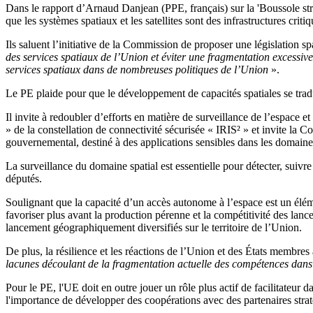
Dans le rapport d’Arnaud Danjean (PPE, français) sur la 'Boussole strat
que les systèmes spatiaux et les satellites sont des infrastructures criti
Ils saluent l’initiative de la Commission de proposer une législation s
des services spatiaux de l’Union et éviter une fragmentation excessiv
services spatiaux dans de nombreuses politiques de l’Union
».
Le PE plaide pour que le développement de capacités spatiales se tradu
Il invite à redoubler d’efforts en matière de surveillance de l’espace et
» de la constellation de connectivité sécurisée « IRIS² » et invite l
gouvernemental, destiné à des applications sensibles dans les domaines 
La surveillance du domaine spatial est essentielle pour détecter, suivr
députés.
Soulignant que la capacité d’un accès autonome à l’espace est un élémen
favoriser plus avant la production pérenne et la compétitivité des lanc
lancement géographiquement diversifiés sur le territoire de l’Union.
De plus, la résilience et les réactions de l’Union et des États membres
lacunes découlant de la fragmentation actuelle des compétences dans
Pour le PE, l'UE doit en outre jouer un rôle plus actif de facilitateur 
l'importance de développer des coopérations avec des partenaires stra