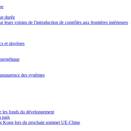
ne
gue durée
eurs voisins de l'introduction de contrôles aux frontières intérieures
cs et slovènes
energétique
 transparence des systèmes
re les fonds du développement
a paix
 Hong Kong lors du prochain sommet UE-Chine