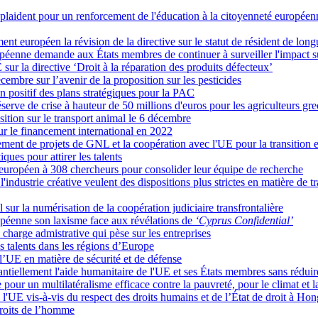
 plaident pour un renforcement de l'éducation à la citoyenneté européen
ent européen la révision de la directive sur le statut de résident de lon
nne demande aux États membres de continuer à surveiller l'impact sur l
sur la directive ‘Droit à la réparation des produits défecteux’
écembre sur l’avenir de la proposition sur les pesticides
 positif des plans stratégiques pour la PAC
rve de crise à hauteur de 50 millions d'euros pour les agriculteurs gre
tion sur le transport animal le 6 décembre
ur le financement international en 2022
nt de projets de GNL et la coopération avec l'UE pour la transition 
ues pour attirer les talents
européen à 308 chercheurs pour consolider leur équipe de recherche
l'industrie créative veulent des dispositions plus strictes en matière de
 sur la numérisation de la coopération judiciaire transfrontalière
péenne son laxisme face aux révélations de
‘Cyprus Confidential’
charge admistrative qui pèse sur les entreprises
es talents dans les régions d’Europe
 l’UE en matière de sécurité et de défense
ntiellement l'aide humanitaire de l'UE et ses États membres sans rédui
pour un multilatéralisme efficace contre la pauvreté, pour le climat et l
e l'UE vis-à-vis du respect des droits humains et de l’État de droit à
droits de l’homme