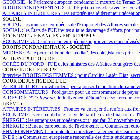
GÉORGIE :
le Parlement européen condamne le meurtre de Tamaz Gi
DROITS FONDAMENTAUX :
le PE prêt à négocier avec le Consei
AFFAIRES INTÉRIEURES :
les eurodéputés réitèrent leur déception
SOCIAL
SOCIAL :
les ministres européens de l'Emploi et des Affaires sociales
SOCIAL :
les États de l'UE invités à faire davantage d'efforts pour nu
ÉCONOMIE - FINANCES - ENTREPRISES
ÉCONOMIE :
la Commission européenne approuve les plans révisés h
DROITS FONDAMENTAUX - SOCIÉTÉ
MÉDIAS :
'Acte pour la liberté des médias', les colégislateurs prêts 
ACTION EXTÉRIEURE
CORÉE DU NORD :
l'UE et les ministres des Affaires étrangères de
CONSEIL DE L'EUROPE
Interview DROITS DES FEMMES :
pour Carolina Lasén Diaz, secré
COUR DE JUSTICE DE L'UE
AGRICULTURE :
un viticulteur peut apposer la mention 'domaine vit
CONSOMMATEURS :
l'obligation pour un consommateur de payer de
AIDES D'ÉTAT :
Ryanair
définitivement déboutée de son recours con
BRÈVES
AFFAIRES INTÉRIEURES :
Frontex va envoyer du renfort aux front
ÉCONOMIE :
versement d'une nouvelle tranche d'aide financière à l
ÉNERGIE :
les entreprises européennes ont jusqu'au 28 novembre po
ÉNERGIE :
Banque européenne de l'hydrogène, la Commission europ
ENVIRONNEMENT :
refonte de la directive 'traitement des eaux u
INDE :
la Commission européenne renouvelle des droits antidumping 