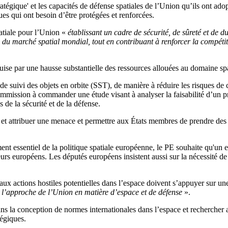
égique' et les capacités de défense spatiales de l’Union qu’ils ont adop
ques qui ont besoin d’être protégées et renforcées.
patiale pour l’Union «
établissant un cadre de sécurité, de sûreté et de 
e du marché spatial mondial, tout en contribuant à renforcer la compéti
ise par une hausse substantielle des ressources allouées au domaine spa
 de suivi des objets en orbite (SST), de manière à réduire les risques de c
a Commission à commander une étude visant à analyser la faisabilité d’un
de la sécurité et de la défense.
e et attribuer une menace et permettre aux États membres de prendre des 
t essentiel de la politique spatiale européenne, le PE souhaite qu'un ef
eurs européens. Les députés européens insistent aussi sur la nécessité d
 aux actions hostiles potentielles dans l’espace doivent s’appuyer sur un
 l’approche de l’Union en matière d’espace et de défense
».
dans la conception de normes internationales dans l’espace et rechercher a
tégiques.