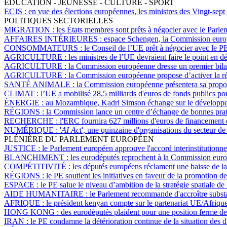
ÉDUCATION - JEUNESSE - CULTURE - SPORT
ECJS :
en vue des élections européennes, les ministres des Vingt-sept
POLITIQUES SECTORIELLES
MIGRATION :
les États membres sont prêts à négocier avec le Parlem
AFFAIRES INTÉRIEURES :
espace Schengen, la Commission europée
CONSOMMATEURS :
le Conseil de l’UE prêt à négocier avec le PE 
AGRICULTURE :
les ministres de l’UE devraient faire le point en d
AGRICULTURE :
la Commission européenne dresse un premier bilan
AGRICULTURE :
la Commission européenne propose d’activer la rése
SANTÉ ANIMALE :
la Commission européenne présentera sa proposi
CLIMAT :
l’UE a mobilisé 28,5 milliards d'euros de fonds publics po
ÉNERGIE :
au Mozambique, Kadri Simson échange sur le développeme
RÉGIONS :
la Commission lance un centre d’échange de bonnes pratiq
RECHERCHE :
l'ERC fournira 627 millions d'euros de financement 
NUMÉRIQUE :
'
AI Act
', une quinzaine d'organisations du secteur de 
PLÉNIÈRE DU PARLEMENT EUROPÉEN
JUSTICE :
le Parlement européen approuve l'accord interinstitutionnel
BLANCHIMENT :
les eurodéputés reprochent à la Commission euro
COMPÉTITIVITÉ :
les députés européens réclament une baisse de la 
RÉGIONS :
le PE soutient les initiatives en faveur de la promotion d
ESPACE :
le PE salue le niveau d’ambition de la stratégie spatiale de
AIDE HUMANITAIRE :
le Parlement recommande d'accroître substa
AFRIQUE :
le président kenyan compte sur le partenariat UE/Afrique 
HONG KONG :
des eurodéputés plaident pour une position ferme d
IRAN :
le PE condamne la détérioration continue de la situation des 