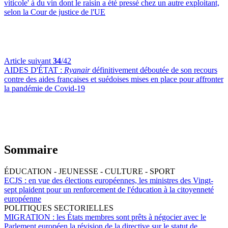
viticole' à du vin dont le raisin a été pressé chez un autre exploitant,
selon la Cour de justice de l'UE
Article suivant
34
/42
AIDES D'ÉTAT :
Ryanair
définitivement déboutée de son recours
contre des aides françaises et suédoises mises en place pour affronter
la pandémie de Covid-19
Sommaire
ÉDUCATION - JEUNESSE - CULTURE - SPORT
ECJS :
en vue des élections européennes, les ministres des Vingt-
sept plaident pour un renforcement de l'éducation à la citoyenneté
européenne
POLITIQUES SECTORIELLES
MIGRATION :
les États membres sont prêts à négocier avec le
Parlement européen la révision de la directive sur le statut de