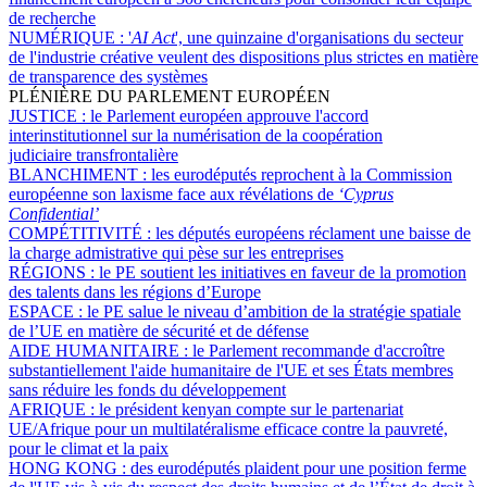
de recherche
NUMÉRIQUE :
'
AI Act
', une quinzaine d'organisations du secteur
de l'industrie créative veulent des dispositions plus strictes en matière
de transparence des systèmes
PLÉNIÈRE DU PARLEMENT EUROPÉEN
JUSTICE :
le Parlement européen approuve l'accord
interinstitutionnel sur la numérisation de la coopération
judiciaire transfrontalière
BLANCHIMENT :
les eurodéputés reprochent à la Commission
européenne son laxisme face aux révélations de
‘Cyprus
Confidential’
COMPÉTITIVITÉ :
les députés européens réclament une baisse de
la charge admistrative qui pèse sur les entreprises
RÉGIONS :
le PE soutient les initiatives en faveur de la promotion
des talents dans les régions d’Europe
ESPACE :
le PE salue le niveau d’ambition de la stratégie spatiale
de l’UE en matière de sécurité et de défense
AIDE HUMANITAIRE :
le Parlement recommande d'accroître
substantiellement l'aide humanitaire de l'UE et ses États membres
sans réduire les fonds du développement
AFRIQUE :
le président kenyan compte sur le partenariat
UE/Afrique pour un multilatéralisme efficace contre la pauvreté,
pour le climat et la paix
HONG KONG :
des eurodéputés plaident pour une position ferme