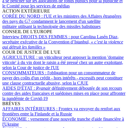
à se pencher sur les allocations de fonds publics pour la publicité et
le Comité pour les services de médias
ACTION EXTÉRIEURE
CORÉE DU NORD :
l'UE et les ministres des Affaires étrangères
des pays du G7 condamnent le lancement d'un satellite
militaire utilisant la technologie des missiles balistiques
CONSEIL DE L'EUROPE
Interview DROITS DES FEMMES :
pour Carolina Lasén Diaz,
secrétaire exécutive de la Convention d’Istanbul,
« c’est la violence
qui détruit les familles »
COUR DE JUSTICE DE L'UE
AGRICULTURE :
un viticulteur peut apposer la mention 'domaine
viticole' à du vin dont le raisin a été pressé chez un autre exploitant,
selon la Cour de justice de l'UE
CONSOMMATEURS :
l'obligation pour un consommateur de
payer des coûts d'un crédit - hors intérêts - excessifs peut constituer
une clause contractuelle abusive, selon la CJUE
AIDES D'ÉTAT :
Ryanair
définitivement déboutée de son recours
contre des aides françaises et suédoises mises en place pour affronter
la pandémie de Covid-19
BRÈVES
AFFAIRES INTÉRIEURES :
Frontex va envoyer du renfort aux
frontières entre la Finlande et la Russie
ÉCONOMIE :
versement d'une nouvelle tranche d'aide financière à
l'Ukraine