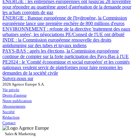
ÉNERGIE :
les entreprises européennes ont jusqu'au 28 novembre
pour répondre au quatrième appel d'agrégation de la demande pour
les achats conjoints de gaz
ÉNERGIE :
Banque européenne de l'hydrogène, la Commission
européenne lance une première enchère de 800 millions d'euros
ENVIRONNEMENT :
refonte de la directive 'traitement des eaux
urbaines usées', les négociations PE/Conseil de l'UE ont débuté
INDE :
la Commission européenne renouvelle des droits
antidumping sur des tubes et tuyaux indiens
PAYS-BAS :
après les élections, la Commission européenne
continue de compter sur la forte participation des Pays-Bas à l'UE
PE2024 :
le 'Comité économique et social européen' et les comités
nationaux veulent servir de plateformes pour faire remonter les
demandes de la société civile
Suivez-nous sur
2026 Agence Europe S.A.
Vie privée
Droits d'auteur
Notre publication
Abonnements
Société
Rédaction
Contact
Sales & Marketing