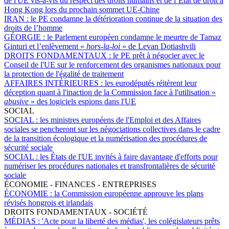
de l'UE vis-à-vis du respect des droits humains et de l’État de droit à
Hong Kong lors du prochain sommet UE-Chine
IRAN :
le PE condamne la détérioration continue de la situation des
droits de l’homme
GÉORGIE :
le Parlement européen condamne le meurtre de Tamaz
Ginturi et l’enlèvement «
hors-la-loi
» de Levan Dotiashvili
DROITS FONDAMENTAUX :
le PE prêt à négocier avec le
Conseil de l'UE sur le renforcement des organismes nationaux pour
la protection de l'égalité de traitement
AFFAIRES INTÉRIEURES :
les eurodéputés réitèrent leur
déception quant à l'inaction de la Commission face à l'utilisation «
abusive
» des logiciels espions dans l'UE
SOCIAL
SOCIAL :
les ministres européens de l'Emploi et des Affaires
sociales se pencheront sur les négociations collectives dans le cadre
de la transition écologique et la numérisation des procédures de
sécurité sociale
SOCIAL :
les États de l'UE invités à faire davantage d'efforts pour
numériser les procédures nationales et transfrontalières de sécurité
sociale
ÉCONOMIE - FINANCES - ENTREPRISES
ÉCONOMIE :
la Commission européenne approuve les plans
révisés hongrois et irlandais
DROITS FONDAMENTAUX - SOCIÉTÉ
MÉDIAS :
'Acte pour la liberté des médias', les colégislateurs prêts