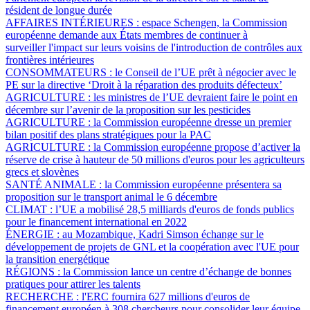
résident de longue durée
AFFAIRES INTÉRIEURES :
espace Schengen, la Commission
européenne demande aux États membres de continuer à
surveiller l'impact sur leurs voisins de l'introduction de contrôles aux
frontières intérieures
CONSOMMATEURS :
le Conseil de l’UE prêt à négocier avec le
PE sur la directive ‘Droit à la réparation des produits défecteux’
AGRICULTURE :
les ministres de l’UE devraient faire le point en
décembre sur l’avenir de la proposition sur les pesticides
AGRICULTURE :
la Commission européenne dresse un premier
bilan positif des plans stratégiques pour la PAC
AGRICULTURE :
la Commission européenne propose d’activer la
réserve de crise à hauteur de 50 millions d'euros pour les agriculteurs
grecs et slovènes
SANTÉ ANIMALE :
la Commission européenne présentera sa
proposition sur le transport animal le 6 décembre
CLIMAT :
l’UE a mobilisé 28,5 milliards d'euros de fonds publics
pour le financement international en 2022
ÉNERGIE :
au Mozambique, Kadri Simson échange sur le
développement de projets de GNL et la coopération avec l'UE pour
la transition energétique
RÉGIONS :
la Commission lance un centre d’échange de bonnes
pratiques pour attirer les talents
RECHERCHE :
l'ERC fournira 627 millions d'euros de
financement européen à 308 chercheurs pour consolider leur équipe