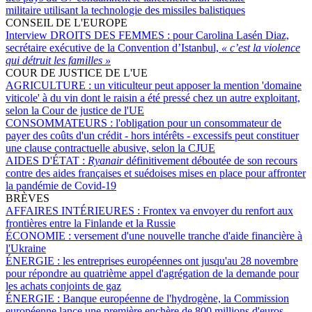
militaire utilisant la technologie des missiles balistiques
CONSEIL DE L'EUROPE
Interview DROITS DES FEMMES :
pour Carolina Lasén Diaz,
secrétaire exécutive de la Convention d’Istanbul,
« c’est la violence
qui détruit les familles »
COUR DE JUSTICE DE L'UE
AGRICULTURE :
un viticulteur peut apposer la mention 'domaine
viticole' à du vin dont le raisin a été pressé chez un autre exploitant,
selon la Cour de justice de l'UE
CONSOMMATEURS :
l'obligation pour un consommateur de
payer des coûts d'un crédit - hors intérêts - excessifs peut constituer
une clause contractuelle abusive, selon la CJUE
AIDES D'ÉTAT :
Ryanair
définitivement déboutée de son recours
contre des aides françaises et suédoises mises en place pour affronter
la pandémie de Covid-19
BRÈVES
AFFAIRES INTÉRIEURES :
Frontex va envoyer du renfort aux
frontières entre la Finlande et la Russie
ÉCONOMIE :
versement d'une nouvelle tranche d'aide financière à
l'Ukraine
ÉNERGIE :
les entreprises européennes ont jusqu'au 28 novembre
pour répondre au quatrième appel d'agrégation de la demande pour
les achats conjoints de gaz
ÉNERGIE :
Banque européenne de l'hydrogène, la Commission
européenne lance une première enchère de 800 millions d'euros