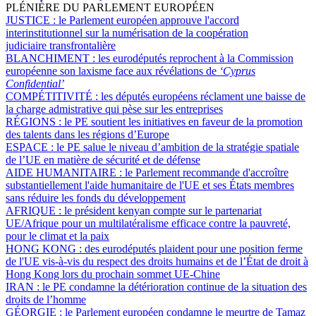
PLÉNIÈRE DU PARLEMENT EUROPÉEN
JUSTICE :
le Parlement européen approuve l'accord
interinstitutionnel sur la numérisation de la coopération
judiciaire transfrontalière
BLANCHIMENT :
les eurodéputés reprochent à la Commission
européenne son laxisme face aux révélations de
‘Cyprus
Confidential’
COMPÉTITIVITÉ :
les députés européens réclament une baisse de
la charge admistrative qui pèse sur les entreprises
RÉGIONS :
le PE soutient les initiatives en faveur de la promotion
des talents dans les régions d’Europe
ESPACE :
le PE salue le niveau d’ambition de la stratégie spatiale
de l’UE en matière de sécurité et de défense
AIDE HUMANITAIRE :
le Parlement recommande d'accroître
substantiellement l'aide humanitaire de l'UE et ses États membres
sans réduire les fonds du développement
AFRIQUE :
le président kenyan compte sur le partenariat
UE/Afrique pour un multilatéralisme efficace contre la pauvreté,
pour le climat et la paix
HONG KONG :
des eurodéputés plaident pour une position ferme
de l'UE vis-à-vis du respect des droits humains et de l’État de droit à
Hong Kong lors du prochain sommet UE-Chine
IRAN :
le PE condamne la détérioration continue de la situation des
droits de l’homme
GÉORGIE :
le Parlement européen condamne le meurtre de Tamaz