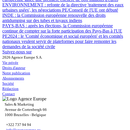
ENVIRONNEMENT :
refonte de la directive 'traitement des eaux
urbaines usées', les négociations PE/Conseil de l'UE ont débuté
INDE :
la Commission européenne renouvelle des droits
antidumping sur des tubes et tuyaux indiens
PAYS-BAS :
après les élections, la Commission européenne
continue de compter sur la forte participation des Pays-Bas à l'UE
PE2024 :
le 'Comité économique et social européen' et les comités
nationaux veulent servir de plateformes pour faire remonter les
demandes de la société civile
Suivez-nous sur
2026 Agence Europe S.A.
Vie privée
Droits d'auteur
Notre publication
Abonnements
Société
Rédaction
Contact
Sales & Marketing
Avenue de Cortenbergh 66
1000 Bruxelles - Belgique
+322 737 94 94
info@agenceurope.eu