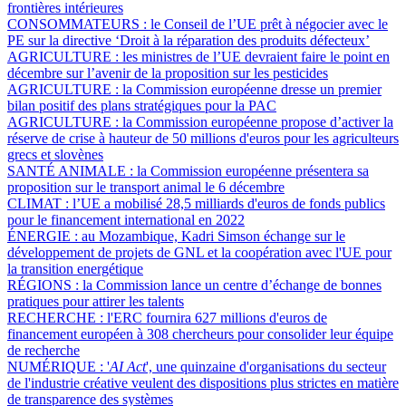
frontières intérieures
CONSOMMATEURS :
le Conseil de l’UE prêt à négocier avec le
PE sur la directive ‘Droit à la réparation des produits défecteux’
AGRICULTURE :
les ministres de l’UE devraient faire le point en
décembre sur l’avenir de la proposition sur les pesticides
AGRICULTURE :
la Commission européenne dresse un premier
bilan positif des plans stratégiques pour la PAC
AGRICULTURE :
la Commission européenne propose d’activer la
réserve de crise à hauteur de 50 millions d'euros pour les agriculteurs
grecs et slovènes
SANTÉ ANIMALE :
la Commission européenne présentera sa
proposition sur le transport animal le 6 décembre
CLIMAT :
l’UE a mobilisé 28,5 milliards d'euros de fonds publics
pour le financement international en 2022
ÉNERGIE :
au Mozambique, Kadri Simson échange sur le
développement de projets de GNL et la coopération avec l'UE pour
la transition energétique
RÉGIONS :
la Commission lance un centre d’échange de bonnes
pratiques pour attirer les talents
RECHERCHE :
l'ERC fournira 627 millions d'euros de
financement européen à 308 chercheurs pour consolider leur équipe
de recherche
NUMÉRIQUE :
'
AI Act
', une quinzaine d'organisations du secteur
de l'industrie créative veulent des dispositions plus strictes en matière
de transparence des systèmes