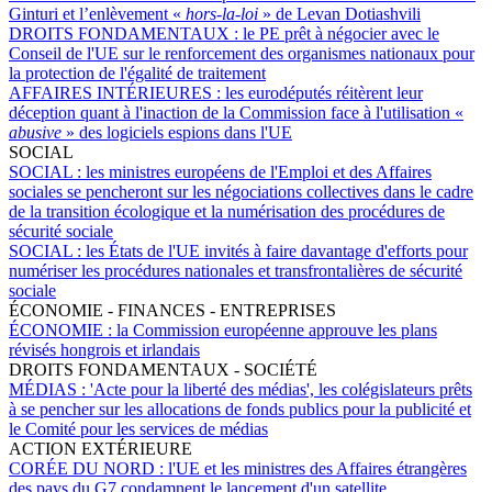
Ginturi et l’enlèvement «
hors-la-loi
» de Levan Dotiashvili
DROITS FONDAMENTAUX :
le PE prêt à négocier avec le
Conseil de l'UE sur le renforcement des organismes nationaux pour
la protection de l'égalité de traitement
AFFAIRES INTÉRIEURES :
les eurodéputés réitèrent leur
déception quant à l'inaction de la Commission face à l'utilisation «
abusive
» des logiciels espions dans l'UE
SOCIAL
SOCIAL :
les ministres européens de l'Emploi et des Affaires
sociales se pencheront sur les négociations collectives dans le cadre
de la transition écologique et la numérisation des procédures de
sécurité sociale
SOCIAL :
les États de l'UE invités à faire davantage d'efforts pour
numériser les procédures nationales et transfrontalières de sécurité
sociale
ÉCONOMIE - FINANCES - ENTREPRISES
ÉCONOMIE :
la Commission européenne approuve les plans
révisés hongrois et irlandais
DROITS FONDAMENTAUX - SOCIÉTÉ
MÉDIAS :
'Acte pour la liberté des médias', les colégislateurs prêts
à se pencher sur les allocations de fonds publics pour la publicité et
le Comité pour les services de médias
ACTION EXTÉRIEURE
CORÉE DU NORD :
l'UE et les ministres des Affaires étrangères
des pays du G7 condamnent le lancement d'un satellite