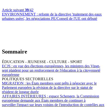
Article suivant
39
/42
ENVIRONNEMENT :
refonte de la directive 'traitement des eaux
urbaines usées', les négociations PE/Conseil de l'UE ont débuté
Sommaire
ÉDUCATION - JEUNESSE - CULTURE - SPORT
ECJS :
en vue des élections européennes, les ministres des Vingt-
sept plaident pour un renforcement de l'éducation à la citoyenneté
européenne
POLITIQUES SECTORIELLES
MIGRATION :
les États membres sont prêts à négocier avec le
Parlement européen la révision de la directive sur le statut de
résident de longue durée
AFFAIRES INTÉRIEURES :
espace Schengen, la Commission
européenne demande aux États membres de continuer à
surveiller l'impact sur leurs voisins de l'introduction de contrôles aux