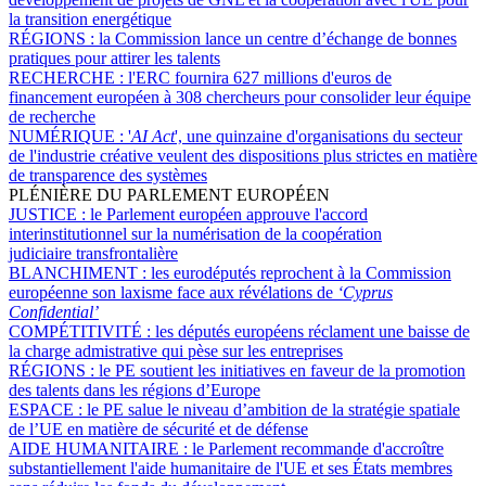
la transition energétique
RÉGIONS :
la Commission lance un centre d’échange de bonnes
pratiques pour attirer les talents
RECHERCHE :
l'ERC fournira 627 millions d'euros de
financement européen à 308 chercheurs pour consolider leur équipe
de recherche
NUMÉRIQUE :
'
AI Act
', une quinzaine d'organisations du secteur
de l'industrie créative veulent des dispositions plus strictes en matière
de transparence des systèmes
PLÉNIÈRE DU PARLEMENT EUROPÉEN
JUSTICE :
le Parlement européen approuve l'accord
interinstitutionnel sur la numérisation de la coopération
judiciaire transfrontalière
BLANCHIMENT :
les eurodéputés reprochent à la Commission
européenne son laxisme face aux révélations de
‘Cyprus
Confidential’
COMPÉTITIVITÉ :
les députés européens réclament une baisse de
la charge admistrative qui pèse sur les entreprises
RÉGIONS :
le PE soutient les initiatives en faveur de la promotion
des talents dans les régions d’Europe
ESPACE :
le PE salue le niveau d’ambition de la stratégie spatiale
de l’UE en matière de sécurité et de défense
AIDE HUMANITAIRE :
le Parlement recommande d'accroître
substantiellement l'aide humanitaire de l'UE et ses États membres