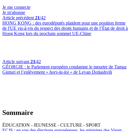
Je me connecte
Je m'abonne
Article précédent
21
/42
HONG KONG :
des eurodéputés plaident pour une position ferme
de l'UE vis-à-vis du respect des droits humains et de l’État de droit à
Hong Kong lors du prochain sommet UE-Chine
Article suivant
23
/42
GÉORGIE :
le Parlement européen condamne le meurtre de Tamaz
Ginturi et l’enlèvement «
hors-la-loi
» de Levan Dotiashvili
Sommaire
ÉDUCATION - JEUNESSE - CULTURE - SPORT
ECJS :
en vue des élections européennes, les ministres des Vingt-