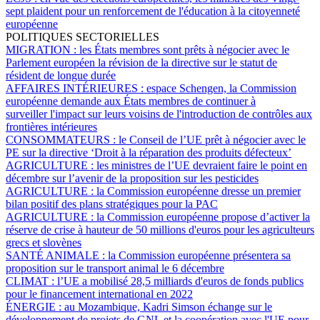
sept plaident pour un renforcement de l'éducation à la citoyenneté
européenne
POLITIQUES SECTORIELLES
MIGRATION :
les États membres sont prêts à négocier avec le
Parlement européen la révision de la directive sur le statut de
résident de longue durée
AFFAIRES INTÉRIEURES :
espace Schengen, la Commission
européenne demande aux États membres de continuer à
surveiller l'impact sur leurs voisins de l'introduction de contrôles aux
frontières intérieures
CONSOMMATEURS :
le Conseil de l’UE prêt à négocier avec le
PE sur la directive ‘Droit à la réparation des produits défecteux’
AGRICULTURE :
les ministres de l’UE devraient faire le point en
décembre sur l’avenir de la proposition sur les pesticides
AGRICULTURE :
la Commission européenne dresse un premier
bilan positif des plans stratégiques pour la PAC
AGRICULTURE :
la Commission européenne propose d’activer la
réserve de crise à hauteur de 50 millions d'euros pour les agriculteurs
grecs et slovènes
SANTÉ ANIMALE :
la Commission européenne présentera sa
proposition sur le transport animal le 6 décembre
CLIMAT :
l’UE a mobilisé 28,5 milliards d'euros de fonds publics
pour le financement international en 2022
ÉNERGIE :
au Mozambique, Kadri Simson échange sur le
développement de projets de GNL et la coopération avec l'UE pour