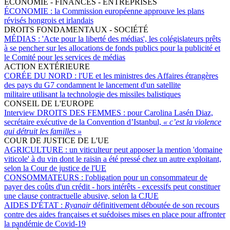
ÉCONOMIE - FINANCES - ENTREPRISES
ÉCONOMIE :
la Commission européenne approuve les plans
révisés hongrois et irlandais
DROITS FONDAMENTAUX - SOCIÉTÉ
MÉDIAS :
'Acte pour la liberté des médias', les colégislateurs prêts
à se pencher sur les allocations de fonds publics pour la publicité et
le Comité pour les services de médias
ACTION EXTÉRIEURE
CORÉE DU NORD :
l'UE et les ministres des Affaires étrangères
des pays du G7 condamnent le lancement d'un satellite
militaire utilisant la technologie des missiles balistiques
CONSEIL DE L'EUROPE
Interview DROITS DES FEMMES :
pour Carolina Lasén Diaz,
secrétaire exécutive de la Convention d’Istanbul,
« c’est la violence
qui détruit les familles »
COUR DE JUSTICE DE L'UE
AGRICULTURE :
un viticulteur peut apposer la mention 'domaine
viticole' à du vin dont le raisin a été pressé chez un autre exploitant,
selon la Cour de justice de l'UE
CONSOMMATEURS :
l'obligation pour un consommateur de
payer des coûts d'un crédit - hors intérêts - excessifs peut constituer
une clause contractuelle abusive, selon la CJUE
AIDES D'ÉTAT :
Ryanair
définitivement déboutée de son recours
contre des aides françaises et suédoises mises en place pour affronter
la pandémie de Covid-19