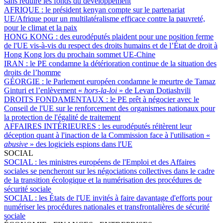
sans réduire les fonds du développement
AFRIQUE :
le président kenyan compte sur le partenariat
UE/Afrique pour un multilatéralisme efficace contre la pauvreté,
pour le climat et la paix
HONG KONG :
des eurodéputés plaident pour une position ferme
de l'UE vis-à-vis du respect des droits humains et de l’État de droit à
Hong Kong lors du prochain sommet UE-Chine
IRAN :
le PE condamne la détérioration continue de la situation des
droits de l’homme
GÉORGIE :
le Parlement européen condamne le meurtre de Tamaz
Ginturi et l’enlèvement «
hors-la-loi
» de Levan Dotiashvili
DROITS FONDAMENTAUX :
le PE prêt à négocier avec le
Conseil de l'UE sur le renforcement des organismes nationaux pour
la protection de l'égalité de traitement
AFFAIRES INTÉRIEURES :
les eurodéputés réitèrent leur
déception quant à l'inaction de la Commission face à l'utilisation «
abusive
» des logiciels espions dans l'UE
SOCIAL
SOCIAL :
les ministres européens de l'Emploi et des Affaires
sociales se pencheront sur les négociations collectives dans le cadre
de la transition écologique et la numérisation des procédures de
sécurité sociale
SOCIAL :
les États de l'UE invités à faire davantage d'efforts pour
numériser les procédures nationales et transfrontalières de sécurité
sociale