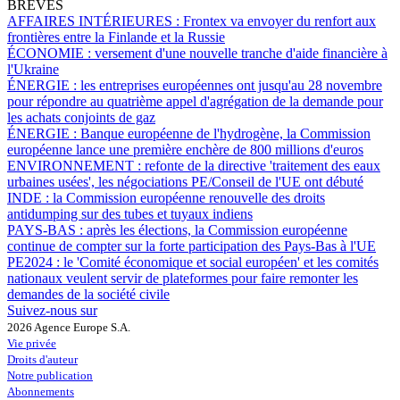
BRÈVES
AFFAIRES INTÉRIEURES :
Frontex va envoyer du renfort aux
frontières entre la Finlande et la Russie
ÉCONOMIE :
versement d'une nouvelle tranche d'aide financière à
l'Ukraine
ÉNERGIE :
les entreprises européennes ont jusqu'au 28 novembre
pour répondre au quatrième appel d'agrégation de la demande pour
les achats conjoints de gaz
ÉNERGIE :
Banque européenne de l'hydrogène, la Commission
européenne lance une première enchère de 800 millions d'euros
ENVIRONNEMENT :
refonte de la directive 'traitement des eaux
urbaines usées', les négociations PE/Conseil de l'UE ont débuté
INDE :
la Commission européenne renouvelle des droits
antidumping sur des tubes et tuyaux indiens
PAYS-BAS :
après les élections, la Commission européenne
continue de compter sur la forte participation des Pays-Bas à l'UE
PE2024 :
le 'Comité économique et social européen' et les comités
nationaux veulent servir de plateformes pour faire remonter les
demandes de la société civile
Suivez-nous sur
2026 Agence Europe S.A.
Vie privée
Droits d'auteur
Notre publication
Abonnements