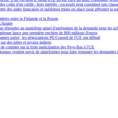
s coûts d'un crédit - hors intérêts - excessifs peut constituer une clau
tre des aides françaises et suédoises mises en place pour affronter la
ières entre la Finlande et la Russie
'Ukraine
ur répondre au quatrième appel d'agrégation de la demande pour les ach
éenne lance une première enchère de 800 millions d'euros
rbaines usées', les négociations PE/Conseil de l'UE ont débuté
sur des tubes et tuyaux indiens
de compter sur la forte participation des Pays-Bas à l'UE
ionaux veulent servir de plateformes pour faire remonter les demandes de