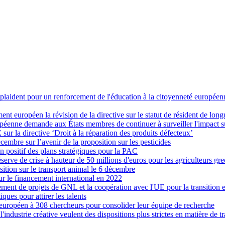
 plaident pour un renforcement de l'éducation à la citoyenneté européen
ent européen la révision de la directive sur le statut de résident de lon
nne demande aux États membres de continuer à surveiller l'impact sur l
sur la directive ‘Droit à la réparation des produits défecteux’
écembre sur l’avenir de la proposition sur les pesticides
 positif des plans stratégiques pour la PAC
rve de crise à hauteur de 50 millions d'euros pour les agriculteurs gre
tion sur le transport animal le 6 décembre
ur le financement international en 2022
nt de projets de GNL et la coopération avec l'UE pour la transition 
ues pour attirer les talents
européen à 308 chercheurs pour consolider leur équipe de recherche
l'industrie créative veulent des dispositions plus strictes en matière de