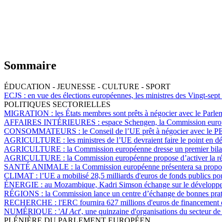
Sommaire
ÉDUCATION - JEUNESSE - CULTURE - SPORT
ECJS :
en vue des élections européennes, les ministres des Vingt-sept
POLITIQUES SECTORIELLES
MIGRATION :
les États membres sont prêts à négocier avec le Parlem
AFFAIRES INTÉRIEURES :
espace Schengen, la Commission europée
CONSOMMATEURS :
le Conseil de l’UE prêt à négocier avec le PE 
AGRICULTURE :
les ministres de l’UE devraient faire le point en d
AGRICULTURE :
la Commission européenne dresse un premier bilan
AGRICULTURE :
la Commission européenne propose d’activer la rése
SANTÉ ANIMALE :
la Commission européenne présentera sa proposi
CLIMAT :
l’UE a mobilisé 28,5 milliards d'euros de fonds publics po
ÉNERGIE :
au Mozambique, Kadri Simson échange sur le développeme
RÉGIONS :
la Commission lance un centre d’échange de bonnes pratiq
RECHERCHE :
l'ERC fournira 627 millions d'euros de financement 
NUMÉRIQUE :
'
AI Act
', une quinzaine d'organisations du secteur de 
PLÉNIÈRE DU PARLEMENT EUROPÉEN