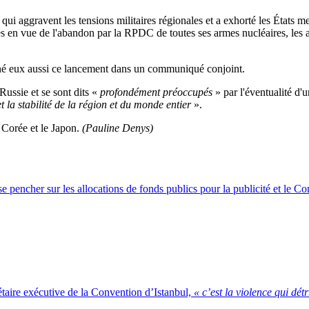
ui aggravent les tensions militaires régionales et a exhorté les États me
ies en vue de l'abandon par la RPDC de toutes ses armes nucléaires, les
amné eux aussi ce lancement dans un communiqué conjoint.
Russie et se sont dits «
profondément préoccupés
» par l'éventualité d'
 la stabilité de la région et du monde entier
».
 Corée et le Japon.
(Pauline Denys)
à se pencher sur les allocations de fonds publics pour la publicité et le 
taire exécutive de la Convention d’Istanbul,
« c’est la violence qui détr