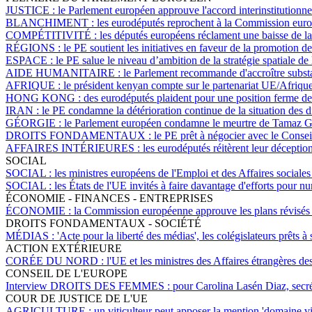
JUSTICE :
le Parlement européen approuve l'accord interinstitutionnel
BLANCHIMENT :
les eurodéputés reprochent à la Commission euro
COMPÉTITIVITÉ :
les députés européens réclament une baisse de la 
RÉGIONS :
le PE soutient les initiatives en faveur de la promotion d
ESPACE :
le PE salue le niveau d’ambition de la stratégie spatiale de
AIDE HUMANITAIRE :
le Parlement recommande d'accroître substa
AFRIQUE :
le président kenyan compte sur le partenariat UE/Afrique 
HONG KONG :
des eurodéputés plaident pour une position ferme d
IRAN :
le PE condamne la détérioration continue de la situation des 
GÉORGIE :
le Parlement européen condamne le meurtre de Tamaz Gi
DROITS FONDAMENTAUX :
le PE prêt à négocier avec le Consei
AFFAIRES INTÉRIEURES :
les eurodéputés réitèrent leur déception
SOCIAL
SOCIAL :
les ministres européens de l'Emploi et des Affaires sociales
SOCIAL :
les États de l'UE invités à faire davantage d'efforts pour nu
ÉCONOMIE - FINANCES - ENTREPRISES
ÉCONOMIE :
la Commission européenne approuve les plans révisés h
DROITS FONDAMENTAUX - SOCIÉTÉ
MÉDIAS :
'Acte pour la liberté des médias', les colégislateurs prêts 
ACTION EXTÉRIEURE
CORÉE DU NORD :
l'UE et les ministres des Affaires étrangères de
CONSEIL DE L'EUROPE
Interview DROITS DES FEMMES :
pour Carolina Lasén Diaz, secré
COUR DE JUSTICE DE L'UE
AGRICULTURE :
un viticulteur peut apposer la mention 'domaine vit