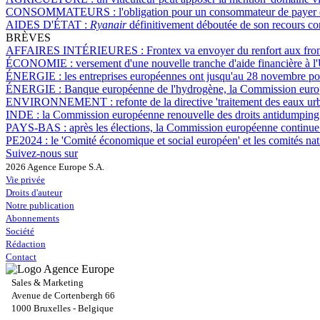
CONSOMMATEURS :
l'obligation pour un consommateur de payer de
AIDES D'ÉTAT :
Ryanair
définitivement déboutée de son recours con
BRÈVES
AFFAIRES INTÉRIEURES :
Frontex va envoyer du renfort aux front
ÉCONOMIE :
versement d'une nouvelle tranche d'aide financière à l
ÉNERGIE :
les entreprises européennes ont jusqu'au 28 novembre po
ÉNERGIE :
Banque européenne de l'hydrogène, la Commission europ
ENVIRONNEMENT :
refonte de la directive 'traitement des eaux u
INDE :
la Commission européenne renouvelle des droits antidumping 
PAYS-BAS :
après les élections, la Commission européenne continue 
PE2024 :
le 'Comité économique et social européen' et les comités nat
Suivez-nous sur
2026 Agence Europe S.A.
Vie privée
Droits d'auteur
Notre publication
Abonnements
Société
Rédaction
Contact
Sales & Marketing
Avenue de Cortenbergh 66
1000 Bruxelles - Belgique