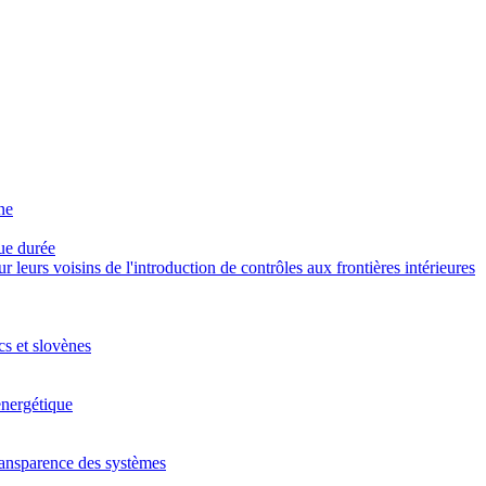
ne
gue durée
eurs voisins de l'introduction de contrôles aux frontières intérieures
cs et slovènes
energétique
 transparence des systèmes