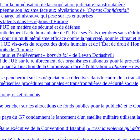
 sur la numérisation de la coopération judiciaire transfrontalière
péenne son laxisme face aux révélations de
‘Cyprus Confidential’
charge admistrative qui pèse sur les entreprises
es talents dans les régions d’Europe
 l’UE en matière de sécurité et de défense
ntiellement l'aide humanitaire de l'UE et ses États membres sans rédui
pour un multilatéralisme efficace contre la pauvreté, pour le climat et l
e l'UE vis-à-vis du respect des droits humains et de l’État de droit à
droits de l’homme
nturi et l’enlèvement «
hors-la-loi
» de Levan Dotiashvili
l de l'UE sur le renforcement des organismes nationaux pour la protectio
 quant à l'inaction de la Commission face à l'utilisation «
abusive
» des
 se pencheront sur les négociations collectives dans le cadre de la trans
mériser les procédures nationales et transfrontalières de sécurité sociale
ongrois et irlandais
à se pencher sur les allocations de fonds publics pour la publicité et le 
s pays du G7 condamnent le lancement d'un satellite militaire utilisant la
taire exécutive de la Convention d’Istanbul,
« c’est la violence qui détr
icole' à du vin dont le raisin a été pressé chez un autre exploitant, selo