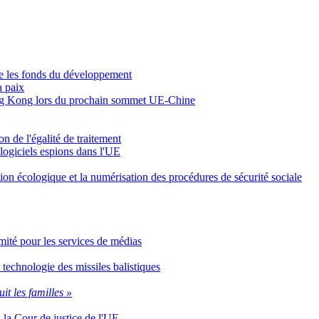
re les fonds du développement
a paix
 Hong Kong lors du prochain sommet UE-Chine
n de l'égalité de traitement
 logiciels espions dans l'UE
ition écologique et la numérisation des procédures de sécurité sociale
Comité pour les services de médias
 technologie des missiles balistiques
uit les familles »
n la Cour de justice de l'UE