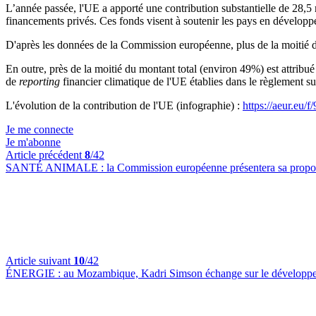
L’année passée, l'UE a apporté une contribution substantielle de 28,5 
financements privés. Ces fonds visent à soutenir les pays en développ
D'après les données de la Commission européenne, plus de la moitié de 
En outre, près de la moitié du montant total (environ 49%) est attrib
de
reporting
financier climatique de l'UE établies dans le règlement s
L'évolution de la contribution de l'UE (infographie) :
https://aeur.eu/f
Je me connecte
Je m'abonne
Article précédent
8
/42
SANTÉ ANIMALE :
la Commission européenne présentera sa proposi
Article suivant
10
/42
ÉNERGIE :
au Mozambique, Kadri Simson échange sur le développeme