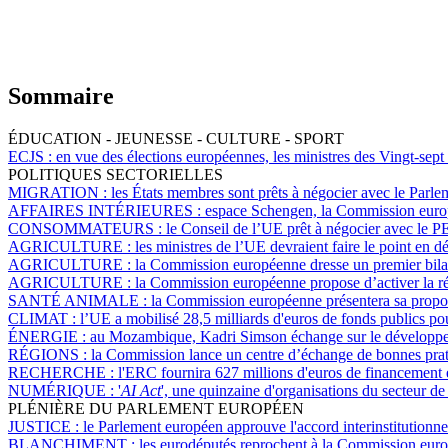
Sommaire
ÉDUCATION - JEUNESSE - CULTURE - SPORT
ECJS :
en vue des élections européennes, les ministres des Vingt-sept
POLITIQUES SECTORIELLES
MIGRATION :
les États membres sont prêts à négocier avec le Parlem
AFFAIRES INTÉRIEURES :
espace Schengen, la Commission europée
CONSOMMATEURS :
le Conseil de l’UE prêt à négocier avec le PE 
AGRICULTURE :
les ministres de l’UE devraient faire le point en d
AGRICULTURE :
la Commission européenne dresse un premier bilan
AGRICULTURE :
la Commission européenne propose d’activer la rése
SANTÉ ANIMALE :
la Commission européenne présentera sa proposi
CLIMAT :
l’UE a mobilisé 28,5 milliards d'euros de fonds publics po
ÉNERGIE :
au Mozambique, Kadri Simson échange sur le développeme
RÉGIONS :
la Commission lance un centre d’échange de bonnes pratiq
RECHERCHE :
l'ERC fournira 627 millions d'euros de financement 
NUMÉRIQUE :
'
AI Act
', une quinzaine d'organisations du secteur de 
PLÉNIÈRE DU PARLEMENT EUROPÉEN
JUSTICE :
le Parlement européen approuve l'accord interinstitutionnel
BLANCHIMENT :
les eurodéputés reprochent à la Commission euro