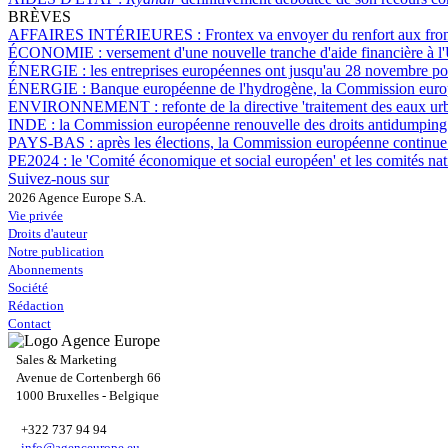
BRÈVES
AFFAIRES INTÉRIEURES :
Frontex va envoyer du renfort aux front
ÉCONOMIE :
versement d'une nouvelle tranche d'aide financière à l
ÉNERGIE :
les entreprises européennes ont jusqu'au 28 novembre po
ÉNERGIE :
Banque européenne de l'hydrogène, la Commission europ
ENVIRONNEMENT :
refonte de la directive 'traitement des eaux u
INDE :
la Commission européenne renouvelle des droits antidumping 
PAYS-BAS :
après les élections, la Commission européenne continue 
PE2024 :
le 'Comité économique et social européen' et les comités nat
Suivez-nous sur
2026 Agence Europe S.A.
Vie privée
Droits d'auteur
Notre publication
Abonnements
Société
Rédaction
Contact
Sales & Marketing
Avenue de Cortenbergh 66
1000 Bruxelles - Belgique
+322 737 94 94
info@agenceurope.eu