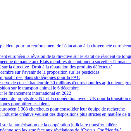
 plaident pour un renforcement de l'éducation à la citoyenneté européen
ent européen la révision de la directive sur le statut de résident de lon
nne demande aux États membres de continuer à surveiller l'impact sur l
sur la directive ‘Droit à la réparation des produits défecteux’
écembre sur l’avenir de la proposition sur les pesticides
 positif des plans stratégiques pour la PAC
rve de crise à hauteur de 50 millions d'euros pour les agriculteurs gre
tion sur le transport animal le 6 décembre
ur le financement international en 2022
nt de projets de GNL et la coopération avec l'UE pour la transition 
ues pour attirer les talents
européen à 308 chercheurs pour consolider leur équipe de recherche
l'industrie créative veulent des dispositions plus strictes en matière de
 sur la numérisation de la coopération judiciaire transfrontalière
péenne son laxisme face aux révélations de
‘Cyprus Confidential’