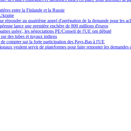
ières entre la Finlande et la Russie
'Ukraine
ur répondre au quatrième appel d'agrégation de la demande pour les ach
éenne lance une première enchère de 800 millions d'euros
rbaines usées', les négociations PE/Conseil de l'UE ont débuté
sur des tubes et tuyaux indiens
de compter sur la forte participation des Pays-Bas à l'UE
ionaux veulent servir de plateformes pour faire remonter les demandes de