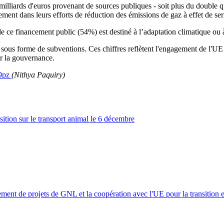
milliards d'euros provenant de sources publiques - soit plus du double q
ement dans leurs efforts de réduction des émissions de gaz à effet de se
ce financement public (54%) est destiné à l’adaptation climatique ou à 
ué sous forme de subventions. Ces chiffres reflètent l'engagement de l'
ur la gouvernance.
/9pz
(Nithya Paquiry)
tion sur le transport animal le 6 décembre
nt de projets de GNL et la coopération avec l'UE pour la transition 