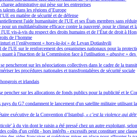
charge admistrative qui pèse sur les entreprises
es talents dans les régions d’Europe
 l’UE en matière de sécurité et de défense
ntiellement l'aide humanitaire de l'UE et ses États membres sans rédui
pour un multilatéralisme efficace contre la pauvreté, pour le climat et l
e l'UE vis-à-vis du respect des droits humains et de l’État de droit à
droits de l’homme
nturi et l’enlèvement «
hors-la-loi
» de Levan Dotiashvili
l de l'UE sur le renforcement des organismes nationaux pour la protectio
 quant à l'inaction de la Commission face à l'utilisation «
abusive
» des
 se pencheront sur les négociations collectives dans le cadre de la trans
mériser les procédures nationales et transfrontalières de sécurité sociale
ongrois et irlandais
à se pencher sur les allocations de fonds publics pour la publicité et le 
s pays du G7 condamnent le lancement d'un satellite militaire utilisant la
taire exécutive de la Convention d’Istanbul,
« c’est la violence qui détr
icole' à du vin dont le raisin a été pressé chez un autre exploitant, selo
s coûts d'un crédit - hors intérêts - excessifs peut constituer une clau
tre des aides françaises et suédoises mises en place pour affronter la