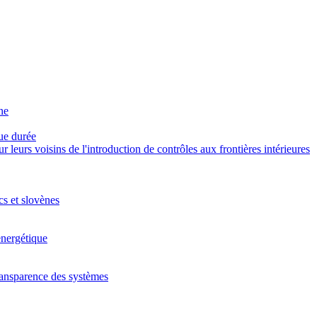
ne
gue durée
eurs voisins de l'introduction de contrôles aux frontières intérieures
cs et slovènes
energétique
 transparence des systèmes