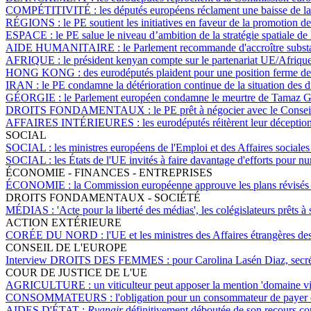
COMPÉTITIVITÉ :
les députés européens réclament une baisse de la 
RÉGIONS :
le PE soutient les initiatives en faveur de la promotion d
ESPACE :
le PE salue le niveau d’ambition de la stratégie spatiale de
AIDE HUMANITAIRE :
le Parlement recommande d'accroître substa
AFRIQUE :
le président kenyan compte sur le partenariat UE/Afrique 
HONG KONG :
des eurodéputés plaident pour une position ferme d
IRAN :
le PE condamne la détérioration continue de la situation des 
GÉORGIE :
le Parlement européen condamne le meurtre de Tamaz Gi
DROITS FONDAMENTAUX :
le PE prêt à négocier avec le Consei
AFFAIRES INTÉRIEURES :
les eurodéputés réitèrent leur déception
SOCIAL
SOCIAL :
les ministres européens de l'Emploi et des Affaires sociales
SOCIAL :
les États de l'UE invités à faire davantage d'efforts pour nu
ÉCONOMIE - FINANCES - ENTREPRISES
ÉCONOMIE :
la Commission européenne approuve les plans révisés h
DROITS FONDAMENTAUX - SOCIÉTÉ
MÉDIAS :
'Acte pour la liberté des médias', les colégislateurs prêts 
ACTION EXTÉRIEURE
CORÉE DU NORD :
l'UE et les ministres des Affaires étrangères de
CONSEIL DE L'EUROPE
Interview DROITS DES FEMMES :
pour Carolina Lasén Diaz, secré
COUR DE JUSTICE DE L'UE
AGRICULTURE :
un viticulteur peut apposer la mention 'domaine vit
CONSOMMATEURS :
l'obligation pour un consommateur de payer de
AIDES D'ÉTAT :
Ryanair
définitivement déboutée de son recours con