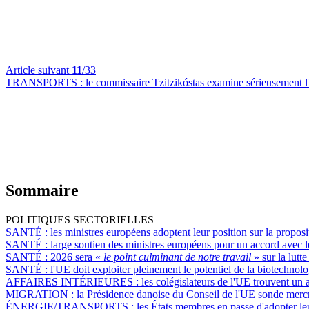
Article suivant
11
/33
TRANSPORTS :
le commissaire Tzitzikóstas examine sérieusement l’
Sommaire
POLITIQUES SECTORIELLES
SANTÉ :
les ministres européens adoptent leur position sur la propos
SANTÉ :
large soutien des ministres européens pour un accord avec 
SANTÉ :
2026 sera «
le point culminant de notre travail
» sur la lutt
SANTÉ :
l'UE doit exploiter pleinement le potentiel de la biotechnol
AFFAIRES INTÉRIEURES :
les colégislateurs de l'UE trouvent un 
MIGRATION :
la Présidence danoise du Conseil de l'UE sonde mercre
ÉNERGIE/TRANSPORTS :
les États membres en passe d'adopter le