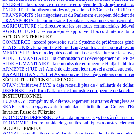
ÉNERGIE :
la croissance du marché européen de l’hydrogène est «
la
ÉNERGIE :
l’aboutissement des négociations PE/Conseil de l’UE su
TRANSPORTS :
les négociateurs du Parlement européen décident de 
TRANSPORTS :
le commissaire Tzitzikóstas examine sérieusement l’
AGRICULTURE :
la directive sur les pratiques commerciales déloy
AGRICULTURE :
les eurodéputés approuvent l’accord interinstitutio
ACTION EXTÉRIEURE
COMMERCE :
accord provisoire sur le Système de préférences génér
ÉTATS-UNIS :
le rapport de Bernd Lange sur les tarifs applicables au
MERCOSUR :
les eurodéputés continuent de se déchirer sur la sau
AIDE HUMANITAIRE :
la commission du développement du PE dem
AIDE HUMANITAIRE :
la commissaire européenne Hadja Lahbib 
ARMÉNIE :
l’UE et l’Arménie adoptent leur nouvel agenda stratégi
KAZAKHSTAN :
l’UE et Astana ouvrent les négociations pour un ac
SÉCURITÉ - DÉFENSE - ESPACE
OTAN :
l’initiative
PURL
a déjà recueilli plus de 4 milliards de dolla
DÉFENSE :
le chiffre d’affaires de l’industrie européenne de la dé
INSTITUTIONNEL
EU2026CY :
compétitivité, défense, logement et affaires étrangères s
SEAE :
«
forts soupçons
» de fraude dans l'attribution au Collège d'
Invasion Russe de l'Ukraine
ÉCONOMIE/DÉFENSE :
le Canada, premier pays tiers à sécuriser u
ÉCONOMIE :
l'octroi rapide de garanties publiques robustes, élémen
SOCIAL - EMPLOI
SOCIAL :
coordination des règles de sécurité sociale - la France mi