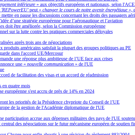
rgement inférieure
» aux objectifs européens et nationaux, selon l'AC
r
'REPowerEU'
peut «
changer le cours de notre avenir énergétique
», 
mettre en pause les discussions concernant les droits des passagers aér
idée d’une stratégie européenne pour l’aéronautique et l’aviation
ales doit être améliorée, selon la Commission européenne
nnel sur la lutte contre les pratiques commerciales déloyales
alisées après trois ans de négociations
x produits américains satisfait la plupart des groupes politiques au PE
vegarde dans l'accord UE/Mercosur
ande une réponse plus ambitieuse de l’UE face aux crises
annonce une «
nouvelle communication
» de l'UE
que
cord de facilitation des visas et un accord de réadmission
rs en quatre mois
fense européenne s'est accru de près de 14% en 2024
eront les priorités de la Présidence chypriote du Conseil de l’UE
Europe de la gestion de l'Académie diplomatique de l'UE
ne participation accrue aux dépenses militaires des pays de l'UE soutenue
t central des négociations sur le futur mécanisme européen de soutien fi
se sur Chypre pour enfin aboutir à une révision du règlement 883/2004