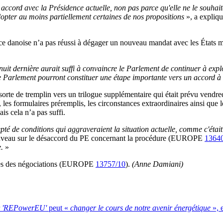
ccord avec la Présidence actuelle, non pas parce qu'elle ne le souhait
opter au moins partiellement certaines de nos propositions
», a expliq
dence danoise n’a pas réussi à dégager un nouveau mandat avec les États 
uit dernière aurait suffi à convaincre le Parlement de continuer à explo
Parlement pourront constituer une étape importante vers un accord à 
sorte de tremplin vers un trilogue supplémentaire qui était prévu vend
, les formulaires préremplis, les circonstances extraordinaires ainsi que 
is cela n’a pas suffi.
é de conditions qui aggraveraient la situation actuelle, comme c'était
à nouveau sur le désaccord du PE concernant la procédure (EUROPE
1364
e.
»
cées des négociations (EUROPE
13757/10
).
(Anne Damiani)
r
'REPowerEU'
peut «
changer le cours de notre avenir énergétique
», 