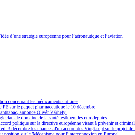
idée d’une stratégie européenne pour l’aéronautique et l’aviation
ition concernant les médicaments critiques
le PE sur le paquet pharmaceutique le 10 décembre
e antitabac, annonce Olivér Várhelyi
ogie dans le domaine de la santé, estiment les eurodéputés
accord politique sur la directive européenne visant à prévenir et criminal
di 3 décembre les chances d'un accord des Vingt-sept sur le projet de r
ur position sur le 'Mécanisme pour l’interconnexion en Europe'