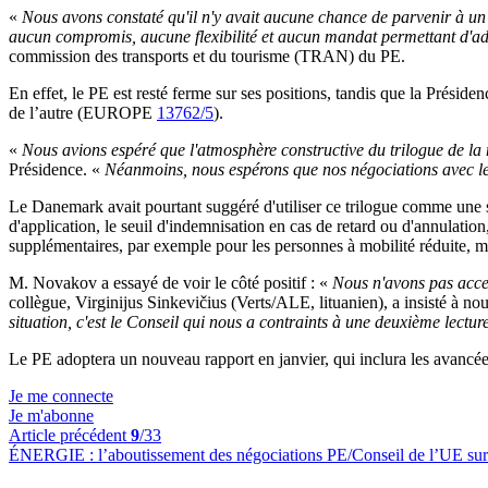
«
Nous avons constaté qu'il n'y avait aucune chance de parvenir à un a
aucun compromis, aucune flexibilité et aucun mandat permettant d'ad
commission des transports et du tourisme (TRAN) du PE.
En effet, le PE est resté ferme sur ses positions, tandis que la Prési
de l’autre (EUROPE
13762/5
).
«
Nous avions espéré que l'atmosphère constructive du trilogue de la n
Présidence. «
Néanmoins, nous espérons que nos négociations avec le 
Le Danemark avait pourtant suggéré d'utiliser ce trilogue comme une 
d'application, le seuil d'indemnisation en cas de retard ou d'annulation
supplémentaires, par exemple pour les personnes à mobilité réduite, ma
M. Novakov a essayé de voir le côté positif : «
Nous n'avons pas accept
collègue, Virginijus Sinkevičius (Verts/ALE, lituanien), a insisté 
situation, c'est le Conseil qui nous a contraints à une deuxième lectur
Le PE adoptera un nouveau rapport en janvier, qui inclura les avan
Je me connecte
Je m'abonne
Article précédent
9
/33
ÉNERGIE :
l’aboutissement des négociations PE/Conseil de l’UE su