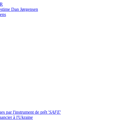
ER
estime Dan Jørgensen
iens
s par l'instrument de prêt '
SAFE
'
nancier à l'Ukraine