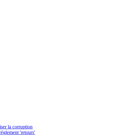
iser la corruption
èglement 'retours'